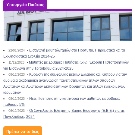
Υπουργείο Παιδείας
-
Εισαγωγή μαθητών/τριών στα Πρότυπα, Πειραματικά και τα
22/01/2024
Εκκλησιαστικά Σχολεία 2024-25
-
Μαθητές με Σοβαρές Παθήσεις (5%): Έκδοση Πιστοποιητικών
11/12/2023
για Εισαγωγή στην Τριτοβάθμια 2024-2025
-
Κύρωση της συμφωνίας μεταξύ Ελλάδας και Κύπρου για την
08/12/2023
αμοιβαία ακαδημαϊκή αναγνώριση πανεπιστημιακών τίτλων σπουδών
Ανωτάτων και Ανωτέρων Εκπαιδευτικών Ιδρυμάτων και άλλων εγκεκριμένων
ιδρυμάτων
-
Νέες Παθήσεις στην κατηγορία των μαθητών με σοβαρές
08/12/2023
παθήσεις 5%
-
Οι Συντελεστές Ελάχιστης Βάσης Εισαγωγής (Ε.Β.Ε.) για τις
06/12/2023
Πανελλαδικές 2024
Πρέπει να το δεις