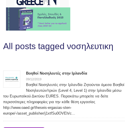
All posts tagged νοσηλευτικη
Bοηθοί Νοσηλευτές στην Ιρλανδία
09/12/2019
Bοηθοί Νοσηλευτές στην Ιρλανδία Ζητούνται άμεσα Βοηθοί
Νοσηλευτών/τριών (Level 4, Level 1) στην Ιρλανδία μέσω
του Ευρωπαϊκού Δικτύου EURES. Παρακάτω μπορείτε να δείτε
περισσότερες πληροφορίες για την κάθε θέση εργασίας
http://www.oaed.gr/theseis-ergasias-sten-
europe/-/asset_publisher/j1xtfSu0OVEh/c...