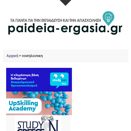
Αρχική
>
νοσηλευτικη