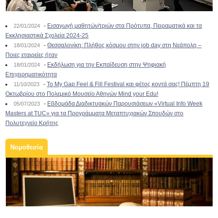
-
Εισαγωγή μαθητών/τριών στα Πρότυπα, Πειραματικά και τα
22/01/2024
Εκκλησιαστικά Σχολεία 2024-25
-
Θεσσαλονίκη: Πλήθος κόσμου στην job day στη Νεάπολη –
18/01/2024
Ποιες εταιρείες ήταν
-
Εκδήλωση για την Εκπαίδευση στην Ψηφιακή
18/01/2024
Επιχειρηματικότητα
-
To My Gap Feel & Fill Festival και φέτος κοντά σας! Πέμπτη 19
11/10/2023
Οκτωβρίου στο Πολεμικό Μουσείο Αθηνών Mind your Edu!
-
Εβδομάδα Διαδικτυακών Παρουσιάσεων «Virtual Info Week
05/07/2023
Masters at TUC» για τα Προγράμματα Μεταπτυχιακών Σπουδών στο
Πολυτεχνείο Κρήτης
Νομοθεσία