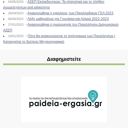
-
ΑΣΕΠ Εκπαιδευτικών: Τα στατιστικά και το πλήθος
04/05/2023
συμμετεχόντων ανά ειδικότητα
-
Ανακοινώθηκε η εγκύκλιος των Πανελλαδικών ΓΕΛ 2023
26/04/2023
-
Λήξη μαθημάτων για Γυμνάσια και Λύκεια 2022-2023
06/04/2023
-
Ανακοινώθηκε η ημερομηνία του Πανελλήνιου Διαγωνισμού
27/01/2023
ΑΣΕΠ
-
Πότε θα ανακοινώνεται το πρόγραμμα των Πανελληνίων |
19/01/2023
Καταργείται το δεύτερο Μηχανογραφικό
Διαφημιστείτε