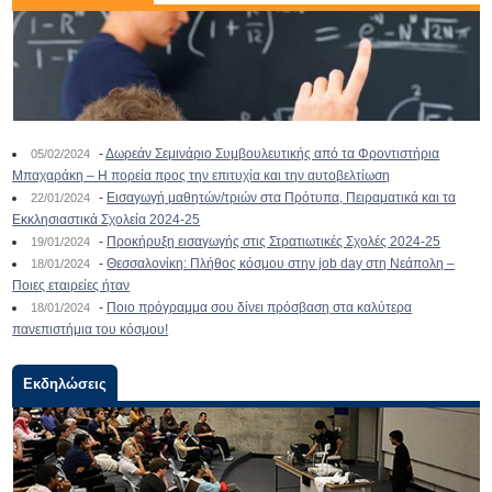
-
Δωρεάν Σεμινάριο Συμβουλευτικής από τα Φροντιστήρια
05/02/2024
Μπαχαράκη – Η πορεία προς την επιτυχία και την αυτοβελτίωση
-
Εισαγωγή μαθητών/τριών στα Πρότυπα, Πειραματικά και τα
22/01/2024
Εκκλησιαστικά Σχολεία 2024-25
-
Προκήρυξη εισαγωγής στις Στρατιωτικές Σχολές 2024-25
19/01/2024
-
Θεσσαλονίκη: Πλήθος κόσμου στην job day στη Νεάπολη –
18/01/2024
Ποιες εταιρείες ήταν
-
Ποιο πρόγραμμα σου δίνει πρόσβαση στα καλύτερα
18/01/2024
πανεπιστήμια του κόσμου!
Εκδηλώσεις