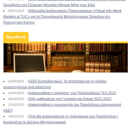
Οκτωβρίου στο Πολεμικό Μουσείο Αθηνών Mind your Edu!
-
Εβδομάδα Διαδικτυακών Παρουσιάσεων «Virtual Info Week
05/07/2023
Masters at TUC» για τα Προγράμματα Μεταπτυχιακών Σπουδών στο
Πολυτεχνείο Κρήτης
Νομοθεσία
-
ΑΣΕΠ Εκπαιδευτικών: Τα στατιστικά και το πλήθος
04/05/2023
συμμετεχόντων ανά ειδικότητα
-
Ανακοινώθηκε η εγκύκλιος των Πανελλαδικών ΓΕΛ 2023
26/04/2023
-
Λήξη μαθημάτων για Γυμνάσια και Λύκεια 2022-2023
06/04/2023
-
Ανακοινώθηκε η ημερομηνία του Πανελλήνιου Διαγωνισμού
27/01/2023
ΑΣΕΠ
-
Πότε θα ανακοινώνεται το πρόγραμμα των Πανελληνίων |
19/01/2023
Καταργείται το δεύτερο Μηχανογραφικό