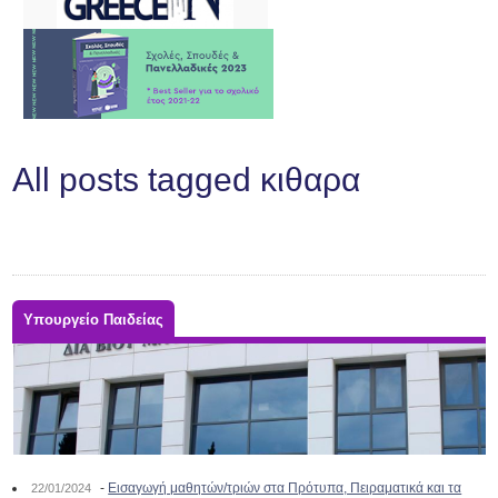
All posts tagged κιθαρα
Υπουργείο Παιδείας
-
Εισαγωγή μαθητών/τριών στα Πρότυπα, Πειραματικά και τα
22/01/2024