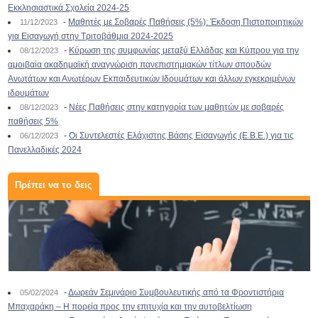
Εκκλησιαστικά Σχολεία 2024-25
-
Μαθητές με Σοβαρές Παθήσεις (5%): Έκδοση Πιστοποιητικών
11/12/2023
για Εισαγωγή στην Τριτοβάθμια 2024-2025
-
Κύρωση της συμφωνίας μεταξύ Ελλάδας και Κύπρου για την
08/12/2023
αμοιβαία ακαδημαϊκή αναγνώριση πανεπιστημιακών τίτλων σπουδών
Ανωτάτων και Ανωτέρων Εκπαιδευτικών Ιδρυμάτων και άλλων εγκεκριμένων
ιδρυμάτων
-
Νέες Παθήσεις στην κατηγορία των μαθητών με σοβαρές
08/12/2023
παθήσεις 5%
-
Οι Συντελεστές Ελάχιστης Βάσης Εισαγωγής (Ε.Β.Ε.) για τις
06/12/2023
Πανελλαδικές 2024
Πρέπει να το δεις
-
Δωρεάν Σεμινάριο Συμβουλευτικής από τα Φροντιστήρια
05/02/2024
Μπαχαράκη – Η πορεία προς την επιτυχία και την αυτοβελτίωση