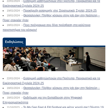
-
Εισαγωγή μαθητών/τριών στα Πρότυπα, Πειραματικά και τα
22/01/2024
Εκκλησιαστικά Σχολεία 2024-25
-
Προκήρυξη εισαγωγής στις Στρατιωτικές Σχολές 2024-25
19/01/2024
-
Θεσσαλονίκη: Πλήθος κόσμου στην job day στη Νεάπολη –
18/01/2024
Ποιες εταιρείες ήταν
-
Ποιο πρόγραμμα σου δίνει πρόσβαση στα καλύτερα
18/01/2024
πανεπιστήμια του κόσμου!
Εκδηλώσεις
-
Εισαγωγή μαθητών/τριών στα Πρότυπα, Πειραματικά και τα
22/01/2024
Εκκλησιαστικά Σχολεία 2024-25
-
Θεσσαλονίκη: Πλήθος κόσμου στην job day στη Νεάπολη –
18/01/2024
Ποιες εταιρείες ήταν
-
Εκδήλωση για την Εκπαίδευση στην Ψηφιακή
18/01/2024
Επιχειρηματικότητα
-
To My Gap Feel & Fill Festival και φέτος κοντά σας! Πέμπτη 19
11/10/2023