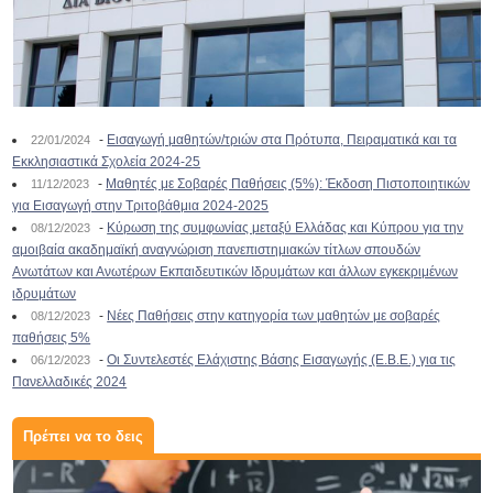
-
Εισαγωγή μαθητών/τριών στα Πρότυπα, Πειραματικά και τα
22/01/2024
Εκκλησιαστικά Σχολεία 2024-25
-
Μαθητές με Σοβαρές Παθήσεις (5%): Έκδοση Πιστοποιητικών
11/12/2023
για Εισαγωγή στην Τριτοβάθμια 2024-2025
-
Κύρωση της συμφωνίας μεταξύ Ελλάδας και Κύπρου για την
08/12/2023
αμοιβαία ακαδημαϊκή αναγνώριση πανεπιστημιακών τίτλων σπουδών
Ανωτάτων και Ανωτέρων Εκπαιδευτικών Ιδρυμάτων και άλλων εγκεκριμένων
ιδρυμάτων
-
Νέες Παθήσεις στην κατηγορία των μαθητών με σοβαρές
08/12/2023
παθήσεις 5%
-
Οι Συντελεστές Ελάχιστης Βάσης Εισαγωγής (Ε.Β.Ε.) για τις
06/12/2023
Πανελλαδικές 2024
Πρέπει να το δεις