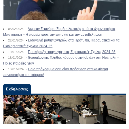
-
Δωρεάν Σεμινάριο Συμβουλευτικής από τα Φροντιστήρια
05/02/2024
Μπαχαράκη – Η πορεία προς την επιτυχία και την αυτοβελτίωση
-
Εισαγωγή μαθητών/τριών στα Πρότυπα, Πειραματικά και τα
22/01/2024
Εκκλησιαστικά Σχολεία 2024-25
-
Προκήρυξη εισαγωγής στις Στρατιωτικές Σχολές 2024-25
19/01/2024
-
Θεσσαλονίκη: Πλήθος κόσμου στην job day στη Νεάπολη –
18/01/2024
Ποιες εταιρείες ήταν
-
Ποιο πρόγραμμα σου δίνει πρόσβαση στα καλύτερα
18/01/2024
πανεπιστήμια του κόσμου!
Εκδηλώσεις