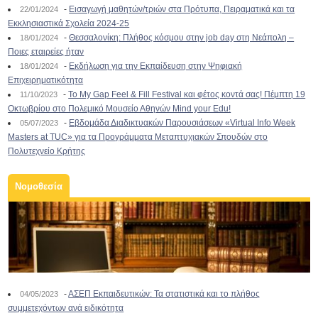
-
Εισαγωγή μαθητών/τριών στα Πρότυπα, Πειραματικά και τα
22/01/2024
Εκκλησιαστικά Σχολεία 2024-25
-
Θεσσαλονίκη: Πλήθος κόσμου στην job day στη Νεάπολη –
18/01/2024
Ποιες εταιρείες ήταν
-
Εκδήλωση για την Εκπαίδευση στην Ψηφιακή
18/01/2024
Επιχειρηματικότητα
-
To My Gap Feel & Fill Festival και φέτος κοντά σας! Πέμπτη 19
11/10/2023
Οκτωβρίου στο Πολεμικό Μουσείο Αθηνών Mind your Edu!
-
Εβδομάδα Διαδικτυακών Παρουσιάσεων «Virtual Info Week
05/07/2023
Masters at TUC» για τα Προγράμματα Μεταπτυχιακών Σπουδών στο
Πολυτεχνείο Κρήτης
Νομοθεσία
-
ΑΣΕΠ Εκπαιδευτικών: Τα στατιστικά και το πλήθος
04/05/2023
συμμετεχόντων ανά ειδικότητα