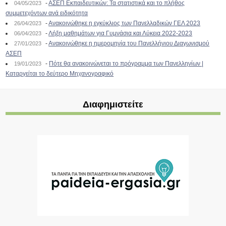
-
ΑΣΕΠ Εκπαιδευτικών: Τα στατιστικά και το πλήθος
04/05/2023
συμμετεχόντων ανά ειδικότητα
-
Ανακοινώθηκε η εγκύκλιος των Πανελλαδικών ΓΕΛ 2023
26/04/2023
-
Λήξη μαθημάτων για Γυμνάσια και Λύκεια 2022-2023
06/04/2023
-
Ανακοινώθηκε η ημερομηνία του Πανελλήνιου Διαγωνισμού
27/01/2023
ΑΣΕΠ
-
Πότε θα ανακοινώνεται το πρόγραμμα των Πανελληνίων |
19/01/2023
Καταργείται το δεύτερο Μηχανογραφικό
Διαφημιστείτε