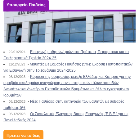
Υπουργείο Παιδείας
-
Εισαγωγή μαθητών/τριών στα Πρότυπα, Πειραματικά και τα
22/01/2024
Εκκλησιαστικά Σχολεία 2024-25
-
Μαθητές με Σοβαρές Παθήσεις (5%): Έκδοση Πιστοποιητικών
11/12/2023
για Εισαγωγή στην Τριτοβάθμια 2024-2025
-
Κύρωση της συμφωνίας μεταξύ Ελλάδας και Κύπρου για την
08/12/2023
αμοιβαία ακαδημαϊκή αναγνώριση πανεπιστημιακών τίτλων σπουδών
Ανωτάτων και Ανωτέρων Εκπαιδευτικών Ιδρυμάτων και άλλων εγκεκριμένων
ιδρυμάτων
-
Νέες Παθήσεις στην κατηγορία των μαθητών με σοβαρές
08/12/2023
παθήσεις 5%
-
Οι Συντελεστές Ελάχιστης Βάσης Εισαγωγής (Ε.Β.Ε.) για τις
06/12/2023
Πανελλαδικές 2024
Πρέπει να το δεις