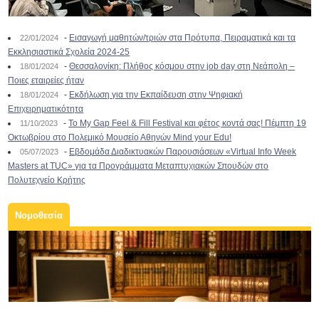
-
Εισαγωγή μαθητών/τριών στα Πρότυπα, Πειραματικά και τα
22/01/2024
Εκκλησιαστικά Σχολεία 2024-25
-
Θεσσαλονίκη: Πλήθος κόσμου στην job day στη Νεάπολη –
18/01/2024
Ποιες εταιρείες ήταν
-
Εκδήλωση για την Εκπαίδευση στην Ψηφιακή
18/01/2024
Επιχειρηματικότητα
-
To My Gap Feel & Fill Festival και φέτος κοντά σας! Πέμπτη 19
11/10/2023
Οκτωβρίου στο Πολεμικό Μουσείο Αθηνών Mind your Edu!
-
Εβδομάδα Διαδικτυακών Παρουσιάσεων «Virtual Info Week
05/07/2023
Masters at TUC» για τα Προγράμματα Μεταπτυχιακών Σπουδών στο
Πολυτεχνείο Κρήτης
Νομοθεσία