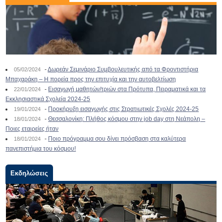
-
Δωρεάν Σεμινάριο Συμβουλευτικής από τα Φροντιστήρια
05/02/2024
Μπαχαράκη – Η πορεία προς την επιτυχία και την αυτοβελτίωση
-
Εισαγωγή μαθητών/τριών στα Πρότυπα, Πειραματικά και τα
22/01/2024
Εκκλησιαστικά Σχολεία 2024-25
-
Προκήρυξη εισαγωγής στις Στρατιωτικές Σχολές 2024-25
19/01/2024
-
Θεσσαλονίκη: Πλήθος κόσμου στην job day στη Νεάπολη –
18/01/2024
Ποιες εταιρείες ήταν
-
Ποιο πρόγραμμα σου δίνει πρόσβαση στα καλύτερα
18/01/2024
πανεπιστήμια του κόσμου!
Εκδηλώσεις