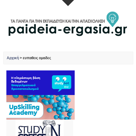
Αρχική
>
ευπαθεις ομαδες