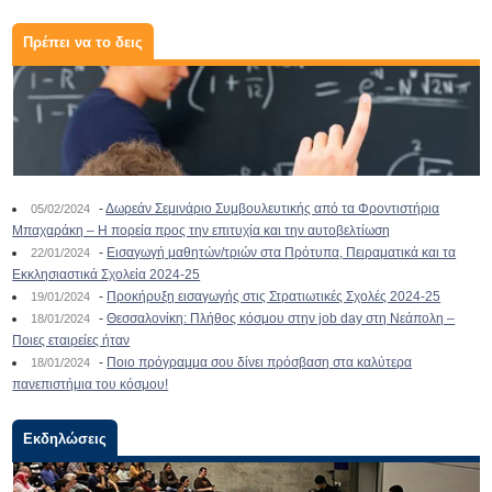
Πρέπει να το δεις
-
Δωρεάν Σεμινάριο Συμβουλευτικής από τα Φροντιστήρια
05/02/2024
Μπαχαράκη – Η πορεία προς την επιτυχία και την αυτοβελτίωση
-
Εισαγωγή μαθητών/τριών στα Πρότυπα, Πειραματικά και τα
22/01/2024
Εκκλησιαστικά Σχολεία 2024-25
-
Προκήρυξη εισαγωγής στις Στρατιωτικές Σχολές 2024-25
19/01/2024
-
Θεσσαλονίκη: Πλήθος κόσμου στην job day στη Νεάπολη –
18/01/2024
Ποιες εταιρείες ήταν
-
Ποιο πρόγραμμα σου δίνει πρόσβαση στα καλύτερα
18/01/2024
πανεπιστήμια του κόσμου!
Εκδηλώσεις