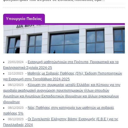
Υπουργείο Παιδείας
-
Εισαγωγή μαθητών/τριών στα Πρότυπα, Πειραματικά και τα
22/01/2024
Εκκλησιαστικά Σχολεία 2024-25
-
Μαθητές με Σοβαρές Παθήσεις (5%): Έκδοση Πιστοποιητικών
11/12/2023
για Εισαγωγή στην Τριτοβάθμια 2024-2025
-
Κύρωση της συμφωνίας μεταξύ Ελλάδας και Κύπρου για την
08/12/2023
αμοιβαία ακαδημαϊκή αναγνώριση πανεπιστημιακών τίτλων σπουδών
Ανωτάτων και Ανωτέρων Εκπαιδευτικών Ιδρυμάτων και άλλων εγκεκριμένων
ιδρυμάτων
-
Νέες Παθήσεις στην κατηγορία των μαθητών με σοβαρές
08/12/2023
παθήσεις 5%
-
Οι Συντελεστές Ελάχιστης Βάσης Εισαγωγής (Ε.Β.Ε.) για τις
06/12/2023
Πανελλαδικές 2024