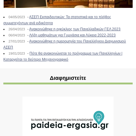
-
ΑΣΕΠ Εκπαιδευτικών: Τα στατιστικά και το πλήθος
04/05/2023
συμμετεχόντων ανά ειδικότητα
-
Ανακοινώθηκε η εγκύκλιος των Πανελλαδικών ΓΕΛ 2023
26/04/2023
-
Λήξη μαθημάτων για Γυμνάσια και Λύκεια 2022-2023
06/04/2023
-
Ανακοινώθηκε η ημερομηνία του Πανελλήνιου Διαγωνισμού
27/01/2023
ΑΣΕΠ
-
Πότε θα ανακοινώνεται το πρόγραμμα των Πανελληνίων |
19/01/2023
Καταργείται το δεύτερο Μηχανογραφικό
Διαφημιστείτε