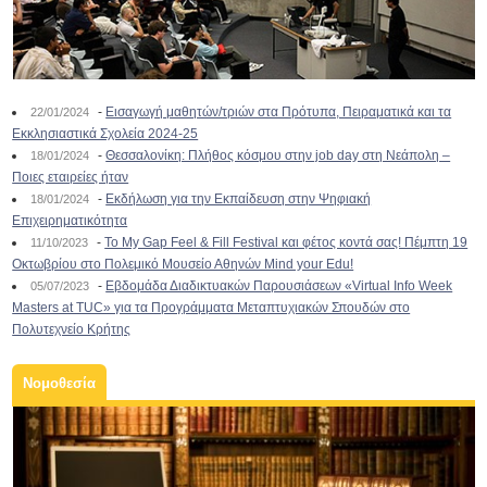
-
Εισαγωγή μαθητών/τριών στα Πρότυπα, Πειραματικά και τα
22/01/2024
Εκκλησιαστικά Σχολεία 2024-25
-
Θεσσαλονίκη: Πλήθος κόσμου στην job day στη Νεάπολη –
18/01/2024
Ποιες εταιρείες ήταν
-
Εκδήλωση για την Εκπαίδευση στην Ψηφιακή
18/01/2024
Επιχειρηματικότητα
-
To My Gap Feel & Fill Festival και φέτος κοντά σας! Πέμπτη 19
11/10/2023
Οκτωβρίου στο Πολεμικό Μουσείο Αθηνών Mind your Edu!
-
Εβδομάδα Διαδικτυακών Παρουσιάσεων «Virtual Info Week
05/07/2023
Masters at TUC» για τα Προγράμματα Μεταπτυχιακών Σπουδών στο
Πολυτεχνείο Κρήτης
Νομοθεσία