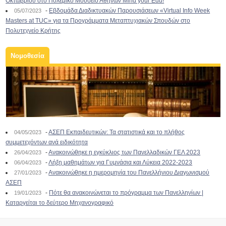
Οκτωβρίου στο Πολεμικό Μουσείο Αθηνών Mind your Edu!
-
Εβδομάδα Διαδικτυακών Παρουσιάσεων «Virtual Info Week
05/07/2023
Masters at TUC» για τα Προγράμματα Μεταπτυχιακών Σπουδών στο
Πολυτεχνείο Κρήτης
Νομοθεσία
-
ΑΣΕΠ Εκπαιδευτικών: Τα στατιστικά και το πλήθος
04/05/2023
συμμετεχόντων ανά ειδικότητα
-
Ανακοινώθηκε η εγκύκλιος των Πανελλαδικών ΓΕΛ 2023
26/04/2023
-
Λήξη μαθημάτων για Γυμνάσια και Λύκεια 2022-2023
06/04/2023
-
Ανακοινώθηκε η ημερομηνία του Πανελλήνιου Διαγωνισμού
27/01/2023
ΑΣΕΠ
-
Πότε θα ανακοινώνεται το πρόγραμμα των Πανελληνίων |
19/01/2023
Καταργείται το δεύτερο Μηχανογραφικό