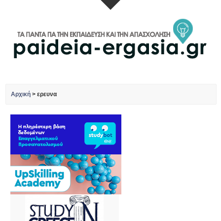
Αρχική
>
ερευνα