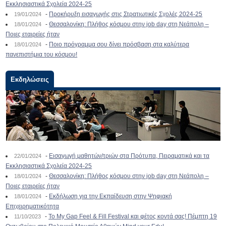
Εκκλησιαστικά Σχολεία 2024-25
-
Προκήρυξη εισαγωγής στις Στρατιωτικές Σχολές 2024-25
19/01/2024
-
Θεσσαλονίκη: Πλήθος κόσμου στην job day στη Νεάπολη –
18/01/2024
Ποιες εταιρείες ήταν
-
Ποιο πρόγραμμα σου δίνει πρόσβαση στα καλύτερα
18/01/2024
πανεπιστήμια του κόσμου!
Εκδηλώσεις
-
Εισαγωγή μαθητών/τριών στα Πρότυπα, Πειραματικά και τα
22/01/2024
Εκκλησιαστικά Σχολεία 2024-25
-
Θεσσαλονίκη: Πλήθος κόσμου στην job day στη Νεάπολη –
18/01/2024
Ποιες εταιρείες ήταν
-
Εκδήλωση για την Εκπαίδευση στην Ψηφιακή
18/01/2024
Επιχειρηματικότητα
-
To My Gap Feel & Fill Festival και φέτος κοντά σας! Πέμπτη 19
11/10/2023