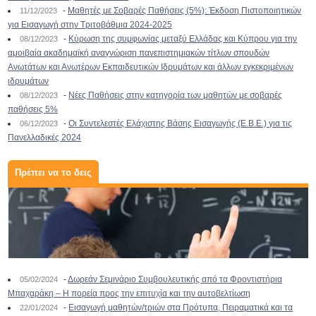
-
Μαθητές με Σοβαρές Παθήσεις (5%): Έκδοση Πιστοποιητικών
11/12/2023
για Εισαγωγή στην Τριτοβάθμια 2024-2025
-
Κύρωση της συμφωνίας μεταξύ Ελλάδας και Κύπρου για την
08/12/2023
αμοιβαία ακαδημαϊκή αναγνώριση πανεπιστημιακών τίτλων σπουδών
Ανωτάτων και Ανωτέρων Εκπαιδευτικών Ιδρυμάτων και άλλων εγκεκριμένων
ιδρυμάτων
-
Νέες Παθήσεις στην κατηγορία των μαθητών με σοβαρές
08/12/2023
παθήσεις 5%
-
Οι Συντελεστές Ελάχιστης Βάσης Εισαγωγής (Ε.Β.Ε.) για τις
06/12/2023
Πανελλαδικές 2024
Πρέπει να το δεις
-
Δωρεάν Σεμινάριο Συμβουλευτικής από τα Φροντιστήρια
05/02/2024
Μπαχαράκη – Η πορεία προς την επιτυχία και την αυτοβελτίωση
-
Εισαγωγή μαθητών/τριών στα Πρότυπα, Πειραματικά και τα
22/01/2024