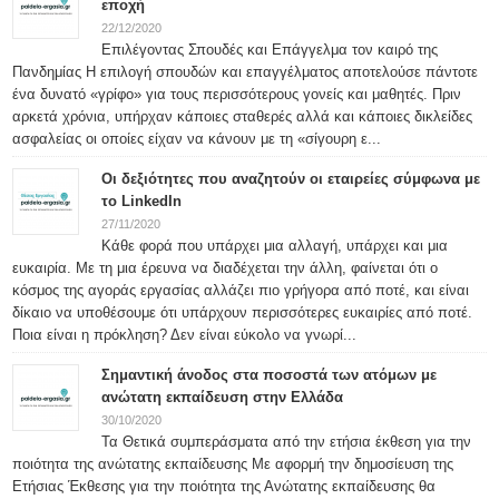
εποχή
22/12/2020
Επιλέγοντας Σπουδές και Επάγγελμα τον καιρό της
Πανδημίας Η επιλογή σπουδών και επαγγέλματος αποτελούσε πάντοτε
ένα δυνατό «γρίφο» για τους περισσότερους γονείς και μαθητές. Πριν
αρκετά χρόνια, υπήρχαν κάποιες σταθερές αλλά και κάποιες δικλείδες
ασφαλείας οι οποίες είχαν να κάνουν με τη «σίγουρη ε...
Οι δεξιότητες που αναζητούν οι εταιρείες σύμφωνα με
το LinkedIn
27/11/2020
Κάθε φορά που υπάρχει μια αλλαγή, υπάρχει και μια
ευκαιρία. Με τη μια έρευνα να διαδέχεται την άλλη, φαίνεται ότι ο
κόσμος της αγοράς εργασίας αλλάζει πιο γρήγορα από ποτέ, και είναι
δίκαιο να υποθέσουμε ότι υπάρχουν περισσότερες ευκαιρίες από ποτέ.
Ποια είναι η πρόκληση? Δεν είναι εύκολο να γνωρί...
Σημαντική άνοδος στα ποσοστά των ατόμων με
ανώτατη εκπαίδευση στην Ελλάδα
30/10/2020
Τα Θετικά συμπεράσματα από την ετήσια έκθεση για την
ποιότητα της ανώτατης εκπαίδευσης Με αφορμή την δημοσίευση της
Ετήσιας Έκθεσης για την ποιότητα της Ανώτατης εκπαίδευσης θα