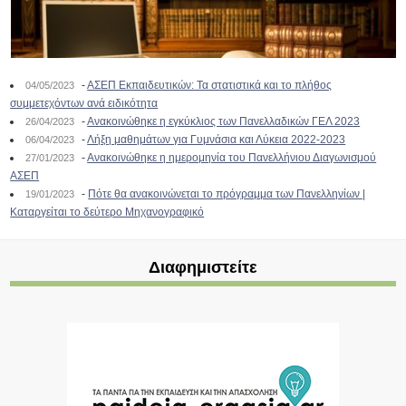
-
ΑΣΕΠ Εκπαιδευτικών: Τα στατιστικά και το πλήθος
04/05/2023
συμμετεχόντων ανά ειδικότητα
-
Ανακοινώθηκε η εγκύκλιος των Πανελλαδικών ΓΕΛ 2023
26/04/2023
-
Λήξη μαθημάτων για Γυμνάσια και Λύκεια 2022-2023
06/04/2023
-
Ανακοινώθηκε η ημερομηνία του Πανελλήνιου Διαγωνισμού
27/01/2023
ΑΣΕΠ
-
Πότε θα ανακοινώνεται το πρόγραμμα των Πανελληνίων |
19/01/2023
Καταργείται το δεύτερο Μηχανογραφικό
Διαφημιστείτε