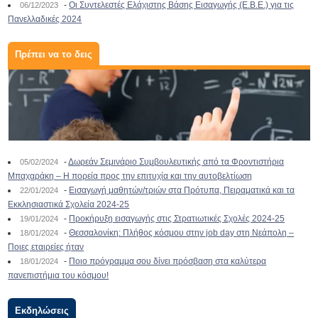
-
Οι Συντελεστές Ελάχιστης Βάσης Εισαγωγής (Ε.Β.Ε.) για τις
06/12/2023
Πανελλαδικές 2024
Πρέπει να το δεις
-
Δωρεάν Σεμινάριο Συμβουλευτικής από τα Φροντιστήρια
05/02/2024
Μπαχαράκη – Η πορεία προς την επιτυχία και την αυτοβελτίωση
-
Εισαγωγή μαθητών/τριών στα Πρότυπα, Πειραματικά και τα
22/01/2024
Εκκλησιαστικά Σχολεία 2024-25
-
Προκήρυξη εισαγωγής στις Στρατιωτικές Σχολές 2024-25
19/01/2024
-
Θεσσαλονίκη: Πλήθος κόσμου στην job day στη Νεάπολη –
18/01/2024
Ποιες εταιρείες ήταν
-
Ποιο πρόγραμμα σου δίνει πρόσβαση στα καλύτερα
18/01/2024
πανεπιστήμια του κόσμου!
Εκδηλώσεις