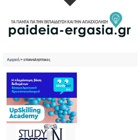
Αρχική
>
επαναληπτικες