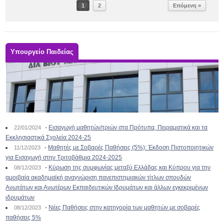
1
2
Επόμενη »
Υπουργείο Παιδείας
-
Εισαγωγή μαθητών/τριών στα Πρότυπα, Πειραματικά και τα
22/01/2024
Εκκλησιαστικά Σχολεία 2024-25
-
Μαθητές με Σοβαρές Παθήσεις (5%): Έκδοση Πιστοποιητικών
11/12/2023
για Εισαγωγή στην Τριτοβάθμια 2024-2025
-
Κύρωση της συμφωνίας μεταξύ Ελλάδας και Κύπρου για την
08/12/2023
αμοιβαία ακαδημαϊκή αναγνώριση πανεπιστημιακών τίτλων σπουδών
Ανωτάτων και Ανωτέρων Εκπαιδευτικών Ιδρυμάτων και άλλων εγκεκριμένων
ιδρυμάτων
-
Νέες Παθήσεις στην κατηγορία των μαθητών με σοβαρές
08/12/2023
παθήσεις 5%