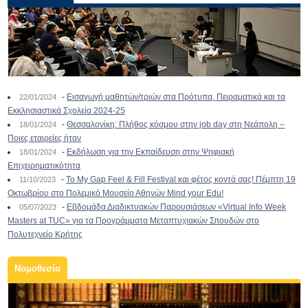
-
Εισαγωγή μαθητών/τριών στα Πρότυπα, Πειραματικά και τα
22/01/2024
Εκκλησιαστικά Σχολεία 2024-25
-
Θεσσαλονίκη: Πλήθος κόσμου στην job day στη Νεάπολη –
18/01/2024
Ποιες εταιρείες ήταν
-
Εκδήλωση για την Εκπαίδευση στην Ψηφιακή
18/01/2024
Επιχειρηματικότητα
-
To My Gap Feel & Fill Festival και φέτος κοντά σας! Πέμπτη 19
11/10/2023
Οκτωβρίου στο Πολεμικό Μουσείο Αθηνών Mind your Edu!
-
Εβδομάδα Διαδικτυακών Παρουσιάσεων «Virtual Info Week
05/07/2023
Masters at TUC» για τα Προγράμματα Μεταπτυχιακών Σπουδών στο
Πολυτεχνείο Κρήτης
Νομοθεσία