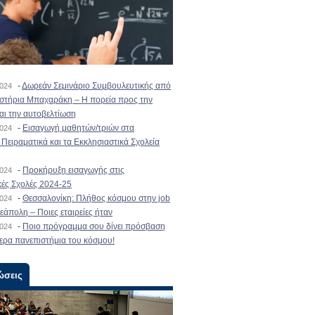
-
Δωρεάν Σεμινάριο Συμβουλευτικής από
2024
ιστήρια Μπαχαράκη – Η πορεία προς την
και την αυτοβελτίωση
-
Εισαγωγή μαθητών/τριών στα
2024
Πειραματικά και τα Εκκλησιαστικά Σχολεία
-
Προκήρυξη εισαγωγής στις
2024
κές Σχολές 2024-25
-
Θεσσαλονίκη: Πλήθος κόσμου στην job
2024
εάπολη – Ποιες εταιρείες ήταν
-
Ποιο πρόγραμμα σου δίνει πρόσβαση
2024
ερα πανεπιστήμια του κόσμου!
ώσεις