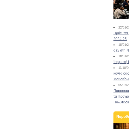
22/01/
Πρότυπα, 
2024-25
18/01/
day στη Ν
18/01/
Ψηφιακή 
11/10/
κοντά σας
Μουσείο 
05/07/
Παρουσιάσ
τα Προγρ
Πολυτεχν
Νομοθ