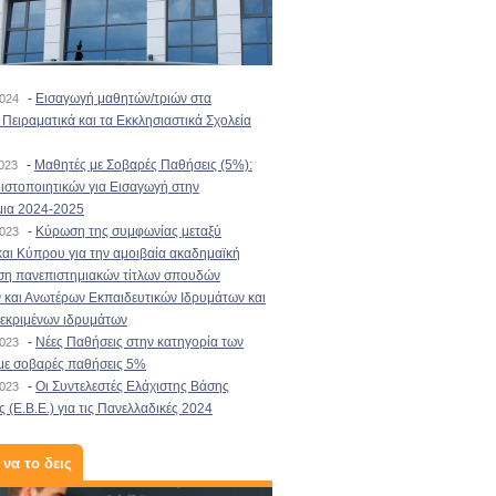
-
Εισαγωγή μαθητών/τριών στα
2024
Πειραματικά και τα Εκκλησιαστικά Σχολεία
-
Μαθητές με Σοβαρές Παθήσεις (5%):
2023
στοποιητικών για Εισαγωγή στην
μια 2024-2025
-
Κύρωση της συμφωνίας μεταξύ
2023
αι Κύπρου για την αμοιβαία ακαδημαϊκή
ση πανεπιστημιακών τίτλων σπουδών
και Ανωτέρων Εκπαιδευτικών Ιδρυμάτων και
κεκριμένων ιδρυμάτων
-
Νέες Παθήσεις στην κατηγορία των
2023
με σοβαρές παθήσεις 5%
-
Οι Συντελεστές Ελάχιστης Βάσης
2023
 (Ε.Β.Ε.) για τις Πανελλαδικές 2024
 να το δεις