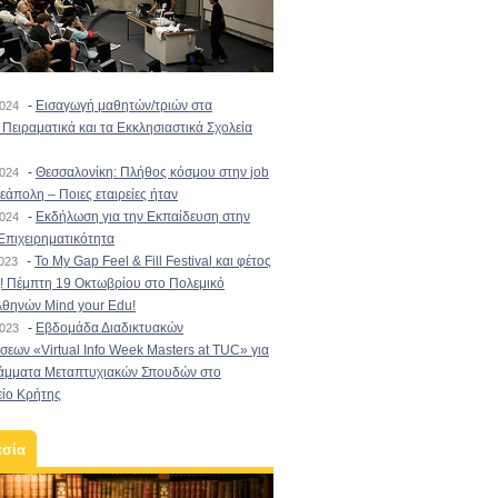
-
Εισαγωγή μαθητών/τριών στα
2024
Πειραματικά και τα Εκκλησιαστικά Σχολεία
-
Θεσσαλονίκη: Πλήθος κόσμου στην job
2024
εάπολη – Ποιες εταιρείες ήταν
-
Εκδήλωση για την Εκπαίδευση στην
2024
Επιχειρηματικότητα
-
To My Gap Feel & Fill Festival και φέτος
2023
! Πέμπτη 19 Οκτωβρίου στο Πολεμικό
Αθηνών Mind your Edu!
-
Εβδομάδα Διαδικτυακών
2023
εων «Virtual Info Week Masters at TUC» για
άμματα Μεταπτυχιακών Σπουδών στο
είο Κρήτης
εσία