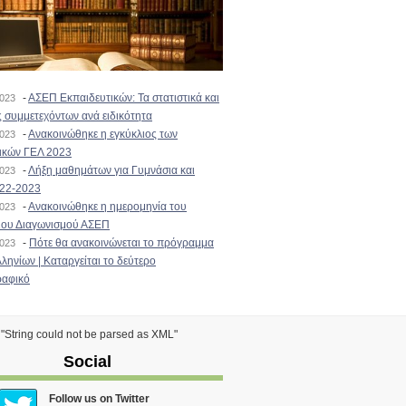
-
ΑΣΕΠ Εκπαιδευτικών: Τα στατιστικά και
2023
 συμμετεχόντων ανά ειδικότητα
-
Ανακοινώθηκε η εγκύκλιος των
2023
ικών ΓΕΛ 2023
-
Λήξη μαθημάτων για Γυμνάσια και
2023
022-2023
-
Ανακοινώθηκε η ημερομηνία του
2023
ιου Διαγωνισμού ΑΣΕΠ
-
Πότε θα ανακοινώνεται το πρόγραμμα
2023
ληνίων | Καταργείται το δεύτερο
αφικό
) "String could not be parsed as XML"
Social
Follow us on Twitter