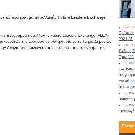
Teen Business School | Το
ευτικό πρόγραμμα ανταλλαγής Future Leaders Exchange
1ο Βραβευμένο
22/01/
εκπαιδευτι...
Πρότυπα, 
τικό πρόγραμμα ανταλλαγής Future Leaders Exchange (FLEX)
2024-25
ρησκευμάτων της Ελλάδας σε συνεργασία με το Τμήμα Δημοσίων
17/03/2022
11/12/
στην Αθήνα, ανακοινώνουν την επέκταση του προγράμματος
Μετά την επιτυχία της «Χριστουγεννιάτικης»
Έκδοση Πι
διοργάνωσης, ετοιμαζόμαστε για το επόμενο,
Τριτοβάθ
ανοιξιάτικο ΤeenBusinessSchool!
08/12/
Το TeenBusinessSchool του Πανεπιστημίου
Ελλάδας κ
Μακεδονίας, έχοντας ολοκληρώσει επιτυχώς 10
αναγνώρι
κύκλους ολιγοήμερης εκπαίδευσης περί
Ανωτάτων 
επιχειρηματικότητας για νέους και νέες 14 έως
άλλων εγ
18 ετών, με τελευταίο αυτόν των Χρ...
08/12/
μαθητών 
Διαβάστε περισσότερα
06/12/
Εισαγωγής
Πρέπει