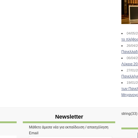
04/05/
το πλήθος
26/04/
Πανελλαδ
06/04/
Λύκεια 2
27/01/
Πανελλήν
19/01/
των Πανελ
Μηχανογρ
string(33
Newsletter
Μάθετε άμεσα νέα για εκπαίδευση / απασχόληση
Email