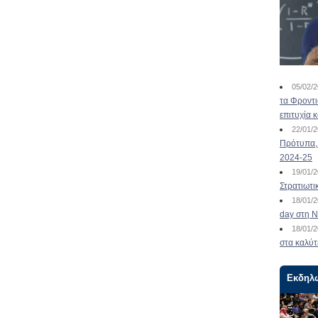
05/02/
τα Φροντ
επιτυχία 
22/01/
Πρότυπα, 
2024-25
19/01/
Στρατιωτι
18/01/
day στη Ν
18/01/
στα καλύτ
Εκδηλ