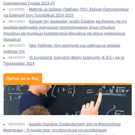
Εκκλησιαστικά Σχολεία 2024-25
-
Μαθητές με Σοβαρές Παθήσεις (5%): Έκδοση Πιστοποιητικών
11/12/2023
για Εισαγωγή στην Τριτοβάθμια 2024-2025
-
Κύρωση της συμφωνίας μεταξύ Ελλάδας και Κύπρου για την
08/12/2023
αμοιβαία ακαδημαϊκή αναγνώριση πανεπιστημιακών τίτλων σπουδών
Ανωτάτων και Ανωτέρων Εκπαιδευτικών Ιδρυμάτων και άλλων εγκεκριμένων
ιδρυμάτων
-
Νέες Παθήσεις στην κατηγορία των μαθητών με σοβαρές
08/12/2023
παθήσεις 5%
-
Οι Συντελεστές Ελάχιστης Βάσης Εισαγωγής (Ε.Β.Ε.) για τις
06/12/2023
Πανελλαδικές 2024
Πρέπει να το δεις
-
Δωρεάν Σεμινάριο Συμβουλευτικής από τα Φροντιστήρια
05/02/2024
Μπαχαράκη – Η πορεία προς την επιτυχία και την αυτοβελτίωση