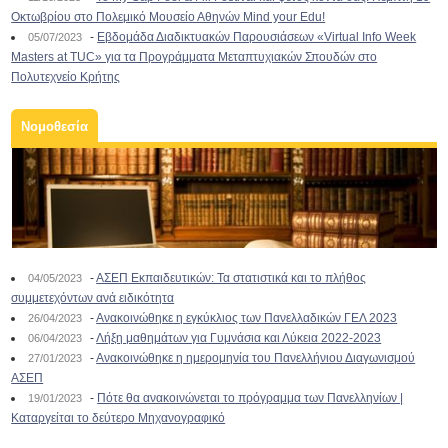
Οκτωβρίου στο Πολεμικό Μουσείο Αθηνών Mind your Edu!
-
Εβδομάδα Διαδικτυακών Παρουσιάσεων «Virtual Info Week
05/07/2023
Masters at TUC» για τα Προγράμματα Μεταπτυχιακών Σπουδών στο
Πολυτεχνείο Κρήτης
Νομοθεσία
-
ΑΣΕΠ Εκπαιδευτικών: Τα στατιστικά και το πλήθος
04/05/2023
συμμετεχόντων ανά ειδικότητα
-
Ανακοινώθηκε η εγκύκλιος των Πανελλαδικών ΓΕΛ 2023
26/04/2023
-
Λήξη μαθημάτων για Γυμνάσια και Λύκεια 2022-2023
06/04/2023
-
Ανακοινώθηκε η ημερομηνία του Πανελλήνιου Διαγωνισμού
27/01/2023
ΑΣΕΠ
-
Πότε θα ανακοινώνεται το πρόγραμμα των Πανελληνίων |
19/01/2023
Καταργείται το δεύτερο Μηχανογραφικό