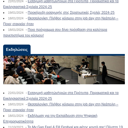
-
Εισαγωγή μαθητών/τριών στα Πρότυπα, Πειραματικά και τα
22/01/2024
Εκκλησιαστικά Σχολεία 2024-25
-
Προκήρυξη εισαγωγής στις Στρατιωτικές Σχολές 2024-25
19/01/2024
-
Θεσσαλονίκη: Πλήθος κόσμου στην job day στη Νεάπολη –
18/01/2024
Ποιες εταιρείες ήταν
-
Ποιο πρόγραμμα σου δίνει πρόσβαση στα καλύτερα
18/01/2024
πανεπιστήμια του κόσμου!
Εκδηλώσεις
-
Εισαγωγή μαθητών/τριών στα Πρότυπα, Πειραματικά και τα
22/01/2024
Εκκλησιαστικά Σχολεία 2024-25
-
Θεσσαλονίκη: Πλήθος κόσμου στην job day στη Νεάπολη –
18/01/2024
Ποιες εταιρείες ήταν
-
Εκδήλωση για την Εκπαίδευση στην Ψηφιακή
18/01/2024
Επιχειρηματικότητα
-
To My Gap Feel & Fill Festival και φέτος κοντά σας! Πέμπτη 19
11/10/2023