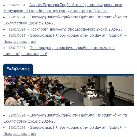
-
Δωρεάν Σεμινάριο Συμβουλευτικής από τα Φροντιστήρια
05/02/2024
Μπαχαράκη – Η πορεία προς την επιτυχία και την αυτοβελτίωση
-
Εισαγωγή μαθητών/τριών στα Πρότυπα, Πειραματικά και τα
22/01/2024
Εκκλησιαστικά Σχολεία 2024-25
-
Προκήρυξη εισαγωγής στις Στρατιωτικές Σχολές 2024-25
19/01/2024
-
Θεσσαλονίκη: Πλήθος κόσμου στην job day στη Νεάπολη –
18/01/2024
Ποιες εταιρείες ήταν
-
Ποιο πρόγραμμα σου δίνει πρόσβαση στα καλύτερα
18/01/2024
πανεπιστήμια του κόσμου!
Εκδηλώσεις
-
Εισαγωγή μαθητών/τριών στα Πρότυπα, Πειραματικά και τα
22/01/2024
Εκκλησιαστικά Σχολεία 2024-25
-
Θεσσαλονίκη: Πλήθος κόσμου στην job day στη Νεάπολη –
18/01/2024
Ποιες εταιρείες ήταν