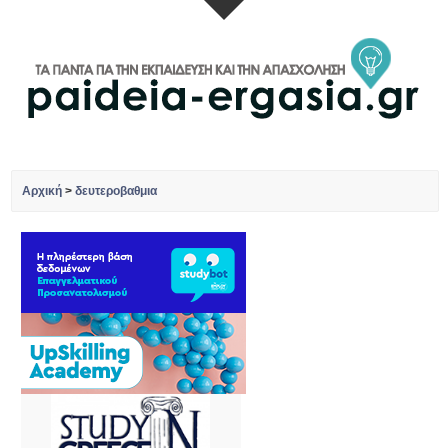
Αρχική
>
δευτεροβαθμια