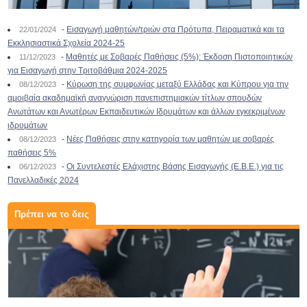
-
Εισαγωγή μαθητών/τριών στα Πρότυπα, Πειραματικά και τα
22/01/2024
Εκκλησιαστικά Σχολεία 2024-25
-
Μαθητές με Σοβαρές Παθήσεις (5%): Έκδοση Πιστοποιητικών
11/12/2023
για Εισαγωγή στην Τριτοβάθμια 2024-2025
-
Κύρωση της συμφωνίας μεταξύ Ελλάδας και Κύπρου για την
08/12/2023
αμοιβαία ακαδημαϊκή αναγνώριση πανεπιστημιακών τίτλων σπουδών
Ανωτάτων και Ανωτέρων Εκπαιδευτικών Ιδρυμάτων και άλλων εγκεκριμένων
ιδρυμάτων
-
Νέες Παθήσεις στην κατηγορία των μαθητών με σοβαρές
08/12/2023
παθήσεις 5%
-
Οι Συντελεστές Ελάχιστης Βάσης Εισαγωγής (Ε.Β.Ε.) για τις
06/12/2023
Πανελλαδικές 2024
Πρέπει να το δεις