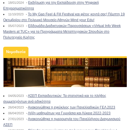
-
Εκδήλωση για την Εκπαίδευση στην Ψηφιακή
18/01/2024
Επιχειρηματικότητα
-
To My Gap Feel & Fill Festival και φέτος κοντά σας! Πέμπτη 19
11/10/2023
Οκτωβρίου στο Πολεμικό Μουσείο Αθηνών Mind your Edu!
-
Εβδομάδα Διαδικτυακών Παρουσιάσεων «Virtual Info Week
05/07/2023
Masters at TUC» για τα Προγράμματα Μεταπτυχιακών Σπουδών στο
Πολυτεχνείο Κρήτης
Νομοθεσία
-
ΑΣΕΠ Εκπαιδευτικών: Τα στατιστικά και το πλήθος
04/05/2023
συμμετεχόντων ανά ειδικότητα
-
Ανακοινώθηκε η εγκύκλιος των Πανελλαδικών ΓΕΛ 2023
26/04/2023
-
Λήξη μαθημάτων για Γυμνάσια και Λύκεια 2022-2023
06/04/2023
-
Ανακοινώθηκε η ημερομηνία του Πανελλήνιου Διαγωνισμού
27/01/2023
ΑΣΕΠ