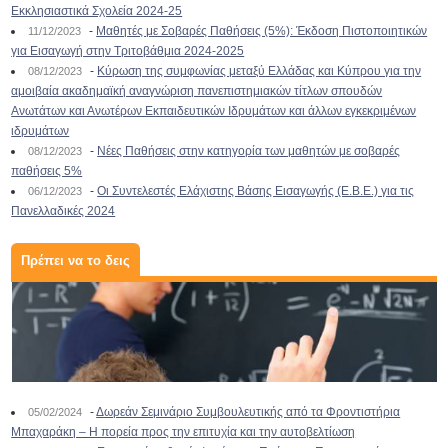
Εκκλησιαστικά Σχολεία 2024-25
-
Μαθητές με Σοβαρές Παθήσεις (5%): Έκδοση Πιστοποιητικών
11/12/2023
για Εισαγωγή στην Τριτοβάθμια 2024-2025
-
Κύρωση της συμφωνίας μεταξύ Ελλάδας και Κύπρου για την
08/12/2023
αμοιβαία ακαδημαϊκή αναγνώριση πανεπιστημιακών τίτλων σπουδών
Ανωτάτων και Ανωτέρων Εκπαιδευτικών Ιδρυμάτων και άλλων εγκεκριμένων
ιδρυμάτων
-
Νέες Παθήσεις στην κατηγορία των μαθητών με σοβαρές
08/12/2023
παθήσεις 5%
-
Οι Συντελεστές Ελάχιστης Βάσης Εισαγωγής (Ε.Β.Ε.) για τις
06/12/2023
Πανελλαδικές 2024
Πρέπει να το δεις
-
Δωρεάν Σεμινάριο Συμβουλευτικής από τα Φροντιστήρια
05/02/2024
Μπαχαράκη – Η πορεία προς την επιτυχία και την αυτοβελτίωση