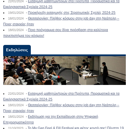
-
Εισαγωγή μαθητών/τριών στα Πρότυπα, Πειραματικά και τα
22/01/2024
Εκκλησιαστικά Σχολεία 2024-25
-
Προκήρυξη εισαγωγής στις Στρατιωτικές Σχολές 2024-25
19/01/2024
-
Θεσσαλονίκη: Πλήθος κόσμου στην job day στη Νεάπολη –
18/01/2024
Ποιες εταιρείες ήταν
-
Ποιο πρόγραμμα σου δίνει πρόσβαση στα καλύτερα
18/01/2024
πανεπιστήμια του κόσμου!
Εκδηλώσεις
-
Εισαγωγή μαθητών/τριών στα Πρότυπα, Πειραματικά και τα
22/01/2024
Εκκλησιαστικά Σχολεία 2024-25
-
Θεσσαλονίκη: Πλήθος κόσμου στην job day στη Νεάπολη –
18/01/2024
Ποιες εταιρείες ήταν
-
Εκδήλωση για την Εκπαίδευση στην Ψηφιακή
18/01/2024
Επιχειρηματικότητα
-
To My Gap Feel & Fill Festival και φέτος κοντά σας! Πέμπτη 19
11/10/2023