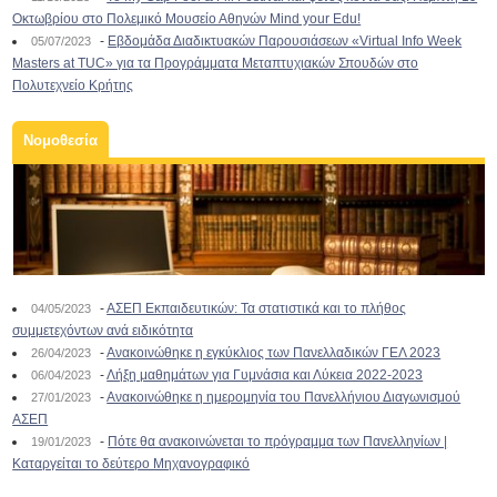
Οκτωβρίου στο Πολεμικό Μουσείο Αθηνών Mind your Edu!
-
Εβδομάδα Διαδικτυακών Παρουσιάσεων «Virtual Info Week
05/07/2023
Masters at TUC» για τα Προγράμματα Μεταπτυχιακών Σπουδών στο
Πολυτεχνείο Κρήτης
Νομοθεσία
-
ΑΣΕΠ Εκπαιδευτικών: Τα στατιστικά και το πλήθος
04/05/2023
συμμετεχόντων ανά ειδικότητα
-
Ανακοινώθηκε η εγκύκλιος των Πανελλαδικών ΓΕΛ 2023
26/04/2023
-
Λήξη μαθημάτων για Γυμνάσια και Λύκεια 2022-2023
06/04/2023
-
Ανακοινώθηκε η ημερομηνία του Πανελλήνιου Διαγωνισμού
27/01/2023
ΑΣΕΠ
-
Πότε θα ανακοινώνεται το πρόγραμμα των Πανελληνίων |
19/01/2023
Καταργείται το δεύτερο Μηχανογραφικό