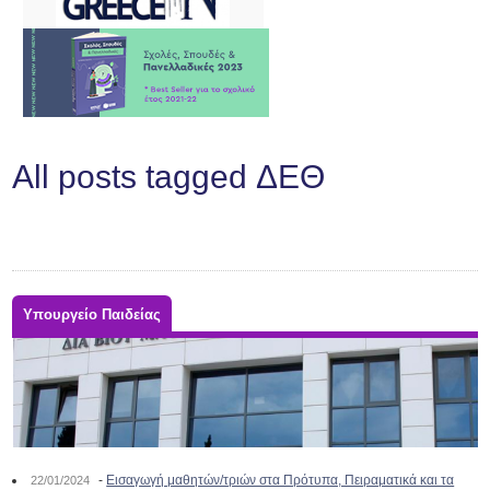
All posts tagged ΔΕΘ
Υπουργείο Παιδείας
-
Εισαγωγή μαθητών/τριών στα Πρότυπα, Πειραματικά και τα
22/01/2024