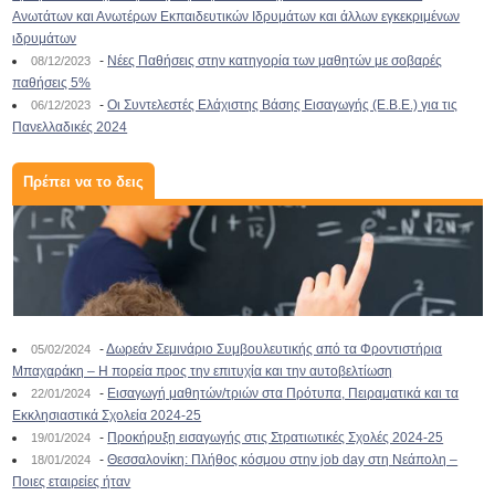
Ανωτάτων και Ανωτέρων Εκπαιδευτικών Ιδρυμάτων και άλλων εγκεκριμένων
ιδρυμάτων
-
Νέες Παθήσεις στην κατηγορία των μαθητών με σοβαρές
08/12/2023
παθήσεις 5%
-
Οι Συντελεστές Ελάχιστης Βάσης Εισαγωγής (Ε.Β.Ε.) για τις
06/12/2023
Πανελλαδικές 2024
Πρέπει να το δεις
-
Δωρεάν Σεμινάριο Συμβουλευτικής από τα Φροντιστήρια
05/02/2024
Μπαχαράκη – Η πορεία προς την επιτυχία και την αυτοβελτίωση
-
Εισαγωγή μαθητών/τριών στα Πρότυπα, Πειραματικά και τα
22/01/2024
Εκκλησιαστικά Σχολεία 2024-25
-
Προκήρυξη εισαγωγής στις Στρατιωτικές Σχολές 2024-25
19/01/2024
-
Θεσσαλονίκη: Πλήθος κόσμου στην job day στη Νεάπολη –
18/01/2024
Ποιες εταιρείες ήταν