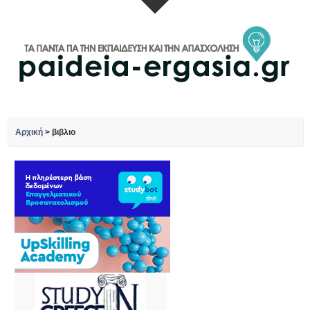
Αρχική
>
βιβλιο