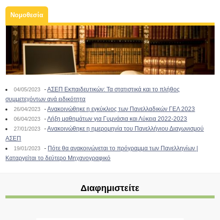
Νομοθεσία
-
ΑΣΕΠ Εκπαιδευτικών: Τα στατιστικά και το πλήθος
04/05/2023
συμμετεχόντων ανά ειδικότητα
-
Ανακοινώθηκε η εγκύκλιος των Πανελλαδικών ΓΕΛ 2023
26/04/2023
-
Λήξη μαθημάτων για Γυμνάσια και Λύκεια 2022-2023
06/04/2023
-
Ανακοινώθηκε η ημερομηνία του Πανελλήνιου Διαγωνισμού
27/01/2023
ΑΣΕΠ
-
Πότε θα ανακοινώνεται το πρόγραμμα των Πανελληνίων |
19/01/2023
Καταργείται το δεύτερο Μηχανογραφικό
Διαφημιστείτε