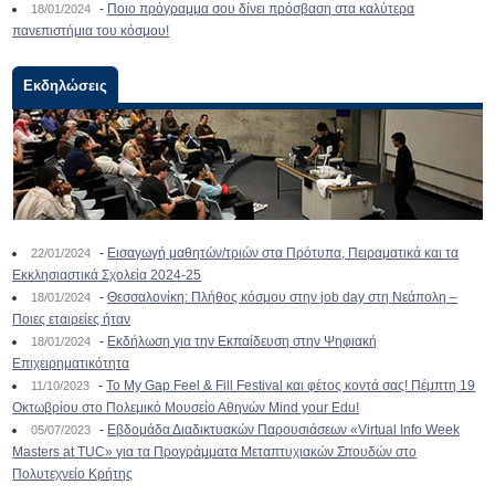
-
Ποιο πρόγραμμα σου δίνει πρόσβαση στα καλύτερα
18/01/2024
πανεπιστήμια του κόσμου!
Εκδηλώσεις
-
Εισαγωγή μαθητών/τριών στα Πρότυπα, Πειραματικά και τα
22/01/2024
Εκκλησιαστικά Σχολεία 2024-25
-
Θεσσαλονίκη: Πλήθος κόσμου στην job day στη Νεάπολη –
18/01/2024
Ποιες εταιρείες ήταν
-
Εκδήλωση για την Εκπαίδευση στην Ψηφιακή
18/01/2024
Επιχειρηματικότητα
-
To My Gap Feel & Fill Festival και φέτος κοντά σας! Πέμπτη 19
11/10/2023
Οκτωβρίου στο Πολεμικό Μουσείο Αθηνών Mind your Edu!
-
Εβδομάδα Διαδικτυακών Παρουσιάσεων «Virtual Info Week
05/07/2023
Masters at TUC» για τα Προγράμματα Μεταπτυχιακών Σπουδών στο
Πολυτεχνείο Κρήτης