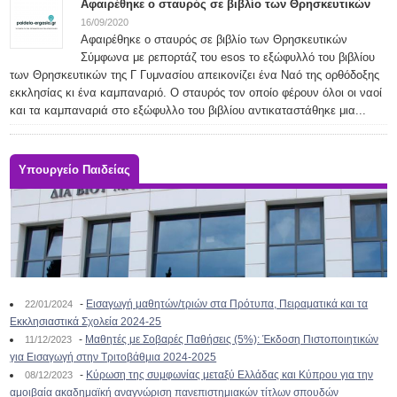
Αφαιρέθηκε ο σταυρός σε βιβλίο των Θρησκευτικών
16/09/2020
Αφαιρέθηκε ο σταυρός σε βιβλίο των Θρησκευτικών
Σύμφωνα με ρεπορτάζ του esos το εξώφυλλό του βιβλίου
των Θρησκευτικών της Γ Γυμνασίου απεικονίζει ένα Ναό της ορθόδοξης
εκκλησίας κι ένα καμπαναριό. Ο σταυρός τον οποίο φέρουν όλοι οι ναοί
και τα καμπαναριά στο εξώφυλλο του βιβλίου αντικαταστάθηκε μια...
Υπουργείο Παιδείας
-
Εισαγωγή μαθητών/τριών στα Πρότυπα, Πειραματικά και τα
22/01/2024
Εκκλησιαστικά Σχολεία 2024-25
-
Μαθητές με Σοβαρές Παθήσεις (5%): Έκδοση Πιστοποιητικών
11/12/2023
για Εισαγωγή στην Τριτοβάθμια 2024-2025
-
Κύρωση της συμφωνίας μεταξύ Ελλάδας και Κύπρου για την
08/12/2023
αμοιβαία ακαδημαϊκή αναγνώριση πανεπιστημιακών τίτλων σπουδών