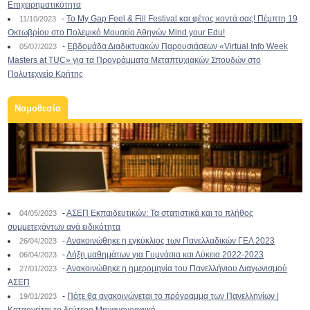
Επιχειρηματικότητα
-
To My Gap Feel & Fill Festival και φέτος κοντά σας! Πέμπτη 19
11/10/2023
Οκτωβρίου στο Πολεμικό Μουσείο Αθηνών Mind your Edu!
-
Εβδομάδα Διαδικτυακών Παρουσιάσεων «Virtual Info Week
05/07/2023
Masters at TUC» για τα Προγράμματα Μεταπτυχιακών Σπουδών στο
Πολυτεχνείο Κρήτης
Νομοθεσία
-
ΑΣΕΠ Εκπαιδευτικών: Τα στατιστικά και το πλήθος
04/05/2023
συμμετεχόντων ανά ειδικότητα
-
Ανακοινώθηκε η εγκύκλιος των Πανελλαδικών ΓΕΛ 2023
26/04/2023
-
Λήξη μαθημάτων για Γυμνάσια και Λύκεια 2022-2023
06/04/2023
-
Ανακοινώθηκε η ημερομηνία του Πανελλήνιου Διαγωνισμού
27/01/2023
ΑΣΕΠ
-
Πότε θα ανακοινώνεται το πρόγραμμα των Πανελληνίων |
19/01/2023