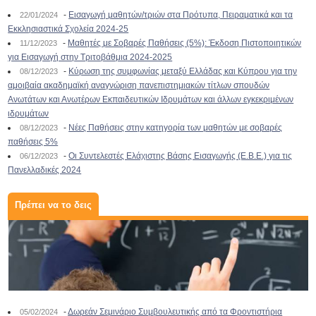
-
Εισαγωγή μαθητών/τριών στα Πρότυπα, Πειραματικά και τα
22/01/2024
Εκκλησιαστικά Σχολεία 2024-25
-
Μαθητές με Σοβαρές Παθήσεις (5%): Έκδοση Πιστοποιητικών
11/12/2023
για Εισαγωγή στην Τριτοβάθμια 2024-2025
-
Κύρωση της συμφωνίας μεταξύ Ελλάδας και Κύπρου για την
08/12/2023
αμοιβαία ακαδημαϊκή αναγνώριση πανεπιστημιακών τίτλων σπουδών
Ανωτάτων και Ανωτέρων Εκπαιδευτικών Ιδρυμάτων και άλλων εγκεκριμένων
ιδρυμάτων
-
Νέες Παθήσεις στην κατηγορία των μαθητών με σοβαρές
08/12/2023
παθήσεις 5%
-
Οι Συντελεστές Ελάχιστης Βάσης Εισαγωγής (Ε.Β.Ε.) για τις
06/12/2023
Πανελλαδικές 2024
Πρέπει να το δεις
-
Δωρεάν Σεμινάριο Συμβουλευτικής από τα Φροντιστήρια
05/02/2024