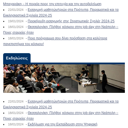
Μπαχαράκη – Η πορεία προς την επιτυχία και την αυτοβελτίωση
-
Εισαγωγή μαθητών/τριών στα Πρότυπα, Πειραματικά και τα
22/01/2024
Εκκλησιαστικά Σχολεία 2024-25
-
Προκήρυξη εισαγωγής στις Στρατιωτικές Σχολές 2024-25
19/01/2024
-
Θεσσαλονίκη: Πλήθος κόσμου στην job day στη Νεάπολη –
18/01/2024
Ποιες εταιρείες ήταν
-
Ποιο πρόγραμμα σου δίνει πρόσβαση στα καλύτερα
18/01/2024
πανεπιστήμια του κόσμου!
Εκδηλώσεις
-
Εισαγωγή μαθητών/τριών στα Πρότυπα, Πειραματικά και τα
22/01/2024
Εκκλησιαστικά Σχολεία 2024-25
-
Θεσσαλονίκη: Πλήθος κόσμου στην job day στη Νεάπολη –
18/01/2024
Ποιες εταιρείες ήταν
-
Εκδήλωση για την Εκπαίδευση στην Ψηφιακή
18/01/2024