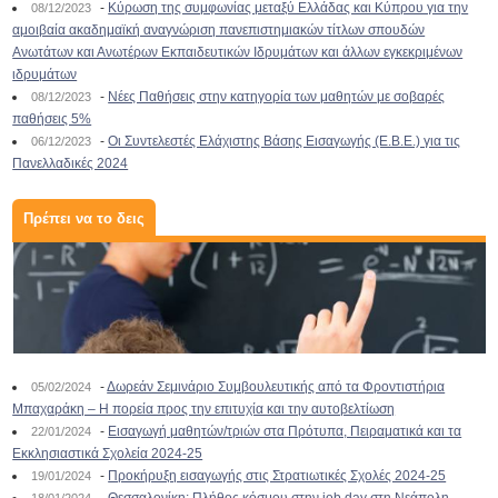
-
Κύρωση της συμφωνίας μεταξύ Ελλάδας και Κύπρου για την
08/12/2023
αμοιβαία ακαδημαϊκή αναγνώριση πανεπιστημιακών τίτλων σπουδών
Ανωτάτων και Ανωτέρων Εκπαιδευτικών Ιδρυμάτων και άλλων εγκεκριμένων
ιδρυμάτων
-
Νέες Παθήσεις στην κατηγορία των μαθητών με σοβαρές
08/12/2023
παθήσεις 5%
-
Οι Συντελεστές Ελάχιστης Βάσης Εισαγωγής (Ε.Β.Ε.) για τις
06/12/2023
Πανελλαδικές 2024
Πρέπει να το δεις
-
Δωρεάν Σεμινάριο Συμβουλευτικής από τα Φροντιστήρια
05/02/2024
Μπαχαράκη – Η πορεία προς την επιτυχία και την αυτοβελτίωση
-
Εισαγωγή μαθητών/τριών στα Πρότυπα, Πειραματικά και τα
22/01/2024
Εκκλησιαστικά Σχολεία 2024-25
-
Προκήρυξη εισαγωγής στις Στρατιωτικές Σχολές 2024-25
19/01/2024