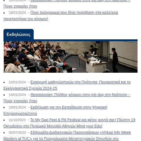
-
Θεσσαλονίκη: Πλήθος κόσμου στην job day στη Νεάπολη –
18/01/2024
Ποιες εταιρείες ήταν
-
Ποιο πρόγραμμα σου δίνει πρόσβαση στα καλύτερα
18/01/2024
πανεπιστήμια του κόσμου!
Εκδηλώσεις
-
Εισαγωγή μαθητών/τριών στα Πρότυπα, Πειραματικά και τα
22/01/2024
Εκκλησιαστικά Σχολεία 2024-25
-
Θεσσαλονίκη: Πλήθος κόσμου στην job day στη Νεάπολη –
18/01/2024
Ποιες εταιρείες ήταν
-
Εκδήλωση για την Εκπαίδευση στην Ψηφιακή
18/01/2024
Επιχειρηματικότητα
-
To My Gap Feel & Fill Festival και φέτος κοντά σας! Πέμπτη 19
11/10/2023
Οκτωβρίου στο Πολεμικό Μουσείο Αθηνών Mind your Edu!
-
Εβδομάδα Διαδικτυακών Παρουσιάσεων «Virtual Info Week
05/07/2023
Masters at TUC» για τα Προγράμματα Μεταπτυχιακών Σπουδών στο