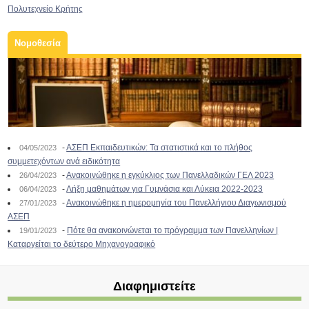
Πολυτεχνείο Κρήτης
Νομοθεσία
-
ΑΣΕΠ Εκπαιδευτικών: Τα στατιστικά και το πλήθος
04/05/2023
συμμετεχόντων ανά ειδικότητα
-
Ανακοινώθηκε η εγκύκλιος των Πανελλαδικών ΓΕΛ 2023
26/04/2023
-
Λήξη μαθημάτων για Γυμνάσια και Λύκεια 2022-2023
06/04/2023
-
Ανακοινώθηκε η ημερομηνία του Πανελλήνιου Διαγωνισμού
27/01/2023
ΑΣΕΠ
-
Πότε θα ανακοινώνεται το πρόγραμμα των Πανελληνίων |
19/01/2023
Καταργείται το δεύτερο Μηχανογραφικό
Διαφημιστείτε