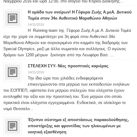
Νοεμβρίου 2016 και ώρα 12:00, στο ισόγειο του Κτιρίου Διοίκησης...
Η ομάδα των ονείρων! Η Γέφυρα Ζωής Α.μεΑ. Δυτικού
Τομέα στον 34ο Αυθεντικό Μαραθώνιο Αθηνών
14/11/2016
Η Running team της Γέφυρα Ζωής Α.με.Α. Δυτικού Τομέα
είχε την χαρά να συμμετάσχει για 3η φορά στον Αυθεντικό 34ο
Μαραθώνιο Αθηνών και συγκεκριμένα στο κομμάτι της διαδρομής των
Special Olympics, μαζί με άλλα σωματεία και συλλόγους. Ο αγώνας
δρόμου των 1200 μέτρων ξεκίνησε από την Λεωφόρο Βασ. ...
ΣΤΕΛΕΧΗ ΣΥΥ- Νέες προοπτικές καριέρας
14/11/2016
Την ίδια ώρα που χιλιάδες ενδιαφερόμενοι
επικεντρώνονται στα μητρώα των εκπαιδευτών ενηλίκων
του ΕΟΠΠΕΠ, υφίσταται ένα μητρώο στελεχών που ελάχιστοι έχουν
αντιληφθεί την αξία και την προοπτική του. Ένα μητρώο στο οποίο
πρακτικά είναι ελάχιστοι εγγεγραμμένοι. Ενδεικτικά, σε ολόκληρο το
νομό Θεσσαλο...
Έξυπνο σύστημα εξ αποστάσεως παρακολούθησης,
υποστήριξης και φροντίδας των ηλικιωμένων με
νοητική εξασθένηση