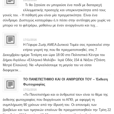
Τι θα ζητούσε αν μπορούσε ένα παιδί με διαταραχή
ελλειμματικής προσοχής και υπερκινητικότητα από τους
γονείς του. - Η πάθησή μου είναι μία πραγματικότητα. Είναι ένα
σύνδρομο. Δυστυχώς καταγράφω ό,τι πέσει στην αντίληψη μου χωρίς να
μπορώ να το φιλτράρω, μαθαίνω με έναν ανοργάνωτο και τυχ...
17/11/2016
Η Γέφυρα Ζωής ΑΜΕΑ Δυτικού Τομέα σας προσκαλεί στην
ετήσια γιορτή της που θα πραγματοποιηθεί, στις 7
Δεκεμβρίου ημέρα Τετάρτη και ώρα 18:00 στο Πολιτιστικό Κέντρο του
Δήμου Αιγάλεω «Ελληνικό Μολύβι» Ιερά Οδός 154 & Νάξου (*Στάση
Μετρό Ελαιώνα). Να «Αγκαλιάσουμε τη μαγεία του να είσαι
διαφορετικ...
ΤΟ ΠΑΝΕΠΙΣΤΗΜΙΟ ΚΑΙ ΟΙ ΑΝΘΡΩΠΟΙ ΤΟΥ – Έκθεση
Φωτογραφίας
17/11/2016
«Το Πανεπιστήμιο και οι άνθρωποί του» είναι το θέμα της
έκθεσης φωτογραφίας που διοργάνωσε το ΑΠΘ, με αφορμή τη
συμπλήρωση 90 χρόνων από την ίδρυσή του. Οι απονομές των
βραβείων και των τιμητικών επαίνων θα πραγματοποιηθούν την Τρίτη 22