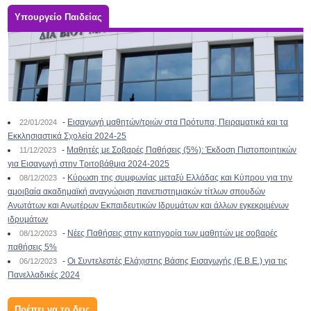
Υπουργείο Παιδείας
-
Εισαγωγή μαθητών/τριών στα Πρότυπα, Πειραματικά και τα
22/01/2024
Εκκλησιαστικά Σχολεία 2024-25
-
Μαθητές με Σοβαρές Παθήσεις (5%): Έκδοση Πιστοποιητικών
11/12/2023
για Εισαγωγή στην Τριτοβάθμια 2024-2025
-
Κύρωση της συμφωνίας μεταξύ Ελλάδας και Κύπρου για την
08/12/2023
αμοιβαία ακαδημαϊκή αναγνώριση πανεπιστημιακών τίτλων σπουδών
Ανωτάτων και Ανωτέρων Εκπαιδευτικών Ιδρυμάτων και άλλων εγκεκριμένων
ιδρυμάτων
-
Νέες Παθήσεις στην κατηγορία των μαθητών με σοβαρές
08/12/2023
παθήσεις 5%
-
Οι Συντελεστές Ελάχιστης Βάσης Εισαγωγής (Ε.Β.Ε.) για τις
06/12/2023
Πανελλαδικές 2024
Πρέπει να το δεις