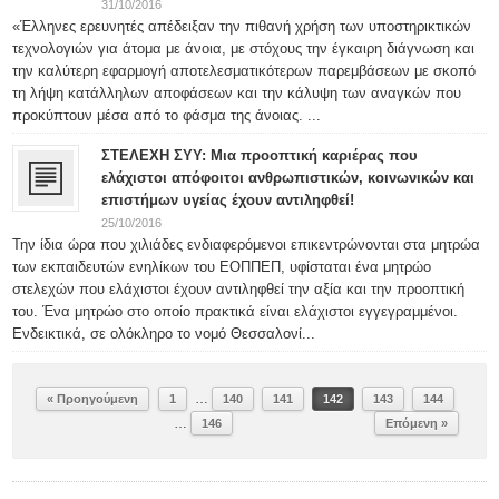
31/10/2016
«Έλληνες ερευνητές απέδειξαν την πιθανή χρήση των υποστηρικτικών
τεχνολογιών για άτομα με άνοια, με στόχους την έγκαιρη διάγνωση και
την καλύτερη εφαρμογή αποτελεσματικότερων παρεμβάσεων με σκοπό
τη λήψη κατάλληλων αποφάσεων και την κάλυψη των αναγκών που
προκύπτουν μέσα από το φάσμα της άνοιας. ...
ΣΤΕΛΕΧΗ ΣΥΥ: Μια προοπτική καριέρας που
ελάχιστοι απόφοιτοι ανθρωπιστικών, κοινωνικών και
επιστήμων υγείας έχουν αντιληφθεί!
25/10/2016
Την ίδια ώρα που χιλιάδες ενδιαφερόμενοι επικεντρώνονται στα μητρώα
των εκπαιδευτών ενηλίκων του ΕΟΠΠΕΠ, υφίσταται ένα μητρώο
στελεχών που ελάχιστοι έχουν αντιληφθεί την αξία και την προοπτική
του. Ένα μητρώο στο οποίο πρακτικά είναι ελάχιστοι εγγεγραμμένοι.
Ενδεικτικά, σε ολόκληρο το νομό Θεσσαλονί...
…
« Προηγούμενη
1
140
141
142
143
144
…
146
Επόμενη »