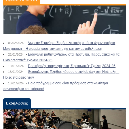
-
Δωρεάν Σεμινάριο Συμβουλευτικής από τα Φροντιστήρια
05/02/2024
Μπαχαράκη – Η πορεία προς την επιτυχία και την αυτοβελτίωση
-
Εισαγωγή μαθητών/τριών στα Πρότυπα, Πειραματικά και τα
22/01/2024
Εκκλησιαστικά Σχολεία 2024-25
-
Προκήρυξη εισαγωγής στις Στρατιωτικές Σχολές 2024-25
19/01/2024
-
Θεσσαλονίκη: Πλήθος κόσμου στην job day στη Νεάπολη –
18/01/2024
Ποιες εταιρείες ήταν
-
Ποιο πρόγραμμα σου δίνει πρόσβαση στα καλύτερα
18/01/2024
πανεπιστήμια του κόσμου!
Εκδηλώσεις