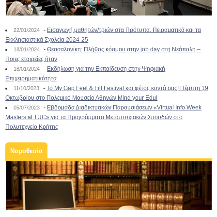
-
Εισαγωγή μαθητών/τριών στα Πρότυπα, Πειραματικά και τα
22/01/2024
Εκκλησιαστικά Σχολεία 2024-25
-
Θεσσαλονίκη: Πλήθος κόσμου στην job day στη Νεάπολη –
18/01/2024
Ποιες εταιρείες ήταν
-
Εκδήλωση για την Εκπαίδευση στην Ψηφιακή
18/01/2024
Επιχειρηματικότητα
-
To My Gap Feel & Fill Festival και φέτος κοντά σας! Πέμπτη 19
11/10/2023
Οκτωβρίου στο Πολεμικό Μουσείο Αθηνών Mind your Edu!
-
Εβδομάδα Διαδικτυακών Παρουσιάσεων «Virtual Info Week
05/07/2023
Masters at TUC» για τα Προγράμματα Μεταπτυχιακών Σπουδών στο
Πολυτεχνείο Κρήτης
Νομοθεσία