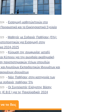
-
Εισαγωγή μαθητών/τριών στα
2024
Πειραματικά και τα Εκκλησιαστικά Σχολεία
-
Μαθητές με Σοβαρές Παθήσεις (5%):
2023
στοποιητικών για Εισαγωγή στην
μια 2024-2025
-
Κύρωση της συμφωνίας μεταξύ
2023
αι Κύπρου για την αμοιβαία ακαδημαϊκή
ση πανεπιστημιακών τίτλων σπουδών
και Ανωτέρων Εκπαιδευτικών Ιδρυμάτων και
κεκριμένων ιδρυμάτων
-
Νέες Παθήσεις στην κατηγορία των
2023
με σοβαρές παθήσεις 5%
-
Οι Συντελεστές Ελάχιστης Βάσης
2023
 (Ε.Β.Ε.) για τις Πανελλαδικές 2024
 να το δεις