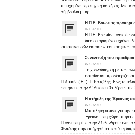
πετυχημένη στρατηγική καριέρας. Μια στρ
σύμβουλοι μπορ...
Η Π.Ε. Βοιωτίας προκηρύσ
07/02/2017
Η Π.Ε. Βοιωτίας ανακοίνωσ
δικαίου ορισμένου χρόνου δ
κατεπειγουσών εκτάκτων και εποχικών 
Συνέντευξη του προεδρου 
07/02/2017
Το χρονοδιάγραμμα των αλλ
εκπαίδευση προσδιορίζει κα
Πολιτικής (ΙΕΠ), Γ. Κουζέλης: Εως το τέλ
φοιτήσουν στην Α΄ Λυκείου θα ξέρουν τι σ
Η στήριξη της Έρευνας σε
07/02/2017
Μια πλήρη εικόνα για την π
Έρευνας στη χώρα, παρουσ
Πανεπιστημίων στην Αλεξανδρούπολη, ο 
Φωτάκης στην εισήγησή του κατά τη διάρκε