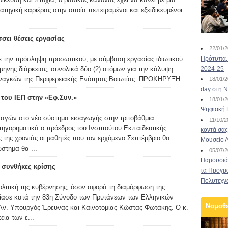
ατηγική καριέρας στην οποία πεπειραμένοι και εξειδικευμένοι
σει θέσεις εργασίας
22/01/
ε την πρόσληψη προσωπικού, με σύμβαση εργασίας ιδιωτικού
Πρότυπα, 
ίμηνης διάρκειας, συνολικά δύο (2) ατόμων για την κάλυψη
2024-25
αναγκών της Περιφερειακής Ενότητας Βοιωτίας. ΠΡΟΚΗΡΥΞΗ
18/01/
day στη Ν
του ΙΕΠ στην «Εφ.Συν.»
18/01/
Ψηφιακή 
αγών στο νέο σύστημα εισαγωγής στην τριτοβάθμια
11/10/
τηγορηματικά ο πρόεδρος του Ινστιτούτου Εκπαιδευτικής
κοντά σας
ος της χρονιάς οι μαθητές που τον ερχόμενο Σεπτέμβριο θα
Μουσείο 
ύστημα θα ...
05/07/
Παρουσιάσ
 συνθήκες κρίσης
τα Προγρ
Πολυτεχν
ολιτική της κυβέρνησης, όσον αφορά τη διαμόρφωση της
ίασε κατά την 83η Σύνοδο των Πρυτάνεων των Ελληνικών
Νομοθ
Αν. Υπουργός Έρευνας και Καινοτομίας Κώστας Φωτάκης. Ο κ.
ια των ε...