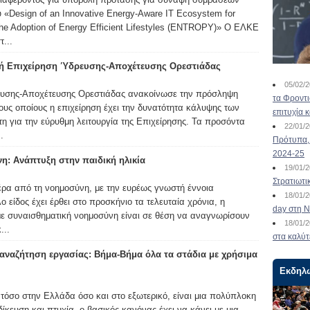
υ «Design of an Innovative Energy-Aware IT Ecosystem for
the Adoption of Energy Efficient Lifestyles (ENTROPY)» Ο ΕΛΚΕ
...
κή Επιχείρηση Ύδρευσης-Αποχέτευσης Ορεστιάδας
05/02/
ευσης-Αποχέτευσης Ορεστιάδας ανακοίνωσε την πρόσληψη
τα Φροντ
τους οποίους η επιχείρηση έχει την δυνατότητα κάλυψης των
επιτυχία 
τη για την εύρυθμη λειτουργία της Επιχείρησης. Τα προσόντα
22/01/
.
Πρότυπα, 
2024-25
η: Ανάπτυξη στην παιδική ηλικία
19/01/
Στρατιωτι
έρα από τη νοημοσύνη, με την ευρέως γνωστή έννοια
18/01/
ο είδος έχει έρθει στο προσκήνιο τα τελευταία χρόνια, η
day στη Ν
ε συναισθηματική νοημοσύνη είναι σε θέση να αναγνωρίσουν
18/01/
...
στα καλύτ
ν αναζήτηση εργασίας: Βήμα-Βήμα όλα τα στάδια με χρήσιμα
Εκδηλ
τόσο στην Ελλάδα όσο και στο εξωτερικό, είναι μια πολύπλοκη
ίκευση και πτυχία, ο βασικός κανόνας έχει να κάνει με μια