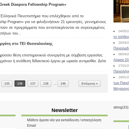
Greek Diaspora Fellowship Program»
2 Ελληνικά Πανεπιστήμια που επιλέχθηκαν από το
ship Program» για να φιλοξενήσουν 21 ερευνητές, γεννημένους
τούν σε προγράμματα που ανταποκρίνονται σε συγκεκριμένες
04/05/
τήτων του...
το πλήθος
26/04/
ργάτη στο ΤΕΙ Θεσσαλονίκης
Πανελλαδ
06/04/
ρύσσει θέση επιστημονικού συνεργάτη με σύμβαση εργασίας
Λύκεια 2
 χρόνου ή ανάθεση διδακτικού έργου με ωριαία αντιμισθία. Δείτε
27/01/
Πανελλήν
19/01/
των Πανελ
…
135
136
137
138
146
Επόμενη »
Μηχανογρ
string(33
Newsletter
Μάθετε άμεσα νέα για εκπαίδευση / απασχόληση
Email