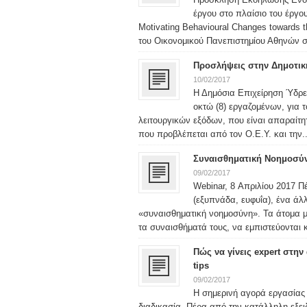
έργου στο πλαίσιο του έργο
Motivating Behavioural Changes towards 
του Οικονομικού Πανεπιστημίου Αθηνών στ
Προσλήψεις στην Δημοτι
10/02/2017
Η Δημόσια Επιχείρηση Ύδρ
οκτώ (8) εργαζομένων, για 
λειτουργικών εξόδων, που είναι απαραίτη
που προβλέπεται από τον Ο.Ε.Υ. και την..
Συναισθηματική Νοημοσύν
09/02/2017
Webinar, 8 Απριλίου 2017 Π
(εξυπνάδα, ευφυΐα), ένα άλλ
«συναισθηματική νοημοσύνη». Τα άτομα μ
τα συναισθήματά τους, να εμπιστεύονται κ
Πώς να γίνεις expert στη
tips
09/02/2017
Η σημερινή αγορά εργασίας 
διαδικασία. Πέρα από την κατάλληλη εξειδ