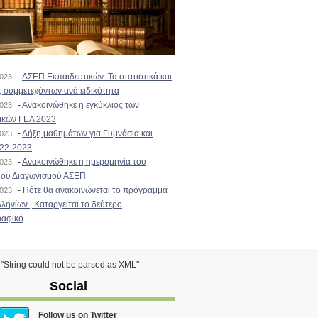
-
ΑΣΕΠ Εκπαιδευτικών: Τα στατιστικά και
2023
 συμμετεχόντων ανά ειδικότητα
-
Ανακοινώθηκε η εγκύκλιος των
2023
ικών ΓΕΛ 2023
-
Λήξη μαθημάτων για Γυμνάσια και
2023
022-2023
-
Ανακοινώθηκε η ημερομηνία του
2023
ιου Διαγωνισμού ΑΣΕΠ
-
Πότε θα ανακοινώνεται το πρόγραμμα
2023
ληνίων | Καταργείται το δεύτερο
αφικό
) "String could not be parsed as XML"
Social
Follow us on Twitter