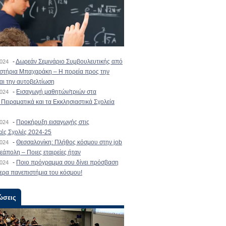
-
Δωρεάν Σεμινάριο Συμβουλευτικής από
2024
ιστήρια Μπαχαράκη – Η πορεία προς την
και την αυτοβελτίωση
-
Εισαγωγή μαθητών/τριών στα
2024
Πειραματικά και τα Εκκλησιαστικά Σχολεία
-
Προκήρυξη εισαγωγής στις
2024
κές Σχολές 2024-25
-
Θεσσαλονίκη: Πλήθος κόσμου στην job
2024
εάπολη – Ποιες εταιρείες ήταν
-
Ποιο πρόγραμμα σου δίνει πρόσβαση
2024
ερα πανεπιστήμια του κόσμου!
ώσεις