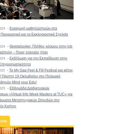
-
Εισαγωγή μαθητών/τριών στα
2024
Πειραματικά και τα Εκκλησιαστικά Σχολεία
-
Θεσσαλονίκη: Πλήθος κόσμου στην job
2024
εάπολη – Ποιες εταιρείες ήταν
-
Εκδήλωση για την Εκπαίδευση στην
2024
Επιχειρηματικότητα
-
To My Gap Feel & Fill Festival και φέτος
2023
! Πέμπτη 19 Οκτωβρίου στο Πολεμικό
Αθηνών Mind your Edu!
-
Εβδομάδα Διαδικτυακών
2023
εων «Virtual Info Week Masters at TUC» για
άμματα Μεταπτυχιακών Σπουδών στο
είο Κρήτης
εσία