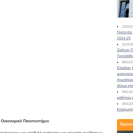
Eντός τριετίας το τέλος
των πανελλαδικών
22/01/
Πρότυπα, 
10/02/2017
2024-25
Το Τέλος των πανελλαδικών εξετάσεων και την
11/12/
εφαρμογή νέου συστήματος εισαγωγής στα
Έκδοση Πι
πανεπιστήμια με κριτήριο το απολυτήριο
Τριτοβάθ
λυκείου εντός της επόμενης τριετίας
08/12/
προανήγγειλε ο υπουργός Παιδείας Κώστας
Ελλάδας κ
Γαβρόγλου από το βήμα της Βουλής. Οι
αναγνώρι
εξετάσεις είναι αδιάβλητες αλλά δεν έχουν
Ανωτάτων 
παιδαγωγικό χαρακτήρα. "Τα παι...
άλλων εγ
Διαβάστε περισσότερα
08/12/
μαθητών 
06/12/
Εισαγωγής
Οικονομικό Πανεπιστήμιο
Πρέπει
αφέροντος για υποβολή πρότασης για σύναψη συμβάσεων