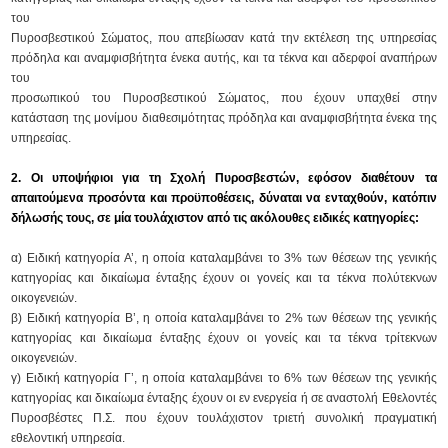
του
Πυροσβεστικού Σώματος, που απεβίωσαν κατά την εκτέλεση της υπηρεσίας
πρόδηλα και αναμφισβήτητα ένεκα αυτής, και τα τέκνα και αδερφοί αναπήρων
του
προσωπικού του Πυροσβεστικού Σώματος, που έχουν υπαχθεί στην
κατάσταση της μονίμου διαθεσιμότητας πρόδηλα και αναμφισβήτητα ένεκα της
υπηρεσίας.
2. Οι υποψήφιοι για τη Σχολή Πυροσβεστών, εφόσον διαθέτουν τα
απαιτούμενα προσόντα και προϋποθέσεις, δύναται να ενταχθούν, κατόπιν
δήλωσής τους, σε μία τουλάχιστον από τις ακόλουθες ειδικές κατηγορίες:
α) Ειδική κατηγορία Α’, η οποία καταλαμβάνει το 3% των θέσεων της γενικής
κατηγορίας και δικαίωμα ένταξης έχουν οι γονείς και τα τέκνα πολύτεκνων
οικογενειών.
β) Ειδική κατηγορία Β’, η οποία καταλαμβάνει το 2% των θέσεων της γενικής
κατηγορίας και δικαίωμα ένταξης έχουν οι γονείς και τα τέκνα τρίτεκνων
οικογενειών.
γ) Ειδική κατηγορία Γ’, η οποία καταλαμβάνει το 6% των θέσεων της γενικής
κατηγορίας και δικαίωμα ένταξης έχουν οι εν ενεργεία ή σε αναστολή Εθελοντές
Πυροσβέστες Π.Σ. που έχουν τουλάχιστον τριετή συνολική πραγματική
εθελοντική υπηρεσία.