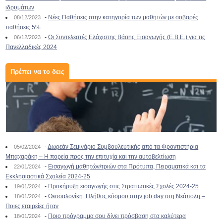
ιδρυμάτων
-
Νέες Παθήσεις στην κατηγορία των μαθητών με σοβαρές
08/12/2023
παθήσεις 5%
-
Οι Συντελεστές Ελάχιστης Βάσης Εισαγωγής (Ε.Β.Ε.) για τις
06/12/2023
Πανελλαδικές 2024
Πρέπει να το δεις
-
Δωρεάν Σεμινάριο Συμβουλευτικής από τα Φροντιστήρια
05/02/2024
Μπαχαράκη – Η πορεία προς την επιτυχία και την αυτοβελτίωση
-
Εισαγωγή μαθητών/τριών στα Πρότυπα, Πειραματικά και τα
22/01/2024
Εκκλησιαστικά Σχολεία 2024-25
-
Προκήρυξη εισαγωγής στις Στρατιωτικές Σχολές 2024-25
19/01/2024
-
Θεσσαλονίκη: Πλήθος κόσμου στην job day στη Νεάπολη –
18/01/2024
Ποιες εταιρείες ήταν
-
Ποιο πρόγραμμα σου δίνει πρόσβαση στα καλύτερα
18/01/2024