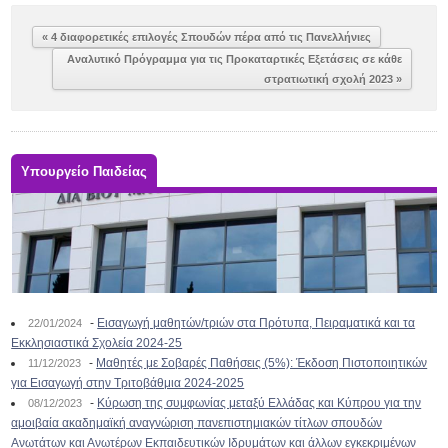
« 4 διαφορετικές επιλογές Σπουδών πέρα από τις Πανελλήνιες
Αναλυτικό Πρόγραμμα για τις Προκαταρτικές Εξετάσεις σε κάθε
στρατιωτική σχολή 2023 »
Υπουργείο Παιδείας
-
Εισαγωγή μαθητών/τριών στα Πρότυπα, Πειραματικά και τα
22/01/2024
Εκκλησιαστικά Σχολεία 2024-25
-
Μαθητές με Σοβαρές Παθήσεις (5%): Έκδοση Πιστοποιητικών
11/12/2023
για Εισαγωγή στην Τριτοβάθμια 2024-2025
-
Κύρωση της συμφωνίας μεταξύ Ελλάδας και Κύπρου για την
08/12/2023
αμοιβαία ακαδημαϊκή αναγνώριση πανεπιστημιακών τίτλων σπουδών
Ανωτάτων και Ανωτέρων Εκπαιδευτικών Ιδρυμάτων και άλλων εγκεκριμένων