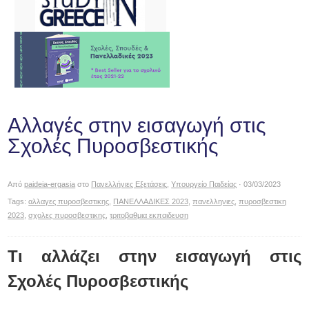
Αλλαγές στην εισαγωγή στις
Σχολές Πυροσβεστικής
Από
paideia-ergasia
στο
Πανελλήνιες Εξετάσεις
,
Υπουργείο Παιδείας
· 03/03/2023
Tags:
αλλαγες πυροσβεστικης
,
ΠΑΝΕΛΛΑΔΙΚΕΣ 2023
,
πανελληνιες
,
πυροσβεστικη
2023
,
σχολες πυροσβεστικης
,
τριτοβαθμια εκπαιδευση
Τι αλλάζει στην εισαγωγή στις
Σχολές Πυροσβεστικής