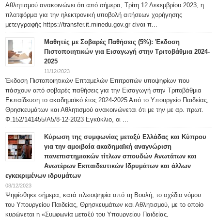
Αθλητισμού ανακοινώνει ότι από σήμερα, Τρίτη 12 Δεκεμβρίου 2023, η
πλατφόρμα για την ηλεκτρονική υποβολή αιτήσεων χορήγησης
μετεγγραφής https://transfer.it.minedu.gov.gr είναι π...
Μαθητές με Σοβαρές Παθήσεις (5%): Έκδοση
Πιστοποιητικών για Εισαγωγή στην Τριτοβάθμια 2024-
2025
11/12/2023
Έκδοση Πιστοποιητικών Επταμελών Επιτροπών υποψηφίων που
πάσχουν από σοβαρές παθήσεις για την Εισαγωγή στην Τριτοβάθμια
Εκπαίδευση το ακαδημαϊκό έτος 2024-2025 Από το Υπουργείο Παιδείας,
Θρησκευμάτων και Αθλητισμού ανακοινώνεται ότι με την με αρ. πρωτ.
Φ.152/141455/Α5/8-12-2023 Εγκύκλιο, οι ...
Κύρωση της συμφωνίας μεταξύ Ελλάδας και Κύπρου
για την αμοιβαία ακαδημαϊκή αναγνώριση
πανεπιστημιακών τίτλων σπουδών Ανωτάτων και
Ανωτέρων Εκπαιδευτικών Ιδρυμάτων και άλλων
εγκεκριμένων ιδρυμάτων
08/12/2023
Ψηφίσθηκε σήμερα, κατά πλειοψηφία από τη Βουλή, το σχέδιο νόμου
του Υπουργείου Παιδείας, Θρησκευμάτων και Αθλητισμού, με το οποίο
κυρώνεται η «Συμφωνία μεταξύ του Υπουργείου Παιδείας,