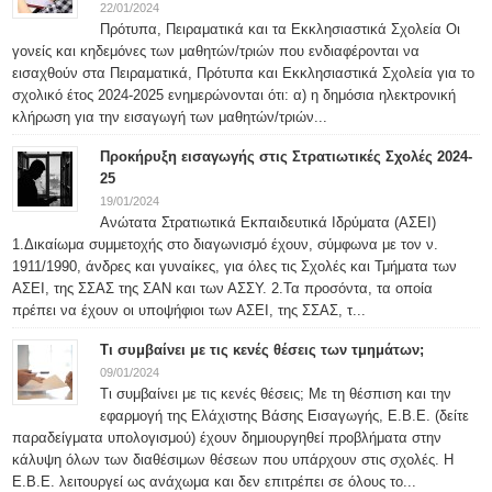
22/01/2024
Πρότυπα, Πειραματικά και τα Εκκλησιαστικά Σχολεία Οι
γονείς και κηδεμόνες των μαθητών/τριών που ενδιαφέρονται να
εισαχθούν στα Πειραματικά, Πρότυπα και Εκκλησιαστικά Σχολεία για το
σχολικό έτος 2024-2025 ενημερώνονται ότι: α) η δημόσια ηλεκτρονική
κλήρωση για την εισαγωγή των μαθητών/τριών...
Προκήρυξη εισαγωγής στις Στρατιωτικές Σχολές 2024-
25
19/01/2024
Ανώτατα Στρατιωτικά Εκπαιδευτικά Ιδρύματα (ΑΣΕΙ)
1.Δικαίωμα συμμετοχής στο διαγωνισμό έχουν, σύμφωνα με τον ν.
1911/1990, άνδρες και γυναίκες, για όλες τις Σχολές και Τμήματα των
ΑΣΕΙ, της ΣΣΑΣ της ΣΑΝ και των ΑΣΣΥ. 2.Τα προσόντα, τα οποία
πρέπει να έχουν οι υποψήφιοι των ΑΣΕΙ, της ΣΣΑΣ, τ...
Τι συμβαίνει με τις κενές θέσεις των τμημάτων;
09/01/2024
Τι συμβαίνει με τις κενές θέσεις; Με τη θέσπιση και την
εφαρμογή της Ελάχιστης Βάσης Εισαγωγής, Ε.Β.Ε. (δείτε
παραδείγματα υπολογισμού) έχουν δημιουργηθεί προβλήματα στην
κάλυψη όλων των διαθέσιμων θέσεων που υπάρχουν στις σχολές. Η
Ε.Β.Ε. λειτουργεί ως ανάχωμα και δεν επιτρέπει σε όλους το...