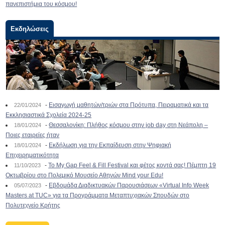
πανεπιστήμια του κόσμου!
Εκδηλώσεις
-
Εισαγωγή μαθητών/τριών στα Πρότυπα, Πειραματικά και τα
22/01/2024
Εκκλησιαστικά Σχολεία 2024-25
-
Θεσσαλονίκη: Πλήθος κόσμου στην job day στη Νεάπολη –
18/01/2024
Ποιες εταιρείες ήταν
-
Εκδήλωση για την Εκπαίδευση στην Ψηφιακή
18/01/2024
Επιχειρηματικότητα
-
To My Gap Feel & Fill Festival και φέτος κοντά σας! Πέμπτη 19
11/10/2023
Οκτωβρίου στο Πολεμικό Μουσείο Αθηνών Mind your Edu!
-
Εβδομάδα Διαδικτυακών Παρουσιάσεων «Virtual Info Week
05/07/2023
Masters at TUC» για τα Προγράμματα Μεταπτυχιακών Σπουδών στο
Πολυτεχνείο Κρήτης