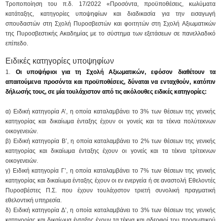
Τροποποίηση του π.δ. 17/2022 «Προσόντα, προϋποθέσεις, κωλύματα
κατάταξης, κατηγορίες υποψηφίων και διαδικασία για την εισαγωγή
σπουδαστών στη Σχολή Πυροσβεστών και φοιτητών στη Σχολή Αξιωματικών
της Πυροσβεστικής Ακαδημίας με το σύστημα των εξετάσεων σε πανελλαδικό
επίπεδο.
Ειδικές κατηγορίες υποψηφίων
Οι υποψήφιοι για τη Σχολή Αξιωματικών, εφόσον διαθέτουν τα
απαιτούμενα προσόντα και προϋποθέσεις, δύναται να ενταχθούν, κατόπιν
δήλωσής τους, σε μία τουλάχιστον από τις ακόλουθες ειδικές κατηγορίες:
α) Ειδική κατηγορία Α’, η οποία καταλαμβάνει το 3% των θέσεων της γενικής
κατηγορίας και δικαίωμα ένταξης έχουν οι γονείς και τα τέκνα πολύτεκνων
οικογενειών.
β) Ειδική κατηγορία Β’, η οποία καταλαμβάνει το 2% των θέσεων της γενικής
κατηγορίας και δικαίωμα ένταξης έχουν οι γονείς και τα τέκνα τρίτεκνων
οικογενειών.
γ) Ειδική κατηγορία Γ’, η οποία καταλαμβάνει το 7% των θέσεων της γενικής
κατηγορίας και δικαίωμα ένταξης έχουν οι εν ενεργεία ή σε αναστολή Εθελοντές
Πυροσβέστες Π.Σ. που έχουν τουλάχιστον τριετή συνολική πραγματική
εθελοντική υπηρεσία.
δ) Ειδική κατηγορία Δ’, η οποία καταλαμβάνει το 3% των θέσεων της γενικής
κατηγορίας και δικαίωμα ένταξης έχουν τα τέκνα και αδερφοί του προσωπικού