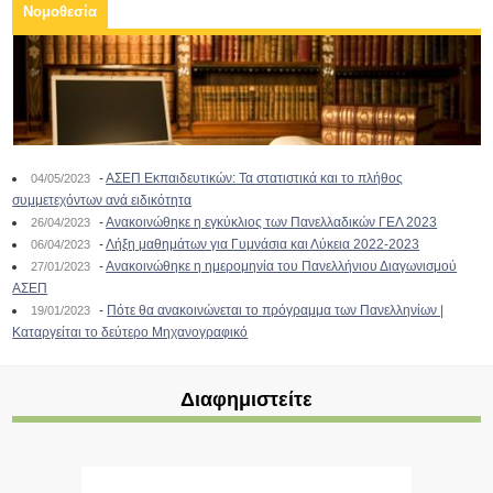
Νομοθεσία
-
ΑΣΕΠ Εκπαιδευτικών: Τα στατιστικά και το πλήθος
04/05/2023
συμμετεχόντων ανά ειδικότητα
-
Ανακοινώθηκε η εγκύκλιος των Πανελλαδικών ΓΕΛ 2023
26/04/2023
-
Λήξη μαθημάτων για Γυμνάσια και Λύκεια 2022-2023
06/04/2023
-
Ανακοινώθηκε η ημερομηνία του Πανελλήνιου Διαγωνισμού
27/01/2023
ΑΣΕΠ
-
Πότε θα ανακοινώνεται το πρόγραμμα των Πανελληνίων |
19/01/2023
Καταργείται το δεύτερο Μηχανογραφικό
Διαφημιστείτε