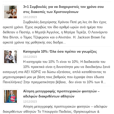
3+1 Συμβουλές για να διαχειριστείς τον χρόνο σου
στις διακοπές των Χριστουγέννων
18/12/2023
Συμβουλές Διαχείρισης Χρόνου Ποτέ μη λες ότι δεν έχεις
αρκετό χρόνο. Έχεις ακριβώς τον ίδιο αριθμό ωρών ανά ημέρα που
διέθεταν ο Παστέρ, ο Μιχαήλ Άγγελος, η Μητέρα Τερέζα, Ο Λεονάρντο
Ντα Βίντσι, ο Τόμας Τζέφερσον και ο Αϊνστάιν. H. Jackson Brown Για
αρκετά χρόνια της μαθητικής σας διαδρο...
Κατηγορία 10%: Όλα όσα πρέπει να γνωρίζεις
15/12/2023
Η κατηγορία του 10% Τι είναι το 10%; Η διαδικασία του
10% πρακτικά είναι η δυνατότητα μου να διεκδικήσω ξανά
εισαγωγή στα ΑΕΙ ΧΩΡΙΣ να δώσω εξετάσεις, απλά καταθέτοντας το
μηχανογραφικό μου με βάση τους βαθμούς που έγραψα όταν έδωσα
Πανελλήνιες! Στην πραγματικότητα βέβαια, δεν είναι το 10% των θ...
Αίτηση μετεγγραφής προπτυχιακών φοιτητών –
αδελφών διακριθέντων αθλητών
12/12/2023
Αίτηση μετεγγραφής προπτυχιακών φοιτητών – αδελφών
διακριθέντων αθλητών Το Υπουργείο Παιδείας, Θρησκευμάτων &