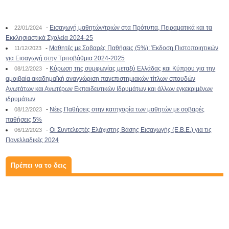
-
Εισαγωγή μαθητών/τριών στα Πρότυπα, Πειραματικά και τα
22/01/2024
Εκκλησιαστικά Σχολεία 2024-25
-
Μαθητές με Σοβαρές Παθήσεις (5%): Έκδοση Πιστοποιητικών
11/12/2023
για Εισαγωγή στην Τριτοβάθμια 2024-2025
-
Κύρωση της συμφωνίας μεταξύ Ελλάδας και Κύπρου για την
08/12/2023
αμοιβαία ακαδημαϊκή αναγνώριση πανεπιστημιακών τίτλων σπουδών
Ανωτάτων και Ανωτέρων Εκπαιδευτικών Ιδρυμάτων και άλλων εγκεκριμένων
ιδρυμάτων
-
Νέες Παθήσεις στην κατηγορία των μαθητών με σοβαρές
08/12/2023
παθήσεις 5%
-
Οι Συντελεστές Ελάχιστης Βάσης Εισαγωγής (Ε.Β.Ε.) για τις
06/12/2023
Πανελλαδικές 2024
Πρέπει να το δεις