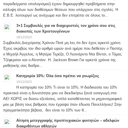
παραδείγματα υπολογισμού) έχουν δημιουργηθεί προβλήματα στην
κάλυψη όλων των διαθέσιμων θέσεων που υπάρχουν στις σχολές. Η
Ε.Β.Ε. λειτουργεί ως ανάχωμα και δεν επιτρέπει σε όλους το...
3+1 Συμβουλές για να διαχειριστείς τον χρόνο σου στις
διακοπές των Χριστουγέννων
18/12/2023
Συμβουλές Διαχείρισης Χρόνου Ποτέ μη λες ότι δεν έχεις αρκετό χρόνο.
Έχεις ακριβώς τον ίδιο αριθμό ωρών ανά ημέρα που διέθεταν ο Παστέρ,
ο Μιχαήλ Άγγελος, η Μητέρα Τερέζα, Ο Λεονάρντο Ντα Βίντσι, ο Τόμας
Τζέφερσον και ο Αϊνστάιν. H. Jackson Brown Για αρκετά χρόνια της
μαθητικής σας διαδρο...
Κατηγορία 10%: Όλα όσα πρέπει να γνωρίζεις
15/12/2023
Η κατηγορία του 10% Τι είναι το 10%; Η διαδικασία του 10%
πρακτικά είναι η δυνατότητα μου να διεκδικήσω ξανά εισαγωγή στα
ΑΕΙ ΧΩΡΙΣ να δώσω εξετάσεις, απλά καταθέτοντας το μηχανογραφικό
μου με βάση τους βαθμούς που έγραψα όταν έδωσα Πανελλήνιες! Στην
πραγματικότητα βέβαια, δεν είναι το 10% των θ...
Αίτηση μετεγγραφής προπτυχιακών φοιτητών – αδελφών
διακριθέντων αθλητών