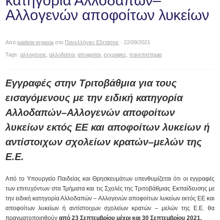
κατηγορία Αλλοδαπών–
Αλλογενών αποφοίτων λυκείων
Από
paideia-ergasia
στο
Πανελλήνιες Εξετάσεις
· 22/09/2021
Tags:
αλλογενεις
,
αλλοδαποι
,
αποφοιτοι
,
εγγραφες
,
πανεπιστημια
Εγγραφές στην Τριτοβάθμια για τους
εισαγόμενους με την ειδική κατηγορία
Αλλοδαπών–Αλλογενών αποφοίτων
λυκείων εκτός ΕΕ και αποφοίτων λυκείων ή
αντίστοιχων σχολείων κρατών–μελών της
Ε.Ε.
Από το Υπουργείο Παιδείας και Θρησκευμάτων υπενθυμίζεται ότι οι εγγραφές
των επιτυχόντων στα Τμήματα και τις Σχολές της Τριτοβάθμιας Εκπαίδευσης με
την ειδική κατηγορία Αλλοδαπών – Αλλογενών αποφοίτων λυκείων εκτός ΕΕ και
αποφοίτων λυκείων ή αντίστοιχων σχολείων κρατών – μελών της Ε.Ε. θα
πραγματοποιηθούν
από 23 Σεπτεμβρίου μέχρι και 30 Σεπτεμβρίου 2021.