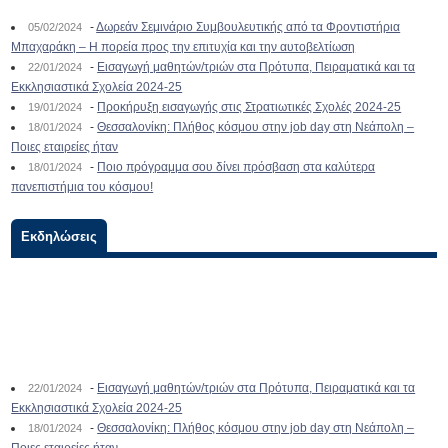
-
Δωρεάν Σεμινάριο Συμβουλευτικής από τα Φροντιστήρια
05/02/2024
Μπαχαράκη – Η πορεία προς την επιτυχία και την αυτοβελτίωση
-
Εισαγωγή μαθητών/τριών στα Πρότυπα, Πειραματικά και τα
22/01/2024
Εκκλησιαστικά Σχολεία 2024-25
-
Προκήρυξη εισαγωγής στις Στρατιωτικές Σχολές 2024-25
19/01/2024
-
Θεσσαλονίκη: Πλήθος κόσμου στην job day στη Νεάπολη –
18/01/2024
Ποιες εταιρείες ήταν
-
Ποιο πρόγραμμα σου δίνει πρόσβαση στα καλύτερα
18/01/2024
πανεπιστήμια του κόσμου!
Εκδηλώσεις
-
Εισαγωγή μαθητών/τριών στα Πρότυπα, Πειραματικά και τα
22/01/2024
Εκκλησιαστικά Σχολεία 2024-25
-
Θεσσαλονίκη: Πλήθος κόσμου στην job day στη Νεάπολη –
18/01/2024
Ποιες εταιρείες ήταν