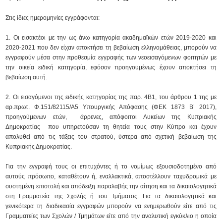
Στις ίδιες ημερομηνίες εγγράφονται:
1. Οι εισακτέοι με την ως άνω κατηγορία ακαδημαϊκών ετών 2019-2020 και
2020-2021 που δεν είχαν αποκτήσει τη βεβαίωση ελληνομάθειας, μπορούν να
εγγραφούν μέσα στην προθεσμία εγγραφής των νεοεισαγόμενων φοιτητών με
την οικεία ειδική κατηγορία, εφόσον προηγουμένως έχουν αποκτήσει τη
βεβαίωση αυτή.
2. Οι εισαγόμενοι της ειδικής κατηγορίας της παρ. 4Β1, του άρθρου 1 της με
αρ.πρωτ. Φ.151/82115/Α5 Υπουργικής Απόφασης (ΦΕΚ 1873 Β’ 2017),
προηγούμενων ετών, άρρενες, απόφοιτοι Λυκείων της Κυπριακής
Δημοκρατίας που υπηρετούσαν τη θητεία τους στην Κύπρο και έχουν
απολυθεί από τις τάξεις του στρατού, ύστερα από σχετική βεβαίωση της
Κυπριακής Δημοκρατίας.
Για την εγγραφή τους οι επιτυχόντες ή το νομίμως εξουσιοδοτημένο από
αυτούς πρόσωπο, καταθέτουν ή, εναλλακτικά, αποστέλλουν ταχυδρομικά με
συστημένη επιστολή και απόδειξη παραλαβής την αίτηση και τα δικαιολογητικά
στη Γραμματεία της Σχολής ή του Τμήματος. Για τα δικαιολογητικά και
γενικότερα τη διαδικασία εγγραφών μπορούν να ενημερωθούν είτε από τις
Γραμματείες των Σχολών / Τμημάτων είτε από την αναλυτική εγκύκλιο η οποία