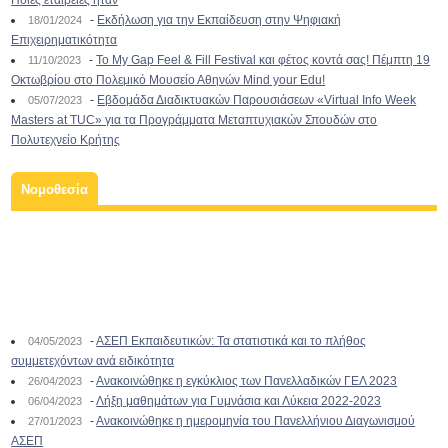
-
Εκδήλωση για την Εκπαίδευση στην Ψηφιακή
18/01/2024
Επιχειρηματικότητα
-
To My Gap Feel & Fill Festival και φέτος κοντά σας! Πέμπτη 19
11/10/2023
Οκτωβρίου στο Πολεμικό Μουσείο Αθηνών Mind your Edu!
-
Εβδομάδα Διαδικτυακών Παρουσιάσεων «Virtual Info Week
05/07/2023
Masters at TUC» για τα Προγράμματα Μεταπτυχιακών Σπουδών στο
Πολυτεχνείο Κρήτης
Νομοθεσία
-
ΑΣΕΠ Εκπαιδευτικών: Τα στατιστικά και το πλήθος
04/05/2023
συμμετεχόντων ανά ειδικότητα
-
Ανακοινώθηκε η εγκύκλιος των Πανελλαδικών ΓΕΛ 2023
26/04/2023
-
Λήξη μαθημάτων για Γυμνάσια και Λύκεια 2022-2023
06/04/2023
-
Ανακοινώθηκε η ημερομηνία του Πανελλήνιου Διαγωνισμού
27/01/2023
ΑΣΕΠ