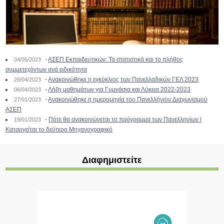
-
ΑΣΕΠ Εκπαιδευτικών: Τα στατιστικά και το πλήθος
04/05/2023
συμμετεχόντων ανά ειδικότητα
-
Ανακοινώθηκε η εγκύκλιος των Πανελλαδικών ΓΕΛ 2023
26/04/2023
-
Λήξη μαθημάτων για Γυμνάσια και Λύκεια 2022-2023
06/04/2023
-
Ανακοινώθηκε η ημερομηνία του Πανελλήνιου Διαγωνισμού
27/01/2023
ΑΣΕΠ
-
Πότε θα ανακοινώνεται το πρόγραμμα των Πανελληνίων |
19/01/2023
Καταργείται το δεύτερο Μηχανογραφικό
Διαφημιστείτε