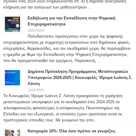
σχολικό έτος 2024-2025 ενημερώνονται ότι: α) η δημόσια ηλεκτρονική
κλήρωση για την εισαγωγή των μαθητών/τριών...
Εκδήλωση για την Εκπαίδευση στην Ψηφιακή
Επιχειρηματικότητα
18/01/2024
Πολυδιάστατες προσεγγίσεις στον χώρο της ψηφιακής
επιχειρηματικότητας με συμμετοχή εκπροσώπων από δημόσιους φορείς,
επιχειρήσεις, θερμοκοιτίδες, και τον ακαδημαϊκό χώρο, θα περιλαμβάνει
η ημερίδα με θέμα την Εκπαίδευση στην Ψηφιακή Επιχειρηματικότητα,
που θα πραγματοποιηθεί την ερχόμενη Παρασκευή, ...
Δημόσια Πρόσκληση Προγράμματος Μεταπτυχιακών
Υποτροφιών 2024-2025 | Κοινωφελές Ίδρυμα Ιωάννη Σ.
Λάτση
11/01/2024
Το Κοινωφελές Ίδρυμα Ιωάννη Σ. Λάτση προκηρύσσει τη χορήγηση
μεταπτυχιακών υποτροφιών για το ακαδημαϊκό έτος 2024-2025 σε
τελειόφοιτους/ες φοιτητές/ριες ή απόφοιτους/ες Πανεπιστημίων της
Ελλάδας και του εξωτερικού, οι οποίοι/ες έχουν αριστεύσει κατά τις
προπτυχιακές σπουδές τους. Με γνώμονα την απο...
Κατηγορία 10%: Όλα όσα πρέπει να γνωρίζεις