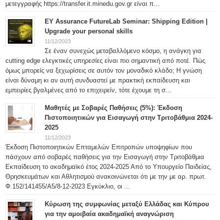
μετεγγραφής https://transfer.it.minedu.gov.gr είναι π...
ΕΥ Assurance FutureLab Seminar: Shipping Edition |
Upgrade your personal skills
11/12/2023
Σε έναν συνεχώς μεταβαλλόμενο κόσμο, η ανάγκη για
cutting edge ελεγκτικές υπηρεσίες είναι πιο σημαντική από ποτέ. Πώς
όμως μπορείς να ξεχωρίσεις σε αυτόν τον μοναδικό κλάδο; Η γνώση
είναι δύναμη κι αν αυτή συνδυαστεί με πρακτική εκπαίδευση και
εμπειρίες βγαλμένες από το επιχειρείν, τότε έχουμε τη σ...
Μαθητές με Σοβαρές Παθήσεις (5%): Έκδοση
Πιστοποιητικών για Εισαγωγή στην Τριτοβάθμια 2024-
2025
11/12/2023
Έκδοση Πιστοποιητικών Επταμελών Επιτροπών υποψηφίων που
πάσχουν από σοβαρές παθήσεις για την Εισαγωγή στην Τριτοβάθμια
Εκπαίδευση το ακαδημαϊκό έτος 2024-2025 Από το Υπουργείο Παιδείας,
Θρησκευμάτων και Αθλητισμού ανακοινώνεται ότι με την με αρ. πρωτ.
Φ.152/141455/Α5/8-12-2023 Εγκύκλιο, οι ...
Κύρωση της συμφωνίας μεταξύ Ελλάδας και Κύπρου
για την αμοιβαία ακαδημαϊκή αναγνώριση