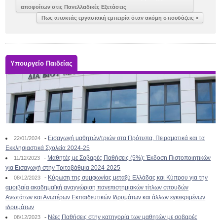
αποφοίτων στις Πανελλαδικές Εξετάσεις
Πως αποκτάς εργασιακή εμπειρία όταν ακόμη σπουδάζεις »
Υπουργείο Παιδείας
-
Εισαγωγή μαθητών/τριών στα Πρότυπα, Πειραματικά και τα
22/01/2024
Εκκλησιαστικά Σχολεία 2024-25
-
Μαθητές με Σοβαρές Παθήσεις (5%): Έκδοση Πιστοποιητικών
11/12/2023
για Εισαγωγή στην Τριτοβάθμια 2024-2025
-
Κύρωση της συμφωνίας μεταξύ Ελλάδας και Κύπρου για την
08/12/2023
αμοιβαία ακαδημαϊκή αναγνώριση πανεπιστημιακών τίτλων σπουδών
Ανωτάτων και Ανωτέρων Εκπαιδευτικών Ιδρυμάτων και άλλων εγκεκριμένων
ιδρυμάτων
-
Νέες Παθήσεις στην κατηγορία των μαθητών με σοβαρές
08/12/2023