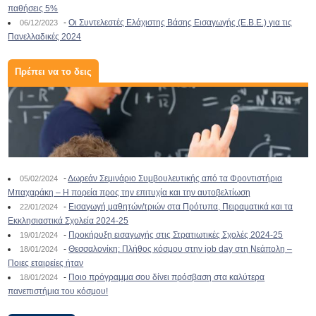
παθήσεις 5%
-
Οι Συντελεστές Ελάχιστης Βάσης Εισαγωγής (Ε.Β.Ε.) για τις
06/12/2023
Πανελλαδικές 2024
Πρέπει να το δεις
-
Δωρεάν Σεμινάριο Συμβουλευτικής από τα Φροντιστήρια
05/02/2024
Μπαχαράκη – Η πορεία προς την επιτυχία και την αυτοβελτίωση
-
Εισαγωγή μαθητών/τριών στα Πρότυπα, Πειραματικά και τα
22/01/2024
Εκκλησιαστικά Σχολεία 2024-25
-
Προκήρυξη εισαγωγής στις Στρατιωτικές Σχολές 2024-25
19/01/2024
-
Θεσσαλονίκη: Πλήθος κόσμου στην job day στη Νεάπολη –
18/01/2024
Ποιες εταιρείες ήταν
-
Ποιο πρόγραμμα σου δίνει πρόσβαση στα καλύτερα
18/01/2024
πανεπιστήμια του κόσμου!