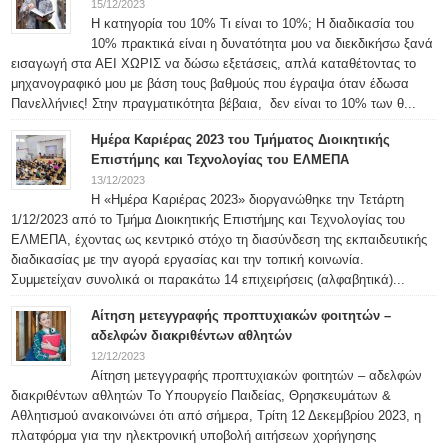
15/12/2023
Η κατηγορία του 10% Τι είναι το 10%; Η διαδικασία του
10% πρακτικά είναι η δυνατότητα μου να διεκδικήσω ξανά
εισαγωγή στα ΑΕΙ ΧΩΡΙΣ να δώσω εξετάσεις, απλά καταθέτοντας το
μηχανογραφικό μου με βάση τους βαθμούς που έγραψα όταν έδωσα
Πανελλήνιες! Στην πραγματικότητα βέβαια, δεν είναι το 10% των θ...
Ημέρα Καριέρας 2023 του Τμήματος Διοικητικής
Επιστήμης και Τεχνολογίας του ΕΛΜΕΠΑ
13/12/2023
Η «Ημέρα Καριέρας 2023» διοργανώθηκε την Τετάρτη
1/12/2023 από το Τμήμα Διοικητικής Επιστήμης και Τεχνολογίας του
ΕΛΜΕΠΑ, έχοντας ως κεντρικό στόχο τη διασύνδεση της εκπαιδευτικής
διαδικασίας με την αγορά εργασίας και την τοπική κοινωνία.
Συμμετείχαν συνολικά οι παρακάτω 14 επιχειρήσεις (αλφαβητικά)...
Αίτηση μετεγγραφής προπτυχιακών φοιτητών –
αδελφών διακριθέντων αθλητών
12/12/2023
Αίτηση μετεγγραφής προπτυχιακών φοιτητών – αδελφών
διακριθέντων αθλητών Το Υπουργείο Παιδείας, Θρησκευμάτων &
Αθλητισμού ανακοινώνει ότι από σήμερα, Τρίτη 12 Δεκεμβρίου 2023, η
πλατφόρμα για την ηλεκτρονική υποβολή αιτήσεων χορήγησης