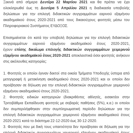
Ξεκινά από σήμερα
Δευτέρα 22 Μαρτίου 2021
και θα πρέπει να έχει
ολοκληρωθεί έως τη
Δευτέρα 5 Απριλίου 2021
η διαδικασία υποβολής
δηλώσεων για την επιλογή διδακτικών συγγραμμάτων εαρινού εξαμήνου
ακαδημαϊκού έτους 2020-2021 από τους δικαιούχους φοιτητές μέσω του
Πληροφοριακού Συστήματος ΕΥΔΟΞΟΣ.
Επισημαίνεται ότι κατά την υποβολή δηλώσεων για την επιλογή διδακτικών
συγγραμμάτων εαρινού εξαμήνου ακαδημαϊκού έτους 2020-2021,
έχουν
επίσης δικαίωμα επιλογής διδακτικών συγγραμμάτων χειμερινού
εξαμήνου ακαδημαϊκού έτους 2020-2021
αποκλειστικά όσοι φοιτητές ανήκουν
στις ακόλουθες κατηγορίες:
Φοιτητές οι οποίοι έγιναν δεκτοί στα οικεία Τμήματα Υποδοχής ύστερα από
μετεγγραφή ή μετακίνηση ακαδημαϊκού έτους 2020-2021 και οι οποίοι δεν
προέβησαν σε δήλωση για την επιλογή διδακτικών συγγραμμάτων χειμερινού
εξαμήνου ακαδημαϊκού έτους 2020-2021.
Φοιτητές ειδικών κατηγοριών (διακριθέντες αθλητές, εισακτέοι στην
Τριτοβάθμια Εκπαίδευση φοιτητές με σοβαρές παθήσεις (5%), κ.α.) οι οποίοι
δεν συμπεριλήφθηκαν στην συμπληρωματική περίοδο δηλώσεων για την
επιλογή διδακτικών συγγραμμάτων χειμερινού εξαμήνου ακαδημαϊκού έτους
2020-2021 κατά το διάστημα 22-12-2020 έως 30-12-2020.
Φοιτητές που με δική τους υπαιτιότητα δεν προέβησαν σε δήλωση για την
επιλογή διδακτικών συγγραμμάτων χειμερινού εξαμήνου ακαδημαϊκού έτους