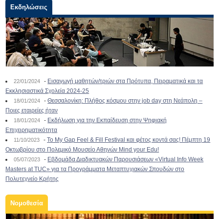
Εκδηλώσεις
-
Εισαγωγή μαθητών/τριών στα Πρότυπα, Πειραματικά και τα
22/01/2024
Εκκλησιαστικά Σχολεία 2024-25
-
Θεσσαλονίκη: Πλήθος κόσμου στην job day στη Νεάπολη –
18/01/2024
Ποιες εταιρείες ήταν
-
Εκδήλωση για την Εκπαίδευση στην Ψηφιακή
18/01/2024
Επιχειρηματικότητα
-
To My Gap Feel & Fill Festival και φέτος κοντά σας! Πέμπτη 19
11/10/2023
Οκτωβρίου στο Πολεμικό Μουσείο Αθηνών Mind your Edu!
-
Εβδομάδα Διαδικτυακών Παρουσιάσεων «Virtual Info Week
05/07/2023
Masters at TUC» για τα Προγράμματα Μεταπτυχιακών Σπουδών στο
Πολυτεχνείο Κρήτης
Νομοθεσία