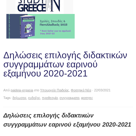
Δηλώσεις επιλογής διδακτικών
συγγραμμάτων εαρινού
εξαμήνου 2020-2021
Από
paideia-ergasia
στο
Υπουργείο Παιδείας
,
Φοιτητικά Νέα
· 22/03/2021
Tags:
δηλωσεις
,
ευδοξος
,
προθεσμία
,
συγγραμματα
,
φοιτητες
Δηλώσεις επιλογής διδακτικών
συγγραμμάτων εαρινού εξαμήνου 2020-2021