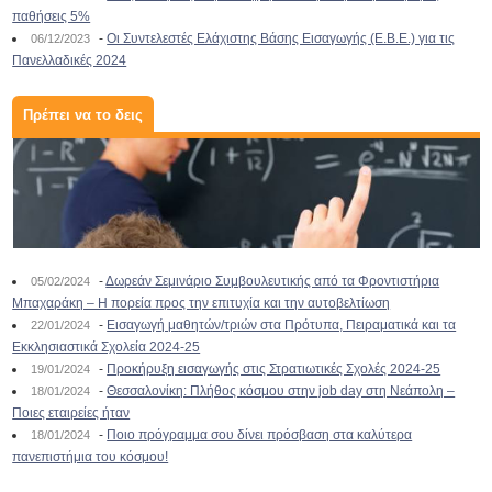
παθήσεις 5%
-
Οι Συντελεστές Ελάχιστης Βάσης Εισαγωγής (Ε.Β.Ε.) για τις
06/12/2023
Πανελλαδικές 2024
Πρέπει να το δεις
-
Δωρεάν Σεμινάριο Συμβουλευτικής από τα Φροντιστήρια
05/02/2024
Μπαχαράκη – Η πορεία προς την επιτυχία και την αυτοβελτίωση
-
Εισαγωγή μαθητών/τριών στα Πρότυπα, Πειραματικά και τα
22/01/2024
Εκκλησιαστικά Σχολεία 2024-25
-
Προκήρυξη εισαγωγής στις Στρατιωτικές Σχολές 2024-25
19/01/2024
-
Θεσσαλονίκη: Πλήθος κόσμου στην job day στη Νεάπολη –
18/01/2024
Ποιες εταιρείες ήταν
-
Ποιο πρόγραμμα σου δίνει πρόσβαση στα καλύτερα
18/01/2024
πανεπιστήμια του κόσμου!