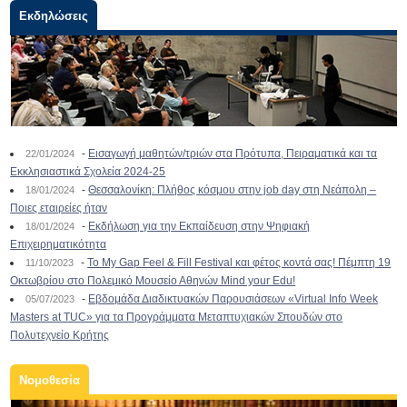
Εκδηλώσεις
-
Εισαγωγή μαθητών/τριών στα Πρότυπα, Πειραματικά και τα
22/01/2024
Εκκλησιαστικά Σχολεία 2024-25
-
Θεσσαλονίκη: Πλήθος κόσμου στην job day στη Νεάπολη –
18/01/2024
Ποιες εταιρείες ήταν
-
Εκδήλωση για την Εκπαίδευση στην Ψηφιακή
18/01/2024
Επιχειρηματικότητα
-
To My Gap Feel & Fill Festival και φέτος κοντά σας! Πέμπτη 19
11/10/2023
Οκτωβρίου στο Πολεμικό Μουσείο Αθηνών Mind your Edu!
-
Εβδομάδα Διαδικτυακών Παρουσιάσεων «Virtual Info Week
05/07/2023
Masters at TUC» για τα Προγράμματα Μεταπτυχιακών Σπουδών στο
Πολυτεχνείο Κρήτης
Νομοθεσία