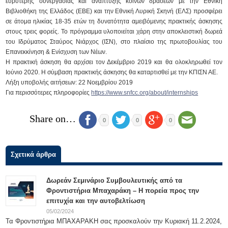
ευρύτερης συνεργασίας και ανάπτυξης κοινών δράσεων με την Εθνική
Βιβλιοθήκη της Ελλάδος (ΕΒΕ) και την Εθνική Λυρική Σκηνή (ΕΛΣ) προσφέρει
σε άτομα ηλικίας 18-35 ετών τη δυνατότητα αμειβόμενης πρακτικής άσκησης
στους τρεις φορείς. Το πρόγραμμα υλοποιείται χάρη στην αποκλειστική δωρεά
του Ιδρύματος Σταύρος Νιάρχος (ΙΣΝ), στο πλαίσιο της πρωτοβουλίας του
Επανεκκίνηση & Ενίσχυση των Νέων.
Η πρακτική άσκηση θα αρχίσει τον Δεκέμβριο 2019 και θα ολοκληρωθεί τον
Ιούνιο 2020. Η σύμβαση πρακτικής άσκησης θα καταρτισθεί με την ΚΠΙΣΝ ΑΕ.
Λήξη υποβολής αιτήσεων: 22 Νοεμβρίου 2019
Για περισσότερες πληροφορίες
https://www.snfcc.org/about/internships
Share on…
0
0
0
Σχετικά άρθρα
Δωρεάν Σεμινάριο Συμβουλευτικής από τα
Φροντιστήρια Μπαχαράκη – Η πορεία προς την
επιτυχία και την αυτοβελτίωση
05/02/2024
Τα Φροντιστήρια ΜΠΑΧΑΡΑΚΗ σας προσκαλούν την Κυριακή 11.2.2024,