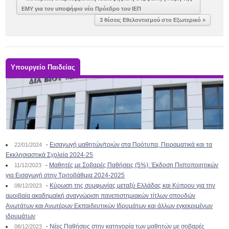
ΕΜΥ για τον υποψήφιο νέο Πρόεδρο του ΙΕΠ
3 θέσεις Εθελοντισμού στο Εξωτερικό »
Υπουργείο Παιδείας
-
Εισαγωγή μαθητών/τριών στα Πρότυπα, Πειραματικά και τα
22/01/2024
Εκκλησιαστικά Σχολεία 2024-25
-
Μαθητές με Σοβαρές Παθήσεις (5%): Έκδοση Πιστοποιητικών
11/12/2023
για Εισαγωγή στην Τριτοβάθμια 2024-2025
-
Κύρωση της συμφωνίας μεταξύ Ελλάδας και Κύπρου για την
08/12/2023
αμοιβαία ακαδημαϊκή αναγνώριση πανεπιστημιακών τίτλων σπουδών
Ανωτάτων και Ανωτέρων Εκπαιδευτικών Ιδρυμάτων και άλλων εγκεκριμένων
ιδρυμάτων
-
Νέες Παθήσεις στην κατηγορία των μαθητών με σοβαρές
08/12/2023