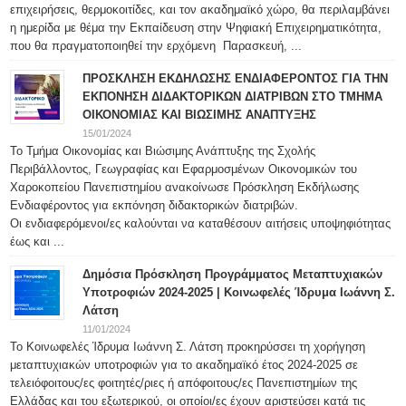
επιχειρήσεις, θερμοκοιτίδες, και τον ακαδημαϊκό χώρο, θα περιλαμβάνει
η ημερίδα με θέμα την Εκπαίδευση στην Ψηφιακή Επιχειρηματικότητα,
που θα πραγματοποιηθεί την ερχόμενη Παρασκευή, ...
ΠΡΟΣΚΛΗΣΗ ΕΚΔΗΛΩΣΗΣ ΕΝΔΙΑΦΕΡΟΝΤΟΣ ΓΙΑ ΤΗΝ
ΕΚΠΟΝΗΣΗ ΔΙΔΑΚΤΟΡΙΚΩΝ ΔΙΑΤΡΙΒΩΝ ΣΤΟ ΤΜΗΜΑ
ΟΙΚΟΝΟΜΙΑΣ ΚΑΙ ΒΙΩΣΙΜΗΣ ΑΝΑΠΤΥΞΗΣ
15/01/2024
Το Τμήμα Οικονομίας και Βιώσιμης Ανάπτυξης της Σχολής
Περιβάλλοντος, Γεωγραφίας και Εφαρμοσμένων Οικονομικών του
Χαροκοπείου Πανεπιστημίου ανακοίνωσε Πρόσκληση Εκδήλωσης
Ενδιαφέροντος για εκπόνηση διδακτορικών διατριβών.
Οι ενδιαφερόμενοι/ες καλούνται να καταθέσουν αιτήσεις υποψηφιότητας
έως και ...
Δημόσια Πρόσκληση Προγράμματος Μεταπτυχιακών
Υποτροφιών 2024-2025 | Κοινωφελές Ίδρυμα Ιωάννη Σ.
Λάτση
11/01/2024
Το Κοινωφελές Ίδρυμα Ιωάννη Σ. Λάτση προκηρύσσει τη χορήγηση
μεταπτυχιακών υποτροφιών για το ακαδημαϊκό έτος 2024-2025 σε
τελειόφοιτους/ες φοιτητές/ριες ή απόφοιτους/ες Πανεπιστημίων της
Ελλάδας και του εξωτερικού, οι οποίοι/ες έχουν αριστεύσει κατά τις