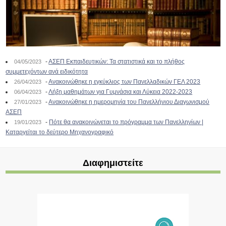
-
ΑΣΕΠ Εκπαιδευτικών: Τα στατιστικά και το πλήθος
04/05/2023
συμμετεχόντων ανά ειδικότητα
-
Ανακοινώθηκε η εγκύκλιος των Πανελλαδικών ΓΕΛ 2023
26/04/2023
-
Λήξη μαθημάτων για Γυμνάσια και Λύκεια 2022-2023
06/04/2023
-
Ανακοινώθηκε η ημερομηνία του Πανελλήνιου Διαγωνισμού
27/01/2023
ΑΣΕΠ
-
Πότε θα ανακοινώνεται το πρόγραμμα των Πανελληνίων |
19/01/2023
Καταργείται το δεύτερο Μηχανογραφικό
Διαφημιστείτε