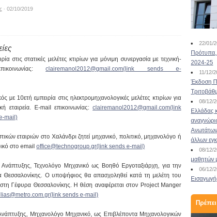
ς
· 02/10/2019
22/01/
είες
Πρότυπα, 
ρία στις στατικές μελέτες κτιρίων για μόνιμη συνεργασία με τεχνική-
2024-25
επικοινωνίας:
clairemanol2012@gmail.com(link sends e-
11/12/
Έκδοση Πι
Τριτοβάθ
ς με 10ετή εμπειρία στις ηλεκτρομηχανολογικές μελέτες κτιρίων για
08/12/
κή εταιρεία. E-mail επικοινωνίας:
clairemanol2012@gmail.com(link
Ελλάδας κ
e-mail)
αναγνώρι
Ανωτάτων 
τικών εταιριών στο Χαλάνδρι ζητεί μηχανικό, πολιτικό, μηχανολόγο ή
άλλων εγ
φικό στο email
office@technogroup.gr(link sends e-mail)
08/12/
μαθητών 
Ανάπτυξης, Τεχνολόγο Μηχανικό ως Βοηθό Εργοταξιάρχη, για την
06/12/
α Θεσσαλονίκης. Ο υποψήφιος θα απασχοληθεί κατά τη μελέτη του
Εισαγωγής
 στη Γέφυρα Θεσσαλονίκης. Η θέση αναφέρεται στον Project Manger
lias@metro.com.gr(link sends e-mail)
Πρέπει
Ανάπτυξης, Μηχανολόγο Μηχανικό, ως Επιβλέποντα Μηχανολογικών