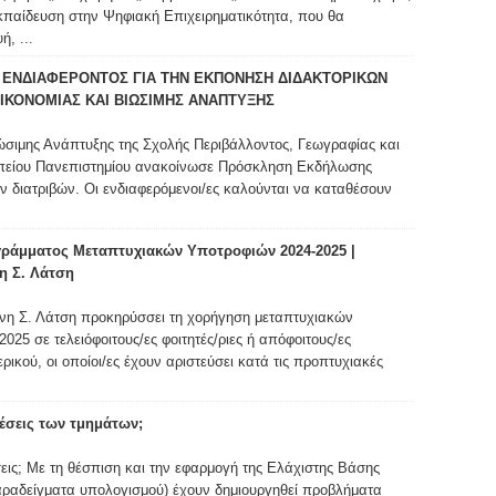
Εκπαίδευση στην Ψηφιακή Επιχειρηματικότητα, που θα
, ...
ΕΝΔΙΑΦΕΡΟΝΤΟΣ ΓΙΑ ΤΗΝ ΕΚΠΟΝΗΣΗ ΔΙΔΑΚΤΟΡΙΚΩΝ
ΙΚΟΝΟΜΙΑΣ ΚΑΙ ΒΙΩΣΙΜΗΣ ΑΝΑΠΤΥΞΗΣ
ώσιμης Ανάπτυξης της Σχολής Περιβάλλοντος, Γεωγραφίας και
πείου Πανεπιστημίου ανακοίνωσε Πρόσκληση Εκδήλωσης
ν διατριβών. Οι ενδιαφερόμενοι/ες καλούνται να καταθέσουν
ράμματος Μεταπτυχιακών Υποτροφιών 2024-2025 |
η Σ. Λάτση
νη Σ. Λάτση προκηρύσσει τη χορήγηση μεταπτυχιακών
025 σε τελειόφοιτους/ες φοιτητές/ριες ή απόφοιτους/ες
ικού, οι οποίοι/ες έχουν αριστεύσει κατά τις προπτυχιακές
 θέσεις των τμημάτων;
έσεις; Με τη θέσπιση και την εφαρμογή της Ελάχιστης Βάσης
παραδείγματα υπολογισμού) έχουν δημιουργηθεί προβλήματα