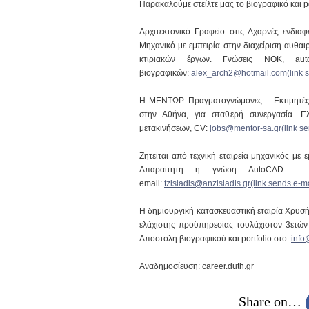
Παρακαλούμε στείλτε μας το βιογραφικό και po
Αρχιτεκτονικό Γραφείο στις Αχαρνές ενδιαφ
Μηχανικό με εμπειρία στην διαχείριση αυθαι
κτιριακών έργων. Γνώσεις ΝΟΚ, aut
βιογραφικών:
alex_arch2@hotmail.com(link s
Η ΜΕΝΤΩΡ Πραγματογνώμονες – Εκτιμητές 
στην Αθήνα, για σταθερή συνεργασία. Ελ
μετακινήσεων, CV:
jobs@mentor-sa.gr(link se
Ζητείται από τεχνική εταιρεία μηχανικός με
Απαραίτητη η γνώση AutoCAD – M
email:
tzisiadis@anzisiadis.gr(link sends e-ma
Η δημιουργική κατασκευαστική εταιρία Χρυσή
ελάχιστης προϋπηρεσίας τουλάχιστον 3ετών 
Αποστολή βιογραφικού και portfolio στο:
info
Αναδημοσίευση: career.duth.gr
Share on…