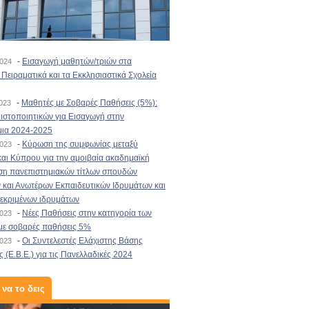
-
Εισαγωγή μαθητών/τριών στα
2024
Πειραματικά και τα Εκκλησιαστικά Σχολεία
-
Μαθητές με Σοβαρές Παθήσεις (5%):
2023
στοποιητικών για Εισαγωγή στην
μια 2024-2025
-
Κύρωση της συμφωνίας μεταξύ
2023
αι Κύπρου για την αμοιβαία ακαδημαϊκή
ση πανεπιστημιακών τίτλων σπουδών
και Ανωτέρων Εκπαιδευτικών Ιδρυμάτων και
κεκριμένων ιδρυμάτων
-
Νέες Παθήσεις στην κατηγορία των
2023
με σοβαρές παθήσεις 5%
-
Οι Συντελεστές Ελάχιστης Βάσης
2023
 (Ε.Β.Ε.) για τις Πανελλαδικές 2024
 να το δεις