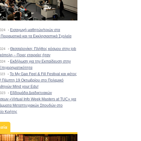
-
Εισαγωγή μαθητών/τριών στα
2024
Πειραματικά και τα Εκκλησιαστικά Σχολεία
-
Θεσσαλονίκη: Πλήθος κόσμου στην job
2024
εάπολη – Ποιες εταιρείες ήταν
-
Εκδήλωση για την Εκπαίδευση στην
2024
Επιχειρηματικότητα
-
To My Gap Feel & Fill Festival και φέτος
2023
! Πέμπτη 19 Οκτωβρίου στο Πολεμικό
Αθηνών Mind your Edu!
-
Εβδομάδα Διαδικτυακών
2023
εων «Virtual Info Week Masters at TUC» για
άμματα Μεταπτυχιακών Σπουδών στο
είο Κρήτης
εσία