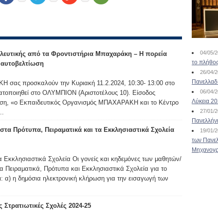
04/05/
λευτικής από τα Φροντιστήρια Μπαχαράκη – Η πορεία
το πλήθος
ν αυτοβελτίωση
26/04/
Πανελλαδ
 σας προσκαλούν την Κυριακή 11.2.2024, 10:30- 13:00 στο
06/04/
ατοποιηθεί στο ΟΛΥΜΠΙΟΝ (Αριστοτέλους 10). Είσοδος
Λύκεια 2
ωση, «ο Εκπαιδευτικός Οργανισμός ΜΠΑΧΑΡΑΚΗ και το Κέντρο
27/01/
..
Πανελλήν
τα Πρότυπα, Πειραματικά και τα Εκκλησιαστικά Σχολεία
19/01/
των Πανελ
Μηχανογρ
α Εκκλησιαστικά Σχολεία Οι γονείς και κηδεμόνες των μαθητών/
α Πειραματικά, Πρότυπα και Εκκλησιαστικά Σχολεία για το
ι: α) η δημόσια ηλεκτρονική κλήρωση για την εισαγωγή των
 Στρατιωτικές Σχολές 2024-25