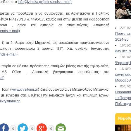
rtfolio στο
info@tzimika.gr(link sends e-mail)
έρεται να προσλάβει ή να συνεργαστεί, με Αρχιτέκτονα ή Πολιτικό
ρέτων N.4178/13 & 4495/17, καθώς και στην μελέτη και αδειοδότηση
ocad , office και εμπειρία σε αποτυπώσεις. Αποστολή
22/01/
ends e-mail)
Πρότυπα, 
2024-25
ζητά διπλωματούχο Μηχανικό, ως ασφαλιστικό πραγματογνώμονα
18/01/
άχιστη προϋπηρεσία 2 χρόνια, ΤΠΥ, ΙΧΕ, αγγλικά, δυνατότητα
day στη Ν
nds e-mail)
18/01/
Ψηφιακή 
 εμπειρία σε θέματα πρόσκτησης σταθμών βάσης κινητής τηλεφωνίας.
11/10/
S Office . Αποστολή βιογραφικού σημειώματος στο
κοντά σας
il)
Μουσείο 
05/07/
 Τομή (
www.xrysitomi.gr
) ζητεί συνεργασία με Μηχανολόγο Μηχανικό,
Παρουσιάσ
με ευχέρεια στις μελέτες Η/Μ ιδιωτικών έργων και επίβλεψη έργων.
τα Προγρ
@xrysitomi.gr
Πολυτεχν
Νομοθ
0
0
0