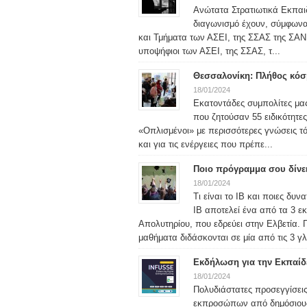
Ανώτατα Στρατιωτικά Εκπαιδ
διαγωνισμό έχουν, σύμφωνα μ
και Τμήματα των ΑΣΕΙ, της ΣΣΑΣ της ΣΑΝ 
υποψήφιοι των ΑΣΕΙ, της ΣΣΑΣ, τ...
Θεσσαλονίκη: Πλήθος κόσμ
18/01/2024
Εκατοντάδες συμπολίτες μας
που ζητούσαν 55 ειδικότητε
«Οπλισμένοι» με περισσότερες γνώσεις τ
και για τις ενέργειες που πρέπε...
Ποιο πρόγραμμα σου δίνε
18/01/2024
Τι είναι το IB και ποιες δυ
IB αποτελεί ένα από τα 3 ε
Απολυτηρίου, που εδρεύει στην Ελβετία. 
μαθήματα διδάσκονται σε μία από τις 3 γλ
Εκδήλωση για την Εκπαίδ
18/01/2024
Πολυδιάστατες προσεγγίσεις
εκπροσώπων από δημόσιους φ