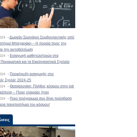
-
Δωρεάν Σεμινάριο Συμβουλευτικής από
2024
ιστήρια Μπαχαράκη – Η πορεία προς την
και την αυτοβελτίωση
-
Εισαγωγή μαθητών/τριών στα
2024
Πειραματικά και τα Εκκλησιαστικά Σχολεία
-
Προκήρυξη εισαγωγής στις
2024
κές Σχολές 2024-25
-
Θεσσαλονίκη: Πλήθος κόσμου στην job
2024
εάπολη – Ποιες εταιρείες ήταν
-
Ποιο πρόγραμμα σου δίνει πρόσβαση
2024
ερα πανεπιστήμια του κόσμου!
ώσεις