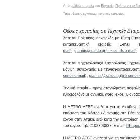
Από
paideia-ergasia
στο
Εργασία
,
Πρέπει να το δει
Tags:
θεσεις εργασιας
,
τεχνικες εταιρειες
Θέσεις εργασίας σε Τεχνικές Εταιρ
Ζητείται Πολιτικός Μηχανικός με 10ετή Εμπει
κατασκευαστική εταιρεία E-mail 
mail)
,
giannis@zafido.gr(link sends e-mail)
Ζητείται Μηχανολόγος/Ηλεκτρολόγος μηχανικό
μόνιμη συνεργασία με τεχνική-κατασκευαστι
sends e-mail)
,
giannis@zafido.gr(link sends 
Τεχνική εταιρία – πραγματογνώμονες ασφαλισ
ηλεκτρολόγο με αγγλικά, word, excel, βιογρα
Η METRO ΑΕΒΕ αναζητά για τη Διεύθυνση 
επέκταση του Κέντρου Διανομής στη Γέφυρ
έργου στην Αττική, ενώ κατά την υλοποίηση
του έργου. Τηλ: 2102893837, E-mail:
P.Papou
H METRO ΑΕΒΕ αναζητά για τη Διεύθυνση 