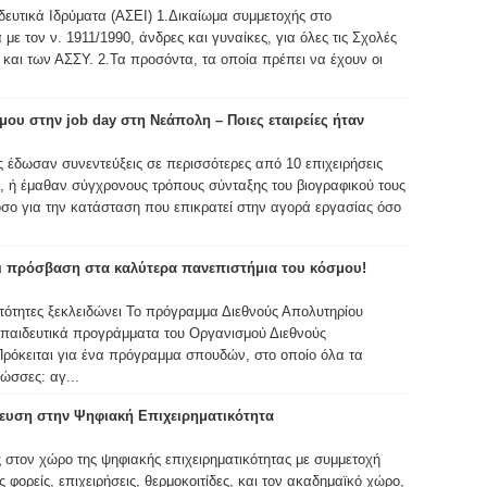
ευτικά Ιδρύματα (ΑΣΕΙ) 1.Δικαίωμα συμμετοχής στο
ε τον ν. 1911/1990, άνδρες και γυναίκες, για όλες τις Σχολές
και των ΑΣΣΥ. 2.Τα προσόντα, τα οποία πρέπει να έχουν οι
ου στην job day στη Νεάπολη – Ποιες εταιρείες ήταν
 έδωσαν συνεντεύξεις σε περισσότερες από 10 επιχειρήσεις
ς, ή έμαθαν σύγχρονους τρόπους σύνταξης του βιογραφικού τους
όσο για την κατάσταση που επικρατεί στην αγορά εργασίας όσο
ι πρόσβαση στα καλύτερα πανεπιστήμια του κόσμου!
νατότητες ξεκλειδώνει Το πρόγραμμα Διεθνούς Απολυτηρίου
κπαιδευτικά προγράμματα του Οργανισμού Διεθνούς
Πρόκειται για ένα πρόγραμμα σπουδών, στο οποίο όλα τα
ώσσες: αγ...
ευση στην Ψηφιακή Επιχειρηματικότητα
 στον χώρο της ψηφιακής επιχειρηματικότητας με συμμετοχή
ορείς, επιχειρήσεις, θερμοκοιτίδες, και τον ακαδημαϊκό χώρο,