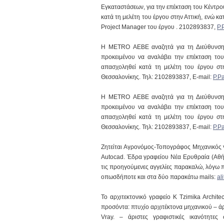
Εγκαταστάσεων, για την επέκταση του Κέντρ
κατά τη μελέτη του έργου στην Αττική, ενώ 
Project Manager του έργου . 2102893837,
P.
Η METRO ΑΕΒΕ αναζητά για τη Διεύθυνση Α
προκειμένου να αναλάβει την επέκταση τ
απασχοληθεί κατά τη μελέτη του έργου στ
Θεσσαλονίκης. Τηλ: 2102893837, E-mail:
P.P
Η METRO ΑΕΒΕ αναζητά για τη Διεύθυνση Α
προκειμένου να αναλάβει την επέκταση τ
απασχοληθεί κατά τη μελέτη του έργου στ
Θεσσαλονίκης. Τηλ: 2102893837, E-mail:
P.P
Ζητείται Αγρονόμος-Τοπογράφος Μηχανικός 
Autocad. Έδρα γραφείου Νέα Ερυθραία (Αθήνα
τις προηγούμενες αγγελίες παρακαλώ, λόγω π
οπωσδήποτε και στα δύο παρακάτω mails:
al
Το αρχιτεκτονικό γραφείο K Tzimika Archite
προσόντα: πτυχίο αρχιτέκτονα μηχανικού –
Vray. – άριστες γραφιστικές ικανότητες 