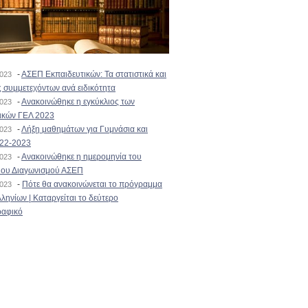
-
ΑΣΕΠ Εκπαιδευτικών: Τα στατιστικά και
2023
 συμμετεχόντων ανά ειδικότητα
-
Ανακοινώθηκε η εγκύκλιος των
2023
ικών ΓΕΛ 2023
-
Λήξη μαθημάτων για Γυμνάσια και
2023
022-2023
-
Ανακοινώθηκε η ημερομηνία του
2023
ιου Διαγωνισμού ΑΣΕΠ
-
Πότε θα ανακοινώνεται το πρόγραμμα
2023
ληνίων | Καταργείται το δεύτερο
αφικό