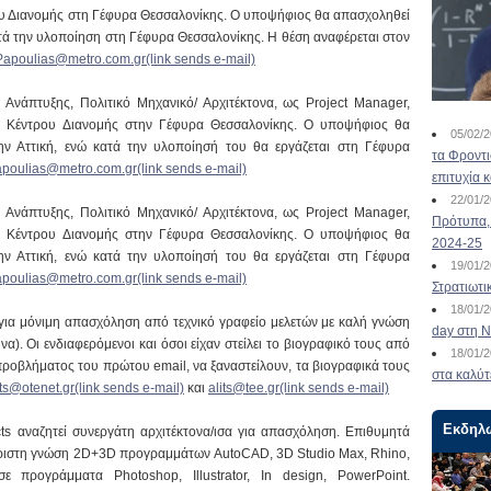
ου Διανομής στη Γέφυρα Θεσσαλονίκης. Ο υποψήφιος θα απασχοληθεί
κατά την υλοποίηση στη Γέφυρα Θεσσαλονίκης. Η θέση αναφέρεται στον
Papoulias@metro.com.gr(link sends e-mail)
νάπτυξης, Πολιτικό Μηχανικό/ Αρχιτέκτονα, ως Project Manager,
ου Κέντρου Διανομής στην Γέφυρα Θεσσαλονίκης. Ο υποψήφιος θα
05/02/
ην Αττική, ενώ κατά την υλοποίησή του θα εργάζεται στη Γέφυρα
τα Φροντ
apoulias@metro.com.gr(link sends e-mail)
επιτυχία 
22/01/
νάπτυξης, Πολιτικό Μηχανικό/ Αρχιτέκτονα, ως Project Manager,
Πρότυπα, 
ου Κέντρου Διανομής στην Γέφυρα Θεσσαλονίκης. Ο υποψήφιος θα
2024-25
ην Αττική, ενώ κατά την υλοποίησή του θα εργάζεται στη Γέφυρα
19/01/
apoulias@metro.com.gr(link sends e-mail)
Στρατιωτι
18/01/
για μόνιμη απασχόληση από τεχνικό γραφείο μελετών με καλή γνώση
day στη Ν
). Οι ενδιαφερόμενοι και όσοι είχαν στείλει το βιογραφικό τους από
18/01/
ροβλήματος του πρώτου email, να ξαναστείλουν, τα βιογραφικά τους
στα καλύτ
its@otenet.gr(link sends e-mail)
και
alits@tee.gr(link sends e-mail)
Εκδηλ
cts αναζητεί συνεργάτη αρχιτέκτονα/ισα για απασχόληση. Επιθυμητά
 άριστη γνώση 2D+3D προγραμμάτων AutoCAD, 3D Studio Max, Rhino,
σε προγράμματα Photoshop, Illustrator, In design, PowerPoint.