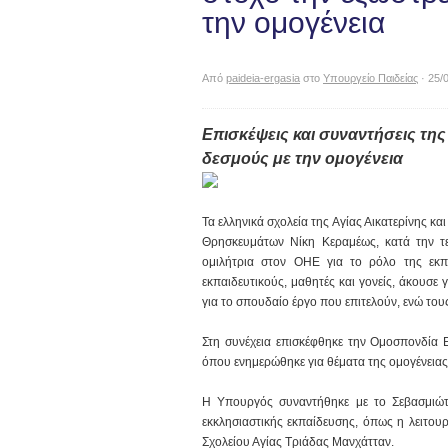
την ομογένεια
Από
paideia-ergasia
στο
Υπουργείο Παιδείας
· 25/
Επισκέψεις και συναντήσεις της 
δεσμούς με την ομογένεια
Τα ελληνικά σχολεία της Αγίας Αικατερίνης κ
Θρησκευμάτων Νίκη Κεραμέως, κατά την τ
ομιλήτρια στον ΟΗΕ για το ρόλο της εκπ
εκπαιδευτικούς, μαθητές και γονείς, άκουσε γ
για το σπουδαίο έργο που επιτελούν, ενώ του
Στη συνέχεια επισκέφθηκε την Ομοσπονδία Ε
όπου ενημερώθηκε για θέματα της ομογένειας
Η Υπουργός συναντήθηκε με το Σεβασμιώτ
εκκλησιαστικής εκπαίδευσης, όπως η λειτου
Σχολείου Αγίας Τριάδας Μανχάτταν.