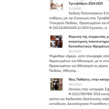
Τριτοβάθμια 2024-2025
11/12/2023
Έκδοση Πιστοποιητικών Επ
παθήσεις για την Εισαγωγή στην Τριτοβά
Υπουργείο Παιδείας, Θρησκευμάτων και Αθ
Φ.152/141455/Α5/8-12-2023 Εγκύκλιο, οι .
Κύρωση της συμφωνίας με
αναγνώριση πανεπιστημι
Εκπαιδευτικών Ιδρυμάτων
08/12/2023
Ψηφίσθηκε σήμερα, κατά πλειοψηφία από 
Θρησκευμάτων και Αθλητισμού, με το οπο
Θρησκευμάτων και Αθλητισμού εκ μέρους 
Παιδείας, Αθλητισμ...
Νέες Παθήσεις στην κατη
08/12/2023
Αλλαγές στην κατηγορία Σο
Φ.151/17897/Β6/ 2014 κοιν
τρόπου και διαδικασίας διαπίστωσης σο
εκπαίδευση. Δικαιολογητικά Η κατάθεση τ