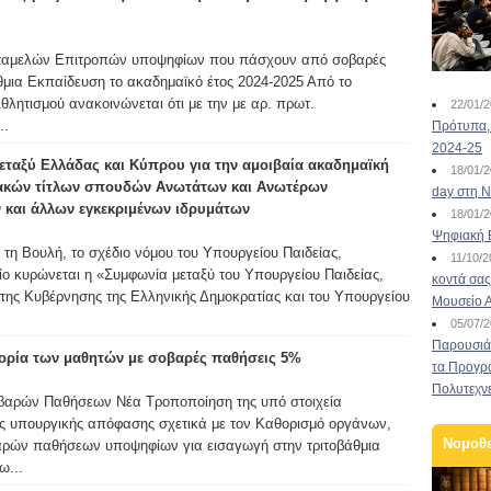
ταμελών Επιτροπών υποψηφίων που πάσχουν από σοβαρές
θμια Εκπαίδευση το ακαδημαϊκό έτος 2024-2025 Από το
λητισμού ανακοινώνεται ότι με την με αρ. πρωτ.
22/01/
..
Πρότυπα, 
2024-25
ταξύ Ελλάδας και Κύπρου για την αμοιβαία ακαδημαϊκή
18/01/
ακών τίτλων σπουδών Ανωτάτων και Ανωτέρων
day στη Ν
 και άλλων εγκεκριμένων ιδρυμάτων
18/01/
Ψηφιακή 
τη Βουλή, το σχέδιο νόμου του Υπουργείου Παιδείας,
11/10/
ίο κυρώνεται η «Συμφωνία μεταξύ του Υπουργείου Παιδείας,
κοντά σας
της Κυβέρνησης της Ελληνικής Δημοκρατίας και του Υπουργείου
Μουσείο 
05/07/
Παρουσιάσ
γορία των μαθητών με σοβαρές παθήσεις 5%
τα Προγρ
Πολυτεχν
βαρών Παθήσεων Νέα Τροποποίηση της υπό στοιχεία
ής υπουργικής απόφασης σχετικά με τον Καθορισμό οργάνων,
Νομοθ
βαρών παθήσεων υποψηφίων για εισαγωγή στην τριτοβάθμια
ω...