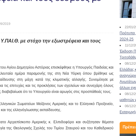
09/2019
22/01/
Πρότυπα, 
2024-25
Υ.ΠΑΙ.Θ. με στόχο την εξωστρέφεια και τους
11/12/
Έκδοση Πι
Τριτοβάθ
08/12/
αι του Αγίου Δημητρίου Αστόριας επισκέφθηκε η Υπουργός Παιδείας και
Ελλάδας κ
ελευταία ημέρα παραμονής της στη Νέα Υόρκη όπου βρέθηκε ως
αναγνώρι
αίδευσης στη μάχη κατά της κλιματικής αλλαγής. Συνομίλησε με
Ανωτάτων 
ια τις επιτυχίες και τις προκλήσεις των σχολείων και συνεχάρη όλους
άλλων εγ
ς διαβεβαίωσε ότι το Υπουργείο είναι αρωγός στις προσπάθειές τους.
08/12/
μαθητών 
λληνικών Σωματείων Μείζονος Αμερικής και το Ελληνικό Προξενείο,
06/12/
 και της ελληνόγλωσσης εκπαίδευσης.
Εισαγωγής
ατο Αρχιεπίσκοπο Αμερικής κ. Ελπιδοφόρο και συζήτησαν θέματα
Πρέπει
ργία της Θεολογικής Σχολής του Τιμίου Σταυρού και του Καθεδρικού