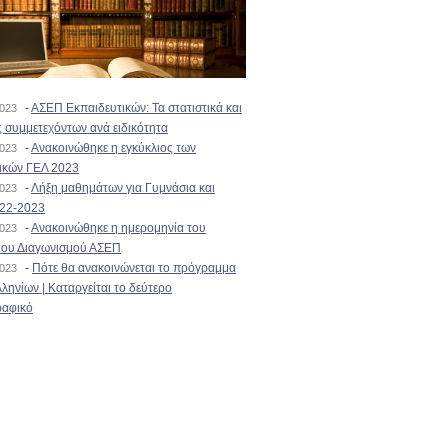
-
ΑΣΕΠ Εκπαιδευτικών: Τα στατιστικά και
2023
 συμμετεχόντων ανά ειδικότητα
-
Ανακοινώθηκε η εγκύκλιος των
2023
ικών ΓΕΛ 2023
-
Λήξη μαθημάτων για Γυμνάσια και
2023
022-2023
-
Ανακοινώθηκε η ημερομηνία του
2023
ιου Διαγωνισμού ΑΣΕΠ
-
Πότε θα ανακοινώνεται το πρόγραμμα
2023
ληνίων | Καταργείται το δεύτερο
αφικό