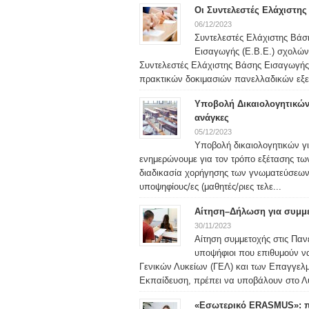
Οι Συντελεστές Ελάχιστης 
06/12/2023
Συντελεστές Ελάχιστης Βάσ
Εισαγωγής (Ε.Β.Ε.) σχολών
Συντελεστές Ελάχιστης Βάσης Εισαγωγής
πρακτικών δοκιμασιών πανελλαδικών εξετ
Υποβολή Δικαιολογητικών 
ανάγκες
05/12/2023
Υποβολή δικαιολογητικών γ
ενημερώνουμε για τον τρόπο εξέτασης τω
διαδικασία χορήγησης των γνωματεύσεων
υποψηφίους/ες (μαθητές/ριες τελε...
Αίτηση–Δήλωση για συμμε
30/11/2023
Αίτηση συμμετοχής στις Παν
υποψήφιοι που επιθυμούν να
Γενικών Λυκείων (ΓΕΛ) και των Επαγγελμ
Εκπαίδευση, πρέπει να υποβάλουν στο Λύ
«Εσωτερικό ERASMUS»: πρ