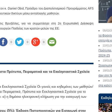
ον κ. Daniel Obst, Πρόεδρο του Διαπολιτισμικού Προγράμματος AFS
δευτικών δικτύων μέσω ανταλλαγής μαθητών.
ις Βρυξέλλες, για να συμμετάσχει στη 2η Ευρωπαϊκή Διάσκεψη
πουργών Παιδείας των κρατών-μελών της ΕΕ.
05/02/
τα Φροντ
επιτυχία 
0
0
0
22/01/
Πρότυπα, 
2024-25
19/01/
Στρατιωτι
18/01/
τα Πρότυπα, Πειραματικά και τα Εκκλησιαστικά Σχολεία
day στη Ν
18/01/
στα καλύτ
α Εκκλησιαστικά Σχολεία Οι γονείς και κηδεμόνες των μαθητών/
α Πειραματικά, Πρότυπα και Εκκλησιαστικά Σχολεία για το
ι: α) η δημόσια ηλεκτρονική κλήρωση για την εισαγωγή των
Εκδηλ
σεις (5%): Έκδοση Πιστοποιητικών για Εισαγωγή στην