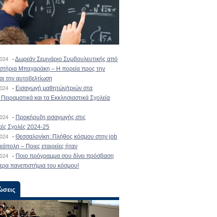
-
Δωρεάν Σεμινάριο Συμβουλευτικής από
2024
ιστήρια Μπαχαράκη – Η πορεία προς την
και την αυτοβελτίωση
-
Εισαγωγή μαθητών/τριών στα
2024
Πειραματικά και τα Εκκλησιαστικά Σχολεία
-
Προκήρυξη εισαγωγής στις
2024
κές Σχολές 2024-25
-
Θεσσαλονίκη: Πλήθος κόσμου στην job
2024
εάπολη – Ποιες εταιρείες ήταν
-
Ποιο πρόγραμμα σου δίνει πρόσβαση
2024
ερα πανεπιστήμια του κόσμου!
ώσεις