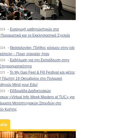
-
Εισαγωγή μαθητών/τριών στα
2024
Πειραματικά και τα Εκκλησιαστικά Σχολεία
-
Θεσσαλονίκη: Πλήθος κόσμου στην job
2024
εάπολη – Ποιες εταιρείες ήταν
-
Εκδήλωση για την Εκπαίδευση στην
2024
Επιχειρηματικότητα
-
To My Gap Feel & Fill Festival και φέτος
2023
! Πέμπτη 19 Οκτωβρίου στο Πολεμικό
Αθηνών Mind your Edu!
-
Εβδομάδα Διαδικτυακών
2023
εων «Virtual Info Week Masters at TUC» για
άμματα Μεταπτυχιακών Σπουδών στο
είο Κρήτης
εσία