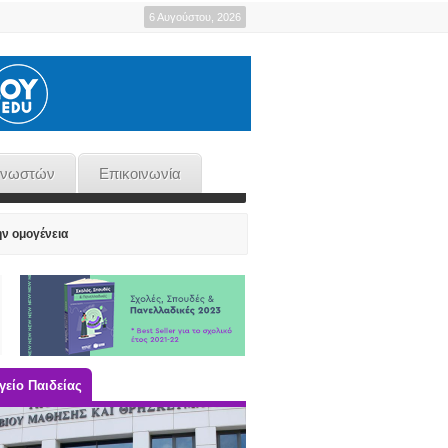
6 Αυγούστου, 2026
γνωστών
Επικοινωνία
ην ομογένεια
είο Παιδείας