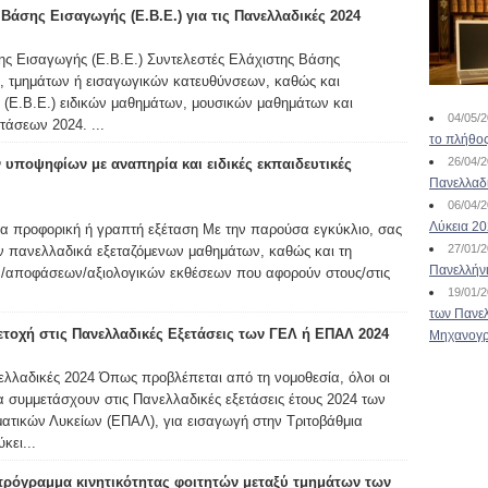
Βάσης Εισαγωγής (Ε.Β.Ε.) για τις Πανελλαδικές 2024
ης Εισαγωγής (Ε.Β.Ε.) Συντελεστές Ελάχιστης Βάσης
, τμημάτων ή εισαγωγικών κατευθύνσεων, καθώς και
 (Ε.Β.Ε.) ειδικών μαθημάτων, μουσικών μαθημάτων και
04/05/
άσεων 2024. ...
το πλήθος
26/04/
υποψηφίων με αναπηρία και ειδικές εκπαιδευτικές
Πανελλαδ
06/04/
Λύκεια 2
ια προφορική ή γραπτή εξέταση Με την παρούσα εγκύκλιο, σας
27/01/
ν πανελλαδικά εξεταζόμενων μαθημάτων, καθώς και τη
Πανελλήν
/αποφάσεων/αξιολογικών εκθέσεων που αφορούν στους/στις
19/01/
των Πανελ
τοχή στις Πανελλαδικές Εξετάσεις των ΓΕΛ ή ΕΠΑΛ 2024
Μηχανογρ
ελλαδικές 2024 Όπως προβλέπεται από τη νομοθεσία, όλοι οι
 συμμετάσχουν στις Πανελλαδικές εξετάσεις έτους 2024 των
ατικών Λυκείων (ΕΠΑΛ), για εισαγωγή στην Τριτοβάθμια
κει...
όγραμμα κινητικότητας φοιτητών μεταξύ τμημάτων των