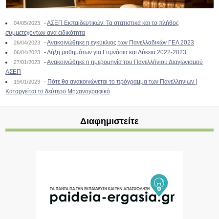
-
ΑΣΕΠ Εκπαιδευτικών: Τα στατιστικά και το πλήθος
04/05/2023
συμμετεχόντων ανά ειδικότητα
-
Ανακοινώθηκε η εγκύκλιος των Πανελλαδικών ΓΕΛ 2023
26/04/2023
-
Λήξη μαθημάτων για Γυμνάσια και Λύκεια 2022-2023
06/04/2023
-
Ανακοινώθηκε η ημερομηνία του Πανελλήνιου Διαγωνισμού
27/01/2023
ΑΣΕΠ
-
Πότε θα ανακοινώνεται το πρόγραμμα των Πανελληνίων |
19/01/2023
Καταργείται το δεύτερο Μηχανογραφικό
Διαφημιστείτε