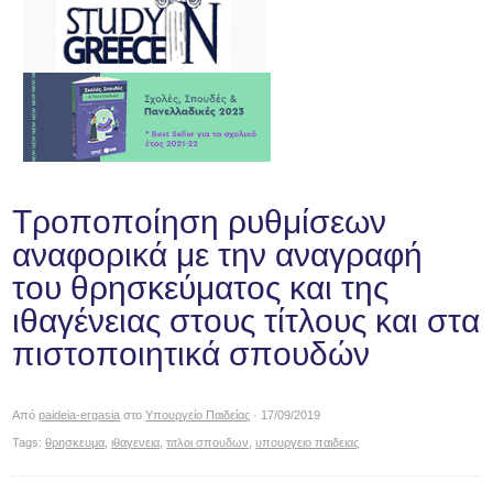
Τροποποίηση ρυθμίσεων
αναφορικά με την αναγραφή
του θρησκεύματος και της
ιθαγένειας στους τίτλους και στα
πιστοποιητικά σπουδών
Από
paideia-ergasia
στο
Υπουργείο Παιδείας
· 17/09/2019
Tags:
θρησκευμα
,
ιθαγενεια
,
τιτλοι σπουδων
,
υπουργειο παιδειας