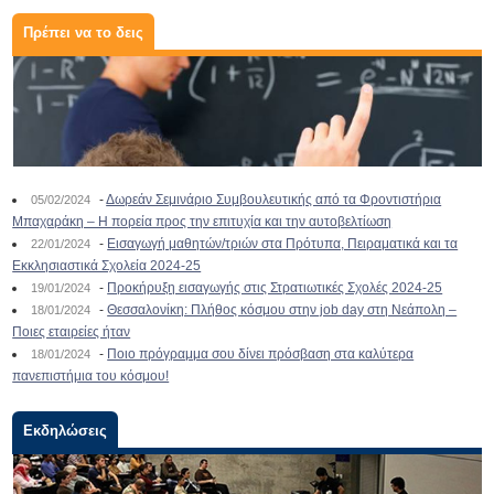
Πρέπει να το δεις
-
Δωρεάν Σεμινάριο Συμβουλευτικής από τα Φροντιστήρια
05/02/2024
Μπαχαράκη – Η πορεία προς την επιτυχία και την αυτοβελτίωση
-
Εισαγωγή μαθητών/τριών στα Πρότυπα, Πειραματικά και τα
22/01/2024
Εκκλησιαστικά Σχολεία 2024-25
-
Προκήρυξη εισαγωγής στις Στρατιωτικές Σχολές 2024-25
19/01/2024
-
Θεσσαλονίκη: Πλήθος κόσμου στην job day στη Νεάπολη –
18/01/2024
Ποιες εταιρείες ήταν
-
Ποιο πρόγραμμα σου δίνει πρόσβαση στα καλύτερα
18/01/2024
πανεπιστήμια του κόσμου!
Εκδηλώσεις