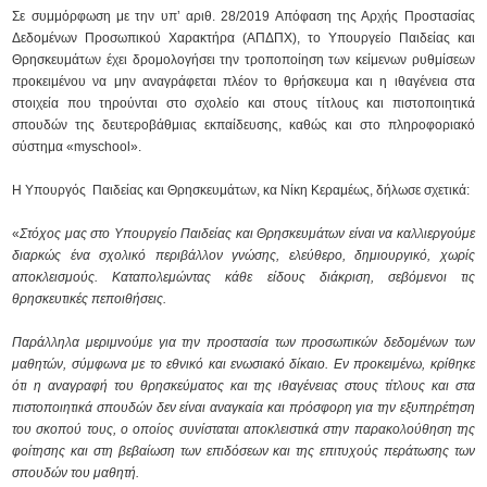
Σε συμμόρφωση με την υπ’ αριθ. 28/2019 Απόφαση της Αρχής Προστασίας
Δεδομένων Προσωπικού Χαρακτήρα (ΑΠΔΠΧ), το Υπουργείο Παιδείας και
Θρησκευμάτων έχει δρομολογήσει την τροποποίηση των κείμενων ρυθμίσεων
προκειμένου να μην αναγράφεται πλέον το θρήσκευμα και η ιθαγένεια στα
στοιχεία που τηρούνται στο σχολείο και στους τίτλους και πιστοποιητικά
σπουδών της δευτεροβάθμιας εκπαίδευσης, καθώς και στο πληροφοριακό
σύστημα «myschool».
Η Υπουργός Παιδείας και Θρησκευμάτων, κα Νίκη Κεραμέως, δήλωσε σχετικά:
«
Στόχος μας στο Υπουργείο Παιδείας και Θρησκευμάτων είναι να καλλιεργούμε
διαρκώς ένα σχολικό περιβάλλον γνώσης, ελεύθερο, δημιουργικό, χωρίς
αποκλεισμούς. Καταπολεμώντας κάθε είδους διάκριση, σεβόμενοι τις
θρησκευτικές πεποιθήσεις.
Παράλληλα μεριμνούμε για την προστασία των προσωπικών δεδομένων των
μαθητών, σύμφωνα με το εθνικό και ενωσιακό δίκαιο. Εν προκειμένω, κρίθηκε
ότι η αναγραφή του θρησκεύματος και της ιθαγένειας στους τίτλους και στα
πιστοποιητικά σπουδών δεν είναι αναγκαία και πρόσφορη για την εξυπηρέτηση
του σκοπού τους, ο οποίος συνίσταται αποκλειστικά στην παρακολούθηση της
φοίτησης και στη βεβαίωση των επιδόσεων και της επιτυχούς περάτωσης των
σπουδών του μαθητή.