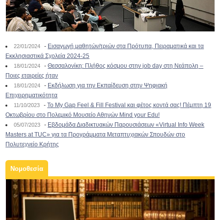
-
Εισαγωγή μαθητών/τριών στα Πρότυπα, Πειραματικά και τα
22/01/2024
Εκκλησιαστικά Σχολεία 2024-25
-
Θεσσαλονίκη: Πλήθος κόσμου στην job day στη Νεάπολη –
18/01/2024
Ποιες εταιρείες ήταν
-
Εκδήλωση για την Εκπαίδευση στην Ψηφιακή
18/01/2024
Επιχειρηματικότητα
-
To My Gap Feel & Fill Festival και φέτος κοντά σας! Πέμπτη 19
11/10/2023
Οκτωβρίου στο Πολεμικό Μουσείο Αθηνών Mind your Edu!
-
Εβδομάδα Διαδικτυακών Παρουσιάσεων «Virtual Info Week
05/07/2023
Masters at TUC» για τα Προγράμματα Μεταπτυχιακών Σπουδών στο
Πολυτεχνείο Κρήτης
Νομοθεσία