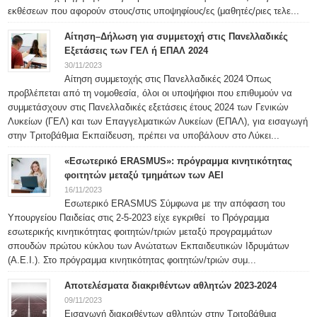
εκθέσεων που αφορούν στους/στις υποψηφίους/ες (μαθητές/ριες τελε...
Αίτηση–Δήλωση για συμμετοχή στις Πανελλαδικές
Εξετάσεις των ΓΕΛ ή ΕΠΑΛ 2024
30/11/2023
Αίτηση συμμετοχής στις Πανελλαδικές 2024 Όπως
προβλέπεται από τη νομοθεσία, όλοι οι υποψήφιοι που επιθυμούν να
συμμετάσχουν στις Πανελλαδικές εξετάσεις έτους 2024 των Γενικών
Λυκείων (ΓΕΛ) και των Επαγγελματικών Λυκείων (ΕΠΑΛ), για εισαγωγή
στην Τριτοβάθμια Εκπαίδευση, πρέπει να υποβάλουν στο Λύκει...
«Εσωτερικό ERASMUS»: πρόγραμμα κινητικότητας
φοιτητών μεταξύ τμημάτων των ΑΕΙ
16/11/2023
Εσωτερικό ERASMUS Σύμφωνα με την απόφαση του
Υπουργείου Παιδείας στις 2-5-2023 είχε εγκριθεί το Πρόγραμμα
εσωτερικής κινητικότητας φοιτητών/τριών μεταξύ προγραμμάτων
σπουδών πρώτου κύκλου των Ανώτατων Εκπαιδευτικών Ιδρυμάτων
(Α.Ε.Ι.). Στο πρόγραμμα κινητικότητας φοιτητών/τριών συμ...
Αποτελέσματα διακριθέντων αθλητών 2023-2024
09/11/2023
Εισαγωγή διακριθέντων αθλητών στην Τριτοβάθμια