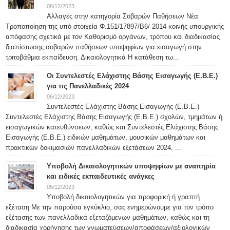
08/12/2023
Αλλαγές στην κατηγορία Σοβαρών Παθήσεων Νέα
Τροποποίηση της υπό στοιχεία Φ.151/17897/Β6/ 2014 κοινής υπουργικής
απόφασης σχετικά με τον Καθορισμό οργάνων, τρόπου και διαδικασίας
διαπίστωσης σοβαρών παθήσεων υποψηφίων για εισαγωγή στην
τριτοβάθμια εκπαίδευση. Δικαιολογητικά Η κατάθεση τω...
Οι Συντελεστές Ελάχιστης Βάσης Εισαγωγής (Ε.Β.Ε.)
για τις Πανελλαδικές 2024
06/12/2023
Συντελεστές Ελάχιστης Βάσης Εισαγωγής (Ε.Β.Ε.)
Συντελεστές Ελάχιστης Βάσης Εισαγωγής (Ε.Β.Ε.) σχολών, τμημάτων ή
εισαγωγικών κατευθύνσεων, καθώς και Συντελεστές Ελάχιστης Βάσης
Εισαγωγής (Ε.Β.Ε.) ειδικών μαθημάτων, μουσικών μαθημάτων και
πρακτικών δοκιμασιών πανελλαδικών εξετάσεων 2024. ...
Υποβολή Δικαιολογητικών υποψηφίων με αναπηρία
και ειδικές εκπαιδευτικές ανάγκες
05/12/2023
Υποβολή δικαιολογητικών για προφορική ή γραπτή
εξέταση Με την παρούσα εγκύκλιο, σας ενημερώνουμε για τον τρόπο
εξέτασης των πανελλαδικά εξεταζόμενων μαθημάτων, καθώς και τη
διαδικασία χορήγησης των γνωματεύσεων/αποφάσεων/αξιολογικών