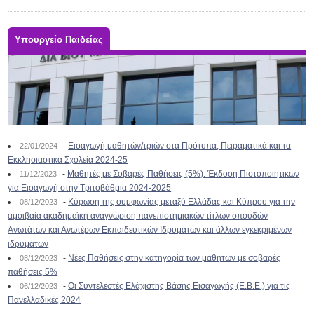
Υπουργείο Παιδείας
-
Εισαγωγή μαθητών/τριών στα Πρότυπα, Πειραματικά και τα
22/01/2024
Εκκλησιαστικά Σχολεία 2024-25
-
Μαθητές με Σοβαρές Παθήσεις (5%): Έκδοση Πιστοποιητικών
11/12/2023
για Εισαγωγή στην Τριτοβάθμια 2024-2025
-
Κύρωση της συμφωνίας μεταξύ Ελλάδας και Κύπρου για την
08/12/2023
αμοιβαία ακαδημαϊκή αναγνώριση πανεπιστημιακών τίτλων σπουδών
Ανωτάτων και Ανωτέρων Εκπαιδευτικών Ιδρυμάτων και άλλων εγκεκριμένων
ιδρυμάτων
-
Νέες Παθήσεις στην κατηγορία των μαθητών με σοβαρές
08/12/2023
παθήσεις 5%
-
Οι Συντελεστές Ελάχιστης Βάσης Εισαγωγής (Ε.Β.Ε.) για τις
06/12/2023
Πανελλαδικές 2024