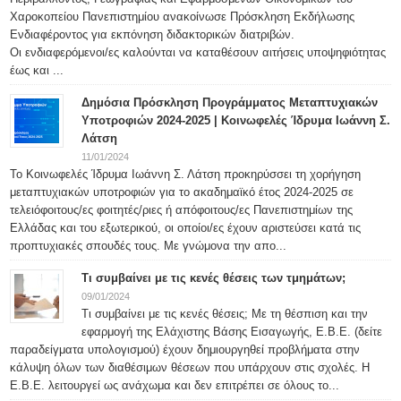
Χαροκοπείου Πανεπιστημίου ανακοίνωσε Πρόσκληση Εκδήλωσης
Ενδιαφέροντος για εκπόνηση διδακτορικών διατριβών.
Οι ενδιαφερόμενοι/ες καλούνται να καταθέσουν αιτήσεις υποψηφιότητας
έως και ...
Δημόσια Πρόσκληση Προγράμματος Μεταπτυχιακών
Υποτροφιών 2024-2025 | Κοινωφελές Ίδρυμα Ιωάννη Σ.
Λάτση
11/01/2024
Το Κοινωφελές Ίδρυμα Ιωάννη Σ. Λάτση προκηρύσσει τη χορήγηση
μεταπτυχιακών υποτροφιών για το ακαδημαϊκό έτος 2024-2025 σε
τελειόφοιτους/ες φοιτητές/ριες ή απόφοιτους/ες Πανεπιστημίων της
Ελλάδας και του εξωτερικού, οι οποίοι/ες έχουν αριστεύσει κατά τις
προπτυχιακές σπουδές τους. Με γνώμονα την απο...
Τι συμβαίνει με τις κενές θέσεις των τμημάτων;
09/01/2024
Τι συμβαίνει με τις κενές θέσεις; Με τη θέσπιση και την
εφαρμογή της Ελάχιστης Βάσης Εισαγωγής, Ε.Β.Ε. (δείτε
παραδείγματα υπολογισμού) έχουν δημιουργηθεί προβλήματα στην
κάλυψη όλων των διαθέσιμων θέσεων που υπάρχουν στις σχολές. Η
Ε.Β.Ε. λειτουργεί ως ανάχωμα και δεν επιτρέπει σε όλους το...