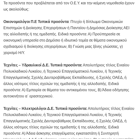
Τα προσόντα που προβλέπεται από τον Ο.Ε.Υ. και την κείμενη νομοθεσία έχουν
ως ακολούθως:
Οικονομολόγοι Π.Ε Τυπικά προσόντα
: Πτυχίο ή δίπλωμα Οικονομικών
Επιστημών ή Διοίκησης Επιχειρήσεων ή Παντείου ή Δημόσιας Διοίκησης ΑΕΙ
της αλλοδαπής ή της ημεδαπής. Ειδικά προσόντα: Α) Προϋπηρεσία σε
οικονομική υπηρεσία στο Δημόσιο ή ιδιωτικό τομέα σε θέματα οικονομικού
σχεδιασμού ή διοίκησης επιχειρήσεων, Β) Γνώση μιας ξένης γλώσσας, γ)
χειρισμό Η/Υ.
Τεχνίτες – Υδραυλικοί Δ.Ε. Τυπικά προσόντα:
Απολυτήριος τίτλος Ενιαίου
Πολυκλαδικού Λυκείου, ή Τεχνικού Επαγγελματικού Λυκείου, ή Τεχνικής
Επαγγελματικής Σχολής Δευτεροβάθμιας Εκπαίδευσης, ή Σχολής ΟΑΕΔ, ή
άλλος ισότιμος τίτλος σχολών της ημεδαπής ή της αλλοδαπής. Ειδικά
προσόντα: Α) Εμπειρία σε θέματα του αντικειμένου τους, Β) Άδεια οδήγησης
αυτοκινήτου α΄ ερασιτεχνικού.
Τεχνίτες – Ηλεκτρολόγοι Δ.Ε. Τυπικά προσόντα:
Απολυτήριος τίτλος Ενιαίου
Πολυκλαδικού Λυκείου, ή Τεχνικού Επαγγελματικού Λυκείου, ή Τεχνικής
Επαγγελματικής Σχολής Δευτεροβάθμιας Εκπαίδευσης, ή Σχολής ΟΑΕΔ, ή
άλλος ισότιμος τίτλος σχολών της ημεδαπής ή της αλλοδαπής. Ειδικά
προσόντα: Α) Άδεια άσκησης επαγγέλματος εγκαταστάτη ή Συντηρητή