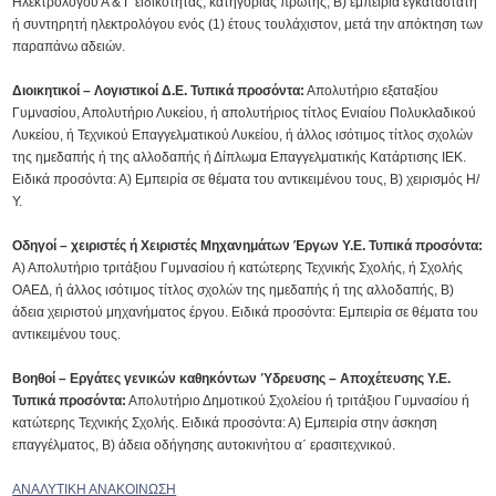
Ηλεκτρολόγου Α & Γ ειδικότητας, κατηγορίας πρώτης, Β) εμπειρία εγκαταστάτη
ή συντηρητή ηλεκτρολόγου ενός (1) έτους τουλάχιστον, μετά την απόκτηση των
παραπάνω αδειών.
Διοικητικοί – Λογιστικοί Δ.Ε. Τυπικά προσόντα:
Απολυτήριο εξαταξίου
Γυμνασίου, Απολυτήριο Λυκείου, ή απολυτήριος τίτλος Ενιαίου Πολυκλαδικού
Λυκείου, ή Τεχνικού Επαγγελματικού Λυκείου, ή άλλος ισότιμος τίτλος σχολών
της ημεδαπής ή της αλλοδαπής ή Δίπλωμα Επαγγελματικής Κατάρτισης ΙΕΚ.
Ειδικά προσόντα: Α) Εμπειρία σε θέματα του αντικειμένου τους, Β) χειρισμός Η/
Υ.
Οδηγοί – χειριστές ή Χειριστές Μηχανημάτων Έργων Υ.Ε. Τυπικά προσόντα:
Α) Απολυτήριο τριτάξιου Γυμνασίου ή κατώτερης Τεχνικής Σχολής, ή Σχολής
ΟΑΕΔ, ή άλλος ισότιμος τίτλος σχολών της ημεδαπής ή της αλλοδαπής, Β)
άδεια χειριστού μηχανήματος έργου. Ειδικά προσόντα: Εμπειρία σε θέματα του
αντικειμένου τους.
Βοηθοί – Εργάτες γενικών καθηκόντων Ύδρευσης – Αποχέτευσης Υ.Ε.
Τυπικά προσόντα:
Απολυτήριο Δημοτικού Σχολείου ή τριτάξιου Γυμνασίου ή
κατώτερης Τεχνικής Σχολής. Ειδικά προσόντα: Α) Εμπειρία στην άσκηση
επαγγέλματος, Β) άδεια οδήγησης αυτοκινήτου α΄ ερασιτεχνικού.
ΑΝΑΛΥΤΙΚΗ ΑΝΑΚΟΙΝΩΣΗ