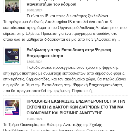
πανεπιστήμια του κόσμου!
18/01/2024
Τι είναι το IB και ποιες δυνατότητες ξεκλειδώνει
Το πρόγραμμα Διεθνούς Απολυτηρίου IB αποτελεί ένα από τα 3
εκπαιδευτικά προγράμματα του Οργανισμού Διεθνούς Απολυτηρίου, που
εδρεύει στην Ελβετία. Πρόκειται για ένα πρόγραμμα σπουδών, στο
οποίο όλα τα μαθήματα διδάσκονται σε μία από τις 3 γλώσσες: αγ...
Εκδήλωση για την Εκπαίδευση στην Ψηφιακή
Επιχειρηματικότητα
18/01/2024
Πολυδιάστατες προσεγγίσεις στον χώρο της ψηφιακής
επιχειρηματικότητας με συμμετοχή εκπροσώπων από δημόσιους φορείς,
επιχειρήσεις, θερμοκοιτίδες, και τον ακαδημαϊκό χώρο, θα περιλαμβάνει
η ημερίδα με θέμα την Εκπαίδευση στην Ψηφιακή Επιχειρηματικότητα,
που θα πραγματοποιηθεί την ερχόμενη Παρασκευή, ...
ΠΡΟΣΚΛΗΣΗ ΕΚΔΗΛΩΣΗΣ ΕΝΔΙΑΦΕΡΟΝΤΟΣ ΓΙΑ ΤΗΝ
ΕΚΠΟΝΗΣΗ ΔΙΔΑΚΤΟΡΙΚΩΝ ΔΙΑΤΡΙΒΩΝ ΣΤΟ ΤΜΗΜΑ
ΟΙΚΟΝΟΜΙΑΣ ΚΑΙ ΒΙΩΣΙΜΗΣ ΑΝΑΠΤΥΞΗΣ
15/01/2024
Το Τμήμα Οικονομίας και Βιώσιμης Ανάπτυξης της Σχολής
Περιβάλλοντος, Γεωγραφίας και Εφαρμοσμένων Οικονομικών του