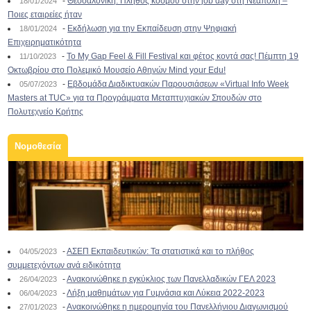
-
Θεσσαλονίκη: Πλήθος κόσμου στην job day στη Νεάπολη –
18/01/2024
Ποιες εταιρείες ήταν
-
Εκδήλωση για την Εκπαίδευση στην Ψηφιακή
18/01/2024
Επιχειρηματικότητα
-
To My Gap Feel & Fill Festival και φέτος κοντά σας! Πέμπτη 19
11/10/2023
Οκτωβρίου στο Πολεμικό Μουσείο Αθηνών Mind your Edu!
-
Εβδομάδα Διαδικτυακών Παρουσιάσεων «Virtual Info Week
05/07/2023
Masters at TUC» για τα Προγράμματα Μεταπτυχιακών Σπουδών στο
Πολυτεχνείο Κρήτης
Νομοθεσία
-
ΑΣΕΠ Εκπαιδευτικών: Τα στατιστικά και το πλήθος
04/05/2023
συμμετεχόντων ανά ειδικότητα
-
Ανακοινώθηκε η εγκύκλιος των Πανελλαδικών ΓΕΛ 2023
26/04/2023
-
Λήξη μαθημάτων για Γυμνάσια και Λύκεια 2022-2023
06/04/2023
-
Ανακοινώθηκε η ημερομηνία του Πανελλήνιου Διαγωνισμού
27/01/2023