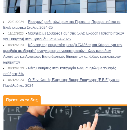
-
Εισαγωγή μαθητών/τριών στα Πρότυπα, Πειραματικά και τα
22/01/2024
Εκκλησιαστικά Σχολεία 2024-25
-
Μαθητές με Σοβαρές Παθήσεις (5%): Έκδοση Πιστοποιητικών
11/12/2023
για Εισαγωγή στην Τριτοβάθμια 2024-2025
-
Κύρωση της συμφωνίας μεταξύ Ελλάδας και Κύπρου για την
08/12/2023
αμοιβαία ακαδημαϊκή αναγνώριση πανεπιστημιακών τίτλων σπουδών
Ανωτάτων και Ανωτέρων Εκπαιδευτικών Ιδρυμάτων και άλλων εγκεκριμένων
ιδρυμάτων
-
Νέες Παθήσεις στην κατηγορία των μαθητών με σοβαρές
08/12/2023
παθήσεις 5%
-
Οι Συντελεστές Ελάχιστης Βάσης Εισαγωγής (Ε.Β.Ε.) για τις
06/12/2023
Πανελλαδικές 2024
Πρέπει να το δεις