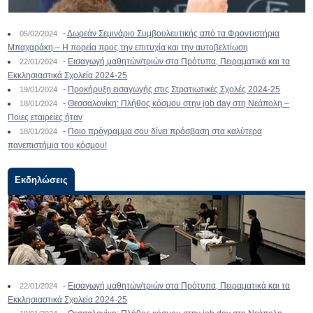
-
Δωρεάν Σεμινάριο Συμβουλευτικής από τα Φροντιστήρια
05/02/2024
Μπαχαράκη – Η πορεία προς την επιτυχία και την αυτοβελτίωση
-
Εισαγωγή μαθητών/τριών στα Πρότυπα, Πειραματικά και τα
22/01/2024
Εκκλησιαστικά Σχολεία 2024-25
-
Προκήρυξη εισαγωγής στις Στρατιωτικές Σχολές 2024-25
19/01/2024
-
Θεσσαλονίκη: Πλήθος κόσμου στην job day στη Νεάπολη –
18/01/2024
Ποιες εταιρείες ήταν
-
Ποιο πρόγραμμα σου δίνει πρόσβαση στα καλύτερα
18/01/2024
πανεπιστήμια του κόσμου!
Εκδηλώσεις
-
Εισαγωγή μαθητών/τριών στα Πρότυπα, Πειραματικά και τα
22/01/2024
Εκκλησιαστικά Σχολεία 2024-25