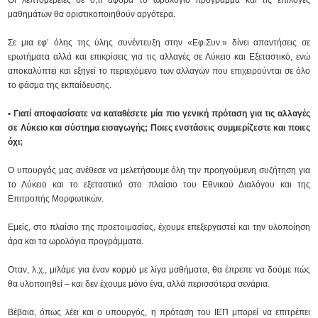
Οι λεπτομέρειες σε ό,τι αφορά το ωρολόγιο πρόγραμμα και τις επιλογές
μαθημάτων θα οριστικοποιηθούν αργότερα.
Σε μια εφ’ όλης της ύλης συνέντευξη στην «Εφ.Συν.» δίνει απαντήσεις σε
ερωτήματα αλλά και επικρίσεις για τις αλλαγές σε Λύκειο και Εξεταστικό, ενώ
αποκαλύπτει και εξηγεί το περιεχόμενο των αλλαγών που επιχειρούνται σε όλο
το φάσμα της εκπαίδευσης.
• Γιατί αποφασίσατε να καταθέσετε μία πιο γενική πρόταση για τις αλλαγές
σε Λύκειο και σύστημα εισαγωγής; Ποιες ενστάσεις συμμερίζεστε και ποιες
όχι;
Ο υπουργός μας ανέθεσε να μελετήσουμε όλη την προηγούμενη συζήτηση για
το Λύκειο και το εξεταστικό στο πλαίσιο του Εθνικού Διαλόγου και της
Επιτροπής Μορφωτικών.
Εμείς, στο πλαίσιο της προετοιμασίας, έχουμε επεξεργαστεί και την υλοποίηση
άρα και τα ωρολόγια προγράμματα.
Οταν, λ.χ., μιλάμε για έναν κορμό με λίγα μαθήματα, θα έπρεπε να δούμε πώς
θα υλοποιηθεί – και δεν έχουμε μόνο ένα, αλλά περισσότερα σενάρια.
Βέβαια, όπως λέει και ο υπουργός, η πρόταση του ΙΕΠ μπορεί να επιτρέπει