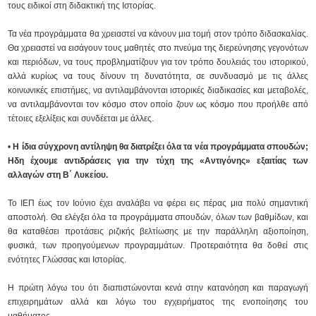
τους ειδικοί στη διδακτική της Ιστορίας.
Τα νέα προγράμματα θα χρειαστεί να κάνουν μια τομή στον τρόπο διδασκαλίας.
Θα χρειαστεί να εισάγουν τους μαθητές στο πνεύμα της διερεύνησης γεγονότων
και περιόδων, να τους προβληματίζουν για τον τρόπο δουλειάς του ιστορικού,
αλλά κυρίως να τους δίνουν τη δυνατότητα, σε συνδυασμό με τις άλλες
κοινωνικές επιστήμες, να αντιλαμβάνονται ιστορικές διαδικασίες και μεταβολές,
να αντιλαμβάνονται τον κόσμο στον οποίο ζουν ως κόσμο που προήλθε από
τέτοιες εξελίξεις και συνδέεται με άλλες.
•
Η ίδια σύγχρονη αντίληψη θα διατρέξει όλα τα νέα προγράμματα σπουδών;
Ηδη έχουμε αντιδράσεις για την τύχη της «Αντιγόνης» εξαιτίας των
αλλαγών στη Β΄ Λυκείου.
Το ΙΕΠ έως τον Ιούνιο έχει αναλάβει να φέρει εις πέρας μια πολύ σημαντική
αποστολή. Θα ελέγξει όλα τα προγράμματα σπουδών, όλων των βαθμίδων, και
θα καταθέσει προτάσεις ριζικής βελτίωσης με την παράλληλη αξιοποίηση,
φυσικά, των προηγούμενων προγραμμάτων. Προτεραιότητα θα δοθεί στις
ενότητες Γλώσσας και Ιστορίας.
Η πρώτη λόγω του ότι διαπιστώνονται κενά στην κατανόηση και παραγωγή
επιχειρημάτων αλλά και λόγω του εγχειρήματος της ενοποίησης του