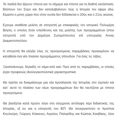
Τα παιδιά δεν ξέρουν τίποτα για το σήμερα και τίποτα για τη διεθνή κατάσταση.
Βλέπουν τον Σύρο και δεν καταλαβαίνουν πώς η Ιστορία τον έφερε εδώ.
Είμαστε η μόνη χώρα που στην ουσία δεν διδάσκεται ο 20ός και ο 21ος αιώνας.
Εχουμε αναθέσει μελέτη σε επιτροπή με επικεφαλής τον ιστορικό Πολυμέρη
Βόγλη, ο οποίος ήταν υπεύθυνος και της μελέτης των προγραμμάτων (στην
επιτροπή υπό τον Δημήτρη Σωτηρόπουλο) επί υπουργίας Αννας
Διαμαντοπούλου.
Η επιτροπή θα ελέγξει όλες τις προηγούμενες παρεμβάσεις προκειμένου να
καταθέσει ένα νέο πλαίσιο προγράμματος σπουδών. Για όλες τις τάξεις.
Ξαναπιάνουμε, δηλαδή, το νήμα από εκεί. Πριν από τις παρεμβάσεις, οι οποίες
είχαν προφανώς ιδεολογικοπολιτικά χαρακτηριστικά.
Θα πρέπει να δοκιμάσουμε μια νέα προσέγγιση της Ιστορίας στο σχολείο και
κατ’ αυτό το πλαίσιο των νέων προγραμμάτων δεν θα ταυτίζεται με τίποτα
προηγούμενο.
Θα βασίζεται κατά πρώτο λόγο στη σύγχρονη αντίληψη περί διδακτικής της
Ιστορίας, εξ ου και η επιτροπή του ΙΕΠ. Θα συνεργαστούν οι Χριστίνα
Κουλούρη, Γιώργος Κόκκινος, Αγγελος Παληκίδης και Κώστας Κασβίκης, όλοι