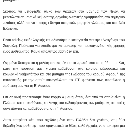
μαθήματος.
Σκοπός, να μεταφερθεί υλικό των Αρχαίων στο μάθημα των Νέων, να
μελετώνται σημαντικά κείμενα της αρχαίας ελληνικής γραμματείας στο σημερινό
πλαίσιο, αλλά και να υπάρχει δείγμα ιστορικών μορφών γλώσσας και στα Νέα
Ελληνικά.
Είναι τελείως εκτός λογικής και αδιανόητη η καταγγελία για την «Αντιγόνη» του
Σοφοκλή. Πρόκειται για υπόδειγμα κατασκευής και προπαγανδιστικής χρήσης
ενός μυθεύματος. Καμιά απολύτως βάση δεν έχει.
Οχι μόνο διατηρείται η μελέτη του κειμένου στο πρωτότυπο στο μάθημα, αλλά,
κατά την πρότασή μας, γίνεται εμβάθυνση στα κρίσιμα φιλοσοφικά και
κοινωνικά νοήματά του και στο μάθημα της Γλώσσας του κορμού. Αφορμή της
κατασκευής με την οποία καταγγέλλεται το ΙΕΠ φαίνεται πως αποτέλεσε η
πρότασή μας για τη Β΄ Λυκείου.
Οτι δηλαδή προτείνουμε έναν κορμό 4 μαθημάτων, ένα από τα οποία είναι η
Γλώσσα, και κατευθύνσεις επιλογής του ενδιαφέροντος των μαθητών, οι οποίες
συνεχίζονται και εμβαθύνονται στη Γ’ Λυκείου.
Αυτό επιτρέπει κάτι που σχεδόν μόνο στην Ελλάδα δεν γινόταν, να μάθει
δηλαδή ένας μαθητής, που πραγματικά το θέλει, καλά Αρχαία, να αποκτήσει μια