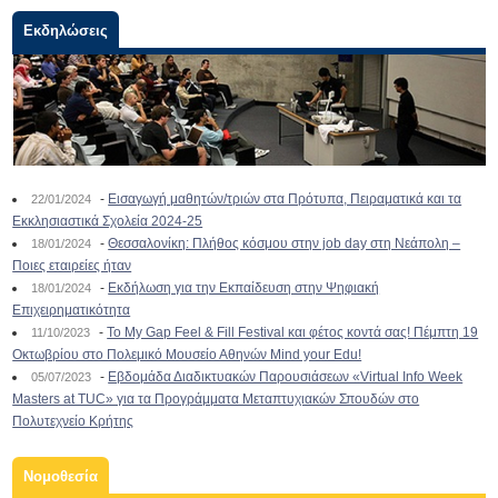
Εκδηλώσεις
-
Εισαγωγή μαθητών/τριών στα Πρότυπα, Πειραματικά και τα
22/01/2024
Εκκλησιαστικά Σχολεία 2024-25
-
Θεσσαλονίκη: Πλήθος κόσμου στην job day στη Νεάπολη –
18/01/2024
Ποιες εταιρείες ήταν
-
Εκδήλωση για την Εκπαίδευση στην Ψηφιακή
18/01/2024
Επιχειρηματικότητα
-
To My Gap Feel & Fill Festival και φέτος κοντά σας! Πέμπτη 19
11/10/2023
Οκτωβρίου στο Πολεμικό Μουσείο Αθηνών Mind your Edu!
-
Εβδομάδα Διαδικτυακών Παρουσιάσεων «Virtual Info Week
05/07/2023
Masters at TUC» για τα Προγράμματα Μεταπτυχιακών Σπουδών στο
Πολυτεχνείο Κρήτης
Νομοθεσία