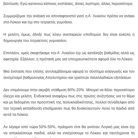
βελτίωση. Εγώ κατανοώ κάποιες ενστάσεις, άλλες λιγότερο, άλλες περισσότερο.
Συμμερίζομαι την ανάγκη να αποσαφηνιστεί γιατί η Α΄ Λυκείου πρέπει να ανήκει
στο Λύκειο και όχι στο τετραετές γυμνάσιο.
Η μελέτη, όμως, έδειξε πως λόγω ανεπαρκών υποδομών δεν είναι εύκολη η
δημιουργία του τετραετούς γυμνασίου.
Επιπλέον, εμείς σκεφτήκαμε την Α΄ Λυκείου όχι ως κατάληξη βαθμίδας αλλά ως
αφετηρία. Εξάλλου, η πρότασή μας για υποχρεωτικότητα αφορά όλο το Λύκειο.
Μια ένσταση που επίσης αντιλαμβάνομαι αφορά το σύστημα εισαγωγής και τον
συσχετισμό βαθμολογίας Απολυτηρίου και γραπτών πανελλαδικών εξετάσεων.
Δεν επιμένουμε στην ακριβή στάθμιση 80%-20%. Μπορεί να θέλει περισσότερο
έλεγχο και μελέτη. Ενδεικτικά αναφέρω πως στις πρώτες συζητήσεις για το θέμα
και με δεδομένη την προοπτική της πολυκλαδικότητας, πολλοί συνάδελφοι από
την τεχνική εκπαίδευση επισήμαναν πως θα δυσκολευτούν πολύ τα παιδιά από
αυτά τα Λύκεια.
Αν λέγαμε από τώρα 50%-50%, πράγματι έτσι θα γινόταν. Λογική μας είναι όχι
να αποκλείσουμε παιδιά, αλλά να ενισχύσουμε το Λύκειο και ταυτόχρονα τη