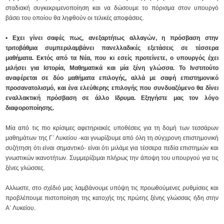
σταδιακή συγκεκριμενοποίηση και να δώσουμε το πόρισμα στον υπουργό
βάσει του οποίου θα ληφθούν οι τελικές αποφάσεις.
•
Εχει γίνει σαφές πως, ανεξαρτήτως αλλαγών, η πρόσβαση στην
τριτοβάθμια συμπεριλαμβάνει πανελλαδικές εξετάσεις σε τέσσερα
μαθήματα. Εκτός από τα Νέα, που κι εσείς προτείνετε, ο υπουργός έχει
μιλήσει για Ιστορία, Μαθηματικά και μία ξένη γλώσσα. Το Ινστιτούτο
αναφέρεται σε δύο μαθήματα επιλογής, αλλά με σαφή επιστημονικό
προσανατολισμό, και ένα ελεύθερης επιλογής που συνδυαζόμενο θα δίνει
εναλλακτική πρόσβαση σε άλλο Ιδρυμα. Εξηγήστε μας τον λόγο
διαφοροποίησης.
Μία από τις πιο κρίσιμες αφετηριακές υποθέσεις για τη δομή των τεσσάρων
μαθημάτων της Γ΄ Λυκείου -και γνωρίζουμε από όλη τη σύγχρονη επιστημονική
συζήτηση ότι είναι σημαντικό- είναι ότι μιλάμε για τέσσερα πεδία επιστημών και
γνωστικών ικανοτήτων. Συμμερίζομαι πλήρως την άποψη του υπουργού για τις
ξένες γλώσσες.
Αλλωστε, στο σχέδιό μας λαμβάνουμε υπόψη τις προωθούμενες ρυθμίσεις και
προβλέπουμε πιστοποίηση της κατοχής της πρώτης ξένης γλώσσας ήδη στην
Α΄ Λυκείου.