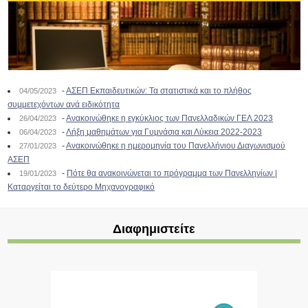
-
ΑΣΕΠ Εκπαιδευτικών: Τα στατιστικά και το πλήθος
04/05/2023
συμμετεχόντων ανά ειδικότητα
-
Ανακοινώθηκε η εγκύκλιος των Πανελλαδικών ΓΕΛ 2023
26/04/2023
-
Λήξη μαθημάτων για Γυμνάσια και Λύκεια 2022-2023
06/04/2023
-
Ανακοινώθηκε η ημερομηνία του Πανελλήνιου Διαγωνισμού
27/01/2023
ΑΣΕΠ
-
Πότε θα ανακοινώνεται το πρόγραμμα των Πανελληνίων |
19/01/2023
Καταργείται το δεύτερο Μηχανογραφικό
Διαφημιστείτε