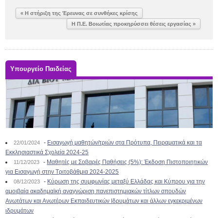
« Η στήριξη της Έρευνας σε συνθήκες κρίσης
Η Π.Ε. Βοιωτίας προκηρύσσει θέσεις εργασίας »
Υπουργείο Παιδείας
-
Εισαγωγή μαθητών/τριών στα Πρότυπα, Πειραματικά και τα
22/01/2024
Εκκλησιαστικά Σχολεία 2024-25
-
Μαθητές με Σοβαρές Παθήσεις (5%): Έκδοση Πιστοποιητικών
11/12/2023
για Εισαγωγή στην Τριτοβάθμια 2024-2025
-
Κύρωση της συμφωνίας μεταξύ Ελλάδας και Κύπρου για την
08/12/2023
αμοιβαία ακαδημαϊκή αναγνώριση πανεπιστημιακών τίτλων σπουδών
Ανωτάτων και Ανωτέρων Εκπαιδευτικών Ιδρυμάτων και άλλων εγκεκριμένων
ιδρυμάτων