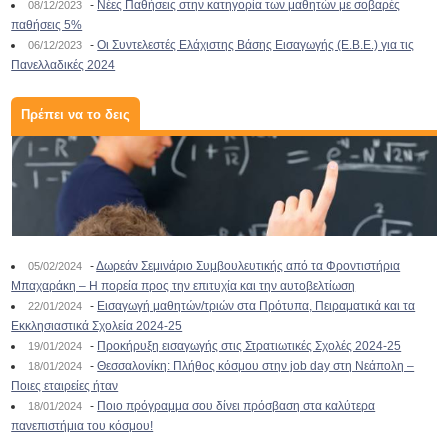
-
Νέες Παθήσεις στην κατηγορία των μαθητών με σοβαρές
08/12/2023
παθήσεις 5%
-
Οι Συντελεστές Ελάχιστης Βάσης Εισαγωγής (Ε.Β.Ε.) για τις
06/12/2023
Πανελλαδικές 2024
Πρέπει να το δεις
-
Δωρεάν Σεμινάριο Συμβουλευτικής από τα Φροντιστήρια
05/02/2024
Μπαχαράκη – Η πορεία προς την επιτυχία και την αυτοβελτίωση
-
Εισαγωγή μαθητών/τριών στα Πρότυπα, Πειραματικά και τα
22/01/2024
Εκκλησιαστικά Σχολεία 2024-25
-
Προκήρυξη εισαγωγής στις Στρατιωτικές Σχολές 2024-25
19/01/2024
-
Θεσσαλονίκη: Πλήθος κόσμου στην job day στη Νεάπολη –
18/01/2024
Ποιες εταιρείες ήταν
-
Ποιο πρόγραμμα σου δίνει πρόσβαση στα καλύτερα
18/01/2024
πανεπιστήμια του κόσμου!