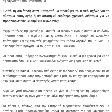
σφραγίδα του στο Πανεπιστήμιο.
•
Από τη συζήτηση στην Επιτροπή θα προκύψει το τελικό σχέδιο για το
σύστημα εισαγωγής ή θα απαιτηθεί ευρύτερο χρονικό διάστημα για να
προσδιοριστούν με ακρίβεια οι αλλαγές;
Μέχρι το τέλος της χρονιάς οι μαθητές θα ξέρουν τι είδους σύστημα θα έχουν
μπροστά τους. Η ακρίβεια και η λεπτομέρεια θα αφορά το ωρολόγιο
πρόγραμμα και τις επιλογές μαθημάτων, τον τρόπο δηλαδή που οι ίδιοι θα
οικοδομούν το πρόγραμμά τους στη Β΄ και Γ΄ Λυκείου.
Ως προς αυτό, υπάρχει το πλεονέκτημα ότι έχουμε ακόμα μία χρονιά για να το
οριστικοποιήσουμε. Η δε Α΄ Λυκείου έχει ελάχιστη διαφορά με τη σημερινή.
Συνεπώς, τα παιδιά θα ξέρουν από φέτος σε τι είδους Λύκειο προχωρούν και σε
τι σύστημα πρόσβασης στην τριτοβάθμια. Εμείς, αν και έχουμε επεξεργαστεί με
ακρίβεια και το σύστημα εισαγωγής, δεν το καταθέσαμε.
Ακριβώς γιατί θεωρούμε ότι πρέπει να γίνει συζήτηση για τη μορφοποίηση
των τελικών αντιλήψεων για το τι σημαίνει πρόσβαση στην τριτοβάθμια.
Το πόρισμα, πάντως, από την Επιτροπή Μορφωτικών Υποθέσεων δεν θα
αργήσει. Εμείς παρακολουθούμε στενά τη συζήτηση για να κάνουμε τη