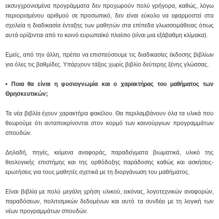
εκσυγχρονισμένα προγράμματα δεν προχωρούν πολύ γρήγορα, καθώς, λόγω
περιορισμένου αριθμού σε προσωπικό, δεν είναι εύκολο να εφαρμοστεί στα
σχολεία η διαδικασία ένταξης των μαθητών στα επίπεδα γλωσσομάθειας όπως
αυτά ορίζονται από το κοινό ευρωπαϊκό πλαίσιο (είναι μια εξάβαθμη κλίμακα).
Εμείς, από την άλλη, πρέπει να επισπεύσουμε τις διαδικασίες έκδοσης βιβλίων
για όλες τις βαθμίδες. Υπάρχουν τάξεις χωρίς βιβλίο δεύτερης ξένης γλώσσας.
•
Ποια θα είναι η φυσιογνωμία και ο χαρακτήρας του μαθήματος των
Θρησκευτικών;
Τα νέα βιβλία έχουν χαρακτήρα φακέλου. Θα περιλαμβάνουν όλα τα υλικά που
θεωρούμε ότι ανταποκρίνονται στον κορμό των καινούργιων προγραμμάτων
σπουδών.
Δηλαδή, πηγές, κείμενα αναφοράς, παραδείγματα βιωματικά, υλικό της
θεολογικής επιστήμης και της ορθόδοξης παράδοσης καθώς και ασκήσεις-
ερωτήσεις για τους μαθητές σχετικά με τη διοργάνωση του μαθήματος.
Είναι βιβλία με πολύ μεγάλη χρήση υλικού, εικόνας, λογοτεχνικών αναφορών,
παραδόσεων, πολιτισμικών δεδομένων και αυτό τα συνδέει με τη λογική των
νέων προγραμμάτων σπουδών.