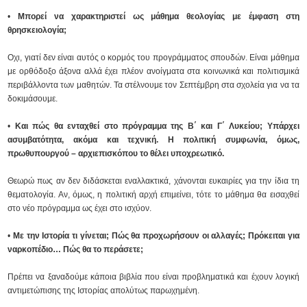
•
Μπορεί να χαρακτηριστεί ως μάθημα θεολογίας με έμφαση στη
θρησκειολογία;
Οχι, γιατί δεν είναι αυτός ο κορμός του προγράμματος σπουδών. Είναι μάθημα
με ορθόδοξο άξονα αλλά έχει πλέον ανοίγματα στα κοινωνικά και πολιτισμικά
περιβάλλοντα των μαθητών. Τα στέλνουμε τον Σεπτέμβρη στα σχολεία για να τα
δοκιμάσουμε.
•
Και πώς θα ενταχθεί στο πρόγραμμα της Β΄ και Γ΄ Λυκείου; Υπάρχει
ασυμβατότητα, ακόμα και τεχνική. Η πολιτική συμφωνία, όμως,
πρωθυπουργού – αρχιεπισκόπου το θέλει υποχρεωτικό.
Θεωρώ πως αν δεν διδάσκεται εναλλακτικά, χάνονται ευκαιρίες για την ίδια τη
θεματολογία. Αν, όμως, η πολιτική αρχή επιμείνει, τότε το μάθημα θα εισαχθεί
στο νέο πρόγραμμα ως έχει στο ισχύον.
•
Με την Ιστορία τι γίνεται; Πώς θα προχωρήσουν οι αλλαγές; Πρόκειται για
ναρκοπέδιο… Πώς θα το περάσετε;
Πρέπει να ξαναδούμε κάποια βιβλία που είναι προβληματικά και έχουν λογική
αντιμετώπισης της Ιστορίας απολύτως παρωχημένη.