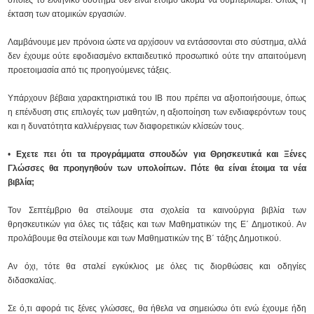
οποίες το ελληνικό σύστημα δεν είναι έτοιμο ακόμα να συμπεριλάβει. Οπως η
έκταση των ατομικών εργασιών.
Λαμβάνουμε μεν πρόνοια ώστε να αρχίσουν να εντάσσονται στο σύστημα, αλλά
δεν έχουμε ούτε εφοδιασμένο εκπαιδευτικό προσωπικό ούτε την απαιτούμενη
προετοιμασία από τις προηγούμενες τάξεις.
Υπάρχουν βέβαια χαρακτηριστικά του ΙΒ που πρέπει να αξιοποιήσουμε, όπως
η επένδυση στις επιλογές των μαθητών, η αξιοποίηση των ενδιαφερόντων τους
και η δυνατότητα καλλιέργειας των διαφορετικών κλίσεών τους.
•
Εχετε πει ότι τα προγράμματα σπουδών για Θρησκευτικά και Ξένες
Γλώσσες θα προηγηθούν των υπολοίπων. Πότε θα είναι έτοιμα τα νέα
βιβλία;
Τον Σεπτέμβριο θα στείλουμε στα σχολεία τα καινούργια βιβλία των
θρησκευτικών για όλες τις τάξεις και των Μαθηματικών της Ε΄ Δημοτικού. Αν
προλάβουμε θα στείλουμε και των Μαθηματικών της Β΄ τάξης Δημοτικού.
Αν όχι, τότε θα σταλεί εγκύκλιος με όλες τις διορθώσεις και οδηγίες
διδασκαλίας.
Σε ό,τι αφορά τις ξένες γλώσσες, θα ήθελα να σημειώσω ότι ενώ έχουμε ήδη