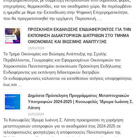
επιχειρηματικότητας με συμμετοχή εκπροσώπων από δημόσιους φορείς,
επιχειρήσεις, θερμοκοιτίδες, και τον ακαδημαϊκό χώρο, θα περιλαμβάνει
η ημερίδα με θέμα την Εκπαίδευση στην Ψηφιακή Επιχειρηματικότητα,
που θα πραγματοποιηθεί την ερχόμενη Παρασκευή, ...
ΠΡΟΣΚΛΗΣΗ ΕΚΔΗΛΩΣΗΣ ΕΝΔΙΑΦΕΡΟΝΤΟΣ ΓΙΑ ΤΗΝ
ΕΚΠΟΝΗΣΗ ΔΙΔΑΚΤΟΡΙΚΩΝ ΔΙΑΤΡΙΒΩΝ ΣΤΟ ΤΜΗΜΑ
ΟΙΚΟΝΟΜΙΑΣ ΚΑΙ ΒΙΩΣΙΜΗΣ ΑΝΑΠΤΥΞΗΣ
15/01/2024
Το Τμήμα Οικονομίας και Βιώσιμης Ανάπτυξης της Σχολής
Περιβάλλοντος, Γεωγραφίας και Εφαρμοσμένων Οικονομικών του
Χαροκοπείου Πανεπιστημίου ανακοίνωσε Πρόσκληση Εκδήλωσης
Ενδιαφέροντος για εκπόνηση διδακτορικών διατριβών.
Οι ενδιαφερόμενοι/ες καλούνται να καταθέσουν αιτήσεις υποψηφιότητας
έως και ...
Δημόσια Πρόσκληση Προγράμματος Μεταπτυχιακών
Υποτροφιών 2024-2025 | Κοινωφελές Ίδρυμα Ιωάννη Σ.
Λάτση
11/01/2024
Το Κοινωφελές Ίδρυμα Ιωάννη Σ. Λάτση προκηρύσσει τη χορήγηση
μεταπτυχιακών υποτροφιών για το ακαδημαϊκό έτος 2024-2025 σε
τελειόφοιτους/ες φοιτητές/ριες ή απόφοιτους/ες Πανεπιστημίων της