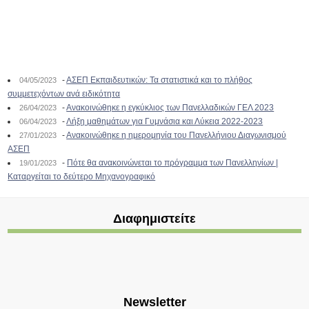
-
ΑΣΕΠ Εκπαιδευτικών: Τα στατιστικά και το πλήθος
04/05/2023
συμμετεχόντων ανά ειδικότητα
-
Ανακοινώθηκε η εγκύκλιος των Πανελλαδικών ΓΕΛ 2023
26/04/2023
-
Λήξη μαθημάτων για Γυμνάσια και Λύκεια 2022-2023
06/04/2023
-
Ανακοινώθηκε η ημερομηνία του Πανελλήνιου Διαγωνισμού
27/01/2023
ΑΣΕΠ
-
Πότε θα ανακοινώνεται το πρόγραμμα των Πανελληνίων |
19/01/2023
Καταργείται το δεύτερο Μηχανογραφικό
Διαφημιστείτε
Newsletter