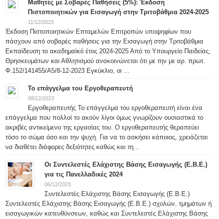
Μαθητές με Σοβαρές Παθήσεις (5%): Έκδοση
Πιστοποιητικών για Εισαγωγή στην Τριτοβάθμια 2024-2025
11/12/2023
Έκδοση Πιστοποιητικών Επταμελών Επιτροπών υποψηφίων που
πάσχουν από σοβαρές παθήσεις για την Εισαγωγή στην Τριτοβάθμια
Εκπαίδευση το ακαδημαϊκό έτος 2024-2025 Από το Υπουργείο Παιδείας,
Θρησκευμάτων και Αθλητισμού ανακοινώνεται ότι με την με αρ. πρωτ.
Φ.152/141455/Α5/8-12-2023 Εγκύκλιο, οι ...
Το επάγγελμα του Εργοθεραπευτή
08/12/2023
Εργοθεραπευτής Το επάγγελμα του εργοθεραπευτή είναι ένα
επάγγελμα που πολλοί το ακούν λίγοι όμως γνωρίζουν ουσιαστικά το
ακριβές αντικείμενο της εργασίας του. Ο εργοθεραπευτής θεραπεύει
τόσο το σώμα όσο και την ψυχή. Για να το ασκήσει κάποιος, χρειάζεται
να διαθέτει διάφορες δεξιότητες καθώς και τη...
Οι Συντελεστές Ελάχιστης Βάσης Εισαγωγής (Ε.Β.Ε.)
για τις Πανελλαδικές 2024
06/12/2023
Συντελεστές Ελάχιστης Βάσης Εισαγωγής (Ε.Β.Ε.)
Συντελεστές Ελάχιστης Βάσης Εισαγωγής (Ε.Β.Ε.) σχολών, τμημάτων ή
εισαγωγικών κατευθύνσεων, καθώς και Συντελεστές Ελάχιστης Βάσης