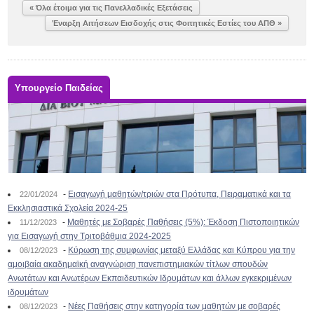
« Όλα έτοιμα για τις Πανελλαδικές Εξετάσεις
Έναρξη Αιτήσεων Εισδοχής στις Φοιτητικές Εστίες του ΑΠΘ »
Υπουργείο Παιδείας
-
Εισαγωγή μαθητών/τριών στα Πρότυπα, Πειραματικά και τα
22/01/2024
Εκκλησιαστικά Σχολεία 2024-25
-
Μαθητές με Σοβαρές Παθήσεις (5%): Έκδοση Πιστοποιητικών
11/12/2023
για Εισαγωγή στην Τριτοβάθμια 2024-2025
-
Κύρωση της συμφωνίας μεταξύ Ελλάδας και Κύπρου για την
08/12/2023
αμοιβαία ακαδημαϊκή αναγνώριση πανεπιστημιακών τίτλων σπουδών
Ανωτάτων και Ανωτέρων Εκπαιδευτικών Ιδρυμάτων και άλλων εγκεκριμένων
ιδρυμάτων
-
Νέες Παθήσεις στην κατηγορία των μαθητών με σοβαρές
08/12/2023