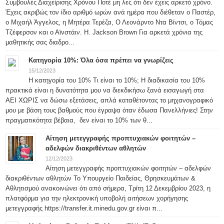
Συμβουλές Διαχείρισης Χρόνου Ποτέ μη λες ότι δεν έχεις αρκετό χρόνο.
Έχεις ακριβώς τον ίδιο αριθμό ωρών ανά ημέρα που διέθεταν ο Παστέρ,
ο Μιχαήλ Άγγελος, η Μητέρα Τερέζα, Ο Λεονάρντο Ντα Βίντσι, ο Τόμας
Τζέφερσον και ο Αϊνστάιν. H. Jackson Brown Για αρκετά χρόνια της
μαθητικής σας διαδρο...
Κατηγορία 10%: Όλα όσα πρέπει να γνωρίζεις
15/12/2023
Η κατηγορία του 10% Τι είναι το 10%; Η διαδικασία του 10%
πρακτικά είναι η δυνατότητα μου να διεκδικήσω ξανά εισαγωγή στα
ΑΕΙ ΧΩΡΙΣ να δώσω εξετάσεις, απλά καταθέτοντας το μηχανογραφικό
μου με βάση τους βαθμούς που έγραψα όταν έδωσα Πανελλήνιες! Στην
πραγματικότητα βέβαια, δεν είναι το 10% των θ...
Αίτηση μετεγγραφής προπτυχιακών φοιτητών –
αδελφών διακριθέντων αθλητών
12/12/2023
Αίτηση μετεγγραφής προπτυχιακών φοιτητών – αδελφών
διακριθέντων αθλητών Το Υπουργείο Παιδείας, Θρησκευμάτων &
Αθλητισμού ανακοινώνει ότι από σήμερα, Τρίτη 12 Δεκεμβρίου 2023, η
πλατφόρμα για την ηλεκτρονική υποβολή αιτήσεων χορήγησης
μετεγγραφής https://transfer.it.minedu.gov.gr είναι π...