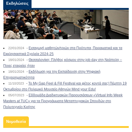
Εκδηλώσεις
-
Εισαγωγή μαθητών/τριών στα Πρότυπα, Πειραματικά και τα
22/01/2024
Εκκλησιαστικά Σχολεία 2024-25
-
Θεσσαλονίκη: Πλήθος κόσμου στην job day στη Νεάπολη –
18/01/2024
Ποιες εταιρείες ήταν
-
Εκδήλωση για την Εκπαίδευση στην Ψηφιακή
18/01/2024
Επιχειρηματικότητα
-
To My Gap Feel & Fill Festival και φέτος κοντά σας! Πέμπτη 19
11/10/2023
Οκτωβρίου στο Πολεμικό Μουσείο Αθηνών Mind your Edu!
-
Εβδομάδα Διαδικτυακών Παρουσιάσεων «Virtual Info Week
05/07/2023
Masters at TUC» για τα Προγράμματα Μεταπτυχιακών Σπουδών στο
Πολυτεχνείο Κρήτης
Νομοθεσία