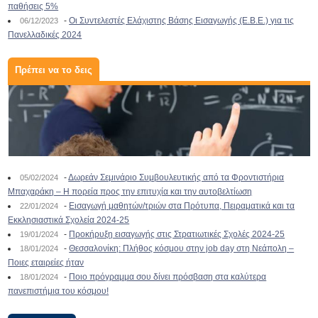
παθήσεις 5%
-
Οι Συντελεστές Ελάχιστης Βάσης Εισαγωγής (Ε.Β.Ε.) για τις
06/12/2023
Πανελλαδικές 2024
Πρέπει να το δεις
-
Δωρεάν Σεμινάριο Συμβουλευτικής από τα Φροντιστήρια
05/02/2024
Μπαχαράκη – Η πορεία προς την επιτυχία και την αυτοβελτίωση
-
Εισαγωγή μαθητών/τριών στα Πρότυπα, Πειραματικά και τα
22/01/2024
Εκκλησιαστικά Σχολεία 2024-25
-
Προκήρυξη εισαγωγής στις Στρατιωτικές Σχολές 2024-25
19/01/2024
-
Θεσσαλονίκη: Πλήθος κόσμου στην job day στη Νεάπολη –
18/01/2024
Ποιες εταιρείες ήταν
-
Ποιο πρόγραμμα σου δίνει πρόσβαση στα καλύτερα
18/01/2024
πανεπιστήμια του κόσμου!