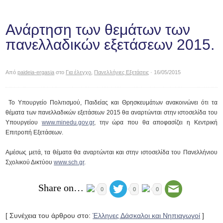
Ανάρτηση των θεμάτων των
πανελλαδικών εξετάσεων 2015.
Από
paideia-ergasia
στο
Για έλεγχο
,
Πανελλήνιες Εξετάσεις
· 16/05/2015
Το Υπουργείο Πολιτισμού, Παιδείας και Θρησκευμάτων ανακοινώνει ότι τα
θέματα των πανελλαδικών εξετάσεων 2015 θα αναρτώνται στην ιστοσελίδα του
Υπουργείου
www.minedu.gov.gr
, την ώρα που θα αποφασίζει η Κεντρική
Επιτροπή Εξετάσεων.
Αμέσως μετά, τα θέματα θα αναρτώνται και στην ιστοσελίδα του Πανελλήνιου
Σχολικού Δικτύου
www.sch.gr
.
Share on…
0
0
0
[ Συνέχεια του άρθρου στο:
Έλληνες Δάσκαλοι και Νηπιαγωγοί
]