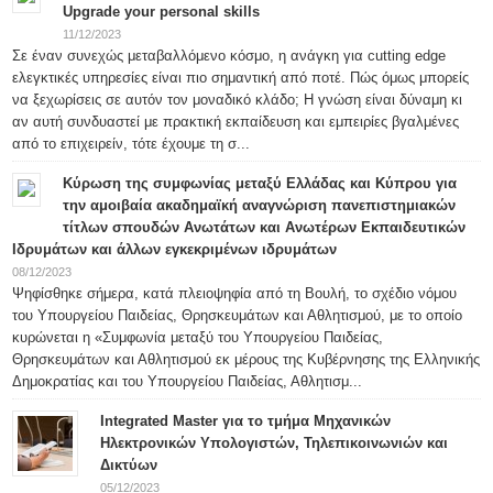
Upgrade your personal skills
11/12/2023
Σε έναν συνεχώς μεταβαλλόμενο κόσμο, η ανάγκη για cutting edge
ελεγκτικές υπηρεσίες είναι πιο σημαντική από ποτέ. Πώς όμως μπορείς
να ξεχωρίσεις σε αυτόν τον μοναδικό κλάδο; Η γνώση είναι δύναμη κι
αν αυτή συνδυαστεί με πρακτική εκπαίδευση και εμπειρίες βγαλμένες
από το επιχειρείν, τότε έχουμε τη σ...
Κύρωση της συμφωνίας μεταξύ Ελλάδας και Κύπρου για
την αμοιβαία ακαδημαϊκή αναγνώριση πανεπιστημιακών
τίτλων σπουδών Ανωτάτων και Ανωτέρων Εκπαιδευτικών
Ιδρυμάτων και άλλων εγκεκριμένων ιδρυμάτων
08/12/2023
Ψηφίσθηκε σήμερα, κατά πλειοψηφία από τη Βουλή, το σχέδιο νόμου
του Υπουργείου Παιδείας, Θρησκευμάτων και Αθλητισμού, με το οποίο
κυρώνεται η «Συμφωνία μεταξύ του Υπουργείου Παιδείας,
Θρησκευμάτων και Αθλητισμού εκ μέρους της Κυβέρνησης της Ελληνικής
Δημοκρατίας και του Υπουργείου Παιδείας, Αθλητισμ...
Integrated Master για το τμήμα Μηχανικών
Ηλεκτρονικών Υπολογιστών, Τηλεπικοινωνιών και
Δικτύων
05/12/2023