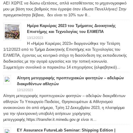
ΑΕΙ ΧΩΡΙΣ να δώσω εξετάσεις, απλά καταθέτοντας το μηχανογραφικό
μου με βάση τους βαθμούς που έγραψα όταν έδωσα Πανελλήνιες! Στην
πραγματικότητα βέβαια, δεν είναι το 10% των θ...
Ημέρα Καριέρας 2023 του Τμήματος Διοικητικής
Επιστήμης και Τεχνολογίας του ΕΛΜΕΠΑ
13/12/2023
Η «Ημέρα Καριέρας 2023» διοργανώθηκε την Τετάρτη
1/12/2023 από το Τμήμα Διοικητικής Επιστήμης και Τεχνολογίας του
ΕΛΜΕΠΑ, έχοντας ως κεντρικό στόχο τη διασύνδεση της εκπαιδευτικής
διαδικασίας με την αγορά εργασίας και την τοπική κοινωνία.
Συμμετείχαν συνολικά οι παρακάτω 14 επιχειρήσεις (αλφαβητικά)...
Αίτηση μετεγγραφής προπτυχιακών φοιτητών – αδελφών
διακριθέντων αθλητών
12/12/2023
Αίτηση μετεγγραφής προπτυχιακών φοιτητών – αδελφών διακριθέντων
αθλητών Το Υπουργείο Παιδείας, Θρησκευμάτων & Αθλητισμού
ανακοινώνει ότι από σήμερα, Τρίτη 12 Δεκεμβρίου 2023, η πλατφόρμα
για την ηλεκτρονική υποβολή αιτήσεων χορήγησης
μετεγγραφής https://transfer.it.minedu.gov.gr είναι π...
ΕΥ Assurance FutureLab Seminar: Shipping Edition |