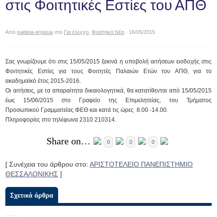
στις Φοιτητικές Εστίες του ΑΠΘ
Από
paideia-ergasia
στο
Για έλεγχο
,
Φοιτητικά Νέα
· 16/05/2015
Σας γνωρίζουμε ότι στις 15/05/2015 ξεκινά η υποβολή αιτήσεων εισδοχής στις
Φοιτητικές Εστίες για τους Φοιτητές Παλαιών Ετών του ΑΠΘ, για το
ακαδημαϊκό έτος 2015-2016.
Οι αιτήσεις, με τα απαραίτητα δικαιολογητικά, θα κατατίθενται από 15/05/2015
έως 15/06/2015 στο Γραφείο της Επιμελητείας, του Τμήματος
Προσωπικού Γραμματείας ΦΕΘ και κατά τις ώρες 8.00 -14.00.
Πληροφορίες στο τηλέφωνα 2310 210314.
Share on…
0
0
0
[ Συνέχεια του άρθρου στο:
ΑΡΙΣΤΟΤΕΛΕΙΟ ΠΑΝΕΠΙΣΤΗΜΙΟ
ΘΕΣΣΑΛΟΝΙΚΗΣ
]
Σχετικά άρθρα