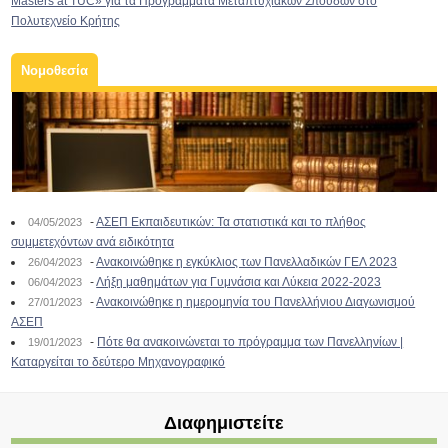
Masters at TUC» για τα Προγράμματα Μεταπτυχιακών Σπουδών στο
Πολυτεχνείο Κρήτης
Νομοθεσία
-
ΑΣΕΠ Εκπαιδευτικών: Τα στατιστικά και το πλήθος
04/05/2023
συμμετεχόντων ανά ειδικότητα
-
Ανακοινώθηκε η εγκύκλιος των Πανελλαδικών ΓΕΛ 2023
26/04/2023
-
Λήξη μαθημάτων για Γυμνάσια και Λύκεια 2022-2023
06/04/2023
-
Ανακοινώθηκε η ημερομηνία του Πανελλήνιου Διαγωνισμού
27/01/2023
ΑΣΕΠ
-
Πότε θα ανακοινώνεται το πρόγραμμα των Πανελληνίων |
19/01/2023
Καταργείται το δεύτερο Μηχανογραφικό
Διαφημιστείτε