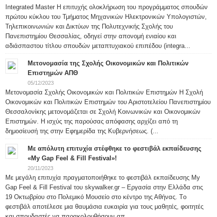
Integrated Master H επιτυχής ολοκλήρωση του προγράμματος σπουδών
πρώτου κύκλου του Τμήματος Μηχανικών Ηλεκτρονικών Υπολογιστών,
Τηλεπικοινωνιών και Δικτύων της Πολυτεχνικής Σχολής του
Πανεπιστημίου Θεσσαλίας, οδηγεί στην απονομή ενιαίου και
αδιάσπαστου τίτλου σπουδών μεταπτυχιακού επιπέδου (integra...
Μετονομασία της Σχολής Οικονομικών και Πολιτικών
Επιστημών ΑΠΘ
05/12/2023
Μετονομασία Σχολής Οικονομικών και Πολιτικών Επιστημών Η Σχολή
Οικονομικών και Πολιτικών Επιστημών του Αριστοτελείου Πανεπιστημίου
Θεσσαλονίκης μετονομάζεται σε Σχολή Κοινωνικών και Οικονομικών
Επιστημών. Η ισχύς της παρούσας απόφασης αρχίζει από τη
δημοσίευσή της στην Εφημερίδα της Κυβερνήσεως. (...
Με απόλυτη επιτυχία στέφθηκε το φεστιβάλ εκπαίδευσης
«My Gap Feel & Fill Festival»!
20/11/2023
Με μεγάλη επιτυχία πραγματοποιήθηκε το φεστιβάλ εκπαίδευσης My
Gap Feel & Fill Festival του skywalker.gr – Εργασία στην Ελλάδα στις
19 Οκτωβρίου στο Πολεμικό Μουσείο στο κέντρο της Αθήνας. Tο
φεστιβάλ αποτέλεσε μια θαυμάσια ευκαιρία για τους μαθητές, φοιτητές
και σπουδαστές να παρακολουθήσουν απ...