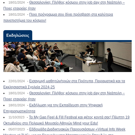
-
Θεσσαλονίκη: Πλήθος κόσμου στην job day στη Νεάπολη –
18/01/2024
Ποιες εταιρείες ήταν
-
Ποιο πρόγραμμα σου δίνει πρόσβαση στα καλύτερα
18/01/2024
πανεπιστήμια του κόσμου!
Εκδηλώσεις
-
Εισαγωγή μαθητών/τριών στα Πρότυπα, Πειραματικά και τα
22/01/2024
Εκκλησιαστικά Σχολεία 2024-25
-
Θεσσαλονίκη: Πλήθος κόσμου στην job day στη Νεάπολη –
18/01/2024
Ποιες εταιρείες ήταν
-
Εκδήλωση για την Εκπαίδευση στην Ψηφιακή
18/01/2024
Επιχειρηματικότητα
-
To My Gap Feel & Fill Festival και φέτος κοντά σας! Πέμπτη 19
11/10/2023
Οκτωβρίου στο Πολεμικό Μουσείο Αθηνών Mind your Edu!
-
Εβδομάδα Διαδικτυακών Παρουσιάσεων «Virtual Info Week
05/07/2023