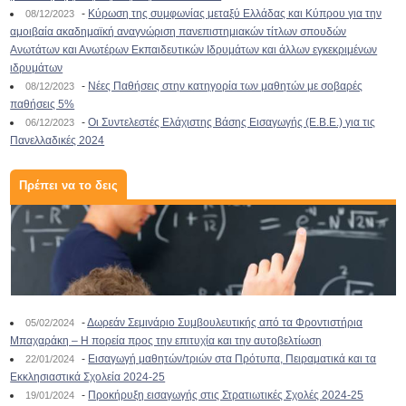
-
Κύρωση της συμφωνίας μεταξύ Ελλάδας και Κύπρου για την
08/12/2023
αμοιβαία ακαδημαϊκή αναγνώριση πανεπιστημιακών τίτλων σπουδών
Ανωτάτων και Ανωτέρων Εκπαιδευτικών Ιδρυμάτων και άλλων εγκεκριμένων
ιδρυμάτων
-
Νέες Παθήσεις στην κατηγορία των μαθητών με σοβαρές
08/12/2023
παθήσεις 5%
-
Οι Συντελεστές Ελάχιστης Βάσης Εισαγωγής (Ε.Β.Ε.) για τις
06/12/2023
Πανελλαδικές 2024
Πρέπει να το δεις
-
Δωρεάν Σεμινάριο Συμβουλευτικής από τα Φροντιστήρια
05/02/2024
Μπαχαράκη – Η πορεία προς την επιτυχία και την αυτοβελτίωση
-
Εισαγωγή μαθητών/τριών στα Πρότυπα, Πειραματικά και τα
22/01/2024
Εκκλησιαστικά Σχολεία 2024-25
-
Προκήρυξη εισαγωγής στις Στρατιωτικές Σχολές 2024-25
19/01/2024