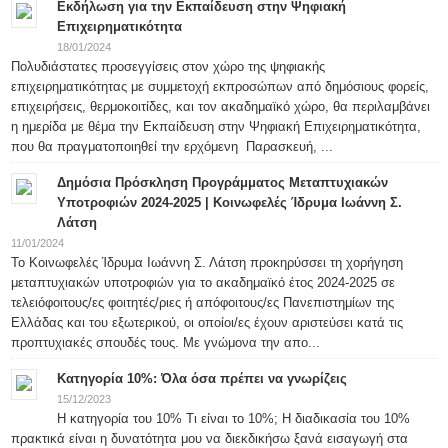
Εκδήλωση για την Εκπαίδευση στην Ψηφιακή
Επιχειρηματικότητα
18/01/2024
Πολυδιάστατες προσεγγίσεις στον χώρο της ψηφιακής
επιχειρηματικότητας με συμμετοχή εκπροσώπων από δημόσιους φορείς,
επιχειρήσεις, θερμοκοιτίδες, και τον ακαδημαϊκό χώρο, θα περιλαμβάνει
η ημερίδα με θέμα την Εκπαίδευση στην Ψηφιακή Επιχειρηματικότητα,
που θα πραγματοποιηθεί την ερχόμενη Παρασκευή, ...
Δημόσια Πρόσκληση Προγράμματος Μεταπτυχιακών
Υποτροφιών 2024-2025 | Κοινωφελές Ίδρυμα Ιωάννη Σ.
Λάτση
11/01/2024
Το Κοινωφελές Ίδρυμα Ιωάννη Σ. Λάτση προκηρύσσει τη χορήγηση
μεταπτυχιακών υποτροφιών για το ακαδημαϊκό έτος 2024-2025 σε
τελειόφοιτους/ες φοιτητές/ριες ή απόφοιτους/ες Πανεπιστημίων της
Ελλάδας και του εξωτερικού, οι οποίοι/ες έχουν αριστεύσει κατά τις
προπτυχιακές σπουδές τους. Με γνώμονα την απο...
Κατηγορία 10%: Όλα όσα πρέπει να γνωρίζεις
15/12/2023
Η κατηγορία του 10% Τι είναι το 10%; Η διαδικασία του 10%
πρακτικά είναι η δυνατότητα μου να διεκδικήσω ξανά εισαγωγή στα