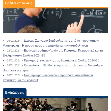
Πρέπει να το δεις
-
Δωρεάν Σεμινάριο Συμβουλευτικής από τα Φροντιστήρια
05/02/2024
Μπαχαράκη – Η πορεία προς την επιτυχία και την αυτοβελτίωση
-
Εισαγωγή μαθητών/τριών στα Πρότυπα, Πειραματικά και τα
22/01/2024
Εκκλησιαστικά Σχολεία 2024-25
-
Προκήρυξη εισαγωγής στις Στρατιωτικές Σχολές 2024-25
19/01/2024
-
Θεσσαλονίκη: Πλήθος κόσμου στην job day στη Νεάπολη –
18/01/2024
Ποιες εταιρείες ήταν
-
Ποιο πρόγραμμα σου δίνει πρόσβαση στα καλύτερα
18/01/2024
πανεπιστήμια του κόσμου!
Εκδηλώσεις