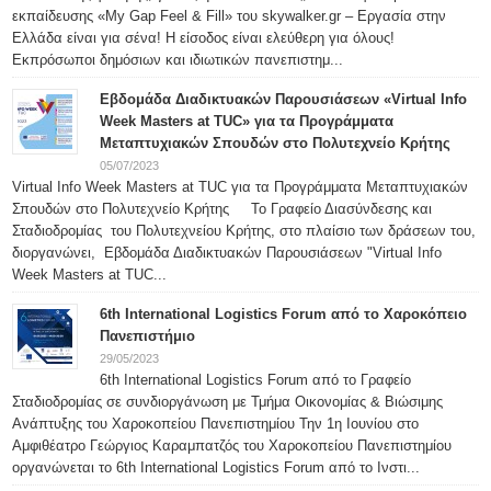
εκπαίδευσης «My Gap Feel & Fill» του skywalker.gr – Εργασία στην
Ελλάδα είναι για σένα! Η είσοδος είναι ελεύθερη για όλους!
Εκπρόσωποι δημόσιων και ιδιωτικών πανεπιστημ...
Εβδομάδα Διαδικτυακών Παρουσιάσεων «Virtual Info
Week Masters at TUC» για τα Προγράμματα
Μεταπτυχιακών Σπουδών στο Πολυτεχνείο Κρήτης
05/07/2023
Virtual Info Week Masters at TUC για τα Προγράμματα Μεταπτυχιακών
Σπουδών στο Πολυτεχνείο Κρήτης Το Γραφείο Διασύνδεσης και
Σταδιοδρομίας του Πολυτεχνείου Κρήτης, στο πλαίσιο των δράσεων του,
διοργανώνει, Εβδομάδα Διαδικτυακών Παρουσιάσεων "Virtual Info
Week Masters at TUC...
6th International Logistics Forum από το Χαροκόπειο
Πανεπιστήμιο
29/05/2023
6th International Logistics Forum από το Γραφείο
Σταδιοδρομίας σε συνδιοργάνωση με Τμήμα Οικονομίας & Βιώσιμης
Ανάπτυξης του Χαροκοπείου Πανεπιστημίου Την 1η Ιουνίου στο
Αμφιθέατρο Γεώργιος Καραμπατζός του Χαροκοπείου Πανεπιστημίου
οργανώνεται το 6th International Logistics Forum από το Ινστι...