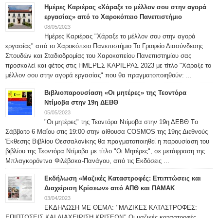
Ημέρες Καριέρας «Χάραξε το μέλλον σου στην αγορά
εργασίας» από το Χαροκόπειο Πανεπιστήμιο
08/05/2023
Ημέρες Καριέρας "Χάραξε το μέλλον σου στην αγορά
εργασίας" από το Χαροκόπειο Πανεπιστήμιο Το Γραφείο Διασύνδεσης
Σπουδών και Σταδιοδρομίας του Χαροκοπείου Πανεπιστημίου σας
προσκαλεί και φέτος στις ΗΜΕΡΕΣ ΚΑΡΙΕΡΑΣ 2023 με τίτλο "Χάραξε το
μέλλον σου στην αγορά εργασίας" που θα πραγματοποιηθούν: ...
Βιβλιοπαρουσίαση «Οι μητέρες» της Τεοντόρα
Ντίμοβα στην 19η ΔΕΒΘ
05/05/2023
"Οι μητέρες" της Τεοντόρα Ντίμοβα στην 19η ΔΕΒΘ Tο
Σάββατο 6 Μαΐου στις 19:00 στην αίθουσα COSMOS της 19ης Διεθνούς
Έκθεσης Βιβλίου Θεσσαλονίκης θα πραγματοποιηθεί η παρουσίαση του
βιβλίου της Τεοντόρα Ντίμοβα με τίτλο "Οι Μητέρες", σε μετάφραση της
Μπλαγκορόντνα Φιλέβσκα-Πανάγου, από τις Εκδόσεις ...
Εκδήλωση «Μαζικές Καταστροφές: Επιπτώσεις και
Διαχείριση Κρίσεων» από ΑΠΘ και ΠΑΜΑΚ
03/04/2023
ΕΚΔΗΛΩΣΗ ΜΕ ΘΕΜΑ: ‘’ΜΑΖΙΚΕΣ ΚΑΤΑΣΤΡΟΦΕΣ:
ΕΠΙΠΤΩΣΕΙΣ ΚΑΙ ΔΙΑΧΕΙΡΙΣΗ ΚΡΙΣΕΩΝ’’ Οι μαζικές καταστροφές