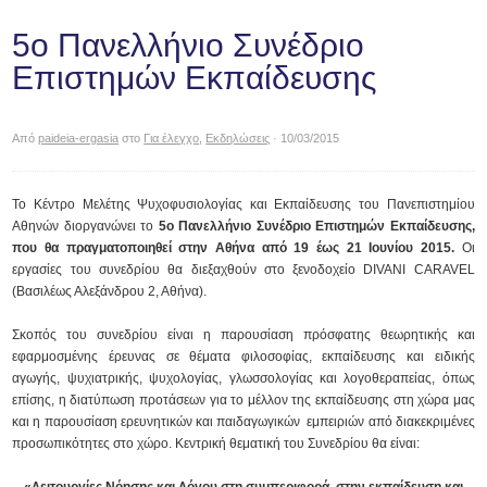
5ο Πανελλήνιο Συνέδριο
Επιστημών Εκπαίδευσης
Από
paideia-ergasia
στο
Για έλεγχο
,
Εκδηλώσεις
· 10/03/2015
Το Κέντρο Μελέτης Ψυχοφυσιολογίας και Εκπαίδευσης του Πανεπιστημίου
Αθηνών διοργανώνει το
5ο Πανελλήνιο Συνέδριο Επιστημών Εκπαίδευσης,
που θα πραγματοποιηθεί στην Αθήνα από 19 έως 21 Ιουνίου 2015.
Οι
εργασίες του συνεδρίου θα διεξαχθούν στο ξενοδοχείο DIVANI CARAVEL
(Βασιλέως Αλεξάνδρου 2, Αθήνα).
Σκοπός του συνεδρίου είναι η παρουσίαση πρόσφατης θεωρητικής και
εφαρμοσμένης έρευνας σε θέματα φιλοσοφίας, εκπαίδευσης και ειδικής
αγωγής, ψυχιατρικής, ψυχολογίας, γλωσσολογίας και λογοθεραπείας, όπως
επίσης, η διατύπωση προτάσεων για το μέλλον της εκπαίδευσης στη χώρα μας
και η παρουσίαση ερευνητικών και παιδαγωγικών εμπειριών από διακεκριμένες
προσωπικότητες στο χώρο. Κεντρική θεματική του Συνεδρίου θα είναι:
«Λειτουργίες Νόησης και Λόγου στη συμπεριφορά, στην εκπαίδευση και