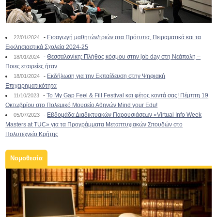
-
Εισαγωγή μαθητών/τριών στα Πρότυπα, Πειραματικά και τα
22/01/2024
Εκκλησιαστικά Σχολεία 2024-25
-
Θεσσαλονίκη: Πλήθος κόσμου στην job day στη Νεάπολη –
18/01/2024
Ποιες εταιρείες ήταν
-
Εκδήλωση για την Εκπαίδευση στην Ψηφιακή
18/01/2024
Επιχειρηματικότητα
-
To My Gap Feel & Fill Festival και φέτος κοντά σας! Πέμπτη 19
11/10/2023
Οκτωβρίου στο Πολεμικό Μουσείο Αθηνών Mind your Edu!
-
Εβδομάδα Διαδικτυακών Παρουσιάσεων «Virtual Info Week
05/07/2023
Masters at TUC» για τα Προγράμματα Μεταπτυχιακών Σπουδών στο
Πολυτεχνείο Κρήτης
Νομοθεσία