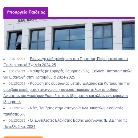
Υπουργείο Παιδείας
-
Εισαγωγή μαθητών/τριών στα Πρότυπα, Πειραματικά και τα
22/01/2024
Εκκλησιαστικά Σχολεία 2024-25
-
Μαθητές με Σοβαρές Παθήσεις (5%): Έκδοση Πιστοποιητικών
11/12/2023
για Εισαγωγή στην Τριτοβάθμια 2024-2025
-
Κύρωση της συμφωνίας μεταξύ Ελλάδας και Κύπρου για την
08/12/2023
αμοιβαία ακαδημαϊκή αναγνώριση πανεπιστημιακών τίτλων σπουδών
Ανωτάτων και Ανωτέρων Εκπαιδευτικών Ιδρυμάτων και άλλων εγκεκριμένων
ιδρυμάτων
-
Νέες Παθήσεις στην κατηγορία των μαθητών με σοβαρές
08/12/2023
παθήσεις 5%
-
Οι Συντελεστές Ελάχιστης Βάσης Εισαγωγής (Ε.Β.Ε.) για τις
06/12/2023
Πανελλαδικές 2024