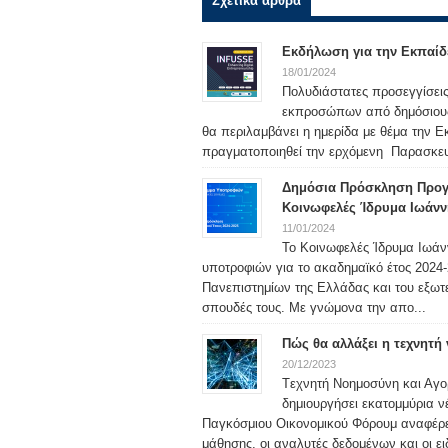
Σχετικά άρθρα
Εκδήλωση για την Εκπαίδ
18/01/2024
Πολυδιάστατες προσεγγίσεις
εκπροσώπων από δημόσιους φ
θα περιλαμβάνει η ημερίδα με θέμα την 
πραγματοποιηθεί την ερχόμενη Παρασκευή
Δημόσια Πρόσκληση Προγ
Κοινωφελές Ίδρυμα Ιωάνν
11/01/2024
Το Κοινωφελές Ίδρυμα Ιωάν
υποτροφιών για το ακαδημαϊκό έτος 2024-2
Πανεπιστημίων της Ελλάδας και του εξωτερ
σπουδές τους. Με γνώμονα την απο...
Πώς θα αλλάξει η τεχνητή
20/12/2023
Tεχνητή Νοημοσύνη και Αγο
δημιουργήσει εκατομμύρια ν
Παγκόσμιου Οικονομικού Φόρουμ αναφέρει ό
μάθησης, οι αναλυτές δεδομένων και οι ειδ