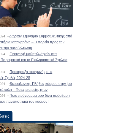
-
Δωρεάν Σεμινάριο Συμβουλευτικής από
2024
ιστήρια Μπαχαράκη – Η πορεία προς την
και την αυτοβελτίωση
-
Εισαγωγή μαθητών/τριών στα
2024
Πειραματικά και τα Εκκλησιαστικά Σχολεία
-
Προκήρυξη εισαγωγής στις
2024
κές Σχολές 2024-25
-
Θεσσαλονίκη: Πλήθος κόσμου στην job
2024
εάπολη – Ποιες εταιρείες ήταν
-
Ποιο πρόγραμμα σου δίνει πρόσβαση
2024
ερα πανεπιστήμια του κόσμου!
ώσεις