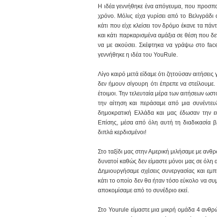
Η ιδέα γεννήθηκε ένα απόγευμα, που προσπα
χρόνο. Μόλις είχα γυρίσει από το Βελιγράδ
κάτι που είχε κλείσει τον δρόμο έκανε τα πά
και κάτι παρκαρισμένα αμάξια σε θέση που δ
να με ακούσει. Σκέφτηκα να γράψω στο fac
γεννήθηκε η ιδέα του YouRule.
Λίγο καιρό μετά είδαμε ότι ζητούσαν αιτήσεις
δεν ήμουν σίγουρη ότι έπρεπε να στείλουμε.
έτοιμοι. Την τελευταία μέρα των αιτήσεων ωστ
την αίτηση και περάσαμε από μια συνέντευξ
δημοκρατική Ελλάδα και μας έδωσαν την ευ
Επίσης, μέσα από όλη αυτή τη διαδικασία β
διπλά κερδισμένοι!
Στο ταξίδι μας στην Αμερική μιλήσαμε με ανθ
δυνατοί καθώς δεν είμαστε μόνοι μας σε όλη
Δημιουργήσαμε σχέσεις συνεργασίας και εμπ
κάτι το οποίο δεν θα ήταν τόσο εύκολο να συμ
αποκομίσαμε από το συνέδριο εκεί.
Στο Yourule είμαστε μια μικρή ομάδα 4 ανθ