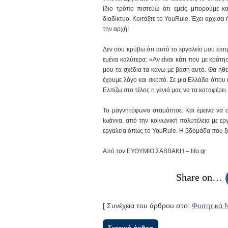
ίδιο τρόπο πιστεύω ότι εμείς μπορούμε κα
διαδίκτυο. Κοιτάξτε το YouRule. Έχει αρχίσει 
την αρχή!
Δεν σου κρύβω ότι αυτό το εργαλείο μου επι
εμένα καλύτερα: «Αν είναι κάτι που με κράτη
μου τα σχέδια τα κάνω με βάση αυτό. Θα ήθε
έχουμε λόγο και σκοπό. Σε μια Ελλάδα όπου 
Ελπίζω στο τέλος η γενιά μας να τα καταφέρει
Το μαγνητόφωνο σταμάτησε. Και έμεινα να 
Ιωάννα, από την κοινωνική πολυτέλεια με ερ
εργαλεία όπως το YouRule. Η βδομάδα που ξ
Από τον ΕΥΘΥΜΙΟ ΣΑΒΒΑΚΗ – lifo.gr
Share on…
[ Συνέχεια του άρθρου στο:
Φοιτητικά 