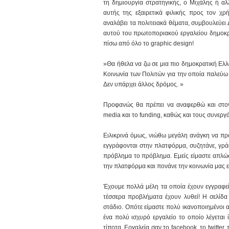
τη δημιουργία στρατηγικής, ο Μιχάλης ή α
αυτής της εξαιρετικά φιλικής προς τον χ
αναλάβει τα πολιτειακά θέματα, συμβουλεύει Δή
αυτού του πρωτοποριακού εργαλείου δημοκρα
πίσω από όλο το graphic design!
»Θα ήθελα να ζω σε μια πιο δημοκρατική Ελλ
Κοινωνία των Πολιτών για την οποία παλεύω ν
Δεν υπάρχει άλλος δρόμος. »
Προφανώς θα πρέπει να αναφερθώ και στον 
media και το funding, καθώς και τους συνερ
Ειλικρινά όμως, νιώθω μεγάλη ανάγκη να προσ
εγγράφονται στην πλατφόρμα, συζητάνε, γρά
πρόβλημα το πρόβλημα. Εμείς είμαστε απλώς
την πλατφόρμα και πονάνε την κοινωνία μας ε
Έχουμε πολλά μέλη τα οποία έχουν εγγραφεί
τέσσερα προβλήματα έχουν λυθεί! Η σελίδα 
στάδιο. Οπότε είμαστε πολύ ικανοποιημένοι απ
ένα πολύ ισχυρό εργαλείο το οποίο λέγεται
τίποτα. Εργαλεία σαν το facebook, το twitter,