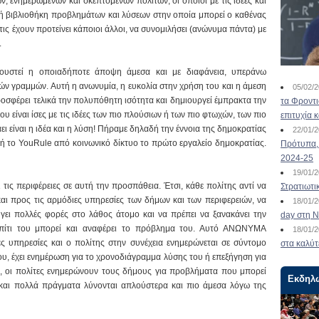
ών, ενημερωμένων και σκεπτόμενων πολιτών, οι οποίοι με τις ιδέες και
κή βιβλιοθήκη προβλημάτων και λύσεων στην οποία μπορεί ο καθένας
ς τις έχουν προτείνει κάποιοι άλλοι, να συνομιλήσει (ανώνυμα πάντα) με
.
ακουστεί η οποιαδήποτε άποψη άμεσα και με διαφάνεια, υπεράνω
ν γραμμών. Αυτή η ανωνυμία, η ευκολία στην χρήση του και η άμεση
05/02/
οσφέρει τελικά την πολυπόθητη ισότητα και δημιουργεί έμπρακτα την
τα Φροντ
ου είναι ίσες με τις ιδέες των πιο πλούσιων ή των πιο φτωχών, των πιο
επιτυχία 
 είναι η ιδέα και η λύση! Πήραμε δηλαδή την έννοια της δημοκρατίας
22/01/
αδή το YouRule από κοινωνικό δίκτυο το πρώτο εργαλείο δημοκρατίας.
Πρότυπα, 
2024-25
19/01/
 τις περιφέρειες σε αυτή την προσπάθεια. Έτσι, κάθε πολίτης αντί να
Στρατιωτι
και προς τις αρμόδιες υπηρεσίες των δήμων και των περιφερειών, να
18/01/
ήγει πολλές φορές στο λάθος άτομο και να πρέπει να ξανακάνει την
day στη Ν
πίτι του μπορεί και αναφέρει το πρόβλημα του. Αυτό ΑΝΩΝΥΜΑ
18/01/
ς υπηρεσίες και ο πολίτης στην συνέχεια ενημερώνεται σε σύντομο
στα καλύτ
υ, έχει ενημέρωση για το χρονοδιάγραμμα λύσης του ή επεξήγηση για
ι, οι πολίτες ενημερώνουν τους δήμους για προβλήματα που μπορεί
Εκδηλ
και πολλά πράγματα λύνονται απλούστερα και πιο άμεσα λόγω της