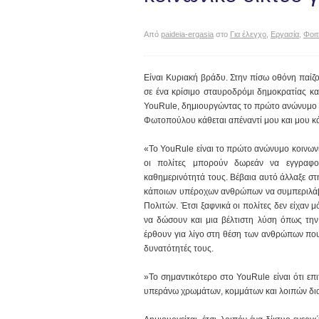
Από
paideia-ergasia
στο
Για έλεγχο
,
Εργασία
,
Φοιτ
Είναι Κυριακή βράδυ. Στην πίσω οθόνη παίζο
σε ένα κρίσιμο σταυροδρόμι δημοκρατίας και
YouRule, δημιουργώντας το πρώτο ανώνυμο κο
Φωτοπούλου κάθεται απέναντί μου και μου κάν
«Το YouRule είναι το πρώτο ανώνυμο κοινωνι
οι πολίτες μπορούν δωρεάν να εγγραφο
καθημερινότητά τους. Βέβαια αυτό άλλαξε στ
κάποιων υπέροχων ανθρώπων να συμπεριλάβο
Πολιτών. Έτσι ξαφνικά οι πολίτες δεν είχαν
να δώσουν και μια βέλτιστη λύση όπως την
έρθουν για λίγο στη θέση των ανθρώπων που 
δυνατότητές τους.
»Το σημαντικότερο στο YouRule είναι ότι επ
υπεράνω χρωμάτων, κομμάτων και λοιπών δι