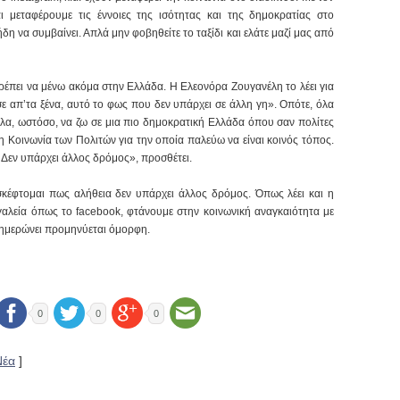
ι μεταφέρουμε τις έννοιες της ισότητας και της δημοκρατίας στο
ήδη να συμβαίνει. Απλά μην φοβηθείτε το ταξίδι και ελάτε μαζί μας από
τρέπει να μένω ακόμα στην Ελλάδα. Η Ελεονόρα Ζουγανέλη το λέει για
σε απ’τα ξένα, αυτό το φως που δεν υπάρχει σε άλλη γη». Οπότε, όλα
λα, ωστόσο, να ζω σε μια πιο δημοκρατική Ελλάδα όπου σαν πολίτες
η Κοινωνία των Πολιτών για την οποία παλεύω να είναι κοινός τόπος.
. Δεν υπάρχει άλλος δρόμος», προσθέτει.
σκέφτομαι πως αλήθεια δεν υπάρχει άλλος δρόμος. Όπως λέει και η
γαλεία όπως το facebook, φτάνουμε στην κοινωνική αναγκαιότητα με
ημερώνει προμηνύεται όμορφη.
0
0
0
Νέα
]