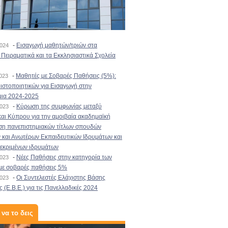
-
Εισαγωγή μαθητών/τριών στα
2024
Πειραματικά και τα Εκκλησιαστικά Σχολεία
-
Μαθητές με Σοβαρές Παθήσεις (5%):
2023
στοποιητικών για Εισαγωγή στην
μια 2024-2025
-
Κύρωση της συμφωνίας μεταξύ
2023
αι Κύπρου για την αμοιβαία ακαδημαϊκή
ση πανεπιστημιακών τίτλων σπουδών
και Ανωτέρων Εκπαιδευτικών Ιδρυμάτων και
κεκριμένων ιδρυμάτων
-
Νέες Παθήσεις στην κατηγορία των
2023
με σοβαρές παθήσεις 5%
-
Οι Συντελεστές Ελάχιστης Βάσης
2023
 (Ε.Β.Ε.) για τις Πανελλαδικές 2024
 να το δεις