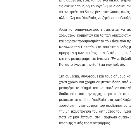
Δημιουργείται, έτσι, λοιπόν ένα δίκτυο ενεργ
τις σκέψεις τους δημιουργούν μια διαδικτυα
να ανατρέξει, να δει τις βέλτιστες λύσεις όπω
άλλα μέλη του YouRule, να ζητήσει συμβουλή
Αλλά το σημαντικότερο, επιτρέπεται να 
χρωμάτων, κομμάτων και λοιπών διαχωριστικώ
και δωρεάν προσβασιμότητα του είναι που πρ
Κοινωνία των Πολιτών. Στο YouRule οι ιδέες μ
όμορφων ή των πιο άσχημων. Αυτό που μετράει
και την μεταφέραμε στο ίντερνετ. Έγινε δηλ
Και αυτό έγινε με την βοήθεια των πολιτών!
Στη συνέχεια, συνδέσαμε και τους δήμους και
χάνει χρόνο και χρήμα σε μετακινήσεις από 
μεταφέρει το αίτημά του και αυτό να καταλ
διαδικασία από την αρχή, τώρα από το σ
μεταφέρεται από το YouRule στις κατάλληλε
χρόνο για την κατάσταση του προβλήματός το
την μη ικανοποίηση του αιτήματός του. Έτσ
ποτέ να μην έφταναν στα «αρμόδια αυτιά» 
ύπαρξης αυτής της πλατφόρμας.