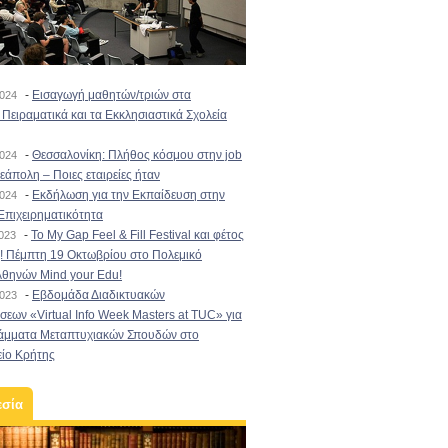
-
Εισαγωγή μαθητών/τριών στα
2024
Πειραματικά και τα Εκκλησιαστικά Σχολεία
-
Θεσσαλονίκη: Πλήθος κόσμου στην job
2024
εάπολη – Ποιες εταιρείες ήταν
-
Εκδήλωση για την Εκπαίδευση στην
2024
Επιχειρηματικότητα
-
To My Gap Feel & Fill Festival και φέτος
2023
! Πέμπτη 19 Οκτωβρίου στο Πολεμικό
Αθηνών Mind your Edu!
-
Εβδομάδα Διαδικτυακών
2023
εων «Virtual Info Week Masters at TUC» για
άμματα Μεταπτυχιακών Σπουδών στο
είο Κρήτης
εσία