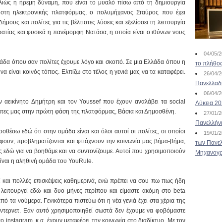
λλιώς η ήρεμη δύναμη, που είναι το μυαλό πίσω από τη δημιουργία
ρήστη ηλεκτρονικής πλατφόρμας, ο πολυμήχανος Σταύρος που έχει
μους και πολίτες για τις βέλτιστες λύσεις και εξελίσσει τη λειτουργία
τίας και φυσικά η πανέμορφη Νατάσα, η οποία είναι ο ιθύνων νους
04/05/
άδα όπου σαν πολίτες έχουμε λόγο και σκοπό. Σε μια Ελλάδα όπου η
το πλήθος
α είναι κοινός τόπος. Ελπίζω στο τέλος η γενιά μας να τα καταφέρει.
26/04/
Πανελλαδ
06/04/
αεικίνητο Δημήτρη και τον Youssef που έχουν αναλάβει τα social
Λύκεια 2
γάτες μας στην πρώτη φάση της πλατφόρμας, Βάσια και Δημοσθένη.
27/01/
Πανελλήν
θέσω εδώ ότι στην ομάδα είναι και όλοι αυτοί οι πολίτες, οι οποίοι
19/01/
φουν, προβληματίζονται και φτιάχνουν την κοινωνία μας βήμα-βήμα,
των Πανελ
 εδώ για να βοηθάμε και να συντονίζουμε. Αυτοί που χρησιμοποιούν
Μηχανογρ
ίναι η αληθινή ομάδα του YouRule.
 και πολλές επισκέψεις καθημερινά, ενώ πρέπει να σου πω πως ήδη
λειτουργεί εδώ και δυο μήνες περίπου και είμαστε ακόμη στο beta
ό τα νούμερα. Γενικότερα πιστεύω ότι η νέα γενιά έχει στα χέρια της
 ίντερνετ. Εάν αυτό χρησιμοποιηθεί σωστά δεν έχουμε να φοβόμαστε
 το instagram, κ.α. έχουν μεταφέρει την κοινωνία στο διαδίκτυο. Με τον