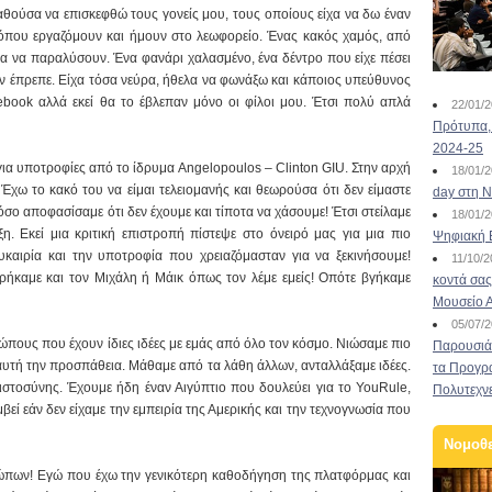
θούσα να επισκεφθώ τους γονείς μου, τους οποίους είχα να δω έναν
ι όπου εργαζόμουν και ήμουν στο λεωφορείο. Ένας κακός χαμός, από
ντα να παραλύσουν. Ένα φανάρι χαλασμένο, ένα δέντρο που είχε πέσει
εν έπρεπε. Είχα τόσα νεύρα, ήθελα να φωνάξω και κάποιος υπεύθυνος
ebook αλλά εκεί θα το έβλεπαν μόνο οι φίλοι μου. Έτσι πολύ απλά
22/01/
Πρότυπα, 
2024-25
 για υποτροφίες από το ίδρυμα Angelopoulos – Clinton GIU. Στην αρχή
18/01/
 Έχω το κακό του να είμαι τελειομανής και θεωρούσα ότι δεν είμαστε
day στη Ν
όσο αποφασίσαμε ότι δεν έχουμε και τίποτα να χάσουμε! Έτσι στείλαμε
18/01/
η. Εκεί μια κριτική επιστροπή πίστεψε στο όνειρό μας για μια πιο
Ψηφιακή 
καιρία και την υποτροφία που χρειαζόμασταν για να ξεκινήσουμε!
11/10/
ρήκαμε και τον Μιχάλη ή Μάικ όπως τον λέμε εμείς! Οπότε βγήκαμε
κοντά σας
Μουσείο 
05/07/
ρώπους που έχουν ίδιες ιδέες με εμάς από όλο τον κόσμο. Νιώσαμε πιο
Παρουσιάσ
 αυτή την προσπάθεια. Μάθαμε από τα λάθη άλλων, ανταλλάξαμε ιδέες.
τα Προγρ
ιστοσύνης. Έχουμε ήδη έναν Αιγύπτιο που δουλεύει για το YouRule,
Πολυτεχν
βεί εάν δεν είχαμε την εμπειρία της Αμερικής και την τεχνογνωσία που
Νομοθ
ρώπων! Εγώ που έχω την γενικότερη καθοδήγηση της πλατφόρμας και