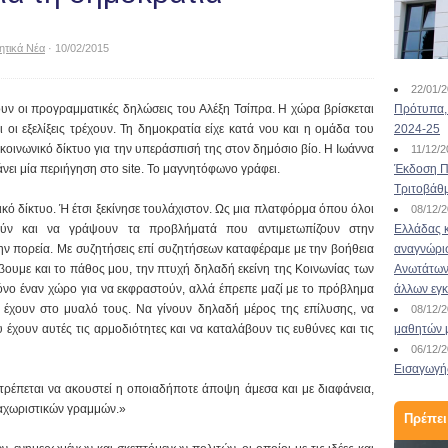
ητικά Νέα
· 10/02/2015
22/01/
υν οι προγραμματικές δηλώσεις του Αλέξη Τσίπρα. Η χώρα βρίσκεται
Πρότυπα, 
 οι εξελίξεις τρέχουν. Τη δημοκρατία είχε κατά νου και η ομάδα του
2024-25
ινωνικό δίκτυο για την υπεράσπισή της στον δημόσιο βίο. Η Ιωάννα
11/12/
ει μία περιήγηση στο site. Το μαγνητόφωνο γράφει.
Έκδοση Πι
Τριτοβάθ
κό δίκτυο. Ή έτσι ξεκίνησε τουλάχιστον. Ως μια πλατφόρμα όπου όλοι
08/12/
ύν και να γράψουν τα προβλήματά που αντιμετωπίζουν στην
Ελλάδας κ
ην πορεία. Με συζητήσεις επί συζητήσεων καταφέραμε με την βοήθεια
αναγνώρι
υμε και το πάθος μου, την πτυχή δηλαδή εκείνη της Κοινωνίας των
Ανωτάτων 
 μόνο έναν χώρο για να εκφραστούν, αλλά έπρεπε μαζί με το πρόβλημα
άλλων εγ
 έχουν στο μυαλό τους. Να γίνουν δηλαδή μέρος της επίλυσης, να
08/12/
έχουν αυτές τις αρμοδιότητες και να καταλάβουν τις ευθύνες και τις
μαθητών 
06/12/
Εισαγωγής
ιτρέπεται να ακουστεί η οποιαδήποτε άποψη άμεσα και με διαφάνεια,
αχωριστικών γραμμών.»
Πρέπει