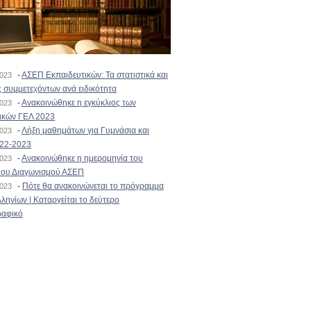
-
ΑΣΕΠ Εκπαιδευτικών: Τα στατιστικά και
2023
 συμμετεχόντων ανά ειδικότητα
-
Ανακοινώθηκε η εγκύκλιος των
2023
ικών ΓΕΛ 2023
-
Λήξη μαθημάτων για Γυμνάσια και
2023
022-2023
-
Ανακοινώθηκε η ημερομηνία του
2023
ιου Διαγωνισμού ΑΣΕΠ
-
Πότε θα ανακοινώνεται το πρόγραμμα
2023
ληνίων | Καταργείται το δεύτερο
αφικό