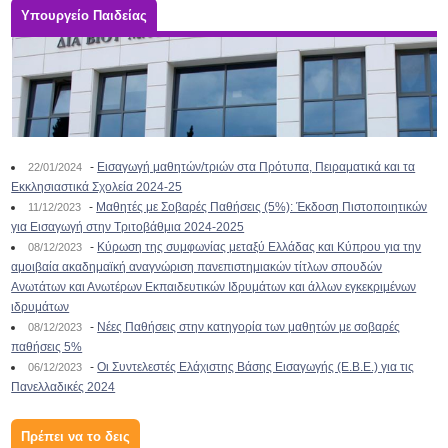
Υπουργείο Παιδείας
-
Εισαγωγή μαθητών/τριών στα Πρότυπα, Πειραματικά και τα
22/01/2024
Εκκλησιαστικά Σχολεία 2024-25
-
Μαθητές με Σοβαρές Παθήσεις (5%): Έκδοση Πιστοποιητικών
11/12/2023
για Εισαγωγή στην Τριτοβάθμια 2024-2025
-
Κύρωση της συμφωνίας μεταξύ Ελλάδας και Κύπρου για την
08/12/2023
αμοιβαία ακαδημαϊκή αναγνώριση πανεπιστημιακών τίτλων σπουδών
Ανωτάτων και Ανωτέρων Εκπαιδευτικών Ιδρυμάτων και άλλων εγκεκριμένων
ιδρυμάτων
-
Νέες Παθήσεις στην κατηγορία των μαθητών με σοβαρές
08/12/2023
παθήσεις 5%
-
Οι Συντελεστές Ελάχιστης Βάσης Εισαγωγής (Ε.Β.Ε.) για τις
06/12/2023
Πανελλαδικές 2024
Πρέπει να το δεις