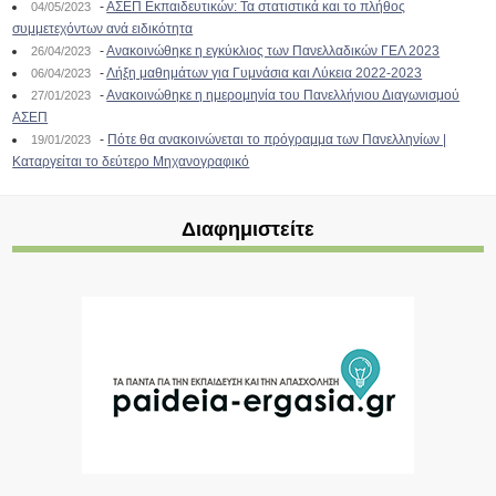
-
ΑΣΕΠ Εκπαιδευτικών: Τα στατιστικά και το πλήθος
04/05/2023
συμμετεχόντων ανά ειδικότητα
-
Ανακοινώθηκε η εγκύκλιος των Πανελλαδικών ΓΕΛ 2023
26/04/2023
-
Λήξη μαθημάτων για Γυμνάσια και Λύκεια 2022-2023
06/04/2023
-
Ανακοινώθηκε η ημερομηνία του Πανελλήνιου Διαγωνισμού
27/01/2023
ΑΣΕΠ
-
Πότε θα ανακοινώνεται το πρόγραμμα των Πανελληνίων |
19/01/2023
Καταργείται το δεύτερο Μηχανογραφικό
Διαφημιστείτε