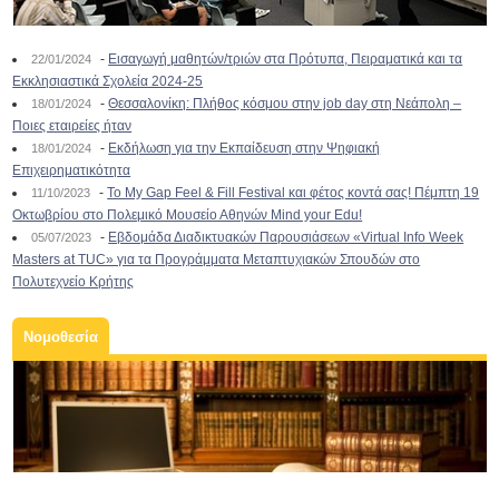
-
Εισαγωγή μαθητών/τριών στα Πρότυπα, Πειραματικά και τα
22/01/2024
Εκκλησιαστικά Σχολεία 2024-25
-
Θεσσαλονίκη: Πλήθος κόσμου στην job day στη Νεάπολη –
18/01/2024
Ποιες εταιρείες ήταν
-
Εκδήλωση για την Εκπαίδευση στην Ψηφιακή
18/01/2024
Επιχειρηματικότητα
-
To My Gap Feel & Fill Festival και φέτος κοντά σας! Πέμπτη 19
11/10/2023
Οκτωβρίου στο Πολεμικό Μουσείο Αθηνών Mind your Edu!
-
Εβδομάδα Διαδικτυακών Παρουσιάσεων «Virtual Info Week
05/07/2023
Masters at TUC» για τα Προγράμματα Μεταπτυχιακών Σπουδών στο
Πολυτεχνείο Κρήτης
Νομοθεσία