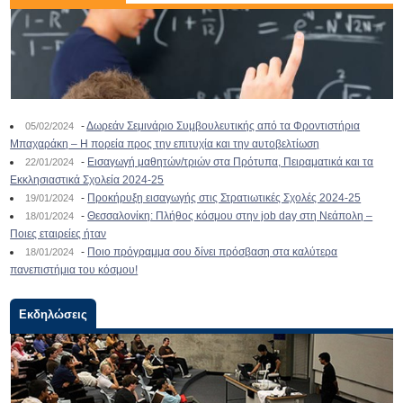
-
Δωρεάν Σεμινάριο Συμβουλευτικής από τα Φροντιστήρια
05/02/2024
Μπαχαράκη – Η πορεία προς την επιτυχία και την αυτοβελτίωση
-
Εισαγωγή μαθητών/τριών στα Πρότυπα, Πειραματικά και τα
22/01/2024
Εκκλησιαστικά Σχολεία 2024-25
-
Προκήρυξη εισαγωγής στις Στρατιωτικές Σχολές 2024-25
19/01/2024
-
Θεσσαλονίκη: Πλήθος κόσμου στην job day στη Νεάπολη –
18/01/2024
Ποιες εταιρείες ήταν
-
Ποιο πρόγραμμα σου δίνει πρόσβαση στα καλύτερα
18/01/2024
πανεπιστήμια του κόσμου!
Εκδηλώσεις