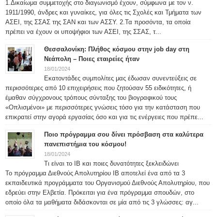
1.Δικαίωμα συμμετοχής στο διαγωνισμό έχουν, σύμφωνα με τον ν.
1911/1990, άνδρες και γυναίκες, για όλες τις Σχολές και Τμήματα των
ΑΣΕΙ, της ΣΣΑΣ της ΣΑΝ και των ΑΣΣΥ. 2.Τα προσόντα, τα οποία
πρέπει να έχουν οι υποψήφιοι των ΑΣΕΙ, της ΣΣΑΣ, τ...
Θεσσαλονίκη: Πλήθος κόσμου στην job day στη
Νεάπολη – Ποιες εταιρείες ήταν
18/01/2024
Εκατοντάδες συμπολίτες μας έδωσαν συνεντεύξεις σε
περισσότερες από 10 επιχειρήσεις που ζητούσαν 55 ειδικότητες, ή
έμαθαν σύγχρονους τρόπους σύνταξης του βιογραφικού τους
«Οπλισμένοι» με περισσότερες γνώσεις τόσο για την κατάσταση που
επικρατεί στην αγορά εργασίας όσο και για τις ενέργειες που πρέπε...
Ποιο πρόγραμμα σου δίνει πρόσβαση στα καλύτερα
πανεπιστήμια του κόσμου!
18/01/2024
Τι είναι το IB και ποιες δυνατότητες ξεκλειδώνει
Το πρόγραμμα Διεθνούς Απολυτηρίου IB αποτελεί ένα από τα 3
εκπαιδευτικά προγράμματα του Οργανισμού Διεθνούς Απολυτηρίου, που
εδρεύει στην Ελβετία. Πρόκειται για ένα πρόγραμμα σπουδών, στο
οποίο όλα τα μαθήματα διδάσκονται σε μία από τις 3 γλώσσες: αγ...