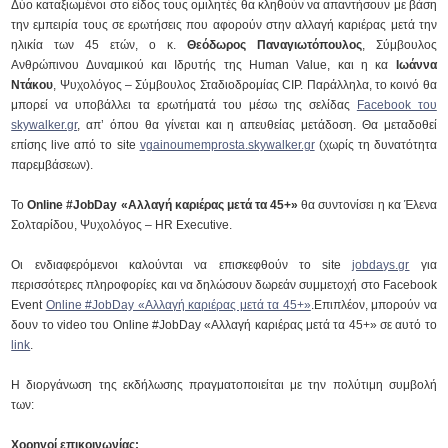
Δύο καταξιωμένοι στο είδος τους ομιλητές θα κληθούν να απαντήσουν με βάση
την εμπειρία τους σε ερωτήσεις που αφορούν στην αλλαγή καριέρας μετά την
ηλικία των 45 ετών, ο κ.
Θεόδωρος Παναγιωτόπουλος
, Σύμβουλος
Ανθρώπινου Δυναμικού και Ιδρυτής της Human Value, και η κα
Ιωάννα
Ντάκου
, Ψυχολόγος – Σύμβουλος Σταδιοδρομίας CIP.
Παράλληλα, το κοινό θα
μπορεί να υποβάλλει τα ερωτήματά του μέσω της σελίδας
Facebook του
skywalker.gr
, απ’ όπου θα γίνεται και η απευθείας μετάδοση. Θα μεταδοθεί
επίσης live από το site
vgainoumemprosta.skywalker.gr
(χωρίς τη δυνατότητα
παρεμβάσεων).
Το
Online #JobDay «Αλλαγή καριέρας μετά τα 45+»
θα συντονίσει η κα Έλενα
Σολταρίδου, Ψυχολόγος – HR Executive.
Οι ενδιαφερόμενοι καλούνται να επισκεφθούν το site
jobdays.gr
για
περισσότερες πληροφορίες και να δηλώσουν δωρεάν συμμετοχή στο Facebook
Event
Online #JobDay «Αλλαγή καριέρας μετά τα 45+»
.
Επιπλέον, μπορούν να
δουν το video του Online #JobDay «Αλλαγή καριέρας μετά τα 45+» σε αυτό το
link
.
Η διοργάνωση της εκδήλωσης πραγματοποιείται με την πολύτιμη συμβολή
των:
Χορηγοί επικοινωνίας: