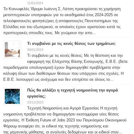
11/01/2024
Το Κοινωφελές Ίδρυμα Ιωάννη Σ. Λάτση προκηρύσσει τη χορήγηση
μεταπτυχιακών υποτροφιών για το ακαδημαϊκό έτος 2024-2025 σε
τελειόφοιτους/ες φοιτητές/ριες ή απόφοιτους/ες Πανεπιστημίων της
Ελλάδας και του εξωτερικού, οι οποίοι/ες έχουν αριστεύσει κατά τις
προπτυχιακές σπουδές τους. Με γνώμονα την απο...
Τι συμβαίνει με τις κενές θέσεις των τμημάτων;
09/01/2024
Τι συμβαίνει με τις κενές θέσεις; Με τη θέσπιση και την
εφαρμογή της Ελάχιστης Βάσης Εισαγωγής, Ε.Β.Ε. (δείτε
παραδείγματα υπολογισμού) έχουν δημιουργηθεί προβλήματα στην
κάλυψη όλων των διαθέσιμων θέσεων που υπάρχουν στις σχολές. Η
Ε.Β.Ε. λειτουργεί ως ανάχωμα και δεν επιτρέπει σε όλους το...
Πώς θα αλλάξει η τεχνητή νοημοσύνη την αγορά
εργασίας;
20/12/2023
Tεχνητή Νοημοσύνη και Αγορά Εργασίας Η τεχνητή
νοημοσύνη προβλέπεται να δημιουργήσει εκατομμύρια νέες θέσεις
εργασίας. Η Έκθεση Future of Jobs 2023 του Παγκόσμιου Οικονομικού
Φόρουμ αναφέρει ότι, οι ειδικοί της τεχνητής νοημοσύνης και
της μηχανικής μάθησης, οι αναλυτές δεδομένων και οι ειδικοί στον...