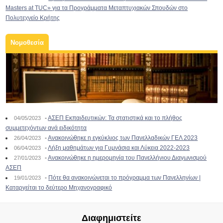
Masters at TUC» για τα Προγράμματα Μεταπτυχιακών Σπουδών στο
Πολυτεχνείο Κρήτης
Νομοθεσία
-
ΑΣΕΠ Εκπαιδευτικών: Τα στατιστικά και το πλήθος
04/05/2023
συμμετεχόντων ανά ειδικότητα
-
Ανακοινώθηκε η εγκύκλιος των Πανελλαδικών ΓΕΛ 2023
26/04/2023
-
Λήξη μαθημάτων για Γυμνάσια και Λύκεια 2022-2023
06/04/2023
-
Ανακοινώθηκε η ημερομηνία του Πανελλήνιου Διαγωνισμού
27/01/2023
ΑΣΕΠ
-
Πότε θα ανακοινώνεται το πρόγραμμα των Πανελληνίων |
19/01/2023
Καταργείται το δεύτερο Μηχανογραφικό
Διαφημιστείτε