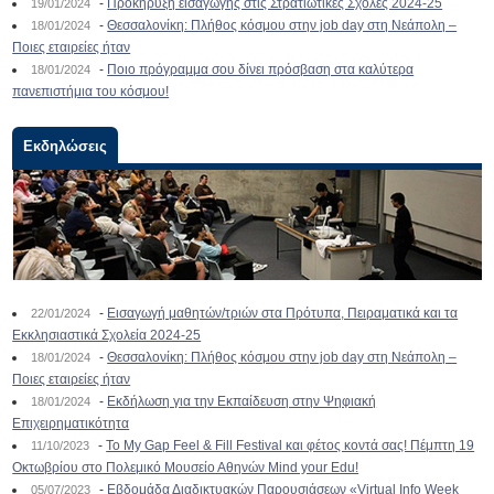
-
Προκήρυξη εισαγωγής στις Στρατιωτικές Σχολές 2024-25
19/01/2024
-
Θεσσαλονίκη: Πλήθος κόσμου στην job day στη Νεάπολη –
18/01/2024
Ποιες εταιρείες ήταν
-
Ποιο πρόγραμμα σου δίνει πρόσβαση στα καλύτερα
18/01/2024
πανεπιστήμια του κόσμου!
Εκδηλώσεις
-
Εισαγωγή μαθητών/τριών στα Πρότυπα, Πειραματικά και τα
22/01/2024
Εκκλησιαστικά Σχολεία 2024-25
-
Θεσσαλονίκη: Πλήθος κόσμου στην job day στη Νεάπολη –
18/01/2024
Ποιες εταιρείες ήταν
-
Εκδήλωση για την Εκπαίδευση στην Ψηφιακή
18/01/2024
Επιχειρηματικότητα
-
To My Gap Feel & Fill Festival και φέτος κοντά σας! Πέμπτη 19
11/10/2023
Οκτωβρίου στο Πολεμικό Μουσείο Αθηνών Mind your Edu!
-
Εβδομάδα Διαδικτυακών Παρουσιάσεων «Virtual Info Week
05/07/2023