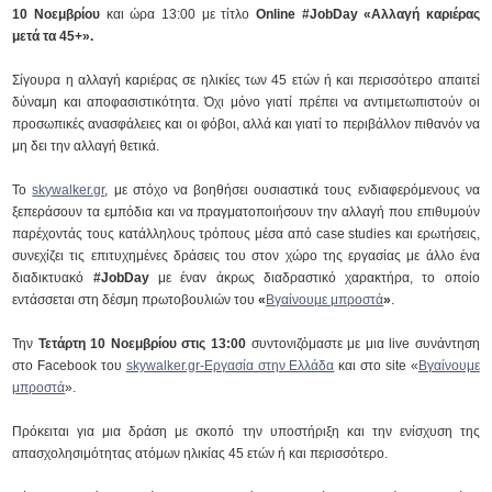
10 Νοεμβρίου
και ώρα 13:00 με τίτλο
Online #JobDay «Αλλαγή καριέρας
μετά τα 45+».
Σίγουρα η αλλαγή καριέρας σε ηλικίες των 45 ετών ή και περισσότερο απαιτεί
δύναμη και αποφασιστικότητα. Όχι μόνο γιατί πρέπει να αντιμετωπιστούν οι
προσωπικές ανασφάλειες και οι φόβοι, αλλά και γιατί το περιβάλλον πιθανόν να
μη δει την αλλαγή θετικά.
Το
skywalker.gr
, με στόχο να βοηθήσει ουσιαστικά τους ενδιαφερόμενους να
ξεπεράσουν τα εμπόδια και να πραγματοποιήσουν την αλλαγή που επιθυμούν
παρέχοντάς τους κατάλληλους τρόπους μέσα από case studies και ερωτήσεις,
συνεχίζει τις επιτυχημένες δράσεις του στον χώρο της εργασίας με άλλο ένα
διαδικτυακό
#JobDay
με έναν άκρως διαδραστικό χαρακτήρα, το οποίο
εντάσσεται στη δέσμη πρωτοβουλιών του
«
Βγαίνουμε μπροστά
»
.
Την
Τετάρτη 10 Νοεμβρίου στις 13:00
συντονιζόμαστε με μια live συνάντηση
στο Facebook του
skywalker.gr-Εργασία στην Ελλάδα
και στο site «
Βγαίνουμε
μπροστά
».
Πρόκειται για μια δράση με σκοπό την υποστήριξη και την ενίσχυση της
απασχολησιμότητας ατόμων ηλικίας 45 ετών ή και περισσότερο.