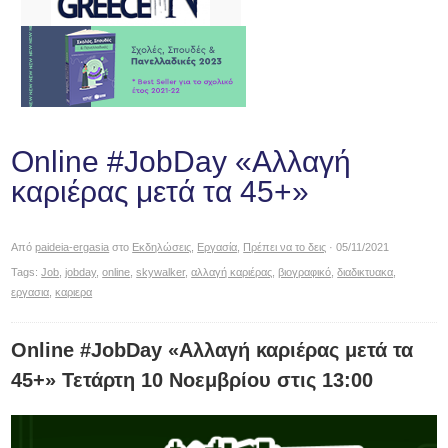
Online #JobDay «Αλλαγή
καριέρας μετά τα 45+»
Από
paideia-ergasia
στο
Εκδηλώσεις
,
Εργασία
,
Πρέπει να το δεις
· 05/11/2021
Tags:
Job
,
jobday
,
online
,
skywalker
,
αλλαγή καριέρας
,
βιογραφικό
,
διαδικτυακα
,
εργασια
,
καριερα
Online #JobDay «Αλλαγή καριέρας μετά τα
45+» Τετάρτη 10 Νοεμβρίου στις 13:00