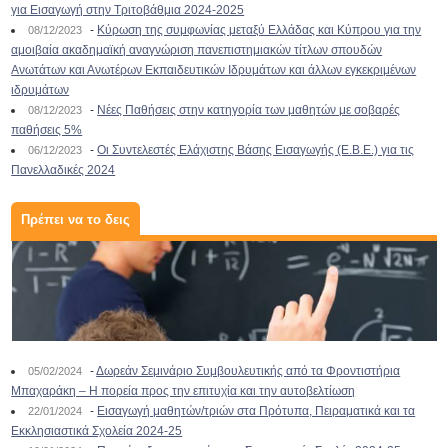
για Εισαγωγή στην Τριτοβάθμια 2024-2025
-
Κύρωση της συμφωνίας μεταξύ Ελλάδας και Κύπρου για την
08/12/2023
αμοιβαία ακαδημαϊκή αναγνώριση πανεπιστημιακών τίτλων σπουδών
Ανωτάτων και Ανωτέρων Εκπαιδευτικών Ιδρυμάτων και άλλων εγκεκριμένων
ιδρυμάτων
-
Νέες Παθήσεις στην κατηγορία των μαθητών με σοβαρές
08/12/2023
παθήσεις 5%
-
Οι Συντελεστές Ελάχιστης Βάσης Εισαγωγής (Ε.Β.Ε.) για τις
06/12/2023
Πανελλαδικές 2024
Πρέπει να το δεις
-
Δωρεάν Σεμινάριο Συμβουλευτικής από τα Φροντιστήρια
05/02/2024
Μπαχαράκη – Η πορεία προς την επιτυχία και την αυτοβελτίωση
-
Εισαγωγή μαθητών/τριών στα Πρότυπα, Πειραματικά και τα
22/01/2024
Εκκλησιαστικά Σχολεία 2024-25