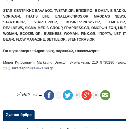
STAR ΚΕΝΤΡΙΚΗΣ ΕΛΛΑΔΟΣ, TVSTAR.GR, ΕΠΙΧΕΙΡΩ, E-DAILY, E-RADIO,
VORIA.GR, THAT’S LIFE, ENALLAKTIKOS.GR, MAGDA’S NEWS,
STARTUP.GR, STARTUPPER, BUSINESSNEWS.GR, EMEA.GR,
DEALNEWS, SIGMA MEDIA GROUP, FRAPRESS.GR, ΟΜΟΡΦΗ ΖΩΗ, LIKE
WOMAN, ECOZEN.GR, BUSINESS WOMAN, PINK.GR, IΠΟΡΤΑ, LET IT
BE.GR, FLOW MAGAZINE, SETTLE.GR, STENTORAS.GR
Για περισσότερες πληροφορίες, παρακαλώ, επικοινωνήστε:
Μαίρη Κατσαπρίνη, Marketing Director, Skywalker.gr, 210 9730280 (εσωτ.
231),
mkatsaprini@skywalker.gr
Share on…
0
0
0
Σχετικά άρθρα