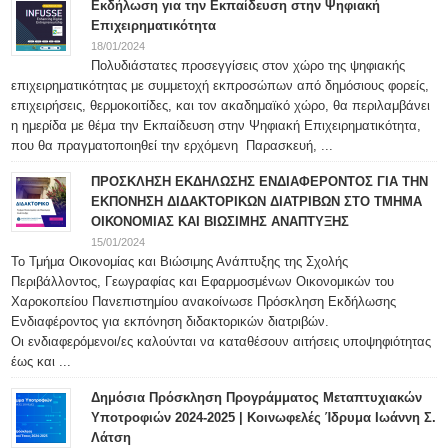
Εκδήλωση για την Εκπαίδευση στην Ψηφιακή
Επιχειρηματικότητα
18/01/2024
Πολυδιάστατες προσεγγίσεις στον χώρο της ψηφιακής
επιχειρηματικότητας με συμμετοχή εκπροσώπων από δημόσιους φορείς,
επιχειρήσεις, θερμοκοιτίδες, και τον ακαδημαϊκό χώρο, θα περιλαμβάνει
η ημερίδα με θέμα την Εκπαίδευση στην Ψηφιακή Επιχειρηματικότητα,
που θα πραγματοποιηθεί την ερχόμενη Παρασκευή, ...
ΠΡΟΣΚΛΗΣΗ ΕΚΔΗΛΩΣΗΣ ΕΝΔΙΑΦΕΡΟΝΤΟΣ ΓΙΑ ΤΗΝ
ΕΚΠΟΝΗΣΗ ΔΙΔΑΚΤΟΡΙΚΩΝ ΔΙΑΤΡΙΒΩΝ ΣΤΟ ΤΜΗΜΑ
ΟΙΚΟΝΟΜΙΑΣ ΚΑΙ ΒΙΩΣΙΜΗΣ ΑΝΑΠΤΥΞΗΣ
15/01/2024
Το Τμήμα Οικονομίας και Βιώσιμης Ανάπτυξης της Σχολής
Περιβάλλοντος, Γεωγραφίας και Εφαρμοσμένων Οικονομικών του
Χαροκοπείου Πανεπιστημίου ανακοίνωσε Πρόσκληση Εκδήλωσης
Ενδιαφέροντος για εκπόνηση διδακτορικών διατριβών.
Οι ενδιαφερόμενοι/ες καλούνται να καταθέσουν αιτήσεις υποψηφιότητας
έως και ...
Δημόσια Πρόσκληση Προγράμματος Μεταπτυχιακών
Υποτροφιών 2024-2025 | Κοινωφελές Ίδρυμα Ιωάννη Σ.
Λάτση