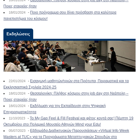
-
Θεσσαλονίκη: Πλήθος κόσμου στην job day στη Νεάπολη –
18/01/2024
Ποιες εταιρείες ήταν
-
Ποιο πρόγραμμα σου δίνει πρόσβαση στα καλύτερα
18/01/2024
πανεπιστήμια του κόσμου!
Εκδηλώσεις
-
Εισαγωγή μαθητών/τριών στα Πρότυπα, Πειραματικά και τα
22/01/2024
Εκκλησιαστικά Σχολεία 2024-25
-
Θεσσαλονίκη: Πλήθος κόσμου στην job day στη Νεάπολη –
18/01/2024
Ποιες εταιρείες ήταν
-
Εκδήλωση για την Εκπαίδευση στην Ψηφιακή
18/01/2024
Επιχειρηματικότητα
-
To My Gap Feel & Fill Festival και φέτος κοντά σας! Πέμπτη 19
11/10/2023
Οκτωβρίου στο Πολεμικό Μουσείο Αθηνών Mind your Edu!
-
Εβδομάδα Διαδικτυακών Παρουσιάσεων «Virtual Info Week
05/07/2023
Masters at TUC» για τα Προγράμματα Μεταπτυχιακών Σπουδών στο