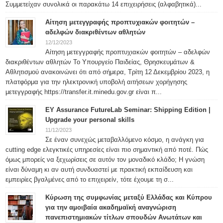
Συμμετείχαν συνολικά οι παρακάτω 14 επιχειρήσεις (αλφαβητικά)...
Αίτηση μετεγγραφής προπτυχιακών φοιτητών –
αδελφών διακριθέντων αθλητών
12/12/2023
Αίτηση μετεγγραφής προπτυχιακών φοιτητών – αδελφών
διακριθέντων αθλητών Το Υπουργείο Παιδείας, Θρησκευμάτων &
Αθλητισμού ανακοινώνει ότι από σήμερα, Τρίτη 12 Δεκεμβρίου 2023, η
πλατφόρμα για την ηλεκτρονική υποβολή αιτήσεων χορήγησης
μετεγγραφής https://transfer.it.minedu.gov.gr είναι π...
ΕΥ Assurance FutureLab Seminar: Shipping Edition |
Upgrade your personal skills
11/12/2023
Σε έναν συνεχώς μεταβαλλόμενο κόσμο, η ανάγκη για
cutting edge ελεγκτικές υπηρεσίες είναι πιο σημαντική από ποτέ. Πώς
όμως μπορείς να ξεχωρίσεις σε αυτόν τον μοναδικό κλάδο; Η γνώση
είναι δύναμη κι αν αυτή συνδυαστεί με πρακτική εκπαίδευση και
εμπειρίες βγαλμένες από το επιχειρείν, τότε έχουμε τη σ...
Κύρωση της συμφωνίας μεταξύ Ελλάδας και Κύπρου
για την αμοιβαία ακαδημαϊκή αναγνώριση
πανεπιστημιακών τίτλων σπουδών Ανωτάτων και