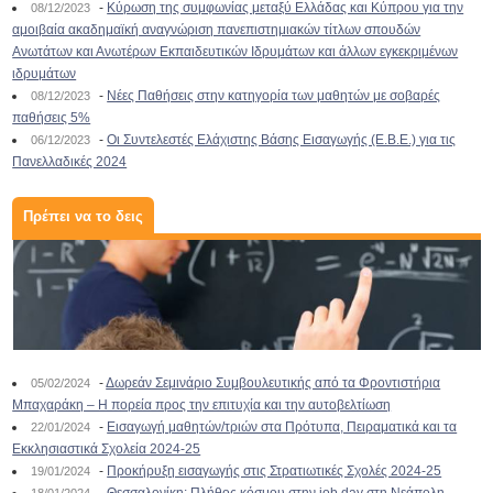
-
Κύρωση της συμφωνίας μεταξύ Ελλάδας και Κύπρου για την
08/12/2023
αμοιβαία ακαδημαϊκή αναγνώριση πανεπιστημιακών τίτλων σπουδών
Ανωτάτων και Ανωτέρων Εκπαιδευτικών Ιδρυμάτων και άλλων εγκεκριμένων
ιδρυμάτων
-
Νέες Παθήσεις στην κατηγορία των μαθητών με σοβαρές
08/12/2023
παθήσεις 5%
-
Οι Συντελεστές Ελάχιστης Βάσης Εισαγωγής (Ε.Β.Ε.) για τις
06/12/2023
Πανελλαδικές 2024
Πρέπει να το δεις
-
Δωρεάν Σεμινάριο Συμβουλευτικής από τα Φροντιστήρια
05/02/2024
Μπαχαράκη – Η πορεία προς την επιτυχία και την αυτοβελτίωση
-
Εισαγωγή μαθητών/τριών στα Πρότυπα, Πειραματικά και τα
22/01/2024
Εκκλησιαστικά Σχολεία 2024-25
-
Προκήρυξη εισαγωγής στις Στρατιωτικές Σχολές 2024-25
19/01/2024