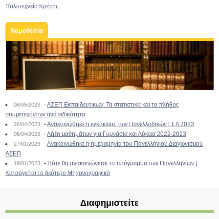
Πολυτεχνείο Κρήτης
Νομοθεσία
-
ΑΣΕΠ Εκπαιδευτικών: Τα στατιστικά και το πλήθος
04/05/2023
συμμετεχόντων ανά ειδικότητα
-
Ανακοινώθηκε η εγκύκλιος των Πανελλαδικών ΓΕΛ 2023
26/04/2023
-
Λήξη μαθημάτων για Γυμνάσια και Λύκεια 2022-2023
06/04/2023
-
Ανακοινώθηκε η ημερομηνία του Πανελλήνιου Διαγωνισμού
27/01/2023
ΑΣΕΠ
-
Πότε θα ανακοινώνεται το πρόγραμμα των Πανελληνίων |
19/01/2023
Καταργείται το δεύτερο Μηχανογραφικό
Διαφημιστείτε