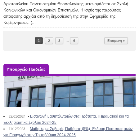
Αριστοτελείου Πανεπιστημίου Θεσσαλονίκης μετονομάζεται σε Σχολή
Κοινωνικών και Οικονομικών Επιστημών. Η ισχύς της παρούσας
απόφασης αρχίζει από τη δημοσίευσή της στην Εφημερίδα της
Κυβερνήσεως. (...
…
1
2
3
6
Επόμενη »
Υπουργείο Παιδείας
-
Εισαγωγή μαθητών/τριών στα Πρότυπα, Πειραματικά και τα
22/01/2024
Εκκλησιαστικά Σχολεία 2024-25
-
Μαθητές με Σοβαρές Παθήσεις (5%): Έκδοση Πιστοποιητικών
11/12/2023
για Εισαγωγή στην Τριτοβάθμια 2024-2025