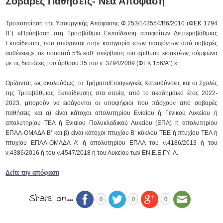
Σοβαρές Παθήσεις- Νέα Απόφαση
Τροποποίηση της Υπουργικής Απόφασης Φ.253/143554/Β6/2010 (ΦΕΚ 1794
Β΄) «Πρόσβαση στη Τριτοβάθμια Εκπαίδευση αποφοίτων Δευτεροβάθμιας
Εκπαίδευσης που υπάγονται στην κατηγορία «των πασχόντων από σοβαρές
ασθένειες», σε ποσοστό 5% καθ’ υπέρβαση του αριθμού εισακτέων, σύμφωνα
με τις διατάξεις του άρθρου 35 του ν. 3794/2009 (ΦΕΚ 156/Α΄).»
Ορίζονται, ως ακολούθως, τα Τμήματα/Εισαγωγικές Κατευθύνσεις και οι Σχολές
της Τριτοβάθμιας Εκπαίδευσης στα οποία, από το ακαδημαϊκό έτος 2022-
2023, μπορούν να εισάγονται οι υποψήφιοι που πάσχουν από σοβαρές
παθήσεις και α) είναι κάτοχοι απολυτηρίου Ενιαίου ή Γενικού Λυκείου ή
απολυτηρίου ΤΕΛ ή Ενιαίου Πολυκλαδικού Λυκείου (ΕΠΛ) ή απολυτηρίου
ΕΠΑΛ-ΟΜΑΔΑ Β’ και β) είναι κάτοχοι πτυχίου Β’ κύκλου ΤΕΕ ή πτυχίου ΤΕΛ ή
πτυχίου ΕΠΑΛ-ΟΜΑΔΑ Α’ ή απολυτηρίου ΕΠΑΛ του ν.4186/2013 ή του
ν.4386/2016 ή του ν.4547/2018 ή του Λυκείου των ΕΝ.Ε.Ε.ΓΥ.-Λ.
Δείτε την απόφαση
Share on…
0
0
0