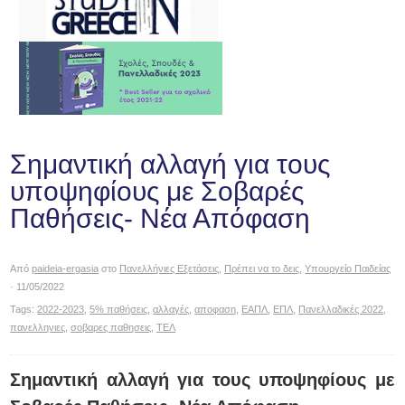
Σημαντική αλλαγή για τους
υποψηφίους με Σοβαρές
Παθήσεις- Νέα Απόφαση
Από
paideia-ergasia
στο
Πανελλήνιες Εξετάσεις
,
Πρέπει να το δεις
,
Υπουργείο Παιδείας
· 11/05/2022
Tags:
2022-2023
,
5% παθήσεις
,
αλλαγές
,
αποφαση
,
ΕΑΠΛ
,
ΕΠΛ
,
Πανελλαδικές 2022
,
πανελληνιες
,
σοβαρες παθησεις
,
ΤΕΛ
Σημαντική αλλαγή για τους υποψηφίους με