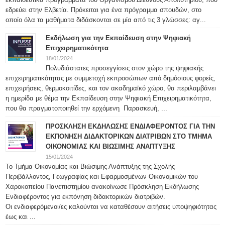
εδρεύει στην Ελβετία. Πρόκειται για ένα πρόγραμμα σπουδών, στο
οποίο όλα τα μαθήματα διδάσκονται σε μία από τις 3 γλώσσες: αγ...
Εκδήλωση για την Εκπαίδευση στην Ψηφιακή
Επιχειρηματικότητα
18/01/2024
Πολυδιάστατες προσεγγίσεις στον χώρο της ψηφιακής
επιχειρηματικότητας με συμμετοχή εκπροσώπων από δημόσιους φορείς,
επιχειρήσεις, θερμοκοιτίδες, και τον ακαδημαϊκό χώρο, θα περιλαμβάνει
η ημερίδα με θέμα την Εκπαίδευση στην Ψηφιακή Επιχειρηματικότητα,
που θα πραγματοποιηθεί την ερχόμενη Παρασκευή, ...
ΠΡΟΣΚΛΗΣΗ ΕΚΔΗΛΩΣΗΣ ΕΝΔΙΑΦΕΡΟΝΤΟΣ ΓΙΑ ΤΗΝ
ΕΚΠΟΝΗΣΗ ΔΙΔΑΚΤΟΡΙΚΩΝ ΔΙΑΤΡΙΒΩΝ ΣΤΟ ΤΜΗΜΑ
ΟΙΚΟΝΟΜΙΑΣ ΚΑΙ ΒΙΩΣΙΜΗΣ ΑΝΑΠΤΥΞΗΣ
15/01/2024
Το Τμήμα Οικονομίας και Βιώσιμης Ανάπτυξης της Σχολής
Περιβάλλοντος, Γεωγραφίας και Εφαρμοσμένων Οικονομικών του
Χαροκοπείου Πανεπιστημίου ανακοίνωσε Πρόσκληση Εκδήλωσης
Ενδιαφέροντος για εκπόνηση διδακτορικών διατριβών.
Οι ενδιαφερόμενοι/ες καλούνται να καταθέσουν αιτήσεις υποψηφιότητας
έως και ...