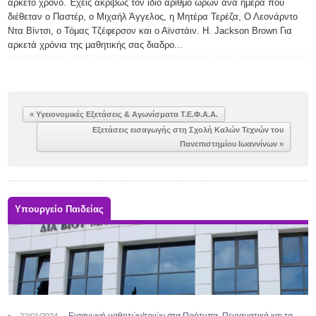
αρκετό χρόνο. Έχεις ακριβώς τον ίδιο αριθμό ωρών ανά ημέρα που
διέθεταν ο Παστέρ, ο Μιχαήλ Άγγελος, η Μητέρα Τερέζα, Ο Λεονάρντο
Ντα Βίντσι, ο Τόμας Τζέφερσον και ο Αϊνστάιν. H. Jackson Brown Για
αρκετά χρόνια της μαθητικής σας διαδρο...
« Υγειονομικές Εξετάσεις & Αγωνίσματα Τ.Ε.Φ.Α.Α.
Εξετάσεις εισαγωγής στη Σχολή Καλών Τεχνών του
Πανεπιστημίου Ιωαννίνων »
Υπουργείο Παιδείας