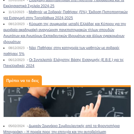
-
Εισαγωγή μαθητών/τριών στα Πρότυπα, Πειραματικά και τα
22/01/2024
Εκκλησιαστικά Σχολεία 2024-25
-
Μαθητές με Σοβαρές Παθήσεις (5%): Έκδοση Πιστοποιητικών
11/12/2023
για Εισαγωγή στην Τριτοβάθμια 2024-2025
-
Κύρωση της συμφωνίας μεταξύ Ελλάδας και Κύπρου για την
08/12/2023
αμοιβαία ακαδημαϊκή αναγνώριση πανεπιστημιακών τίτλων σπουδών
Ανωτάτων και Ανωτέρων Εκπαιδευτικών Ιδρυμάτων και άλλων εγκεκριμένων
ιδρυμάτων
-
Νέες Παθήσεις στην κατηγορία των μαθητών με σοβαρές
08/12/2023
παθήσεις 5%
-
Οι Συντελεστές Ελάχιστης Βάσης Εισαγωγής (Ε.Β.Ε.) για τις
06/12/2023
Πανελλαδικές 2024
Πρέπει να το δεις
-
Δωρεάν Σεμινάριο Συμβουλευτικής από τα Φροντιστήρια
05/02/2024
Μπαχαράκη – Η πορεία προς την επιτυχία και την αυτοβελτίωση