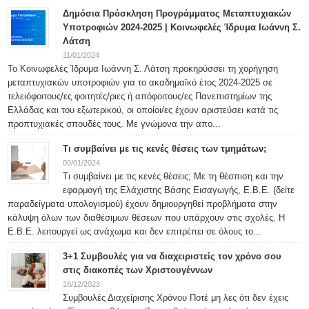
Δημόσια Πρόσκληση Προγράμματος Μεταπτυχιακών
Υποτροφιών 2024-2025 | Κοινωφελές Ίδρυμα Ιωάννη Σ.
Λάτση
11/01/2024
Το Κοινωφελές Ίδρυμα Ιωάννη Σ. Λάτση προκηρύσσει τη χορήγηση
μεταπτυχιακών υποτροφιών για το ακαδημαϊκό έτος 2024-2025 σε
τελειόφοιτους/ες φοιτητές/ριες ή απόφοιτους/ες Πανεπιστημίων της
Ελλάδας και του εξωτερικού, οι οποίοι/ες έχουν αριστεύσει κατά τις
προπτυχιακές σπουδές τους. Με γνώμονα την απο...
Τι συμβαίνει με τις κενές θέσεις των τμημάτων;
09/01/2024
Τι συμβαίνει με τις κενές θέσεις; Με τη θέσπιση και την
εφαρμογή της Ελάχιστης Βάσης Εισαγωγής, Ε.Β.Ε. (δείτε
παραδείγματα υπολογισμού) έχουν δημιουργηθεί προβλήματα στην
κάλυψη όλων των διαθέσιμων θέσεων που υπάρχουν στις σχολές. Η
Ε.Β.Ε. λειτουργεί ως ανάχωμα και δεν επιτρέπει σε όλους το...
3+1 Συμβουλές για να διαχειριστείς τον χρόνο σου
στις διακοπές των Χριστουγέννων
18/12/2023
Συμβουλές Διαχείρισης Χρόνου Ποτέ μη λες ότι δεν έχεις