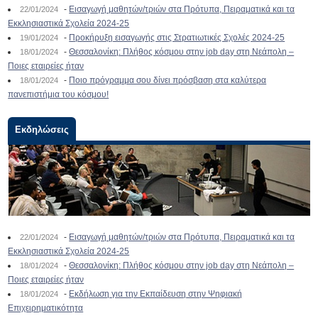
-
Εισαγωγή μαθητών/τριών στα Πρότυπα, Πειραματικά και τα
22/01/2024
Εκκλησιαστικά Σχολεία 2024-25
-
Προκήρυξη εισαγωγής στις Στρατιωτικές Σχολές 2024-25
19/01/2024
-
Θεσσαλονίκη: Πλήθος κόσμου στην job day στη Νεάπολη –
18/01/2024
Ποιες εταιρείες ήταν
-
Ποιο πρόγραμμα σου δίνει πρόσβαση στα καλύτερα
18/01/2024
πανεπιστήμια του κόσμου!
Εκδηλώσεις
-
Εισαγωγή μαθητών/τριών στα Πρότυπα, Πειραματικά και τα
22/01/2024
Εκκλησιαστικά Σχολεία 2024-25
-
Θεσσαλονίκη: Πλήθος κόσμου στην job day στη Νεάπολη –
18/01/2024
Ποιες εταιρείες ήταν
-
Εκδήλωση για την Εκπαίδευση στην Ψηφιακή
18/01/2024
Επιχειρηματικότητα