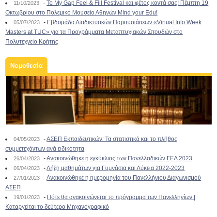
-
To My Gap Feel & Fill Festival και φέτος κοντά σας! Πέμπτη 19
11/10/2023
Οκτωβρίου στο Πολεμικό Μουσείο Αθηνών Mind your Edu!
-
Εβδομάδα Διαδικτυακών Παρουσιάσεων «Virtual Info Week
05/07/2023
Masters at TUC» για τα Προγράμματα Μεταπτυχιακών Σπουδών στο
Πολυτεχνείο Κρήτης
Νομοθεσία
-
ΑΣΕΠ Εκπαιδευτικών: Τα στατιστικά και το πλήθος
04/05/2023
συμμετεχόντων ανά ειδικότητα
-
Ανακοινώθηκε η εγκύκλιος των Πανελλαδικών ΓΕΛ 2023
26/04/2023
-
Λήξη μαθημάτων για Γυμνάσια και Λύκεια 2022-2023
06/04/2023
-
Ανακοινώθηκε η ημερομηνία του Πανελλήνιου Διαγωνισμού
27/01/2023
ΑΣΕΠ
-
Πότε θα ανακοινώνεται το πρόγραμμα των Πανελληνίων |
19/01/2023
Καταργείται το δεύτερο Μηχανογραφικό