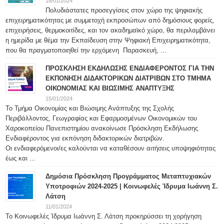
18/01/2024
Πολυδιάστατες προσεγγίσεις στον χώρο της ψηφιακής
επιχειρηματικότητας με συμμετοχή εκπροσώπων από δημόσιους φορείς,
επιχειρήσεις, θερμοκοιτίδες, και τον ακαδημαϊκό χώρο, θα περιλαμβάνει
η ημερίδα με θέμα την Εκπαίδευση στην Ψηφιακή Επιχειρηματικότητα,
που θα πραγματοποιηθεί την ερχόμενη Παρασκευή, ...
ΠΡΟΣΚΛΗΣΗ ΕΚΔΗΛΩΣΗΣ ΕΝΔΙΑΦΕΡΟΝΤΟΣ ΓΙΑ ΤΗΝ
ΕΚΠΟΝΗΣΗ ΔΙΔΑΚΤΟΡΙΚΩΝ ΔΙΑΤΡΙΒΩΝ ΣΤΟ ΤΜΗΜΑ
ΟΙΚΟΝΟΜΙΑΣ ΚΑΙ ΒΙΩΣΙΜΗΣ ΑΝΑΠΤΥΞΗΣ
15/01/2024
Το Τμήμα Οικονομίας και Βιώσιμης Ανάπτυξης της Σχολής
Περιβάλλοντος, Γεωγραφίας και Εφαρμοσμένων Οικονομικών του
Χαροκοπείου Πανεπιστημίου ανακοίνωσε Πρόσκληση Εκδήλωσης
Ενδιαφέροντος για εκπόνηση διδακτορικών διατριβών.
Οι ενδιαφερόμενοι/ες καλούνται να καταθέσουν αιτήσεις υποψηφιότητας
έως και ...
Δημόσια Πρόσκληση Προγράμματος Μεταπτυχιακών
Υποτροφιών 2024-2025 | Κοινωφελές Ίδρυμα Ιωάννη Σ.
Λάτση
11/01/2024
Το Κοινωφελές Ίδρυμα Ιωάννη Σ. Λάτση προκηρύσσει τη χορήγηση