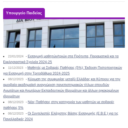
Υπουργείο Παιδείας
-
Εισαγωγή μαθητών/τριών στα Πρότυπα, Πειραματικά και τα
22/01/2024
Εκκλησιαστικά Σχολεία 2024-25
-
Μαθητές με Σοβαρές Παθήσεις (5%): Έκδοση Πιστοποιητικών
11/12/2023
για Εισαγωγή στην Τριτοβάθμια 2024-2025
-
Κύρωση της συμφωνίας μεταξύ Ελλάδας και Κύπρου για την
08/12/2023
αμοιβαία ακαδημαϊκή αναγνώριση πανεπιστημιακών τίτλων σπουδών
Ανωτάτων και Ανωτέρων Εκπαιδευτικών Ιδρυμάτων και άλλων εγκεκριμένων
ιδρυμάτων
-
Νέες Παθήσεις στην κατηγορία των μαθητών με σοβαρές
08/12/2023
παθήσεις 5%
-
Οι Συντελεστές Ελάχιστης Βάσης Εισαγωγής (Ε.Β.Ε.) για τις
06/12/2023
Πανελλαδικές 2024