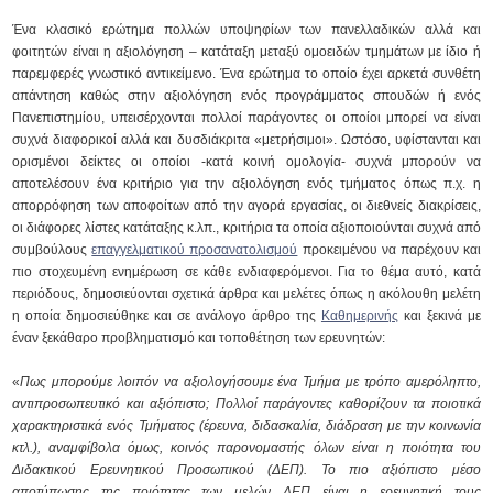
Ένα κλασικό ερώτημα πολλών υποψηφίων των πανελλαδικών αλλά και
φοιτητών είναι η αξιολόγηση – κατάταξη μεταξύ ομοειδών τμημάτων με ίδιο ή
παρεμφερές γνωστικό αντικείμενο. Ένα ερώτημα το οποίο έχει αρκετά συνθέτη
απάντηση καθώς στην αξιολόγηση ενός προγράμματος σπουδών ή ενός
Πανεπιστημίου, υπεισέρχονται πολλοί παράγοντες οι οποίοι μπορεί να είναι
συχνά διαφορικοί αλλά και δυσδιάκριτα «μετρήσιμοι». Ωστόσο, υφίστανται και
ορισμένοι δείκτες οι οποίοι -κατά κοινή ομολογία- συχνά μπορούν να
αποτελέσουν ένα κριτήριο για την αξιολόγηση ενός τμήματος όπως π.χ. η
απορρόφηση των αποφοίτων από την αγορά εργασίας, οι διεθνείς διακρίσεις,
οι διάφορες λίστες κατάταξης κ.λπ., κριτήρια τα οποία αξιοποιούνται συχνά από
συμβούλους
επαγγελματικού προσανατολισμού
προκειμένου να παρέχουν και
πιο στοχευμένη ενημέρωση σε κάθε ενδιαφερόμενοι. Για το θέμα αυτό, κατά
περιόδους, δημοσιεύονται σχετικά άρθρα και μελέτες όπως η ακόλουθη μελέτη
η οποία δημοσιεύθηκε και σε ανάλογο άρθρο της
Καθημερινής
και ξεκινά με
έναν ξεκάθαρο προβληματισμό και τοποθέτηση των ερευνητών:
«
Πως μπορούμε λοιπόν να αξιολογήσουμε ένα Τμήμα με τρόπο αμερόληπτο,
αντιπροσωπευτικό και αξιόπιστο; Πολλοί παράγοντες καθορίζουν τα ποιοτικά
χαρακτηριστικά ενός Τμήματος (έρευνα, διδασκαλία, διάδραση με την κοινωνία
κτλ.), αναμφίβολα όμως, κοινός παρονομαστής όλων είναι η ποιότητα του
Διδακτικού Ερευνητικού Προσωπικού (ΔΕΠ). Το πιο αξιόπιστο μέσο
αποτύπωσης της ποιότητας των μελών ΔΕΠ είναι η ερευνητική τους