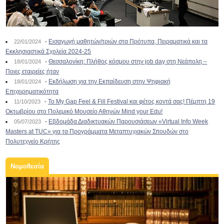
-
Εισαγωγή μαθητών/τριών στα Πρότυπα, Πειραματικά και τα
22/01/2024
Εκκλησιαστικά Σχολεία 2024-25
-
Θεσσαλονίκη: Πλήθος κόσμου στην job day στη Νεάπολη –
18/01/2024
Ποιες εταιρείες ήταν
-
Εκδήλωση για την Εκπαίδευση στην Ψηφιακή
18/01/2024
Επιχειρηματικότητα
-
To My Gap Feel & Fill Festival και φέτος κοντά σας! Πέμπτη 19
11/10/2023
Οκτωβρίου στο Πολεμικό Μουσείο Αθηνών Mind your Edu!
-
Εβδομάδα Διαδικτυακών Παρουσιάσεων «Virtual Info Week
05/07/2023
Masters at TUC» για τα Προγράμματα Μεταπτυχιακών Σπουδών στο
Πολυτεχνείο Κρήτης
Νομοθεσία