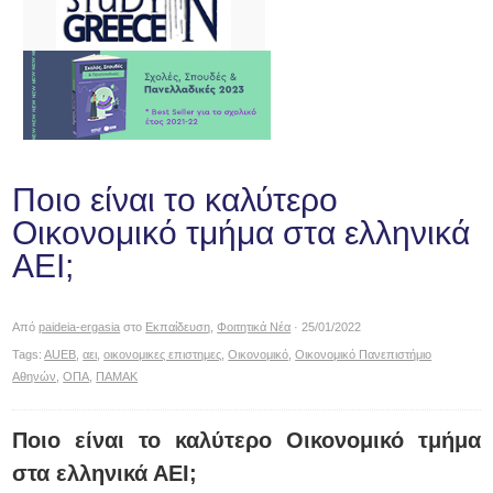
Ποιο είναι το καλύτερο
Οικονομικό τμήμα στα ελληνικά
ΑΕΙ;
Από
paideia-ergasia
στο
Εκπαίδευση
,
Φοιτητικά Νέα
· 25/01/2022
Tags:
AUEB
,
αει
,
οικονομικες επιστημες
,
Οικονομικό
,
Οικονομικό Πανεπιστήμιο
Αθηνών
,
ΟΠΑ
,
ΠΑΜΑΚ
Ποιο είναι το καλύτερο Οικονομικό τμήμα
στα ελληνικά ΑΕΙ;