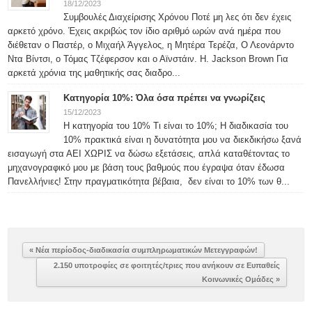
18/12/2023
Συμβουλές Διαχείρισης Χρόνου Ποτέ μη λες ότι δεν έχεις
αρκετό χρόνο. Έχεις ακριβώς τον ίδιο αριθμό ωρών ανά ημέρα που
διέθεταν ο Παστέρ, ο Μιχαήλ Άγγελος, η Μητέρα Τερέζα, Ο Λεονάρντο
Ντα Βίντσι, ο Τόμας Τζέφερσον και ο Αϊνστάιν. H. Jackson Brown Για
αρκετά χρόνια της μαθητικής σας διαδρο...
Κατηγορία 10%: Όλα όσα πρέπει να γνωρίζεις
15/12/2023
Η κατηγορία του 10% Τι είναι το 10%; Η διαδικασία του
10% πρακτικά είναι η δυνατότητα μου να διεκδικήσω ξανά
εισαγωγή στα ΑΕΙ ΧΩΡΙΣ να δώσω εξετάσεις, απλά καταθέτοντας το
μηχανογραφικό μου με βάση τους βαθμούς που έγραψα όταν έδωσα
Πανελλήνιες! Στην πραγματικότητα βέβαια, δεν είναι το 10% των θ...
« Νέα περίοδος-διαδικασία συμπληρωματικών Μετεγγραφών!
2.150 υποτροφίες σε φοιτητές/τριες που ανήκουν σε Ευπαθείς
Κοινωνικές Ομάδες »