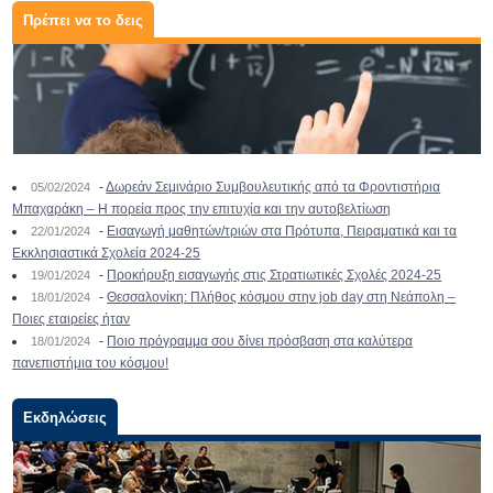
Πρέπει να το δεις
-
Δωρεάν Σεμινάριο Συμβουλευτικής από τα Φροντιστήρια
05/02/2024
Μπαχαράκη – Η πορεία προς την επιτυχία και την αυτοβελτίωση
-
Εισαγωγή μαθητών/τριών στα Πρότυπα, Πειραματικά και τα
22/01/2024
Εκκλησιαστικά Σχολεία 2024-25
-
Προκήρυξη εισαγωγής στις Στρατιωτικές Σχολές 2024-25
19/01/2024
-
Θεσσαλονίκη: Πλήθος κόσμου στην job day στη Νεάπολη –
18/01/2024
Ποιες εταιρείες ήταν
-
Ποιο πρόγραμμα σου δίνει πρόσβαση στα καλύτερα
18/01/2024
πανεπιστήμια του κόσμου!
Εκδηλώσεις