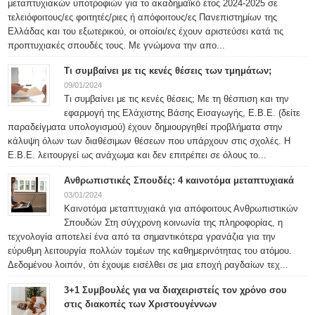
μεταπτυχιακών υποτροφιών για το ακαδημαϊκό έτος 2024-2025 σε
τελειόφοιτους/ες φοιτητές/ριες ή απόφοιτους/ες Πανεπιστημίων της
Ελλάδας και του εξωτερικού, οι οποίοι/ες έχουν αριστεύσει κατά τις
προπτυχιακές σπουδές τους. Με γνώμονα την απο...
Τι συμβαίνει με τις κενές θέσεις των τμημάτων;
09/01/2024
Τι συμβαίνει με τις κενές θέσεις; Με τη θέσπιση και την
εφαρμογή της Ελάχιστης Βάσης Εισαγωγής, Ε.Β.Ε. (δείτε
παραδείγματα υπολογισμού) έχουν δημιουργηθεί προβλήματα στην
κάλυψη όλων των διαθέσιμων θέσεων που υπάρχουν στις σχολές. Η
Ε.Β.Ε. λειτουργεί ως ανάχωμα και δεν επιτρέπει σε όλους το...
Ανθρωπιστικές Σπουδές: 4 καινοτόμα μεταπτυχιακά
03/01/2024
Καινοτόμα μεταπτυχιακά για απόφοιτους Ανθρωπιστικών
Σπουδών Στη σύγχρονη κοινωνία της πληροφορίας, η
τεχνολογία αποτελεί ένα από τα σημαντικότερα γρανάζια για την
εύρυθμη λειτουργία πολλών τομέων της καθημερινότητας του ατόμου.
Δεδομένου λοιπόν, ότι έχουμε εισέλθει σε μια εποχή ραγδαίων τεχ...
3+1 Συμβουλές για να διαχειριστείς τον χρόνο σου
στις διακοπές των Χριστουγέννων