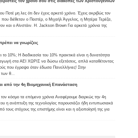
χειριστείς τον χρόνο σου στις διακοπές των Χριστουγέννων
υ Ποτέ μη λες ότι δεν έχεις αρκετό χρόνο. Έχεις ακριβώς τον
 που διέθεταν ο Παστέρ, ο Μιχαήλ Άγγελος, η Μητέρα Τερέζα,
ον και ο Αϊνστάιν. H. Jackson Brown Για αρκετά χρόνια της
ρέπει να γνωρίζεις
αι το 10%; Η διαδικασία του 10% πρακτικά είναι η δυνατότητα
σαγωγή στα ΑΕΙ ΧΩΡΙΣ να δώσω εξετάσεις, απλά καταθέτοντας
μούς που έγραψα όταν έδωσα Πανελλήνιες! Στην
των θ...
ται από την 4η Βιομηχανική Επανάσταση
 τον κόσμο τα επόμενα χρόνια Αναφέρουμε διαρκώς την 4η
ου η ανάπτυξη της τεχνολογίας παρουσιάζει ήδη εντυπωσιακά
 τους στόχους της επιστήμης είναι και η αξιοποίησή της για