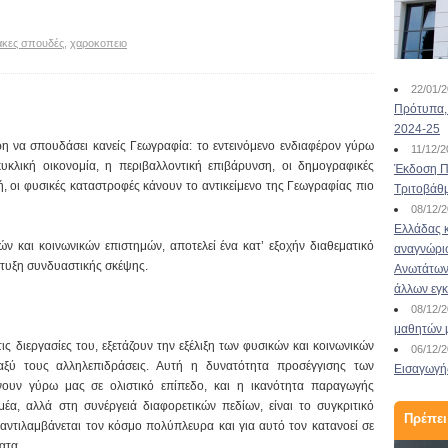
ακες σπουδές
,
χαροκοπειο
22/01/
Πρότυπα, 
2024-25
ρη να σπουδάσει κανείς Γεωγραφία: το εντεινόμενο ενδιαφέρον γύρω
11/12/
κλική οικονομία, η περιβαλλοντική επιβάρυνση, οι δημογραφικές
Έκδοση Πι
χή, οι φυσικές καταστροφές κάνουν το αντικείμενο της Γεωγραφίας πιο
Τριτοβάθ
08/12/
Ελλάδας κ
ν και κοινωνικών επιστημών, αποτελεί ένα κατ’ εξοχήν διαθεματικό
αναγνώρι
πτυξη συνδυαστικής σκέψης.
Ανωτάτων 
άλλων εγ
08/12/
μαθητών 
ις διεργασίες του, εξετάζουν την εξέλιξη των φυσικών και κοινωνικών
06/12/
ταξύ τους αλληλεπιδράσεις. Αυτή η δυνατότητα προσέγγισης των
Εισαγωγής
ουν γύρω μας σε ολιστικό επίπεδο, και η ικανότητα παραγωγής
έα, αλλά στη συνέργειά διαφορετικών πεδίων, είναι το συγκριτικό
Πρέπει
ντιλαμβάνεται τον κόσμο πολύπλευρα και για αυτό τον κατανοεί σε
ατα.