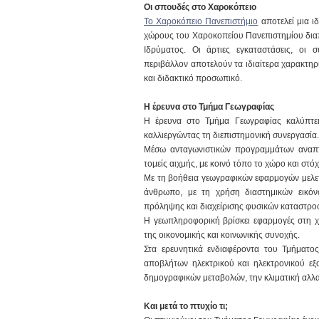
Οι σπουδές στο Χαροκόπειο
Το Χαροκόπειο Πανεπιστήμιο
αποτελεί μια ι
χώρους του Χαροκοπείου Πανεπιστημίου διαπι
Ιδρύματος. Οι άρτιες εγκαταστάσεις, οι 
περιβάλλον αποτελούν τα ιδιαίτερα χαρακτηρι
και διδακτικό προσωπικό.
Η έρευνα στο Τμήμα Γεωγραφίας
Η έρευνα στο Τμήμα Γεωγραφίας καλύπτει
καλλιεργώντας τη διεπιστημονική συνεργασία.
Μέσω ανταγωνιστικών προγραμμάτων αναπτ
τομείς αιχμής, με κοινό τόπο το χώρο και στό
Με τη βοήθεια γεωγραφικών εφαρμογών μελετών
άνθρωπο, με τη χρήση διαστημικών εικόν
πρόληψης και διαχείρισης φυσικών καταστρο
Η γεωπληροφορική βρίσκει εφαρμογές στη χ
της οικονομικής και κοινωνικής συνοχής.
Στα ερευνητικά ενδιαφέροντα του Τμήματο
αποβλήτων ηλεκτρικού και ηλεκτρονικού εξ
δημογραφικών μεταβολών, την κλιματική αλλα
Και μετά το πτυχίο τι;