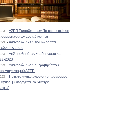
-
ΑΣΕΠ Εκπαιδευτικών: Τα στατιστικά και
2023
 συμμετεχόντων ανά ειδικότητα
-
Ανακοινώθηκε η εγκύκλιος των
2023
ικών ΓΕΛ 2023
-
Λήξη μαθημάτων για Γυμνάσια και
2023
022-2023
-
Ανακοινώθηκε η ημερομηνία του
2023
ιου Διαγωνισμού ΑΣΕΠ
-
Πότε θα ανακοινώνεται το πρόγραμμα
2023
ληνίων | Καταργείται το δεύτερο
αφικό