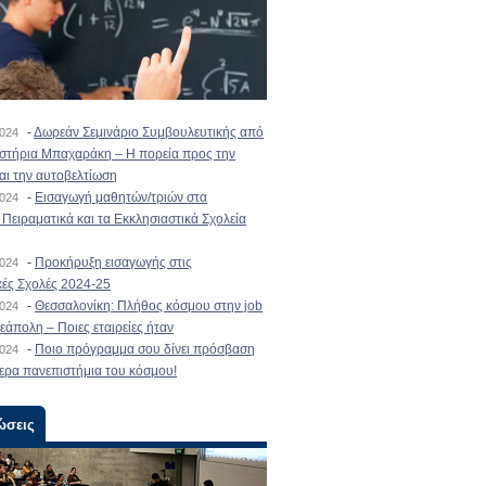
-
Δωρεάν Σεμινάριο Συμβουλευτικής από
2024
ιστήρια Μπαχαράκη – Η πορεία προς την
και την αυτοβελτίωση
-
Εισαγωγή μαθητών/τριών στα
2024
Πειραματικά και τα Εκκλησιαστικά Σχολεία
-
Προκήρυξη εισαγωγής στις
2024
κές Σχολές 2024-25
-
Θεσσαλονίκη: Πλήθος κόσμου στην job
2024
εάπολη – Ποιες εταιρείες ήταν
-
Ποιο πρόγραμμα σου δίνει πρόσβαση
2024
ερα πανεπιστήμια του κόσμου!
ώσεις