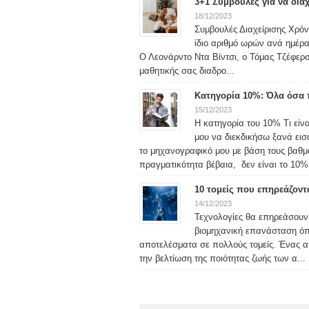
3+1 Συμβουλές για να δια
18/12/2023
Συμβουλές Διαχείρισης Χρόνο
ίδιο αριθμό ωρών ανά ημέρα
Ο Λεονάρντο Ντα Βίντσι, ο Τόμας Τζέφερσ
μαθητικής σας διαδρο...
Κατηγορία 10%: Όλα όσα π
15/12/2023
Η κατηγορία του 10% Τι είν
μου να διεκδικήσω ξανά ει
το μηχανογραφικό μου με βάση τους βαθ
πραγματικότητα βέβαια, δεν είναι το 10% 
10 τομείς που επηρεάζον
14/12/2023
Τεχνολογίες θα επηρεάσουν
βιομηχανική επανάσταση όπ
αποτελέσματα σε πολλούς τομείς. Ένας από
την βελτίωση της ποιότητας ζωής των α...