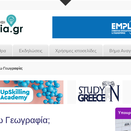
θρα
Εκδηλώσεις
Χρήσιμες ιστοσελίδες
Βήμα Ανα
σω Γεωγραφία;
Υπουργ
ω Γεωγραφία;