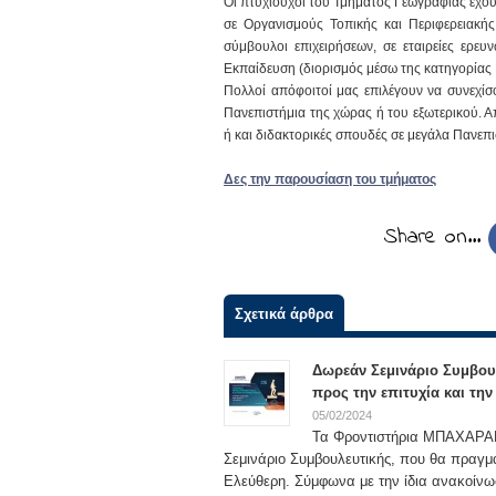
Οι πτυχιούχοι του Τμήματος Γεωγραφίας έχου
σε Οργανισμούς Τοπικής και Περιφερειακής 
σύμβουλοι επιχειρήσεων, σε εταιρείες ερευ
Εκπαίδευση (διορισμός μέσω της κατηγορίας 
Πολλοί απόφοιτοί μας επιλέγουν να συνεχί
Πανεπιστήμια της χώρας ή του εξωτερικού. Απ
ή και διδακτορικές σπουδές σε μεγάλα Πανεπι
Δες την παρουσίαση του τμήματος
Share on…
Σχετικά άρθρα
Δωρεάν Σεμινάριο Συμβου
προς την επιτυχία και τη
05/02/2024
Τα Φροντιστήρια ΜΠΑΧΑΡΑΚΗ
Σεμινάριο Συμβουλευτικής, που θα πραγμ
Ελεύθερη. Σύμφωνα με την ίδια ανακοίν