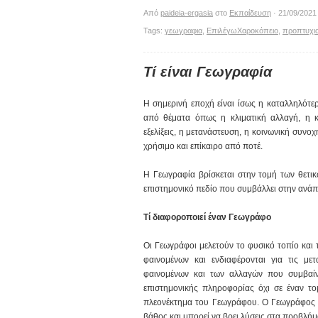
Από
paideia-ergasia
στο
Εκπαίδευση
· 21/09/2021
Tags:
γεωγραφια
,
ΕπιλέγωΧαροκόπειο
,
προπτυχι
Τί είναι Γεωγραφία
Η σημερινή εποχή είναι ίσως η καταλληλότε
από θέματα όπως η κλιματική αλλαγή, η κυ
εξελίξεις, η μετανάστευση, η κοινωνική συνο
χρήσιμο και επίκαιρο από ποτέ.
Η Γεωγραφία βρίσκεται στην τομή των θετικώ
επιστημονικό πεδίο που συμβάλλει στην ανά
Τί διαφοροποιεί έναν Γεωγράφο
Οι Γεωγράφοι μελετούν το φυσικό τοπίο και τ
φαινομένων και ενδιαφέρονται για τις με
φαινομένων και των αλλαγών που συμβαίν
επιστημονικής πληροφορίας όχι σε έναν τομ
πλεονέκτημα του Γεωγράφου. Ο Γεωγράφος α
βάθος και μπορεί να βρει λύσεις στα προβλήμ