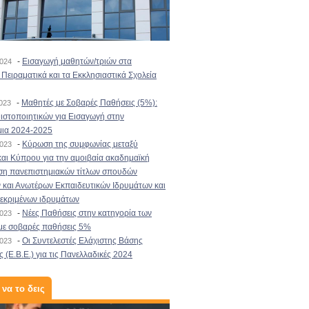
-
Εισαγωγή μαθητών/τριών στα
2024
Πειραματικά και τα Εκκλησιαστικά Σχολεία
-
Μαθητές με Σοβαρές Παθήσεις (5%):
2023
στοποιητικών για Εισαγωγή στην
μια 2024-2025
-
Κύρωση της συμφωνίας μεταξύ
2023
αι Κύπρου για την αμοιβαία ακαδημαϊκή
ση πανεπιστημιακών τίτλων σπουδών
και Ανωτέρων Εκπαιδευτικών Ιδρυμάτων και
κεκριμένων ιδρυμάτων
-
Νέες Παθήσεις στην κατηγορία των
2023
με σοβαρές παθήσεις 5%
-
Οι Συντελεστές Ελάχιστης Βάσης
2023
 (Ε.Β.Ε.) για τις Πανελλαδικές 2024
 να το δεις