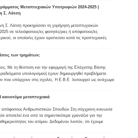
ράμματος Μεταπτυχιακών Υποτροφιών 2024-2025 |
η Σ. Λάτση
νη Σ. Λάτση προκηρύσσει τη χορήγηση μεταπτυχιακών
025 σε τελειόφοιτους/ες φοιτητές/ριες ή απόφοιτους/ες
ικού, οι οποίοι/ες έχουν αριστεύσει κατά τις προπτυχιακές
 θέσεις των τμημάτων;
έσεις; Με τη θέσπιση και την εφαρμογή της Ελάχιστης Βάσης
παραδείγματα υπολογισμού) έχουν δημιουργηθεί προβλήματα
ν που υπάρχουν στις σχολές. Η Ε.Β.Ε. λειτουργεί ως ανάχωμα
4 καινοτόμα μεταπτυχιακά
α απόφοιτους Ανθρωπιστικών Σπουδών Στη σύγχρονη κοινωνία
γία αποτελεί ένα από τα σημαντικότερα γρανάζια για την
θημερινότητας του ατόμου. Δεδομένου λοιπόν, ότι έχουμε