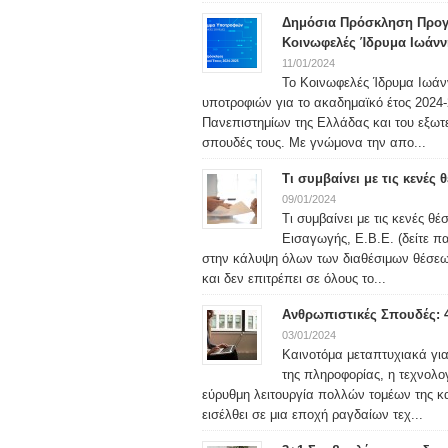
Δημόσια Πρόσκληση Προγ
Κοινωφελές Ίδρυμα Ιωάνν
11/01/2024
Το Κοινωφελές Ίδρυμα Ιωάν
υποτροφιών για το ακαδημαϊκό έτος 2024-2
Πανεπιστημίων της Ελλάδας και του εξωτερ
σπουδές τους. Με γνώμονα την απο...
Τι συμβαίνει με τις κενές
09/01/2024
Τι συμβαίνει με τις κενές θ
Εισαγωγής, Ε.Β.Ε. (δείτε 
στην κάλυψη όλων των διαθέσιμων θέσεω
και δεν επιτρέπει σε όλους το...
Ανθρωπιστικές Σπουδές: 
03/01/2024
Καινοτόμα μεταπτυχιακά γι
της πληροφορίας, η τεχνολο
εύρυθμη λειτουργία πολλών τομέων της κα
εισέλθει σε μια εποχή ραγδαίων τεχ...