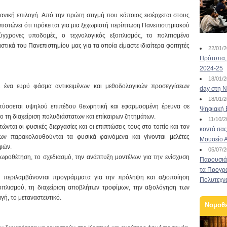
δανική επιλογή. Από την πρώτη στιγμή που κάποιος εισέρχεται στους
στώνει ότι πρόκειται για μια ξεχωριστή περίπτωση Πανεπιστημιακού
σύγχρονες υποδομές, ο τεχνολογικός εξοπλισμός, το πολιτισμένο
στικά του Πανεπιστημίου μας για τα οποία είμαστε ιδιαίτερα φοιτητές
22/01/
Πρότυπα, 
2024-25
18/01/
 ένα ευρύ φάσμα αντικειμένων και μεθοδολογικών προσεγγίσεων
day στη Ν
18/01/
ύσσεται υψηλού επιπέδου θεωρητική και εφαρμοσμένη έρευνα σε
Ψηφιακή 
χο τη διαχείριση πολυδιάστατων και επίκαιρων ζητημάτων.
11/10/
ται οι φυσικές διεργασίες και οι επιπτώσεις τους στο τοπίο και τον
κοντά σας
ων παρακολουθούνται τα φυσικά φαινόμενα και γίνονται μελέτες
Μουσείο 
φών.
05/07/
ωροθέτηση, το σχεδιασμό, την ανάπτυξη μοντέλων για την ενίσχυση
Παρουσιάσ
τα Προγρ
ς περιλαμβάνονται προγράμματα για την πρόληψη και αξιοποίηση
Πολυτεχν
οπλισμού, τη διαχείριση αποβλήτων τροφίμων, την αξιολόγηση των
γή, το μεταναστευτικό.
Νομοθ