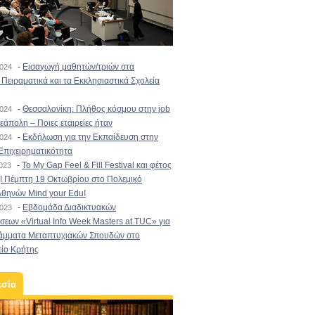
-
Εισαγωγή μαθητών/τριών στα
2024
Πειραματικά και τα Εκκλησιαστικά Σχολεία
-
Θεσσαλονίκη: Πλήθος κόσμου στην job
2024
εάπολη – Ποιες εταιρείες ήταν
-
Εκδήλωση για την Εκπαίδευση στην
2024
Επιχειρηματικότητα
-
To My Gap Feel & Fill Festival και φέτος
2023
! Πέμπτη 19 Οκτωβρίου στο Πολεμικό
Αθηνών Mind your Edu!
-
Εβδομάδα Διαδικτυακών
2023
εων «Virtual Info Week Masters at TUC» για
άμματα Μεταπτυχιακών Σπουδών στο
είο Κρήτης
εσία