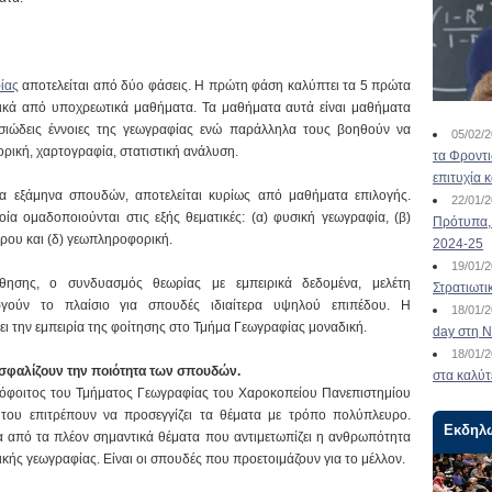
ίας
αποτελείται από δύο φάσεις. Η πρώτη φάση καλύπτει τα 5 πρώτα
τικά από υποχρεωτικά μαθήματα. Τα μαθήματα αυτά είναι μαθήματα
υσιώδεις έννοιες της γεωγραφίας ενώ παράλληλα τους βοηθούν να
05/02/
ρική, χαρτογραφία, στατιστική ανάλυση.
τα Φροντ
επιτυχία 
ία εξάμηνα σπουδών, αποτελείται κυρίως από μαθήματα επιλογής.
22/01/
ία ομαδοποιούνται στις εξής θεματικές: (α) φυσική γεωγραφία, (β)
Πρότυπα, 
ρου και (δ) γεωπληροφορική.
2024-25
19/01/
ησης, ο συνδυασμός θεωρίας με εμπειρικά δεδομένα, μελέτη
Στρατιωτι
ργούν το πλαίσιο για σπουδές ιδιαίτερα υψηλού επιπέδου. Η
18/01/
ει την εμπειρία της φοίτησης στο Τμήμα Γεωγραφίας μοναδική.
day στη Ν
18/01/
ιασφαλίζουν την ποιότητα των σπουδών.
στα καλύτ
όφοιτος του Τμήματος Γεωγραφίας του Χαροκοπείου Πανεπιστημίου
υ του επιτρέπουν να προσεγγίζει τα θέματα με τρόπο πολύπλευρο.
Εκδηλ
ια από τα πλέον σημαντικά θέματα που αντιμετωπίζει η ανθρωπότητα
σικής γεωγραφίας. Είναι οι σπουδές που προετοιμάζουν για το μέλλον.