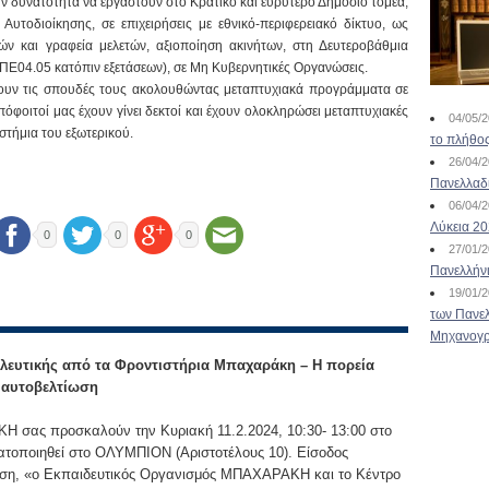
ν δυνατότητα να εργαστούν στο Κρατικό και ευρύτερο Δημόσιο τομέα,
Αυτοδιοίκησης, σε επιχειρήσεις με εθνικό-περιφερειακό δίκτυο, ως
νών και γραφεία μελετών, αξιοποίηση ακινήτων, στη Δευτεροβάθμια
ΠΕ04.05 κατόπιν εξετάσεων), σε Μη Κυβερνητικές Οργανώσεις.
σουν τις σπουδές τους ακολουθώντας μεταπτυχιακά προγράμματα σε
όφοιτοί μας έχουν γίνει δεκτοί και έχουν ολοκληρώσει μεταπτυχιακές
04/05/
στήμια του εξωτερικού.
το πλήθος
26/04/
Πανελλαδ
06/04/
Λύκεια 2
0
0
0
27/01/
Πανελλήν
19/01/
των Πανελ
Μηχανογρ
λευτικής από τα Φροντιστήρια Μπαχαράκη – Η πορεία
ν αυτοβελτίωση
 σας προσκαλούν την Κυριακή 11.2.2024, 10:30- 13:00 στο
ατοποιηθεί στο ΟΛΥΜΠΙΟΝ (Αριστοτέλους 10). Είσοδος
ωση, «ο Εκπαιδευτικός Οργανισμός ΜΠΑΧΑΡΑΚΗ και το Κέντρο