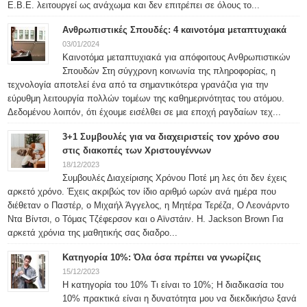
Ε.Β.Ε. λειτουργεί ως ανάχωμα και δεν επιτρέπει σε όλους το...
Ανθρωπιστικές Σπουδές: 4 καινοτόμα μεταπτυχιακά
03/01/2024
Καινοτόμα μεταπτυχιακά για απόφοιτους Ανθρωπιστικών
Σπουδών Στη σύγχρονη κοινωνία της πληροφορίας, η
τεχνολογία αποτελεί ένα από τα σημαντικότερα γρανάζια για την
εύρυθμη λειτουργία πολλών τομέων της καθημερινότητας του ατόμου.
Δεδομένου λοιπόν, ότι έχουμε εισέλθει σε μια εποχή ραγδαίων τεχ...
3+1 Συμβουλές για να διαχειριστείς τον χρόνο σου
στις διακοπές των Χριστουγέννων
18/12/2023
Συμβουλές Διαχείρισης Χρόνου Ποτέ μη λες ότι δεν έχεις
αρκετό χρόνο. Έχεις ακριβώς τον ίδιο αριθμό ωρών ανά ημέρα που
διέθεταν ο Παστέρ, ο Μιχαήλ Άγγελος, η Μητέρα Τερέζα, Ο Λεονάρντο
Ντα Βίντσι, ο Τόμας Τζέφερσον και ο Αϊνστάιν. H. Jackson Brown Για
αρκετά χρόνια της μαθητικής σας διαδρο...
Κατηγορία 10%: Όλα όσα πρέπει να γνωρίζεις
15/12/2023
Η κατηγορία του 10% Τι είναι το 10%; Η διαδικασία του
10% πρακτικά είναι η δυνατότητα μου να διεκδικήσω ξανά