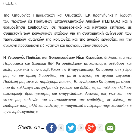
(Κ.Ε.Ε.).
Της λειτουργίας Πειραματικών και Θεματικών ΙΕΚ προηγήθηκε η ίδρυση
των
πρώτων έξι Πρότυπων Επαγγελματικών Λυκείων (Π.ΕΠΑ.Λ.) και η
θεσμοθέτηση Συμβουλίων σε περιφερειακό και κεντρικό επίπεδο, με
συμμετοχή των κοινωνικών εταίρων για τη συστηματική ανίχνευση των
πραγματικών αναγκών της κοινωνίας και της αγοράς εργασίας,
και την
ανάλογη προσαρμογή ειδικοτήτων και προγραμμάτων σπουδών.
Η Υπουργός Παιδείας και Θρησκευμάτων Νίκη Κεραμέως
δήλωσε:
«Τα νέα
Πειραματικά και Θεματικά ΙΕΚ θα συμβάλλουν με καινοτόμες μεθόδους και
καλές πρακτικές στην αναβάθμιση της Επαγγελματικής Κατάρτισης στη χώρα
μας και την άμεση διασύνδεσή της με τις ανάγκες της αγοράς εργασίας.
Πρόθεσή μας είναι να παρέχουμε ποιοτική Επαγγελματική Κατάρτιση με εύρος,
που θα καλλιεργεί επαγγελματικές γνώσεις και δεξιότητες σε πολλούς κλάδους
οικονομικής δραστηριότητας και επαγγελμάτων. Δίνοντας στις νέες και τους
νέους μας επιλογές που ανταποκρίνονται στις επιδιώξεις, τις κλίσεις, τις
επιθυμίες τους, αλλά και επιλογές με πραγματικό αντίκρισμα στην κοινωνία και
την αγορά εργασίας
.»
Share on…
0
0
0