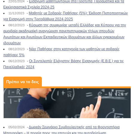
-
Εισαγωγή μαθητών/τριών στα Πρότυπα, Πειραματικά και τα
22/01/2024
Εκκλησιαστικά Σχολεία 2024-25
-
Μαθητές με Σοβαρές Παθήσεις (5%): Έκδοση Πιστοποιητικών
11/12/2023
για Εισαγωγή στην Τριτοβάθμια 2024-2025
-
Κύρωση της συμφωνίας μεταξύ Ελλάδας και Κύπρου για την
08/12/2023
αμοιβαία ακαδημαϊκή αναγνώριση πανεπιστημιακών τίτλων σπουδών
Ανωτάτων και Ανωτέρων Εκπαιδευτικών Ιδρυμάτων και άλλων εγκεκριμένων
ιδρυμάτων
-
Νέες Παθήσεις στην κατηγορία των μαθητών με σοβαρές
08/12/2023
παθήσεις 5%
-
Οι Συντελεστές Ελάχιστης Βάσης Εισαγωγής (Ε.Β.Ε.) για τις
06/12/2023
Πανελλαδικές 2024
Πρέπει να το δεις
-
Δωρεάν Σεμινάριο Συμβουλευτικής από τα Φροντιστήρια
05/02/2024
Μπαχαράκη – Η πορεία προς την επιτυχία και την αυτοβελτίωση