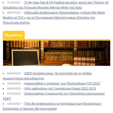
-
To My Gap Feel & Fill Festival και φέτος κοντά σας! Πέμπτη 19
11/10/2023
Οκτωβρίου στο Πολεμικό Μουσείο Αθηνών Mind your Edu!
-
Εβδομάδα Διαδικτυακών Παρουσιάσεων «Virtual Info Week
05/07/2023
Masters at TUC» για τα Προγράμματα Μεταπτυχιακών Σπουδών στο
Πολυτεχνείο Κρήτης
Νομοθεσία
-
ΑΣΕΠ Εκπαιδευτικών: Τα στατιστικά και το πλήθος
04/05/2023
συμμετεχόντων ανά ειδικότητα
-
Ανακοινώθηκε η εγκύκλιος των Πανελλαδικών ΓΕΛ 2023
26/04/2023
-
Λήξη μαθημάτων για Γυμνάσια και Λύκεια 2022-2023
06/04/2023
-
Ανακοινώθηκε η ημερομηνία του Πανελλήνιου Διαγωνισμού
27/01/2023
ΑΣΕΠ
-
Πότε θα ανακοινώνεται το πρόγραμμα των Πανελληνίων |
19/01/2023
Καταργείται το δεύτερο Μηχανογραφικό