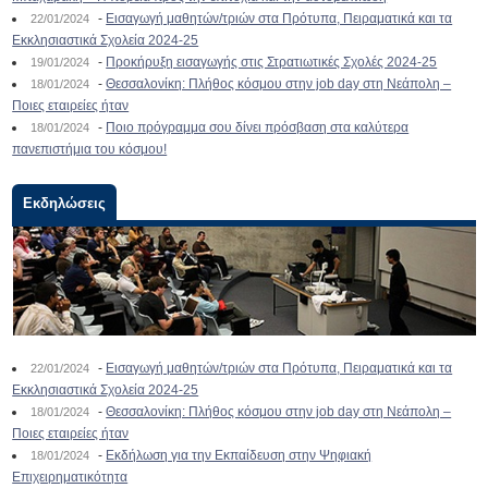
-
Εισαγωγή μαθητών/τριών στα Πρότυπα, Πειραματικά και τα
22/01/2024
Εκκλησιαστικά Σχολεία 2024-25
-
Προκήρυξη εισαγωγής στις Στρατιωτικές Σχολές 2024-25
19/01/2024
-
Θεσσαλονίκη: Πλήθος κόσμου στην job day στη Νεάπολη –
18/01/2024
Ποιες εταιρείες ήταν
-
Ποιο πρόγραμμα σου δίνει πρόσβαση στα καλύτερα
18/01/2024
πανεπιστήμια του κόσμου!
Εκδηλώσεις
-
Εισαγωγή μαθητών/τριών στα Πρότυπα, Πειραματικά και τα
22/01/2024
Εκκλησιαστικά Σχολεία 2024-25
-
Θεσσαλονίκη: Πλήθος κόσμου στην job day στη Νεάπολη –
18/01/2024
Ποιες εταιρείες ήταν
-
Εκδήλωση για την Εκπαίδευση στην Ψηφιακή
18/01/2024
Επιχειρηματικότητα