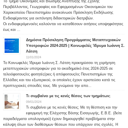
Το Τμήμα Οικονομίας και Βιώσιμης Ανάπτυξης της Σχολής
Περιβάλλοντος, Γεωγραφίας και Εφαρμοσμένων Οικονομικών του
Χαροκοπείου Πανεπιστημίου ανακοίνωσε Πρόσκληση Εκδήλωσης
Ενδιαφέροντος για εκπόνηση διδακτορικών διατριβών.
Οι ενδιαφερόμενοι/ες καλούνται να καταθέσουν αιτήσεις υποψηφιότητας
έως και ...
Δημόσια Πρόσκληση Προγράμματος Μεταπτυχιακών
Υποτροφιών 2024-2025 | Κοινωφελές Ίδρυμα Ιωάννη Σ.
Λάτση
11/01/2024
Το Κοινωφελές Ίδρυμα Ιωάννη Σ. Λάτση προκηρύσσει τη χορήγηση
μεταπτυχιακών υποτροφιών για το ακαδημαϊκό έτος 2024-2025 σε
τελειόφοιτους/ες φοιτητές/ριες ή απόφοιτους/ες Πανεπιστημίων της
Ελλάδας και του εξωτερικού, οι οποίοι/ες έχουν αριστεύσει κατά τις
προπτυχιακές σπουδές τους. Με γνώμονα την απο...
Τι συμβαίνει με τις κενές θέσεις των τμημάτων;
09/01/2024
Τι συμβαίνει με τις κενές θέσεις; Με τη θέσπιση και την
εφαρμογή της Ελάχιστης Βάσης Εισαγωγής, Ε.Β.Ε. (δείτε
παραδείγματα υπολογισμού) έχουν δημιουργηθεί προβλήματα στην
κάλυψη όλων των διαθέσιμων θέσεων που υπάρχουν στις σχολές. Η