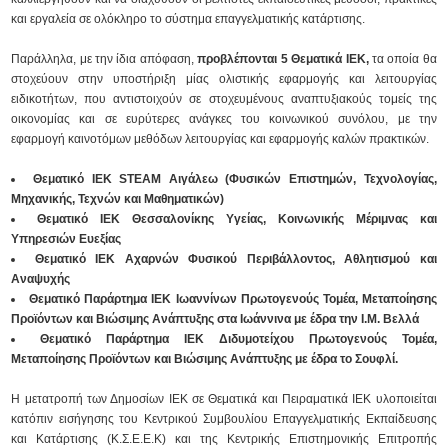
και εργαλεία σε ολόκληρο το σύστημα επαγγελματικής κατάρτισης.
Παράλληλα, με την ίδια απόφαση,
προβλέπονται 5 Θεματικά ΙΕΚ,
τα οποία θα
στοχεύουν στην υποστήριξη μίας ολιστικής εφαρμογής και λειτουργίας
ειδικοτήτων, που αντιστοιχούν σε στοχευμένους αναπτυξιακούς τομείς της
οικονομίας και σε ευρύτερες ανάγκες του κοινωνικού συνόλου, με την
εφαρμογή καινοτόμων μεθόδων λειτουργίας και εφαρμογής καλών πρακτικών.
Θεματικό ΙΕΚ STEAM Αιγάλεω (Φυσικών Επιστημών, Τεχνολογίας,
Μηχανικής, Τεχνών και Μαθηματικών)
Θεματικό ΙΕΚ Θεσσαλονίκης Υγείας, Κοινωνικής Μέριμνας και
Υπηρεσιών Ευεξίας
Θεματικό ΙΕΚ Αχαρνών Φυσικού Περιβάλλοντος, Αθλητισμού και
Αναψυχής
Θεματικό Παράρτημα ΙΕΚ Ιωαννίνων Πρωτογενούς Τομέα, Μεταποίησης
Προϊόντων και Βιώσιμης Ανάπτυξης στα Ιωάννινα με έδρα την Ι.Μ. Βελλά
Θεματικό Παράρτημα ΙΕΚ Διδυμοτείχου Πρωτογενούς Τομέα,
Μεταποίησης Προϊόντων και Βιώσιμης Ανάπτυξης με έδρα το Σουφλί.
Η μετατροπή των Δημοσίων ΙΕΚ σε Θεματικά και Πειραματικά ΙΕΚ υλοποιείται
κατόπιν εισήγησης του Κεντρικού Συμβουλίου Επαγγελματικής Εκπαίδευσης
και Κατάρτισης (Κ.Σ.Ε.Ε.Κ) και της Κεντρικής Επιστημονικής Επιτροπής