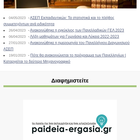
-
ΑΣΕΠ Εκπαιδευτικών: Τα στατιστικά και το πλήθος
04/05/2023
συμμετεχόντων ανά ειδικότητα
-
Ανακοινώθηκε η εγκύκλιος των Πανελλαδικών ΓΕΛ 2023
26/04/2023
-
Λήξη μαθημάτων για Γυμνάσια και Λύκεια 2022-2023
06/04/2023
-
Ανακοινώθηκε η ημερομηνία του Πανελλήνιου Διαγωνισμού
27/01/2023
ΑΣΕΠ
-
Πότε θα ανακοινώνεται το πρόγραμμα των Πανελληνίων |
19/01/2023
Καταργείται το δεύτερο Μηχανογραφικό
Διαφημιστείτε