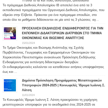
Τι είναι το IB και ποιες δυνατότητες ξεκλειδώνει
Το πρόγραμμα Διεθνούς Απολυτηρίου IB αποτελεί ένα από τα 3
εκπαιδευτικά προγράμματα του Οργανισμού Διεθνούς Απολυτηρίου, που
εδρεύει στην Ελβετία. Πρόκειται για ένα πρόγραμμα σπουδών, στο
οποίο όλα τα μαθήματα διδάσκονται σε μία από τις 3 γλώσσες: αγ...
ΠΡΟΣΚΛΗΣΗ ΕΚΔΗΛΩΣΗΣ ΕΝΔΙΑΦΕΡΟΝΤΟΣ ΓΙΑ ΤΗΝ
ΕΚΠΟΝΗΣΗ ΔΙΔΑΚΤΟΡΙΚΩΝ ΔΙΑΤΡΙΒΩΝ ΣΤΟ ΤΜΗΜΑ
ΟΙΚΟΝΟΜΙΑΣ ΚΑΙ ΒΙΩΣΙΜΗΣ ΑΝΑΠΤΥΞΗΣ
15/01/2024
Το Τμήμα Οικονομίας και Βιώσιμης Ανάπτυξης της Σχολής
Περιβάλλοντος, Γεωγραφίας και Εφαρμοσμένων Οικονομικών του
Χαροκοπείου Πανεπιστημίου ανακοίνωσε Πρόσκληση Εκδήλωσης
Ενδιαφέροντος για εκπόνηση διδακτορικών διατριβών.
Οι ενδιαφερόμενοι/ες καλούνται να καταθέσουν αιτήσεις υποψηφιότητας
έως και ...
Δημόσια Πρόσκληση Προγράμματος Μεταπτυχιακών
Υποτροφιών 2024-2025 | Κοινωφελές Ίδρυμα Ιωάννη Σ.
Λάτση
11/01/2024
Το Κοινωφελές Ίδρυμα Ιωάννη Σ. Λάτση προκηρύσσει τη χορήγηση
μεταπτυχιακών υποτροφιών για το ακαδημαϊκό έτος 2024-2025 σε