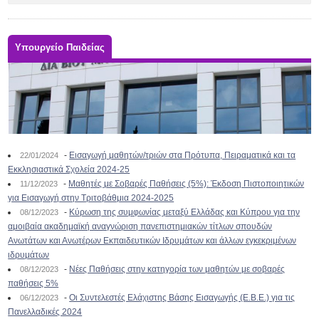
Υπουργείο Παιδείας
-
Εισαγωγή μαθητών/τριών στα Πρότυπα, Πειραματικά και τα
22/01/2024
Εκκλησιαστικά Σχολεία 2024-25
-
Μαθητές με Σοβαρές Παθήσεις (5%): Έκδοση Πιστοποιητικών
11/12/2023
για Εισαγωγή στην Τριτοβάθμια 2024-2025
-
Κύρωση της συμφωνίας μεταξύ Ελλάδας και Κύπρου για την
08/12/2023
αμοιβαία ακαδημαϊκή αναγνώριση πανεπιστημιακών τίτλων σπουδών
Ανωτάτων και Ανωτέρων Εκπαιδευτικών Ιδρυμάτων και άλλων εγκεκριμένων
ιδρυμάτων
-
Νέες Παθήσεις στην κατηγορία των μαθητών με σοβαρές
08/12/2023
παθήσεις 5%
-
Οι Συντελεστές Ελάχιστης Βάσης Εισαγωγής (Ε.Β.Ε.) για τις
06/12/2023
Πανελλαδικές 2024