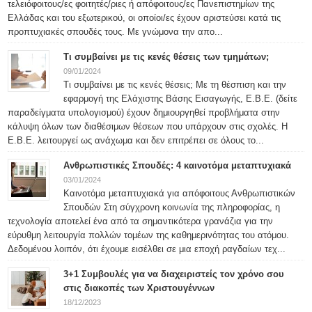
τελειόφοιτους/ες φοιτητές/ριες ή απόφοιτους/ες Πανεπιστημίων της
Ελλάδας και του εξωτερικού, οι οποίοι/ες έχουν αριστεύσει κατά τις
προπτυχιακές σπουδές τους. Με γνώμονα την απο...
Τι συμβαίνει με τις κενές θέσεις των τμημάτων;
09/01/2024
Τι συμβαίνει με τις κενές θέσεις; Με τη θέσπιση και την
εφαρμογή της Ελάχιστης Βάσης Εισαγωγής, Ε.Β.Ε. (δείτε
παραδείγματα υπολογισμού) έχουν δημιουργηθεί προβλήματα στην
κάλυψη όλων των διαθέσιμων θέσεων που υπάρχουν στις σχολές. Η
Ε.Β.Ε. λειτουργεί ως ανάχωμα και δεν επιτρέπει σε όλους το...
Ανθρωπιστικές Σπουδές: 4 καινοτόμα μεταπτυχιακά
03/01/2024
Καινοτόμα μεταπτυχιακά για απόφοιτους Ανθρωπιστικών
Σπουδών Στη σύγχρονη κοινωνία της πληροφορίας, η
τεχνολογία αποτελεί ένα από τα σημαντικότερα γρανάζια για την
εύρυθμη λειτουργία πολλών τομέων της καθημερινότητας του ατόμου.
Δεδομένου λοιπόν, ότι έχουμε εισέλθει σε μια εποχή ραγδαίων τεχ...
3+1 Συμβουλές για να διαχειριστείς τον χρόνο σου
στις διακοπές των Χριστουγέννων
18/12/2023