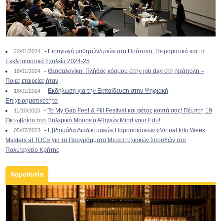
-
Εισαγωγή μαθητών/τριών στα Πρότυπα, Πειραματικά και τα
22/01/2024
Εκκλησιαστικά Σχολεία 2024-25
-
Θεσσαλονίκη: Πλήθος κόσμου στην job day στη Νεάπολη –
18/01/2024
Ποιες εταιρείες ήταν
-
Εκδήλωση για την Εκπαίδευση στην Ψηφιακή
18/01/2024
Επιχειρηματικότητα
-
To My Gap Feel & Fill Festival και φέτος κοντά σας! Πέμπτη 19
11/10/2023
Οκτωβρίου στο Πολεμικό Μουσείο Αθηνών Mind your Edu!
-
Εβδομάδα Διαδικτυακών Παρουσιάσεων «Virtual Info Week
05/07/2023
Masters at TUC» για τα Προγράμματα Μεταπτυχιακών Σπουδών στο
Πολυτεχνείο Κρήτης
Νομοθεσία