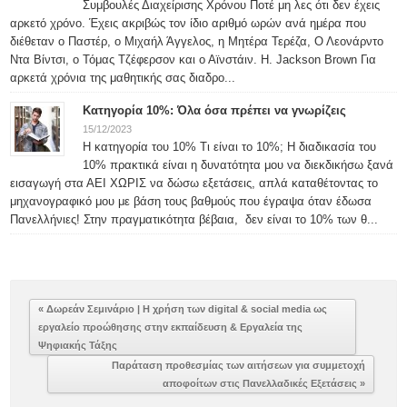
Συμβουλές Διαχείρισης Χρόνου Ποτέ μη λες ότι δεν έχεις
αρκετό χρόνο. Έχεις ακριβώς τον ίδιο αριθμό ωρών ανά ημέρα που
διέθεταν ο Παστέρ, ο Μιχαήλ Άγγελος, η Μητέρα Τερέζα, Ο Λεονάρντο
Ντα Βίντσι, ο Τόμας Τζέφερσον και ο Αϊνστάιν. H. Jackson Brown Για
αρκετά χρόνια της μαθητικής σας διαδρο...
Κατηγορία 10%: Όλα όσα πρέπει να γνωρίζεις
15/12/2023
Η κατηγορία του 10% Τι είναι το 10%; Η διαδικασία του
10% πρακτικά είναι η δυνατότητα μου να διεκδικήσω ξανά
εισαγωγή στα ΑΕΙ ΧΩΡΙΣ να δώσω εξετάσεις, απλά καταθέτοντας το
μηχανογραφικό μου με βάση τους βαθμούς που έγραψα όταν έδωσα
Πανελλήνιες! Στην πραγματικότητα βέβαια, δεν είναι το 10% των θ...
« Δωρεάν Σεμινάριο | Η χρήση των digital & social media ως
εργαλείο προώθησης στην εκπαίδευση & Εργαλεία της
Ψηφιακής Τάξης
Παράταση προθεσμίας των αιτήσεων για συμμετοχή
αποφοίτων στις Πανελλαδικές Εξετάσεις »