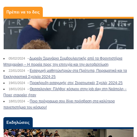
Πρέπει να το δεις
-
Δωρεάν Σεμινάριο Συμβουλευτικής από τα Φροντιστήρια
05/02/2024
Μπαχαράκη – Η πορεία προς την επιτυχία και την αυτοβελτίωση
-
Εισαγωγή μαθητών/τριών στα Πρότυπα, Πειραματικά και τα
22/01/2024
Εκκλησιαστικά Σχολεία 2024-25
-
Προκήρυξη εισαγωγής στις Στρατιωτικές Σχολές 2024-25
19/01/2024
-
Θεσσαλονίκη: Πλήθος κόσμου στην job day στη Νεάπολη –
18/01/2024
Ποιες εταιρείες ήταν
-
Ποιο πρόγραμμα σου δίνει πρόσβαση στα καλύτερα
18/01/2024
πανεπιστήμια του κόσμου!
Εκδηλώσεις