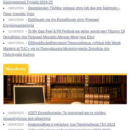
Εκκλησιαστικά Σχολεία 2024-25
-
Θεσσαλονίκη: Πλήθος κόσμου στην job day στη Νεάπολη –
18/01/2024
Ποιες εταιρείες ήταν
-
Εκδήλωση για την Εκπαίδευση στην Ψηφιακή
18/01/2024
Επιχειρηματικότητα
-
To My Gap Feel & Fill Festival και φέτος κοντά σας! Πέμπτη 19
11/10/2023
Οκτωβρίου στο Πολεμικό Μουσείο Αθηνών Mind your Edu!
-
Εβδομάδα Διαδικτυακών Παρουσιάσεων «Virtual Info Week
05/07/2023
Masters at TUC» για τα Προγράμματα Μεταπτυχιακών Σπουδών στο
Πολυτεχνείο Κρήτης
Νομοθεσία
-
ΑΣΕΠ Εκπαιδευτικών: Τα στατιστικά και το πλήθος
04/05/2023
συμμετεχόντων ανά ειδικότητα
-
Ανακοινώθηκε η εγκύκλιος των Πανελλαδικών ΓΕΛ 2023
26/04/2023