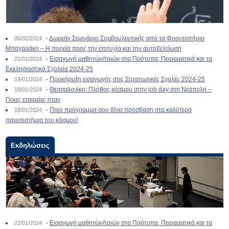
-
Δωρεάν Σεμινάριο Συμβουλευτικής από τα Φροντιστήρια
05/02/2024
Μπαχαράκη – Η πορεία προς την επιτυχία και την αυτοβελτίωση
-
Εισαγωγή μαθητών/τριών στα Πρότυπα, Πειραματικά και τα
22/01/2024
Εκκλησιαστικά Σχολεία 2024-25
-
Προκήρυξη εισαγωγής στις Στρατιωτικές Σχολές 2024-25
19/01/2024
-
Θεσσαλονίκη: Πλήθος κόσμου στην job day στη Νεάπολη –
18/01/2024
Ποιες εταιρείες ήταν
-
Ποιο πρόγραμμα σου δίνει πρόσβαση στα καλύτερα
18/01/2024
πανεπιστήμια του κόσμου!
Εκδηλώσεις
-
Εισαγωγή μαθητών/τριών στα Πρότυπα, Πειραματικά και τα
22/01/2024