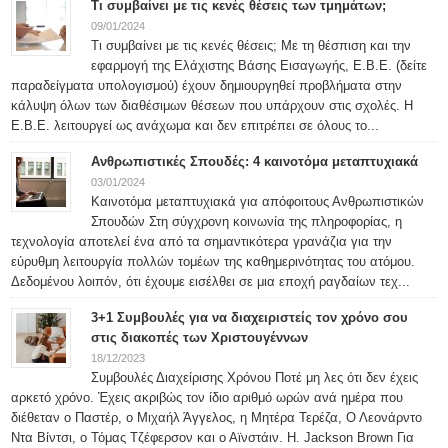
Τι συμβαίνει με τις κενές θέσεις των τμημάτων;
09/01/2024
Τι συμβαίνει με τις κενές θέσεις; Με τη θέσπιση και την
εφαρμογή της Ελάχιστης Βάσης Εισαγωγής, Ε.Β.Ε. (δείτε
παραδείγματα υπολογισμού) έχουν δημιουργηθεί προβλήματα στην
κάλυψη όλων των διαθέσιμων θέσεων που υπάρχουν στις σχολές. Η
Ε.Β.Ε. λειτουργεί ως ανάχωμα και δεν επιτρέπει σε όλους το...
Ανθρωπιστικές Σπουδές: 4 καινοτόμα μεταπτυχιακά
03/01/2024
Καινοτόμα μεταπτυχιακά για απόφοιτους Ανθρωπιστικών
Σπουδών Στη σύγχρονη κοινωνία της πληροφορίας, η
τεχνολογία αποτελεί ένα από τα σημαντικότερα γρανάζια για την
εύρυθμη λειτουργία πολλών τομέων της καθημερινότητας του ατόμου.
Δεδομένου λοιπόν, ότι έχουμε εισέλθει σε μια εποχή ραγδαίων τεχ...
3+1 Συμβουλές για να διαχειριστείς τον χρόνο σου
στις διακοπές των Χριστουγέννων
18/12/2023
Συμβουλές Διαχείρισης Χρόνου Ποτέ μη λες ότι δεν έχεις
αρκετό χρόνο. Έχεις ακριβώς τον ίδιο αριθμό ωρών ανά ημέρα που
διέθεταν ο Παστέρ, ο Μιχαήλ Άγγελος, η Μητέρα Τερέζα, Ο Λεονάρντο
Ντα Βίντσι, ο Τόμας Τζέφερσον και ο Αϊνστάιν. H. Jackson Brown Για