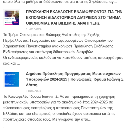
οποίο όλα τα μαθήματα διδάσκονται σε μία από τις 3 γλώσσες: αγ...
ΠΡΟΣΚΛΗΣΗ ΕΚΔΗΛΩΣΗΣ ΕΝΔΙΑΦΕΡΟΝΤΟΣ ΓΙΑ ΤΗΝ
ΕΚΠΟΝΗΣΗ ΔΙΔΑΚΤΟΡΙΚΩΝ ΔΙΑΤΡΙΒΩΝ ΣΤΟ ΤΜΗΜΑ
ΟΙΚΟΝΟΜΙΑΣ ΚΑΙ ΒΙΩΣΙΜΗΣ ΑΝΑΠΤΥΞΗΣ
15/01/2024
Το Τμήμα Οικονομίας και Βιώσιμης Ανάπτυξης της Σχολής
Περιβάλλοντος, Γεωγραφίας και Εφαρμοσμένων Οικονομικών του
Χαροκοπείου Πανεπιστημίου ανακοίνωσε Πρόσκληση Εκδήλωσης
Ενδιαφέροντος για εκπόνηση διδακτορικών διατριβών.
Οι ενδιαφερόμενοι/ες καλούνται να καταθέσουν αιτήσεις υποψηφιότητας
έως και ...
Δημόσια Πρόσκληση Προγράμματος Μεταπτυχιακών
Υποτροφιών 2024-2025 | Κοινωφελές Ίδρυμα Ιωάννη Σ.
Λάτση
11/01/2024
Το Κοινωφελές Ίδρυμα Ιωάννη Σ. Λάτση προκηρύσσει τη χορήγηση
μεταπτυχιακών υποτροφιών για το ακαδημαϊκό έτος 2024-2025 σε
τελειόφοιτους/ες φοιτητές/ριες ή απόφοιτους/ες Πανεπιστημίων της
Ελλάδας και του εξωτερικού, οι οποίοι/ες έχουν αριστεύσει κατά τις
προπτυχιακές σπουδές τους. Με γνώμονα την απο...