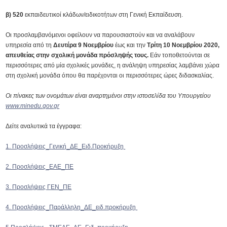
β)
520
εκπαιδευτικοί κλάδων/ειδικοτήτων στη Γενική Εκπαίδευση.
Οι προσλαμβανόμενοι οφείλουν να παρουσιαστούν και να αναλάβουν
υπηρεσία από τη
Δευτέρα 9 Νοεμβρίου
έως και την
Τρίτη 10 Νοεμβρίου 2020,
απευθείας στην σχολική μονάδα πρόσληψής τους.
Εάν τοποθετούνται σε
περισσότερες από μία σχολικές μονάδες, η ανάληψη υπηρεσίας λαμβάνει χώρα
στη σχολική μονάδα όπου θα παρέχονται οι περισσότερες ώρες διδασκαλίας.
Οι πίνακες των ονομάτων είναι αναρτημένοι στην ιστοσελίδα του Υπουργείου
www.
minedu.
gov.
gr
Δείτε αναλυτικά τα έγγραφα:
1. Προσλήψεις_Γενική_ΔΕ_Ειδ.Προκήρυξη
2. Προσλήψεις_ΕΑΕ_ΠΕ
3. Προσλήψεις ΓΕΝ_ΠΕ
4. Προσλήψεις_Παράλληλη_ΔΕ_ειδ.προκήρυξη