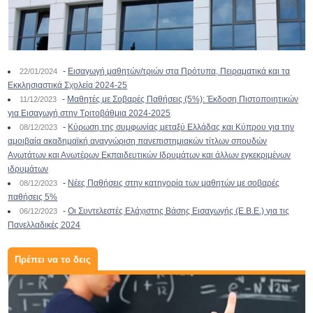
-
Εισαγωγή μαθητών/τριών στα Πρότυπα, Πειραματικά και τα
22/01/2024
Εκκλησιαστικά Σχολεία 2024-25
-
Μαθητές με Σοβαρές Παθήσεις (5%): Έκδοση Πιστοποιητικών
11/12/2023
για Εισαγωγή στην Τριτοβάθμια 2024-2025
-
Κύρωση της συμφωνίας μεταξύ Ελλάδας και Κύπρου για την
08/12/2023
αμοιβαία ακαδημαϊκή αναγνώριση πανεπιστημιακών τίτλων σπουδών
Ανωτάτων και Ανωτέρων Εκπαιδευτικών Ιδρυμάτων και άλλων εγκεκριμένων
ιδρυμάτων
-
Νέες Παθήσεις στην κατηγορία των μαθητών με σοβαρές
08/12/2023
παθήσεις 5%
-
Οι Συντελεστές Ελάχιστης Βάσης Εισαγωγής (Ε.Β.Ε.) για τις
06/12/2023
Πανελλαδικές 2024
Πρέπει να το δεις