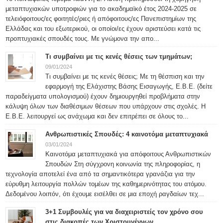
μεταπτυχιακών υποτροφιών για το ακαδημαϊκό έτος 2024-2025 σε
τελειόφοιτους/ες φοιτητές/ριες ή απόφοιτους/ες Πανεπιστημίων της
Ελλάδας και του εξωτερικού, οι οποίοι/ες έχουν αριστεύσει κατά τις
προπτυχιακές σπουδές τους. Με γνώμονα την απο...
Τι συμβαίνει με τις κενές θέσεις των τμημάτων;
09/01/2024
Τι συμβαίνει με τις κενές θέσεις; Με τη θέσπιση και την
εφαρμογή της Ελάχιστης Βάσης Εισαγωγής, Ε.Β.Ε. (δείτε
παραδείγματα υπολογισμού) έχουν δημιουργηθεί προβλήματα στην
κάλυψη όλων των διαθέσιμων θέσεων που υπάρχουν στις σχολές. Η
Ε.Β.Ε. λειτουργεί ως ανάχωμα και δεν επιτρέπει σε όλους το...
Ανθρωπιστικές Σπουδές: 4 καινοτόμα μεταπτυχιακά
03/01/2024
Καινοτόμα μεταπτυχιακά για απόφοιτους Ανθρωπιστικών
Σπουδών Στη σύγχρονη κοινωνία της πληροφορίας, η
τεχνολογία αποτελεί ένα από τα σημαντικότερα γρανάζια για την
εύρυθμη λειτουργία πολλών τομέων της καθημερινότητας του ατόμου.
Δεδομένου λοιπόν, ότι έχουμε εισέλθει σε μια εποχή ραγδαίων τεχ...
3+1 Συμβουλές για να διαχειριστείς τον χρόνο σου
στις διακοπές των Χριστουγέννων