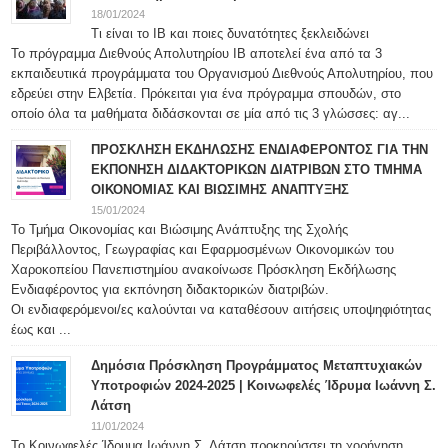
18/01/2024
Τι είναι το IB και ποιες δυνατότητες ξεκλειδώνει
Το πρόγραμμα Διεθνούς Απολυτηρίου IB αποτελεί ένα από τα 3
εκπαιδευτικά προγράμματα του Οργανισμού Διεθνούς Απολυτηρίου, που
εδρεύει στην Ελβετία. Πρόκειται για ένα πρόγραμμα σπουδών, στο
οποίο όλα τα μαθήματα διδάσκονται σε μία από τις 3 γλώσσες: αγ...
ΠΡΟΣΚΛΗΣΗ ΕΚΔΗΛΩΣΗΣ ΕΝΔΙΑΦΕΡΟΝΤΟΣ ΓΙΑ ΤΗΝ
ΕΚΠΟΝΗΣΗ ΔΙΔΑΚΤΟΡΙΚΩΝ ΔΙΑΤΡΙΒΩΝ ΣΤΟ ΤΜΗΜΑ
ΟΙΚΟΝΟΜΙΑΣ ΚΑΙ ΒΙΩΣΙΜΗΣ ΑΝΑΠΤΥΞΗΣ
15/01/2024
Το Τμήμα Οικονομίας και Βιώσιμης Ανάπτυξης της Σχολής
Περιβάλλοντος, Γεωγραφίας και Εφαρμοσμένων Οικονομικών του
Χαροκοπείου Πανεπιστημίου ανακοίνωσε Πρόσκληση Εκδήλωσης
Ενδιαφέροντος για εκπόνηση διδακτορικών διατριβών.
Οι ενδιαφερόμενοι/ες καλούνται να καταθέσουν αιτήσεις υποψηφιότητας
έως και ...
Δημόσια Πρόσκληση Προγράμματος Μεταπτυχιακών
Υποτροφιών 2024-2025 | Κοινωφελές Ίδρυμα Ιωάννη Σ.
Λάτση
11/01/2024
Το Κοινωφελές Ίδρυμα Ιωάννη Σ. Λάτση προκηρύσσει τη χορήγηση