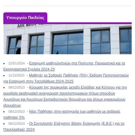
Υπουργείο Παιδείας
-
Εισαγωγή μαθητών/τριών στα Πρότυπα, Πειραματικά και τα
22/01/2024
Εκκλησιαστικά Σχολεία 2024-25
-
Μαθητές με Σοβαρές Παθήσεις (5%): Έκδοση Πιστοποιητικών
11/12/2023
για Εισαγωγή στην Τριτοβάθμια 2024-2025
-
Κύρωση της συμφωνίας μεταξύ Ελλάδας και Κύπρου για την
08/12/2023
αμοιβαία ακαδημαϊκή αναγνώριση πανεπιστημιακών τίτλων σπουδών
Ανωτάτων και Ανωτέρων Εκπαιδευτικών Ιδρυμάτων και άλλων εγκεκριμένων
ιδρυμάτων
-
Νέες Παθήσεις στην κατηγορία των μαθητών με σοβαρές
08/12/2023
παθήσεις 5%
-
Οι Συντελεστές Ελάχιστης Βάσης Εισαγωγής (Ε.Β.Ε.) για τις
06/12/2023
Πανελλαδικές 2024