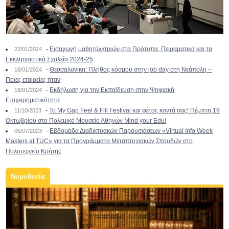
-
Εισαγωγή μαθητών/τριών στα Πρότυπα, Πειραματικά και τα
22/01/2024
Εκκλησιαστικά Σχολεία 2024-25
-
Θεσσαλονίκη: Πλήθος κόσμου στην job day στη Νεάπολη –
18/01/2024
Ποιες εταιρείες ήταν
-
Εκδήλωση για την Εκπαίδευση στην Ψηφιακή
18/01/2024
Επιχειρηματικότητα
-
To My Gap Feel & Fill Festival και φέτος κοντά σας! Πέμπτη 19
11/10/2023
Οκτωβρίου στο Πολεμικό Μουσείο Αθηνών Mind your Edu!
-
Εβδομάδα Διαδικτυακών Παρουσιάσεων «Virtual Info Week
05/07/2023
Masters at TUC» για τα Προγράμματα Μεταπτυχιακών Σπουδών στο
Πολυτεχνείο Κρήτης
Νομοθεσία