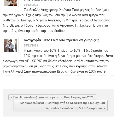
18/12/2023
Συμβουλές Διαχείρισης Χρόνου Ποτέ μη λες ότι δεν έχεις
αρκετό χρόνο. Έχεις ακριβώς τον ίδιο αριθμό ωρών ανά ημέρα που
διέθεταν ο Παστέρ, ο Μιχαήλ Άγγελος, η Μητέρα Τερέζα, Ο Λεονάρντο
Ντα Βίντσι, ο Τόμας Τζέφερσον και ο Αϊνστάιν. H. Jackson Brown Για
αρκετά χρόνια της μαθητικής σας διαδρο...
Κατηγορία 10%: Όλα όσα πρέπει να γνωρίζεις
15/12/2023
Η κατηγορία του 10% Τι είναι το 10%; Η διαδικασία του
10% πρακτικά είναι η δυνατότητα μου να διεκδικήσω ξανά
εισαγωγή στα ΑΕΙ ΧΩΡΙΣ να δώσω εξετάσεις, απλά καταθέτοντας το
μηχανογραφικό μου με βάση τους βαθμούς που έγραψα όταν έδωσα
Πανελλήνιες! Στην πραγματικότητα βέβαια, δεν είναι το 10% των θ...
« Πως θα υπολογίζονται τα μόρια στις Πανελλήνιες του 2021
Μοριοδοτούμενα E-learning από το ΚΕΔΙΒΙΜ της Employ Edu
Σύμβουλοι Εκπαίδευσης & Σταδιοδρομίας »