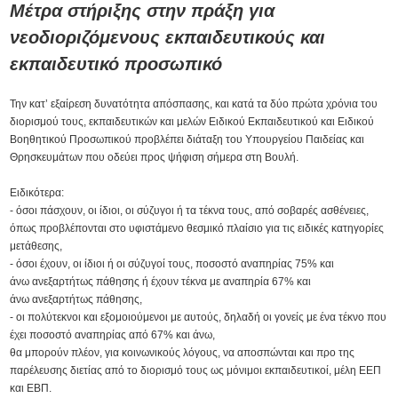
Μέτρα στήριξης στην πράξη για
νεοδιοριζόμενους εκπαιδευτικούς και
εκπαιδευτικό προσωπικό
Την κατ’ εξαίρεση δυνατότητα απόσπασης, και κατά τα δύο πρώτα χρόνια του
διορισμού τους, εκπαιδευτικών και μελών Ειδικού Εκπαιδευτικού και Ειδικού
Βοηθητικού Προσωπικού προβλέπει διάταξη του Υπουργείου Παιδείας και
Θρησκευμάτων που οδεύει προς ψήφιση σήμερα στη Βουλή.
Ειδικότερα:
- όσοι πάσχουν, οι ίδιοι, οι σύζυγοι ή τα τέκνα τους, από σοβαρές ασθένειες,
όπως προβλέπονται στο υφιστάμενο θεσμικό πλαίσιο για τις ειδικές κατηγορίες
μετάθεσης,
- όσοι έχουν, οι ίδιοι ή οι σύζυγοί τους, ποσοστό αναπηρίας 75% και
άνω ανεξαρτήτως πάθησης ή έχουν τέκνα με αναπηρία 67% και
άνω ανεξαρτήτως πάθησης,
- οι πολύτεκνοι και εξομοιούμενοι με αυτούς, δηλαδή οι γονείς με ένα τέκνο που
έχει ποσοστό αναπηρίας από 67% και άνω,
θα μπορούν πλέον, για κοινωνικούς λόγους, να αποσπώνται και προ της
παρέλευσης διετίας από το διορισμό τους ως μόνιμοι εκπαιδευτικοί, μέλη ΕΕΠ
και ΕΒΠ.