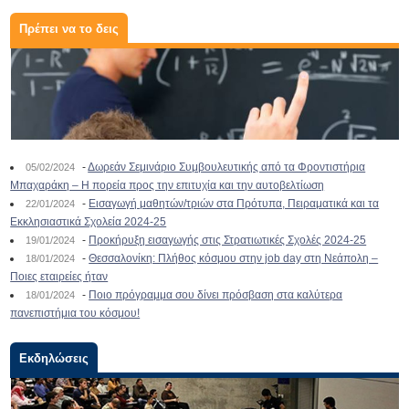
Πρέπει να το δεις
-
Δωρεάν Σεμινάριο Συμβουλευτικής από τα Φροντιστήρια
05/02/2024
Μπαχαράκη – Η πορεία προς την επιτυχία και την αυτοβελτίωση
-
Εισαγωγή μαθητών/τριών στα Πρότυπα, Πειραματικά και τα
22/01/2024
Εκκλησιαστικά Σχολεία 2024-25
-
Προκήρυξη εισαγωγής στις Στρατιωτικές Σχολές 2024-25
19/01/2024
-
Θεσσαλονίκη: Πλήθος κόσμου στην job day στη Νεάπολη –
18/01/2024
Ποιες εταιρείες ήταν
-
Ποιο πρόγραμμα σου δίνει πρόσβαση στα καλύτερα
18/01/2024
πανεπιστήμια του κόσμου!
Εκδηλώσεις