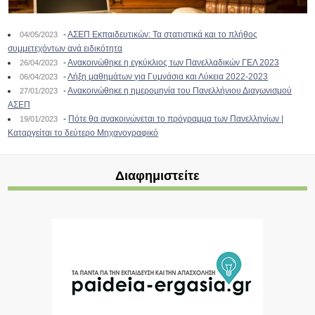
-
ΑΣΕΠ Εκπαιδευτικών: Τα στατιστικά και το πλήθος
04/05/2023
συμμετεχόντων ανά ειδικότητα
-
Ανακοινώθηκε η εγκύκλιος των Πανελλαδικών ΓΕΛ 2023
26/04/2023
-
Λήξη μαθημάτων για Γυμνάσια και Λύκεια 2022-2023
06/04/2023
-
Ανακοινώθηκε η ημερομηνία του Πανελλήνιου Διαγωνισμού
27/01/2023
ΑΣΕΠ
-
Πότε θα ανακοινώνεται το πρόγραμμα των Πανελληνίων |
19/01/2023
Καταργείται το δεύτερο Μηχανογραφικό
Διαφημιστείτε