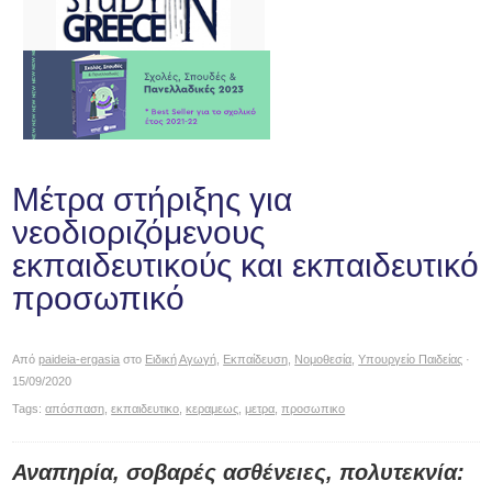
Μέτρα στήριξης για
νεοδιοριζόμενους
εκπαιδευτικούς και εκπαιδευτικό
προσωπικό
Από
paideia-ergasia
στο
Ειδική Αγωγή
,
Εκπαίδευση
,
Νομοθεσία
,
Υπουργείο Παιδείας
·
15/09/2020
Tags:
απόσπαση
,
εκπαιδευτικο
,
κεραμεως
,
μετρα
,
προσωπικο
Αναπηρία, σοβαρές ασθένειες, πολυτεκνία: