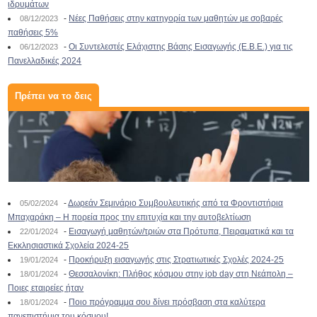
ιδρυμάτων
-
Νέες Παθήσεις στην κατηγορία των μαθητών με σοβαρές
08/12/2023
παθήσεις 5%
-
Οι Συντελεστές Ελάχιστης Βάσης Εισαγωγής (Ε.Β.Ε.) για τις
06/12/2023
Πανελλαδικές 2024
Πρέπει να το δεις
-
Δωρεάν Σεμινάριο Συμβουλευτικής από τα Φροντιστήρια
05/02/2024
Μπαχαράκη – Η πορεία προς την επιτυχία και την αυτοβελτίωση
-
Εισαγωγή μαθητών/τριών στα Πρότυπα, Πειραματικά και τα
22/01/2024
Εκκλησιαστικά Σχολεία 2024-25
-
Προκήρυξη εισαγωγής στις Στρατιωτικές Σχολές 2024-25
19/01/2024
-
Θεσσαλονίκη: Πλήθος κόσμου στην job day στη Νεάπολη –
18/01/2024
Ποιες εταιρείες ήταν
-
Ποιο πρόγραμμα σου δίνει πρόσβαση στα καλύτερα
18/01/2024
πανεπιστήμια του κόσμου!