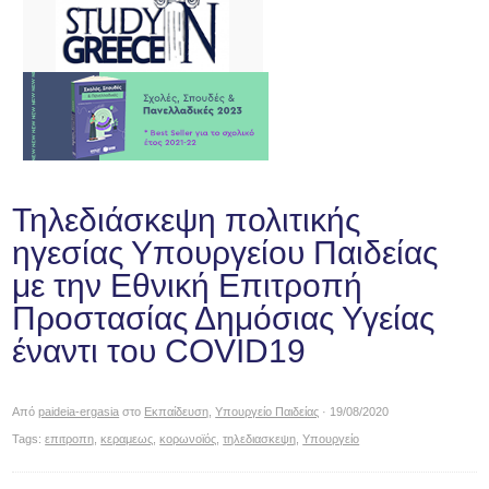
Τηλεδιάσκεψη πολιτικής
ηγεσίας Υπουργείου Παιδείας
με την Εθνική Επιτροπή
Προστασίας Δημόσιας Υγείας
έναντι του COVID19
Από
paideia-ergasia
στο
Εκπαίδευση
,
Υπουργείο Παιδείας
· 19/08/2020
Tags:
επιτροπη
,
κεραμεως
,
κορωνοϊός
,
τηλεδιασκεψη
,
Υπουργείο