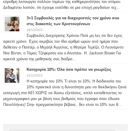
εύρυθμη λειτουργία πολλών τομέων της καθημερινότητας του ατόμου.
Δεδομένου λοιπόν, ότι έχουμε εισέλθει σε μια εποχή ραγδαίων τεχ...
3+1 Συμβουλές για να διαχειριστείς τον χρόνο σου
στις διακοπές των Χριστουγέννων
18/12/2023
Συμβουλές Διαχείρισης Χρόνου Ποτέ μη λες ότι δεν έχεις
αρκετό χρόνο. Έχεις ακριβώς τον ίδιο αριθμό ωρών ανά ημέρα που
διέθεταν ο Παστέρ, ο Μιχαήλ Άγγελος, η Μητέρα Τερέζα, Ο Λεονάρντο
Ντα Βίντσι, ο Τόμας Τζέφερσον και ο Αϊνστάιν. H. Jackson Brown Για
αρκετά χρόνια της μαθητικής σας διαδρο...
Κατηγορία 10%: Όλα όσα πρέπει να γνωρίζεις
15/12/2023
Η κατηγορία του 10% Τι είναι το 10%; Η διαδικασία του
10% πρακτικά είναι η δυνατότητα μου να διεκδικήσω ξανά
εισαγωγή στα ΑΕΙ ΧΩΡΙΣ να δώσω εξετάσεις, απλά καταθέτοντας το
μηχανογραφικό μου με βάση τους βαθμούς που έγραψα όταν έδωσα
Πανελλήνιες! Στην πραγματικότητα βέβαια, δεν είναι το 10% των θ...