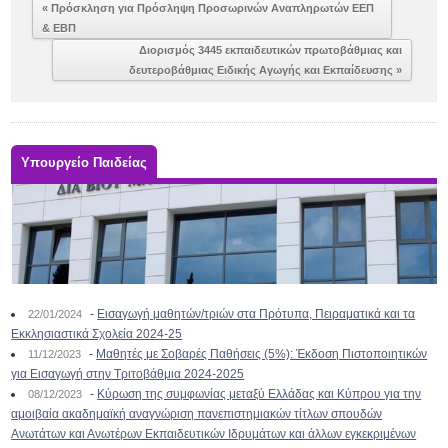
« Πρόσκληση για Πρόσληψη Προσωρινών Αναπληρωτών ΕΕΠ
& ΕΒΠ
Διορισμός 3445 εκπαιδευτικών πρωτοβάθμιας και
δευτεροβάθμιας Ειδικής Αγωγής και Εκπαίδευσης »
Υπουργείο Παιδείας
-
Εισαγωγή μαθητών/τριών στα Πρότυπα, Πειραματικά και τα
22/01/2024
Εκκλησιαστικά Σχολεία 2024-25
-
Μαθητές με Σοβαρές Παθήσεις (5%): Έκδοση Πιστοποιητικών
11/12/2023
για Εισαγωγή στην Τριτοβάθμια 2024-2025
-
Κύρωση της συμφωνίας μεταξύ Ελλάδας και Κύπρου για την
08/12/2023
αμοιβαία ακαδημαϊκή αναγνώριση πανεπιστημιακών τίτλων σπουδών
Ανωτάτων και Ανωτέρων Εκπαιδευτικών Ιδρυμάτων και άλλων εγκεκριμένων