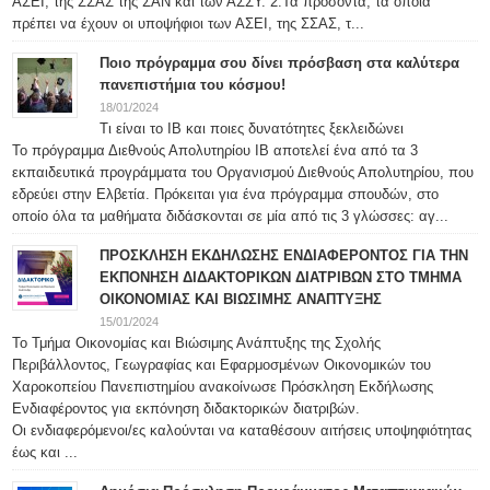
ΑΣΕΙ, της ΣΣΑΣ της ΣΑΝ και των ΑΣΣΥ. 2.Τα προσόντα, τα οποία
πρέπει να έχουν οι υποψήφιοι των ΑΣΕΙ, της ΣΣΑΣ, τ...
Ποιο πρόγραμμα σου δίνει πρόσβαση στα καλύτερα
πανεπιστήμια του κόσμου!
18/01/2024
Τι είναι το IB και ποιες δυνατότητες ξεκλειδώνει
Το πρόγραμμα Διεθνούς Απολυτηρίου IB αποτελεί ένα από τα 3
εκπαιδευτικά προγράμματα του Οργανισμού Διεθνούς Απολυτηρίου, που
εδρεύει στην Ελβετία. Πρόκειται για ένα πρόγραμμα σπουδών, στο
οποίο όλα τα μαθήματα διδάσκονται σε μία από τις 3 γλώσσες: αγ...
ΠΡΟΣΚΛΗΣΗ ΕΚΔΗΛΩΣΗΣ ΕΝΔΙΑΦΕΡΟΝΤΟΣ ΓΙΑ ΤΗΝ
ΕΚΠΟΝΗΣΗ ΔΙΔΑΚΤΟΡΙΚΩΝ ΔΙΑΤΡΙΒΩΝ ΣΤΟ ΤΜΗΜΑ
ΟΙΚΟΝΟΜΙΑΣ ΚΑΙ ΒΙΩΣΙΜΗΣ ΑΝΑΠΤΥΞΗΣ
15/01/2024
Το Τμήμα Οικονομίας και Βιώσιμης Ανάπτυξης της Σχολής
Περιβάλλοντος, Γεωγραφίας και Εφαρμοσμένων Οικονομικών του
Χαροκοπείου Πανεπιστημίου ανακοίνωσε Πρόσκληση Εκδήλωσης
Ενδιαφέροντος για εκπόνηση διδακτορικών διατριβών.
Οι ενδιαφερόμενοι/ες καλούνται να καταθέσουν αιτήσεις υποψηφιότητας
έως και ...