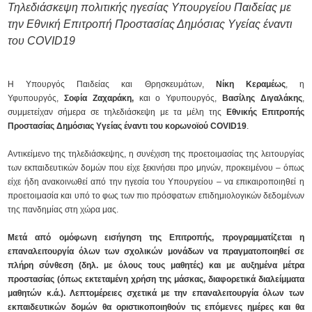
Τηλεδιάσκεψη πολιτικής ηγεσίας Υπουργείου Παιδείας με
την Εθνική Επιτροπή Προστασίας Δημόσιας Υγείας έναντι
του COVID19
Η Υπουργός Παιδείας και Θρησκευμάτων,
Νίκη Κεραμέως
, η
Υφυπουργός,
Σοφία Ζαχαράκη,
και ο Υφυπουργός,
Βασίλης Διγαλάκης
,
συμμετείχαν σήμερα σε τηλεδιάσκεψη με τα μέλη της
Εθνικής Επιτροπής
Προστασίας Δημόσιας Υγείας έναντι του κορωνοϊού COVID19
.
Αντικείμενο της τηλεδιάσκεψης, η συνέχιση της προετοιμασίας της λειτουργίας
των εκπαιδευτικών δομών που είχε ξεκινήσει προ μηνών, προκειμένου – όπως
είχε ήδη ανακοινωθεί από την ηγεσία του Υπουργείου – να επικαιροποιηθεί η
προετοιμασία και υπό το φως των πιο πρόσφατων επιδημιολογικών δεδομένων
της πανδημίας στη χώρα μας.
Μετά από ομόφωνη εισήγηση της Επιτροπής, προγραμματίζεται η
επαναλειτουργία όλων των σχολικών μονάδων να πραγματοποιηθεί σε
πλήρη σύνθεση (δηλ. με όλους τους μαθητές) και με αυξημένα μέτρα
προστασίας (όπως εκτεταμένη χρήση της μάσκας, διαφορετικά διαλείμματα
μαθητών κ.ά.). Λεπτομέρειες σχετικά με την επαναλειτουργία όλων των
εκπαιδευτικών δομών θα οριστικοποιηθούν τις επόμενες ημέρες και θα