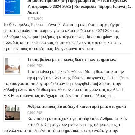
Δημόσια Πρόσκληση Προγράμματος Μεταπτυχιακών
Υποτροφιών 2024-2025 | Κοινωφελές Ίδρυμα Ιωάννη Σ.
Λάτση
11/01/2024
Το Κοινωφελές Ίδρυμα Ιωάννη Σ. Λάτση προκηρύσσει τη χορήγηση
μεταπτυχιακών υποτροφιών για το ακαδημαϊκό έτος 2024-2025 σε
τελειόφοιτους/ες φοιτητές/ριες ή απόφοιτους/ες Πανεπιστημίων της
Ελλάδας και του εξωτερικού, οι οποίοι/ες έχουν αριστεύσει κατά τις
προπτυχιακές σπουδές τους. Με γνώμονα την απο...
Τι συμβαίνει με τις κενές θέσεις των τμημάτων;
09/01/2024
Τι συμβαίνει με τις κενές θέσεις; Με τη θέσπιση και την
εφαρμογή της Ελάχιστης Βάσης Εισαγωγής, Ε.Β.Ε. (δείτε
παραδείγματα υπολογισμού) έχουν δημιουργηθεί προβλήματα στην
κάλυψη όλων των διαθέσιμων θέσεων που υπάρχουν στις σχολές. Η
Ε.Β.Ε. λειτουργεί ως ανάχωμα και δεν επιτρέπει σε όλους το...
Ανθρωπιστικές Σπουδές: 4 καινοτόμα μεταπτυχιακά
03/01/2024
Καινοτόμα μεταπτυχιακά για απόφοιτους Ανθρωπιστικών
Σπουδών Στη σύγχρονη κοινωνία της πληροφορίας, η
τεχνολογία αποτελεί ένα από τα σημαντικότερα γρανάζια για την