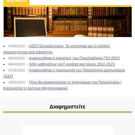
Νομοθεσία
-
ΑΣΕΠ Εκπαιδευτικών: Τα στατιστικά και το πλήθος
04/05/2023
συμμετεχόντων ανά ειδικότητα
-
Ανακοινώθηκε η εγκύκλιος των Πανελλαδικών ΓΕΛ 2023
26/04/2023
-
Λήξη μαθημάτων για Γυμνάσια και Λύκεια 2022-2023
06/04/2023
-
Ανακοινώθηκε η ημερομηνία του Πανελλήνιου Διαγωνισμού
27/01/2023
ΑΣΕΠ
-
Πότε θα ανακοινώνεται το πρόγραμμα των Πανελληνίων |
19/01/2023
Καταργείται το δεύτερο Μηχανογραφικό
Διαφημιστείτε