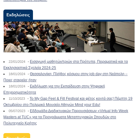
Εκδηλώσεις
-
Εισαγωγή μαθητών/τριών στα Πρότυπα, Πειραματικά και τα
22/01/2024
Εκκλησιαστικά Σχολεία 2024-25
-
Θεσσαλονίκη: Πλήθος κόσμου στην job day στη Νεάπολη –
18/01/2024
Ποιες εταιρείες ήταν
-
Εκδήλωση για την Εκπαίδευση στην Ψηφιακή
18/01/2024
Επιχειρηματικότητα
-
To My Gap Feel & Fill Festival και φέτος κοντά σας! Πέμπτη 19
11/10/2023
Οκτωβρίου στο Πολεμικό Μουσείο Αθηνών Mind your Edu!
-
Εβδομάδα Διαδικτυακών Παρουσιάσεων «Virtual Info Week
05/07/2023
Masters at TUC» για τα Προγράμματα Μεταπτυχιακών Σπουδών στο
Πολυτεχνείο Κρήτης