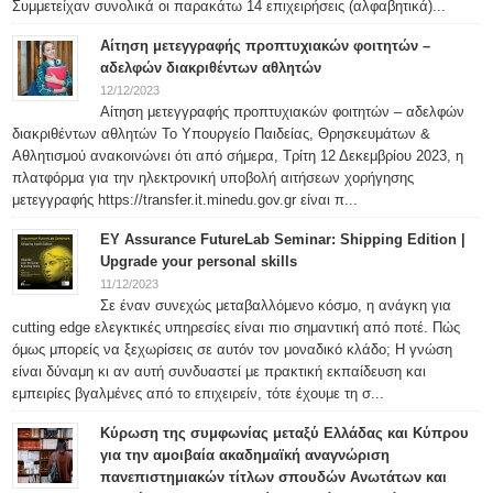
Συμμετείχαν συνολικά οι παρακάτω 14 επιχειρήσεις (αλφαβητικά)...
Αίτηση μετεγγραφής προπτυχιακών φοιτητών –
αδελφών διακριθέντων αθλητών
12/12/2023
Αίτηση μετεγγραφής προπτυχιακών φοιτητών – αδελφών
διακριθέντων αθλητών Το Υπουργείο Παιδείας, Θρησκευμάτων &
Αθλητισμού ανακοινώνει ότι από σήμερα, Τρίτη 12 Δεκεμβρίου 2023, η
πλατφόρμα για την ηλεκτρονική υποβολή αιτήσεων χορήγησης
μετεγγραφής https://transfer.it.minedu.gov.gr είναι π...
ΕΥ Assurance FutureLab Seminar: Shipping Edition |
Upgrade your personal skills
11/12/2023
Σε έναν συνεχώς μεταβαλλόμενο κόσμο, η ανάγκη για
cutting edge ελεγκτικές υπηρεσίες είναι πιο σημαντική από ποτέ. Πώς
όμως μπορείς να ξεχωρίσεις σε αυτόν τον μοναδικό κλάδο; Η γνώση
είναι δύναμη κι αν αυτή συνδυαστεί με πρακτική εκπαίδευση και
εμπειρίες βγαλμένες από το επιχειρείν, τότε έχουμε τη σ...
Κύρωση της συμφωνίας μεταξύ Ελλάδας και Κύπρου
για την αμοιβαία ακαδημαϊκή αναγνώριση
πανεπιστημιακών τίτλων σπουδών Ανωτάτων και