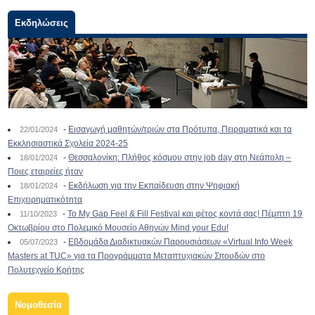
Εκδηλώσεις
-
Εισαγωγή μαθητών/τριών στα Πρότυπα, Πειραματικά και τα
22/01/2024
Εκκλησιαστικά Σχολεία 2024-25
-
Θεσσαλονίκη: Πλήθος κόσμου στην job day στη Νεάπολη –
18/01/2024
Ποιες εταιρείες ήταν
-
Εκδήλωση για την Εκπαίδευση στην Ψηφιακή
18/01/2024
Επιχειρηματικότητα
-
To My Gap Feel & Fill Festival και φέτος κοντά σας! Πέμπτη 19
11/10/2023
Οκτωβρίου στο Πολεμικό Μουσείο Αθηνών Mind your Edu!
-
Εβδομάδα Διαδικτυακών Παρουσιάσεων «Virtual Info Week
05/07/2023
Masters at TUC» για τα Προγράμματα Μεταπτυχιακών Σπουδών στο
Πολυτεχνείο Κρήτης
Νομοθεσία