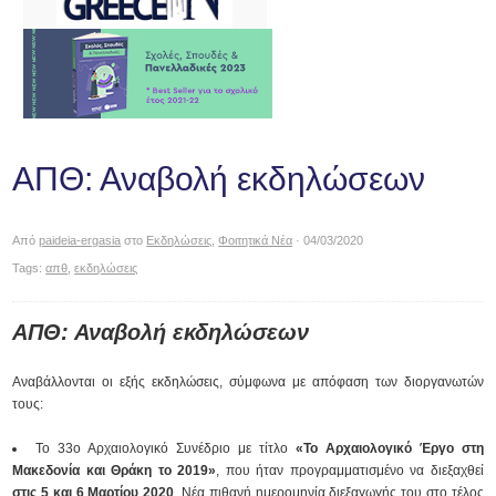
ΑΠΘ: Αναβολή εκδηλώσεων
Από
paideia-ergasia
στο
Εκδηλώσεις
,
Φοιτητικά Νέα
· 04/03/2020
Tags:
απθ
,
εκδηλώσεις
ΑΠΘ: Αναβολή εκδηλώσεων
Αναβάλλονται οι εξής εκδηλώσεις, σύμφωνα με απόφαση των διοργανωτών
τους:
Το 33ο Αρχαιολογικό Συνέδριο με τίτλο
«Το Αρχαιολογικό Έργο στη
Μακεδονία και Θράκη το 2019»
, που ήταν προγραμματισμένο να διεξαχθεί
στις 5 και 6
Μαρτίου 2020
. Νέα πιθανή ημερομηνία διεξαγωγής του στο τέλος