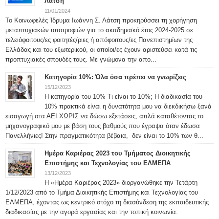
Λάτση
11/01/2024
Το Κοινωφελές Ίδρυμα Ιωάννη Σ. Λάτση προκηρύσσει τη χορήγηση
μεταπτυχιακών υποτροφιών για το ακαδημαϊκό έτος 2024-2025 σε
τελειόφοιτους/ες φοιτητές/ριες ή απόφοιτους/ες Πανεπιστημίων της
Ελλάδας και του εξωτερικού, οι οποίοι/ες έχουν αριστεύσει κατά τις
προπτυχιακές σπουδές τους. Με γνώμονα την απο...
Κατηγορία 10%: Όλα όσα πρέπει να γνωρίζεις
15/12/2023
Η κατηγορία του 10% Τι είναι το 10%; Η διαδικασία του
10% πρακτικά είναι η δυνατότητα μου να διεκδικήσω ξανά
εισαγωγή στα ΑΕΙ ΧΩΡΙΣ να δώσω εξετάσεις, απλά καταθέτοντας το
μηχανογραφικό μου με βάση τους βαθμούς που έγραψα όταν έδωσα
Πανελλήνιες! Στην πραγματικότητα βέβαια, δεν είναι το 10% των θ...
Ημέρα Καριέρας 2023 του Τμήματος Διοικητικής
Επιστήμης και Τεχνολογίας του ΕΛΜΕΠΑ
13/12/2023
Η «Ημέρα Καριέρας 2023» διοργανώθηκε την Τετάρτη
1/12/2023 από το Τμήμα Διοικητικής Επιστήμης και Τεχνολογίας του
ΕΛΜΕΠΑ, έχοντας ως κεντρικό στόχο τη διασύνδεση της εκπαιδευτικής
διαδικασίας με την αγορά εργασίας και την τοπική κοινωνία.