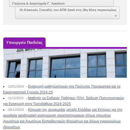
Γλώσσα & Λογοτεχνία Γ΄ Λυκείου»
Οι Κλασικές Σπουδές του ΑΠΘ ξανά στη 16η θέση παγκοσμίως
»
Υπουργείο Παιδείας
-
Εισαγωγή μαθητών/τριών στα Πρότυπα, Πειραματικά και τα
22/01/2024
Εκκλησιαστικά Σχολεία 2024-25
-
Μαθητές με Σοβαρές Παθήσεις (5%): Έκδοση Πιστοποιητικών
11/12/2023
για Εισαγωγή στην Τριτοβάθμια 2024-2025
-
Κύρωση της συμφωνίας μεταξύ Ελλάδας και Κύπρου για την
08/12/2023
αμοιβαία ακαδημαϊκή αναγνώριση πανεπιστημιακών τίτλων σπουδών
Ανωτάτων και Ανωτέρων Εκπαιδευτικών Ιδρυμάτων και άλλων εγκεκριμένων
ιδρυμάτων