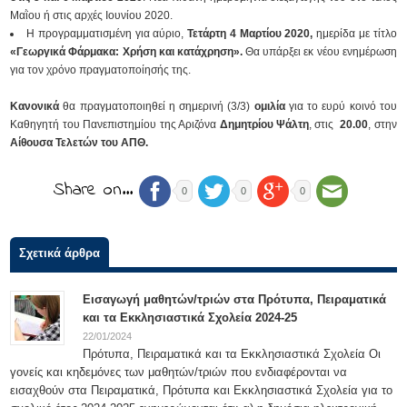
Μαῒου ή στις αρχές Ιουνίου 2020.
Η προγραμματισμένη για αύριο,
Τετάρτη 4 Μαρτίου 2020,
ημερίδα με τίτλο
«Γεωργικά Φάρμακα: Χρήση και κατάχρηση».
Θα υπάρξει εκ νέου ενημέρωση
για τον χρόνο πραγματοποίησής της.
Κανονικά
θα πραγματοποιηθεί
η σημερινή (3/3)
ομιλία
για το ευρύ κοινό του
Καθηγητή του Πανεπιστημίου της Αριζόνα
Δημητρίου Ψάλτη
, στις
20.00
, στην
Αίθουσα Τελετών του ΑΠΘ.
Share on…
0
0
0
Σχετικά άρθρα
Εισαγωγή μαθητών/τριών στα Πρότυπα, Πειραματικά
και τα Εκκλησιαστικά Σχολεία 2024-25
22/01/2024
Πρότυπα, Πειραματικά και τα Εκκλησιαστικά Σχολεία Οι
γονείς και κηδεμόνες των μαθητών/τριών που ενδιαφέρονται να
εισαχθούν στα Πειραματικά, Πρότυπα και Εκκλησιαστικά Σχολεία για το