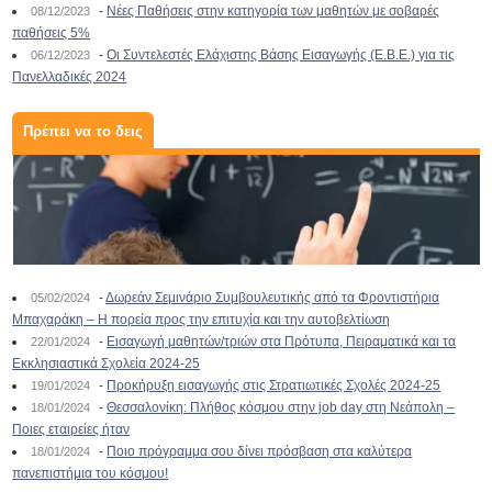
-
Νέες Παθήσεις στην κατηγορία των μαθητών με σοβαρές
08/12/2023
παθήσεις 5%
-
Οι Συντελεστές Ελάχιστης Βάσης Εισαγωγής (Ε.Β.Ε.) για τις
06/12/2023
Πανελλαδικές 2024
Πρέπει να το δεις
-
Δωρεάν Σεμινάριο Συμβουλευτικής από τα Φροντιστήρια
05/02/2024
Μπαχαράκη – Η πορεία προς την επιτυχία και την αυτοβελτίωση
-
Εισαγωγή μαθητών/τριών στα Πρότυπα, Πειραματικά και τα
22/01/2024
Εκκλησιαστικά Σχολεία 2024-25
-
Προκήρυξη εισαγωγής στις Στρατιωτικές Σχολές 2024-25
19/01/2024
-
Θεσσαλονίκη: Πλήθος κόσμου στην job day στη Νεάπολη –
18/01/2024
Ποιες εταιρείες ήταν
-
Ποιο πρόγραμμα σου δίνει πρόσβαση στα καλύτερα
18/01/2024
πανεπιστήμια του κόσμου!