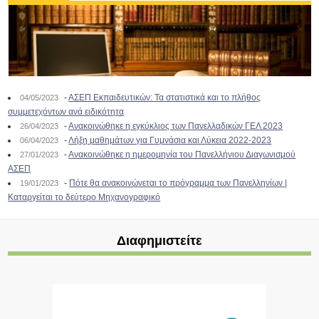
-
ΑΣΕΠ Εκπαιδευτικών: Τα στατιστικά και το πλήθος
04/05/2023
συμμετεχόντων ανά ειδικότητα
-
Ανακοινώθηκε η εγκύκλιος των Πανελλαδικών ΓΕΛ 2023
26/04/2023
-
Λήξη μαθημάτων για Γυμνάσια και Λύκεια 2022-2023
06/04/2023
-
Ανακοινώθηκε η ημερομηνία του Πανελλήνιου Διαγωνισμού
27/01/2023
ΑΣΕΠ
-
Πότε θα ανακοινώνεται το πρόγραμμα των Πανελληνίων |
19/01/2023
Καταργείται το δεύτερο Μηχανογραφικό
Διαφημιστείτε