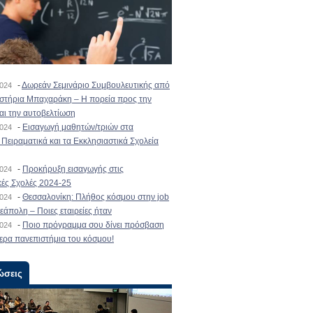
-
Δωρεάν Σεμινάριο Συμβουλευτικής από
2024
ιστήρια Μπαχαράκη – Η πορεία προς την
και την αυτοβελτίωση
-
Εισαγωγή μαθητών/τριών στα
2024
Πειραματικά και τα Εκκλησιαστικά Σχολεία
-
Προκήρυξη εισαγωγής στις
2024
κές Σχολές 2024-25
-
Θεσσαλονίκη: Πλήθος κόσμου στην job
2024
εάπολη – Ποιες εταιρείες ήταν
-
Ποιο πρόγραμμα σου δίνει πρόσβαση
2024
ερα πανεπιστήμια του κόσμου!
ώσεις