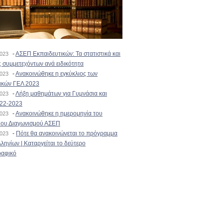
-
ΑΣΕΠ Εκπαιδευτικών: Τα στατιστικά και
2023
 συμμετεχόντων ανά ειδικότητα
-
Ανακοινώθηκε η εγκύκλιος των
2023
ικών ΓΕΛ 2023
-
Λήξη μαθημάτων για Γυμνάσια και
2023
022-2023
-
Ανακοινώθηκε η ημερομηνία του
2023
ιου Διαγωνισμού ΑΣΕΠ
-
Πότε θα ανακοινώνεται το πρόγραμμα
2023
ληνίων | Καταργείται το δεύτερο
αφικό