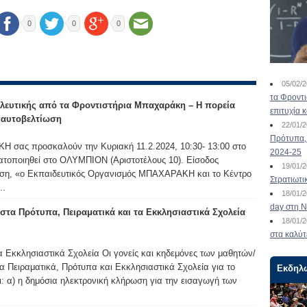
0
0
0
05/02/
τα Φροντ
λευτικής από τα Φροντιστήρια Μπαχαράκη – Η πορεία
επιτυχία 
ν αυτοβελτίωση
22/01/
Πρότυπα, 
 σας προσκαλούν την Κυριακή 11.2.2024, 10:30- 13:00 στο
2024-25
ατοποιηθεί στο ΟΛΥΜΠΙΟΝ (Αριστοτέλους 10). Είσοδος
19/01/
ωση, «ο Εκπαιδευτικός Οργανισμός ΜΠΑΧΑΡΑΚΗ και το Κέντρο
Στρατιωτι
..
18/01/
day στη Ν
τα Πρότυπα, Πειραματικά και τα Εκκλησιαστικά Σχολεία
18/01/
στα καλύτ
α Εκκλησιαστικά Σχολεία Οι γονείς και κηδεμόνες των μαθητών/
α Πειραματικά, Πρότυπα και Εκκλησιαστικά Σχολεία για το
Εκδηλ
ι: α) η δημόσια ηλεκτρονική κλήρωση για την εισαγωγή των