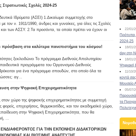
 Στρατιωτικές Σχολές 2024-25
ευτικά Ιδρύματα (ΑΣΕΙ) 1.Δικαίωμα συμμετοχής στο
ε τον ν. 1911/1990, άνδρες και γυναίκες, για όλες τις Σχολές
22/01/
και των ΑΣΣΥ. 2.Τα προσόντα, τα οποία πρέπει να έχουν οι
Πρότυπα, 
2024-25
ι πρόσβαση στα καλύτερα πανεπιστήμια του κόσμου!
18/01/
day στη Ν
νατότητες ξεκλειδώνει Το πρόγραμμα Διεθνούς Απολυτηρίου
18/01/
κπαιδευτικά προγράμματα του Οργανισμού Διεθνούς
Ψηφιακή 
Πρόκειται για ένα πρόγραμμα σπουδών, στο οποίο όλα τα
11/10/
ώσσες: αγ...
κοντά σας
Μουσείο 
ευση στην Ψηφιακή Επιχειρηματικότητα
05/07/
Παρουσιάσ
 στον χώρο της ψηφιακής επιχειρηματικότητας με συμμετοχή
τα Προγρ
ορείς, επιχειρήσεις, θερμοκοιτίδες, και τον ακαδημαϊκό χώρο,
Πολυτεχν
Εκπαίδευση στην Ψηφιακή Επιχειρηματικότητα, που θα
, ...
Νομοθ
ΕΝΔΙΑΦΕΡΟΝΤΟΣ ΓΙΑ ΤΗΝ ΕΚΠΟΝΗΣΗ ΔΙΔΑΚΤΟΡΙΚΩΝ
ΙΚΟΝΟΜΙΑΣ ΚΑΙ ΒΙΩΣΙΜΗΣ ΑΝΑΠΤΥΞΗΣ