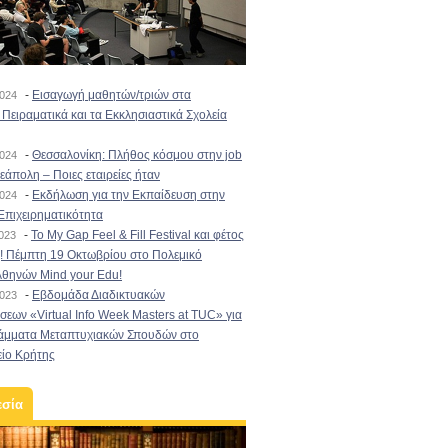
-
Εισαγωγή μαθητών/τριών στα
2024
Πειραματικά και τα Εκκλησιαστικά Σχολεία
-
Θεσσαλονίκη: Πλήθος κόσμου στην job
2024
εάπολη – Ποιες εταιρείες ήταν
-
Εκδήλωση για την Εκπαίδευση στην
2024
Επιχειρηματικότητα
-
To My Gap Feel & Fill Festival και φέτος
2023
! Πέμπτη 19 Οκτωβρίου στο Πολεμικό
Αθηνών Mind your Edu!
-
Εβδομάδα Διαδικτυακών
2023
εων «Virtual Info Week Masters at TUC» για
άμματα Μεταπτυχιακών Σπουδών στο
είο Κρήτης
εσία