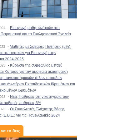
-
Εισαγωγή μαθητών/τριών στα
2024
Πειραματικά και τα Εκκλησιαστικά Σχολεία
-
Μαθητές με Σοβαρές Παθήσεις (5%):
2023
στοποιητικών για Εισαγωγή στην
μια 2024-2025
-
Κύρωση της συμφωνίας μεταξύ
2023
αι Κύπρου για την αμοιβαία ακαδημαϊκή
ση πανεπιστημιακών τίτλων σπουδών
και Ανωτέρων Εκπαιδευτικών Ιδρυμάτων και
κεκριμένων ιδρυμάτων
-
Νέες Παθήσεις στην κατηγορία των
2023
με σοβαρές παθήσεις 5%
-
Οι Συντελεστές Ελάχιστης Βάσης
2023
 (Ε.Β.Ε.) για τις Πανελλαδικές 2024
 να το δεις