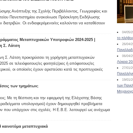
ώσιμης Ανάπτυξης της Σχολής Περιβάλλοντος, Γεωγραφίας και
πείου Πανεπιστημίου ανακοίνωσε Πρόσκληση Εκδήλωσης
ν διατριβών. Οι ενδιαφερόμενοι/ες καλούνται να καταθέσουν
04/05/
το πλήθος
ράμματος Μεταπτυχιακών Υποτροφιών 2024-2025 |
26/04/
η Σ. Λάτση
Πανελλαδ
06/04/
νη Σ. Λάτση προκηρύσσει τη χορήγηση μεταπτυχιακών
Λύκεια 2
025 σε τελειόφοιτους/ες φοιτητές/ριες ή απόφοιτους/ες
27/01/
ικού, οι οποίοι/ες έχουν αριστεύσει κατά τις προπτυχιακές
Πανελλήν
19/01/
των Πανελ
 θέσεις των τμημάτων;
Μηχανογρ
έσεις; Με τη θέσπιση και την εφαρμογή της Ελάχιστης Βάσης
παραδείγματα υπολογισμού) έχουν δημιουργηθεί προβλήματα
ν που υπάρχουν στις σχολές. Η Ε.Β.Ε. λειτουργεί ως ανάχωμα
4 καινοτόμα μεταπτυχιακά