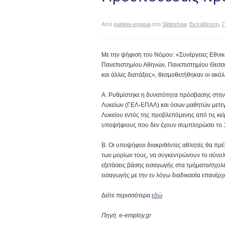
Από
paideia-ergasia
στο
Slideshow
,
Εκπαίδευση
,
Π
Με την ψήφιση του Νόμου: «Συνέργειες Εθνι
Πανεπιστημίου Αθηνών, Πανεπιστημίου Θεσσαλ
και άλλες διατάξεις», θεσμοθετήθηκαν οι ακό
Α. Ρυθμίστηκε η δυνατότητα πρόσβασης στην 
Λυκείων (ΓΕΛ-ΕΠΑΛ) και όσων μαθητών μετεγγ
Λυκείου εντός της προβλεπόμενης από τις κεί
υποψήφιους που δεν έχουν συμπληρώσει το 15
Β. Οι υποψήφιοι διακριθέντες αθλητές θα πρ
των μορίων τους, να συγκεντρώνουν το σύνο
εξετάσεις βάσης εισαγωγής στα τμήματα/σχολέ
εισαγωγής με την εν λόγω διαδικασία επανέρχ
Δείτε περισσότερα
εδώ
Πηγή: e-employ.gr