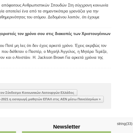
α απόφοιτους Ανθρωπιστικών Σπουδών Στη σύγχρονη κοινωνία
γία αποτελεί ένα από τα σημαντικότερα γρανάζια για την
θημερινότητας του ατόμου. Δεδομένου λοιπόν, ότι έχουμε
χειριστείς τον χρόνο σου στις διακοπές των Χριστουγέννων
υ Ποτέ μη λες ότι δεν έχεις αρκετό χρόνο. Έχεις ακριβώς τον
 που διέθεταν ο Παστέρ, ο Μιχαήλ Άγγελος, η Μητέρα Τερέζα,
ον και ο Αϊνστάιν. H. Jackson Brown Για αρκετά χρόνια της
ε τον Σύνδεσμο Κοινωνικών Λειτουργών Ελλάδος
0-2021 η εισαγωγή μαθητών ΕΠΑΛ στις ΑΕΝ μέσω Πανελληνίων »
string(33
Newsletter