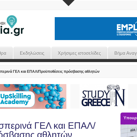
θρα
Εκδηλώσεις
Χρήσιμες ιστοσελίδες
Βήμα Ανα
περινά ΓΕΛ και ΕΠΑΛ/Προϋποθέσεις πρόσβασης αθλητών
Υπουργ
σπερινά ΓΕΛ και ΕΠΑΛ/
όσβασης αθλητών