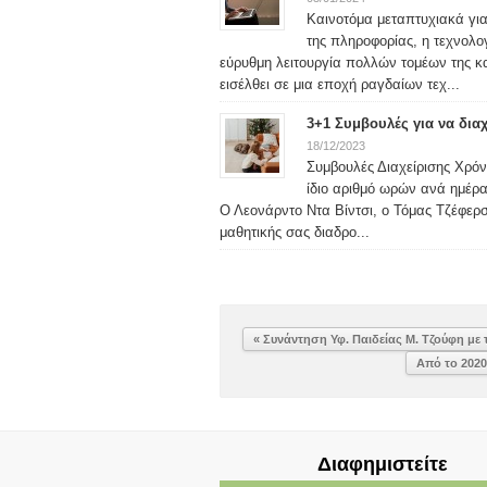
Καινοτόμα μεταπτυχιακά γι
της πληροφορίας, η τεχνολο
εύρυθμη λειτουργία πολλών τομέων της κα
εισέλθει σε μια εποχή ραγδαίων τεχ...
3+1 Συμβουλές για να δια
18/12/2023
Συμβουλές Διαχείρισης Χρόνο
ίδιο αριθμό ωρών ανά ημέρα
Ο Λεονάρντο Ντα Βίντσι, ο Τόμας Τζέφερσ
μαθητικής σας διαδρο...
« Συνάντηση Υφ. Παιδείας Μ. Τζούφη μ
Από το 202
Διαφημιστείτε