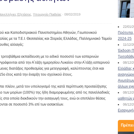
ανελλήνιες Εξετάσεις
,
Υπουργείο Παιδείας
· 08/02/2019
22/01/
κού και Καποδιστριακού Πανεπιστημίου Αθηνών, Γεωπονικού
Πρότυπα, 
ίας με τα Τ.Ε.Ι. Θεσσαλίας και Στερεάς Ελλάδας, Παλλημνιακό Ταμείο
2024-25
λουθες αλλαγές:
11/12/
Έκδοση Πι
τριτοβάθμια εκπαίδευση με το ειδικό ποσοστό των εσπερινών
Τριτοβάθ
ράφονται από την Α ́τάξη ημερησίου Λυκείου στην Α ́τάξη εσπερινού
08/12/
μενες διατάξεις προθεσμίας για μετεγγραφή, καλύπτοντας έτσι και
Ελλάδας κ
ο έτος κατά την έναρξη του σχολικού έτους.
αναγνώρι
Ανωτάτων 
έπει πλέον, μετά τον υπολογισμό της κατά περίπτωση προσαύξησης
άλλων εγ
λο των μορίων (100%) της ήδη διαμορφωμένης από τις πανελλαδικές
08/12/
ς στα οποία διεκδικούν την εισαγωγή τους, ενώ οι επιπλέον θέσεις
μαθητών 
ονται σε ποσοστό 3% επί των εισακτέων.
06/12/
Εισαγωγής
Πρέπει