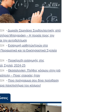
-
Δωρεάν Σεμινάριο Συμβουλευτικής από
2024
ιστήρια Μπαχαράκη – Η πορεία προς την
και την αυτοβελτίωση
-
Εισαγωγή μαθητών/τριών στα
2024
Πειραματικά και τα Εκκλησιαστικά Σχολεία
-
Προκήρυξη εισαγωγής στις
2024
κές Σχολές 2024-25
-
Θεσσαλονίκη: Πλήθος κόσμου στην job
2024
εάπολη – Ποιες εταιρείες ήταν
-
Ποιο πρόγραμμα σου δίνει πρόσβαση
2024
ερα πανεπιστήμια του κόσμου!
ώσεις