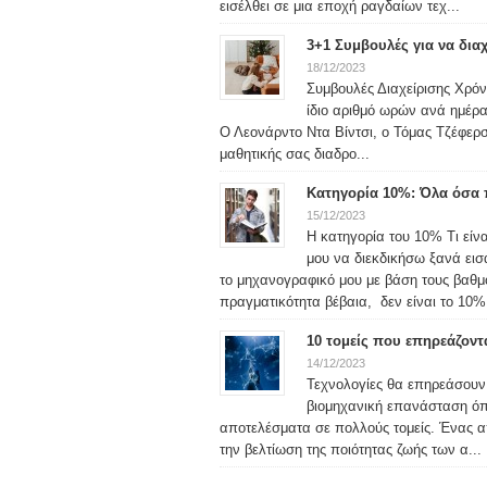
εισέλθει σε μια εποχή ραγδαίων τεχ...
3+1 Συμβουλές για να δια
18/12/2023
Συμβουλές Διαχείρισης Χρόνο
ίδιο αριθμό ωρών ανά ημέρα
Ο Λεονάρντο Ντα Βίντσι, ο Τόμας Τζέφερσ
μαθητικής σας διαδρο...
Κατηγορία 10%: Όλα όσα π
15/12/2023
Η κατηγορία του 10% Τι είν
μου να διεκδικήσω ξανά ει
το μηχανογραφικό μου με βάση τους βαθ
πραγματικότητα βέβαια, δεν είναι το 10% 
10 τομείς που επηρεάζον
14/12/2023
Τεχνολογίες θα επηρεάσουν
βιομηχανική επανάσταση όπ
αποτελέσματα σε πολλούς τομείς. Ένας από
την βελτίωση της ποιότητας ζωής των α...