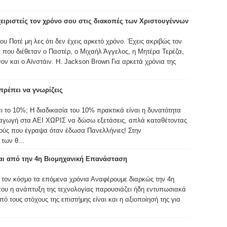
χειριστείς τον χρόνο σου στις διακοπές των Χριστουγέννων
υ Ποτέ μη λες ότι δεν έχεις αρκετό χρόνο. Έχεις ακριβώς τον
 που διέθεταν ο Παστέρ, ο Μιχαήλ Άγγελος, η Μητέρα Τερέζα,
ον και ο Αϊνστάιν. H. Jackson Brown Για αρκετά χρόνια της
ρέπει να γνωρίζεις
αι το 10%; Η διαδικασία του 10% πρακτικά είναι η δυνατότητα
σαγωγή στα ΑΕΙ ΧΩΡΙΣ να δώσω εξετάσεις, απλά καταθέτοντας
μούς που έγραψα όταν έδωσα Πανελλήνιες! Στην
των θ...
ται από την 4η Βιομηχανική Επανάσταση
 τον κόσμο τα επόμενα χρόνια Αναφέρουμε διαρκώς την 4η
ου η ανάπτυξη της τεχνολογίας παρουσιάζει ήδη εντυπωσιακά
 τους στόχους της επιστήμης είναι και η αξιοποίησή της για