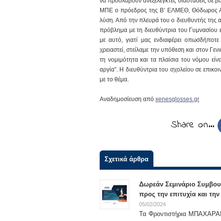
να προσλάβουν ανεξέλεγκτες διαστάσεις σε β
ΜΠΕ ο πρόεδρος της Β’ ΕΛΜΕΘ, Θόδωρος Αζο
λύση. Από την πλευρά του ο διευθυντής της
πρόβλημα με τη διευθύντρια του Γυμνασίου εί
με αυτό, γιατί μας ενδιαφέρει οπωσδήποτε
χρειαστεί, στείλαμε την υπόθεση και στον Γ
τη νομιμότητα και τα πλαίσια του νόμου είν
αργία”. Η διευθύντρια του σχολείου σε επικ
με το θέμα.
Αναδημοσίευση από
xenesglosses.gr
Share on…
Σχετικά άρθρα
Δωρεάν Σεμινάριο Συμβου
προς την επιτυχία και τη
05/02/2024
Τα Φροντιστήρια ΜΠΑΧΑΡΑΚΗ