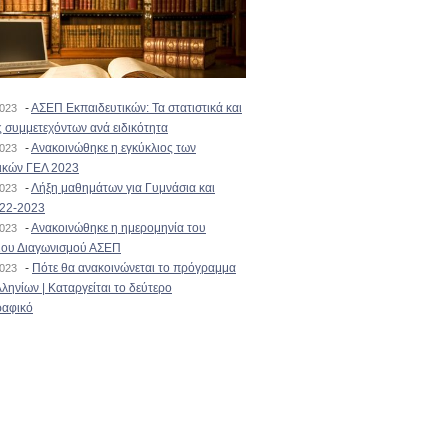
-
ΑΣΕΠ Εκπαιδευτικών: Τα στατιστικά και
2023
 συμμετεχόντων ανά ειδικότητα
-
Ανακοινώθηκε η εγκύκλιος των
2023
ικών ΓΕΛ 2023
-
Λήξη μαθημάτων για Γυμνάσια και
2023
022-2023
-
Ανακοινώθηκε η ημερομηνία του
2023
ιου Διαγωνισμού ΑΣΕΠ
-
Πότε θα ανακοινώνεται το πρόγραμμα
2023
ληνίων | Καταργείται το δεύτερο
αφικό