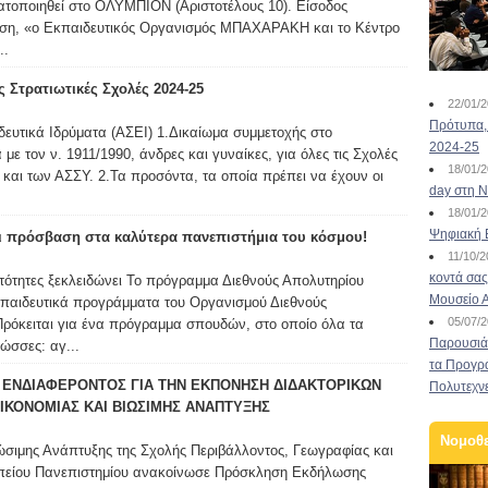
ατοποιηθεί στο ΟΛΥΜΠΙΟΝ (Αριστοτέλους 10). Είσοδος
ωση, «ο Εκπαιδευτικός Οργανισμός ΜΠΑΧΑΡΑΚΗ και το Κέντρο
..
 Στρατιωτικές Σχολές 2024-25
22/01/
Πρότυπα, 
ευτικά Ιδρύματα (ΑΣΕΙ) 1.Δικαίωμα συμμετοχής στο
2024-25
ε τον ν. 1911/1990, άνδρες και γυναίκες, για όλες τις Σχολές
18/01/
και των ΑΣΣΥ. 2.Τα προσόντα, τα οποία πρέπει να έχουν οι
day στη Ν
18/01/
Ψηφιακή 
ι πρόσβαση στα καλύτερα πανεπιστήμια του κόσμου!
11/10/
κοντά σας
νατότητες ξεκλειδώνει Το πρόγραμμα Διεθνούς Απολυτηρίου
Μουσείο 
κπαιδευτικά προγράμματα του Οργανισμού Διεθνούς
05/07/
Πρόκειται για ένα πρόγραμμα σπουδών, στο οποίο όλα τα
Παρουσιάσ
ώσσες: αγ...
τα Προγρ
ΕΝΔΙΑΦΕΡΟΝΤΟΣ ΓΙΑ ΤΗΝ ΕΚΠΟΝΗΣΗ ΔΙΔΑΚΤΟΡΙΚΩΝ
Πολυτεχν
ΙΚΟΝΟΜΙΑΣ ΚΑΙ ΒΙΩΣΙΜΗΣ ΑΝΑΠΤΥΞΗΣ
Νομοθ
ώσιμης Ανάπτυξης της Σχολής Περιβάλλοντος, Γεωγραφίας και
πείου Πανεπιστημίου ανακοίνωσε Πρόσκληση Εκδήλωσης