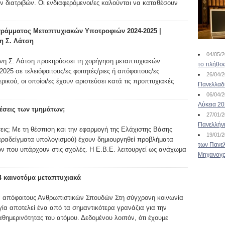
ν διατριβών. Οι ενδιαφερόμενοι/ες καλούνται να καταθέσουν
ράμματος Μεταπτυχιακών Υποτροφιών 2024-2025 |
η Σ. Λάτση
04/05/
νη Σ. Λάτση προκηρύσσει τη χορήγηση μεταπτυχιακών
το πλήθος
025 σε τελειόφοιτους/ες φοιτητές/ριες ή απόφοιτους/ες
26/04/
ικού, οι οποίοι/ες έχουν αριστεύσει κατά τις προπτυχιακές
Πανελλαδ
06/04/
Λύκεια 2
 θέσεις των τμημάτων;
27/01/
Πανελλήν
έσεις; Με τη θέσπιση και την εφαρμογή της Ελάχιστης Βάσης
19/01/
παραδείγματα υπολογισμού) έχουν δημιουργηθεί προβλήματα
των Πανελ
ν που υπάρχουν στις σχολές. Η Ε.Β.Ε. λειτουργεί ως ανάχωμα
Μηχανογρ
4 καινοτόμα μεταπτυχιακά
α απόφοιτους Ανθρωπιστικών Σπουδών Στη σύγχρονη κοινωνία
γία αποτελεί ένα από τα σημαντικότερα γρανάζια για την
θημερινότητας του ατόμου. Δεδομένου λοιπόν, ότι έχουμε