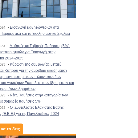
-
Εισαγωγή μαθητών/τριών στα
2024
Πειραματικά και τα Εκκλησιαστικά Σχολεία
-
Μαθητές με Σοβαρές Παθήσεις (5%):
2023
στοποιητικών για Εισαγωγή στην
μια 2024-2025
-
Κύρωση της συμφωνίας μεταξύ
2023
αι Κύπρου για την αμοιβαία ακαδημαϊκή
ση πανεπιστημιακών τίτλων σπουδών
και Ανωτέρων Εκπαιδευτικών Ιδρυμάτων και
κεκριμένων ιδρυμάτων
-
Νέες Παθήσεις στην κατηγορία των
2023
με σοβαρές παθήσεις 5%
-
Οι Συντελεστές Ελάχιστης Βάσης
2023
 (Ε.Β.Ε.) για τις Πανελλαδικές 2024
 να το δεις