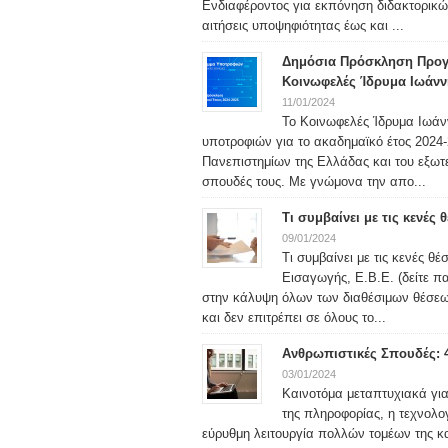
Ενδιαφέροντος για εκπόνηση διδακτορικώ
αιτήσεις υποψηφιότητας έως και ...
Δημόσια Πρόσκληση Προγ
Κοινωφελές Ίδρυμα Ιωάνν
11/01/2024
Το Κοινωφελές Ίδρυμα Ιωάν
υποτροφιών για το ακαδημαϊκό έτος 2024-2
Πανεπιστημίων της Ελλάδας και του εξωτερ
σπουδές τους. Με γνώμονα την απο...
Τι συμβαίνει με τις κενές
09/01/2024
Τι συμβαίνει με τις κενές θ
Εισαγωγής, Ε.Β.Ε. (δείτε 
στην κάλυψη όλων των διαθέσιμων θέσεω
και δεν επιτρέπει σε όλους το...
Ανθρωπιστικές Σπουδές: 
03/01/2024
Καινοτόμα μεταπτυχιακά γι
της πληροφορίας, η τεχνολο
εύρυθμη λειτουργία πολλών τομέων της κα