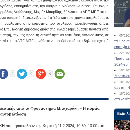
άρος εκπαιδευτικών και των μαθητών του σχολείου”, δήλωσε στο ΑΠΕ-
ύδης, επισημαίνοντας την ανάγκη η διοίκηση να δώσει μία μόνιμη
 αρμόδιας Διεύθυνσης, Μιχαήλ Μαυρίδης, δήλωσε στο ΑΠΕ-ΜΠΕ ότι το
ναι υπαρκτό, διευκρινίζοντας ότι “εδώ και τρία χρόνια ασχολούμαστε
 η ομαλότητα στην κοινότητα του σχολείου, παρεμβαίνουμε όποτε
ενικό Επιθεωρητή ∆ηµόσιας ∆ιοίκησης, αλλά δεσμευόμαστε πάντοτε από
αι σαφή, π.χ. ως προς τη δυνατότητα να τεθεί ένας εκπαιδευτικός σε
05/02/
οινωνία με το ΑΠΕ-ΜΠΕ αρνήθηκε να προβεί σε κάποια δήλωση σχετικά
τα Φροντ
επιτυχία 
22/01/
Πρότυπα, 
2024-25
19/01/
0
0
0
Στρατιωτι
18/01/
day στη Ν
18/01/
στα καλύτ
λευτικής από τα Φροντιστήρια Μπαχαράκη – Η πορεία
Εκδηλ
ν αυτοβελτίωση
 σας προσκαλούν την Κυριακή 11.2.2024, 10:30- 13:00 στο