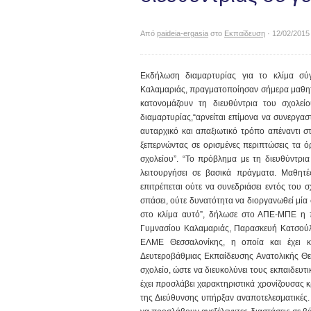
Από
paideia-ergasia
στο
Εκπαίδευση
· 12/02/2015
Εκδήλωση διαμαρτυρίας για το κλίμα σύ
Καλαμαριάς, πραγματοποίησαν σήμερα μαθητέ
κατονομάζουν τη διευθύντρια του σχολεί
διαμαρτυρίας,“αρνείται επίμονα να συνεργασ
αυταρχικό και απαξιωτικό τρόπο απέναντι στ
ξεπερνώντας σε ορισμένες περιπτώσεις τα όρ
σχολείου”. “Το πρόβλημα με τη διευθύντρια
λειτουργήσει σε βασικά πράγματα. Μαθητέ
επιτρέπεται ούτε να συνεδριάσει εντός του 
σπάσει, ούτε δυνατότητα να διοργανωθεί μία
στο κλίμα αυτό”, δήλωσε στο ΑΠΕ-ΜΠΕ η 
Γυμνασίου Καλαμαριάς, Παρασκευή Κατσούλη
ΕΛΜΕ Θεσσαλονίκης, η οποία και έχει κ
Δευτεροβάθμιας Εκπαίδευσης Ανατολικής Θε
σχολείο, ώστε να διευκολύνει τους εκπαιδευ
έχει προσλάβει χαρακτηριστικά χρονίζουσας κ
της Διεύθυνσης υπήρξαν αναποτελεσματικές. Ο