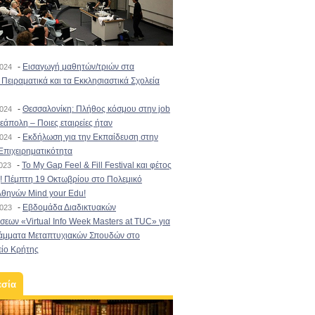
-
Εισαγωγή μαθητών/τριών στα
2024
Πειραματικά και τα Εκκλησιαστικά Σχολεία
-
Θεσσαλονίκη: Πλήθος κόσμου στην job
2024
εάπολη – Ποιες εταιρείες ήταν
-
Εκδήλωση για την Εκπαίδευση στην
2024
Επιχειρηματικότητα
-
To My Gap Feel & Fill Festival και φέτος
2023
! Πέμπτη 19 Οκτωβρίου στο Πολεμικό
Αθηνών Mind your Edu!
-
Εβδομάδα Διαδικτυακών
2023
εων «Virtual Info Week Masters at TUC» για
άμματα Μεταπτυχιακών Σπουδών στο
είο Κρήτης
εσία