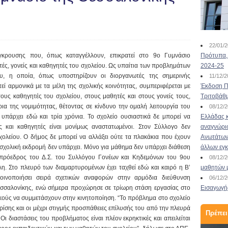
22/01/
γκρουσης που, όπως καταγγέλλουν, επικρατεί στο 9ο Γυμνάσιο
Πρότυπα, 
ς, γονείς και καθηγητές του σχολείου. Ως υπαίτια των προβλημάτων
2024-25
ου, η οποία, όπως υποστηρίζουν οι διοργανωτές της σημερινής
11/12/
τεί αρμονικά με τα μέλη της σχολικής κοινότητας, συμπεριφέρεται με
Έκδοση Πι
ους καθηγητές του σχολείου, στους μαθητές και στους γονείς τους,
Τριτοβάθ
ια της νομιμότητας, θέτοντας σε κίνδυνο την ομαλή λειτουργία του
08/12/
 υπάρχει εδώ και τρία χρόνια. Το σχολείο ουσιαστικά δε μπορεί να
Ελλάδας κ
ς και καθηγητές είναι μονίμως αναστατωμένοι. Στον Σύλλογο δεν
αναγνώρι
σχολείου. Ο δήμος δε μπορεί να αλλάξει ούτε τα πλακάκια που έχουν
Ανωτάτων 
 σχολική εκδρομή δεν υπάρχει. Μόνο για μάθημα δεν υπάρχει διάθεση
άλλων εγ
πρόεδρος του Δ.Σ. του Συλλόγου Γονέων και Κηδεμόνων του 9ου
08/12/
. Στο πλευρό των διαμαρτυρομένων έχει ταχθεί εδώ και καιρό η Β’
μαθητών 
οινοποιήσει σειρά σχετικών αναφορών στην αρμόδια διεύθυνση
06/12/
σσαλονίκης, ενώ σήμερα προχώρησε σε τρίωρη στάση εργασίας στο
Εισαγωγής
τικούς να συμμετάσχουν στην κινητοποίηση. “Το πρόβλημα στο σχολείο
ρίσης και οι μέχρι στιγμής προσπάθειες επίλυσής του από την πλευρά
Πρέπει
ι διαστάσεις του προβλήματος είναι πλέον εκρηκτικές και απειλείται