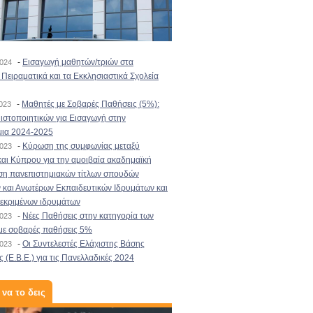
-
Εισαγωγή μαθητών/τριών στα
2024
Πειραματικά και τα Εκκλησιαστικά Σχολεία
-
Μαθητές με Σοβαρές Παθήσεις (5%):
2023
στοποιητικών για Εισαγωγή στην
μια 2024-2025
-
Κύρωση της συμφωνίας μεταξύ
2023
αι Κύπρου για την αμοιβαία ακαδημαϊκή
ση πανεπιστημιακών τίτλων σπουδών
και Ανωτέρων Εκπαιδευτικών Ιδρυμάτων και
κεκριμένων ιδρυμάτων
-
Νέες Παθήσεις στην κατηγορία των
2023
με σοβαρές παθήσεις 5%
-
Οι Συντελεστές Ελάχιστης Βάσης
2023
 (Ε.Β.Ε.) για τις Πανελλαδικές 2024
 να το δεις