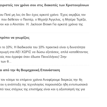
χειριστείς τον χρόνο σου στις διακοπές των Χριστουγέννων
υ Ποτέ μη λες ότι δεν έχεις αρκετό χρόνο. Έχεις ακριβώς τον
 που διέθεταν ο Παστέρ, ο Μιχαήλ Άγγελος, η Μητέρα Τερέζα,
ον και ο Αϊνστάιν. H. Jackson Brown Για αρκετά χρόνια της
ρέπει να γνωρίζεις
αι το 10%; Η διαδικασία του 10% πρακτικά είναι η δυνατότητα
σαγωγή στα ΑΕΙ ΧΩΡΙΣ να δώσω εξετάσεις, απλά καταθέτοντας
μούς που έγραψα όταν έδωσα Πανελλήνιες! Στην
των θ...
ται από την 4η Βιομηχανική Επανάσταση
 τον κόσμο τα επόμενα χρόνια Αναφέρουμε διαρκώς την 4η
ου η ανάπτυξη της τεχνολογίας παρουσιάζει ήδη εντυπωσιακά
 τους στόχους της επιστήμης είναι και η αξιοποίησή της για