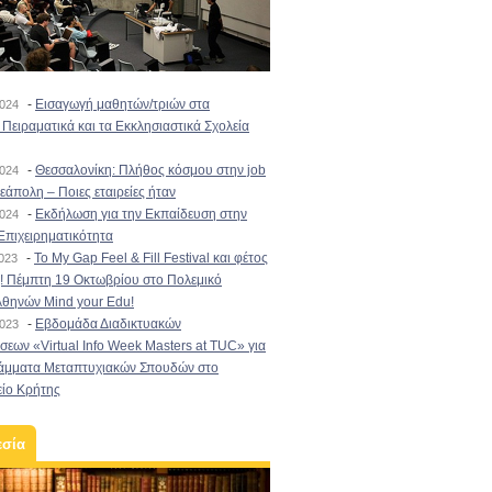
-
Εισαγωγή μαθητών/τριών στα
2024
Πειραματικά και τα Εκκλησιαστικά Σχολεία
-
Θεσσαλονίκη: Πλήθος κόσμου στην job
2024
εάπολη – Ποιες εταιρείες ήταν
-
Εκδήλωση για την Εκπαίδευση στην
2024
Επιχειρηματικότητα
-
To My Gap Feel & Fill Festival και φέτος
2023
! Πέμπτη 19 Οκτωβρίου στο Πολεμικό
Αθηνών Mind your Edu!
-
Εβδομάδα Διαδικτυακών
2023
εων «Virtual Info Week Masters at TUC» για
άμματα Μεταπτυχιακών Σπουδών στο
είο Κρήτης
εσία