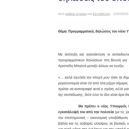
Από
paideia-ergasia
στο
Εκπαίδευση
· 12/02/2015
Θέμα: Προγραμματικές δηλώσεις του νέου 
Με έκπληξη και αγανάκτηση οι εκπαιδευτ
προγραμματικών δηλώσεων στη Βουλή για τα
Αριστείδη Μπαλτά μεταξύ άλλων να τονίζει:
«… καλά σχολεία την εποχή μου ήταν τα δημό
μεγαλοστομία είναι ότι από τότε μέχρι σήμερα
πρέπει να αντιστραφεί αυτή η σχέση, αλλά για
της ισοπέδωσης, διότι όλοι το ίδιο είναι άρα
Θα πρέπει ο νέος Υπουργός Παιδείας
εγκατάλειψή του από την πολιτεία
(με τις 
την επιστημονική – οικονομική υποβάθμιση
βιβλία και τις σοβαρές ελλείψεις σε βασικές