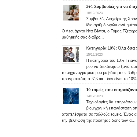
3+1 Συμβουλές για να δια
18/12/2023
Συμβουλές Διαχείρισης Χρόνο
ίδιο αριθμό ωρών ανά ημέρα
Ο Λεονάρντο Ντα Βίντσι, ο Τόμας Τζέφερσ
μαθητικής σας διαδρο...
Κατηγορία 10%: Όλα όσα π
15/12/2023
Η κατηγορία του 10% Τι είν
μου να διεκδικήσω ξανά ει
το μηχανογραφικό μου με βάση τους βαθ
πραγματικότητα βέβαια, δεν είναι το 10% 
10 τομείς που επηρεάζον
14/12/2023
Τεχνολογίες θα επηρεάσουν
βιομηχανική επανάσταση όπ
αποτελέσματα σε πολλούς τομείς. Ένας από
την βελτίωση της ποιότητας ζωής των α...