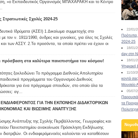
ωση, «ο Εκπαιδευτικός Οργανισμός ΜΠΑΧΑΡΑΚΗ και το Κέντρο
..
 Στρατιωτικές Σχολές 2024-25
22/01/
ευτικά Ιδρύματα (ΑΣΕΙ) 1.Δικαίωμα συμμετοχής στο
Πρότυπα, 
ε τον ν. 1911/1990, άνδρες και γυναίκες, για όλες τις Σχολές
2024-25
και των ΑΣΣΥ. 2.Τα προσόντα, τα οποία πρέπει να έχουν οι
18/01/
day στη Ν
18/01/
ι πρόσβαση στα καλύτερα πανεπιστήμια του κόσμου!
Ψηφιακή 
11/10/
νατότητες ξεκλειδώνει Το πρόγραμμα Διεθνούς Απολυτηρίου
κοντά σας
κπαιδευτικά προγράμματα του Οργανισμού Διεθνούς
Μουσείο 
Πρόκειται για ένα πρόγραμμα σπουδών, στο οποίο όλα τα
05/07/
ώσσες: αγ...
Παρουσιάσ
ΕΝΔΙΑΦΕΡΟΝΤΟΣ ΓΙΑ ΤΗΝ ΕΚΠΟΝΗΣΗ ΔΙΔΑΚΤΟΡΙΚΩΝ
τα Προγρ
ΙΚΟΝΟΜΙΑΣ ΚΑΙ ΒΙΩΣΙΜΗΣ ΑΝΑΠΤΥΞΗΣ
Πολυτεχν
ώσιμης Ανάπτυξης της Σχολής Περιβάλλοντος, Γεωγραφίας και
Νομοθ
πείου Πανεπιστημίου ανακοίνωσε Πρόσκληση Εκδήλωσης
ν διατριβών. Οι ενδιαφερόμενοι/ες καλούνται να καταθέσουν