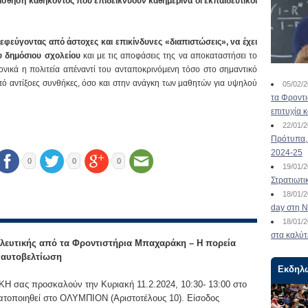
αίσθηση καθήκοντος που επιδεικνύουν καθημερινά οι εκπαιδευτικοί
 ξεφεύγοντας από άστοχες και επικίνδυνες «διαπιστώσεις», να έχει
ου δημόσιου σχολείου
και με τις αποφάσεις της να αποκαταστήσει το
ρονικά η πολιτεία απέναντί του ανταποκρινόμενη τόσο στο σημαντικό
από αντίξοες συνθήκες, όσο και στην ανάγκη των μαθητών για υψηλού
05/02/
τα Φροντ
επιτυχία 
22/01/
Πρότυπα, 
2024-25
0
0
0
19/01/
Στρατιωτι
18/01/
day στη Ν
18/01/
στα καλύτ
λευτικής από τα Φροντιστήρια Μπαχαράκη – Η πορεία
ν αυτοβελτίωση
Εκδηλ
 σας προσκαλούν την Κυριακή 11.2.2024, 10:30- 13:00 στο
ατοποιηθεί στο ΟΛΥΜΠΙΟΝ (Αριστοτέλους 10). Είσοδος