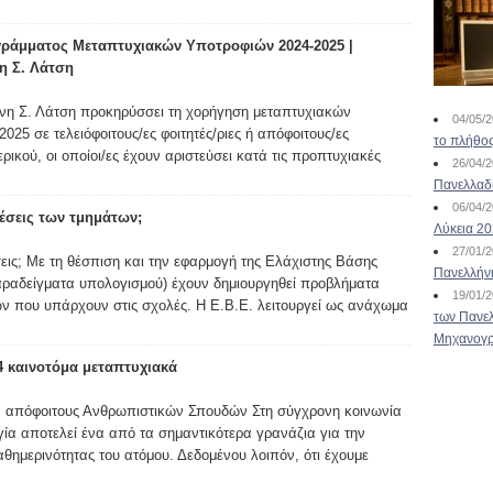
ράμματος Μεταπτυχιακών Υποτροφιών 2024-2025 |
η Σ. Λάτση
νη Σ. Λάτση προκηρύσσει τη χορήγηση μεταπτυχιακών
04/05/
025 σε τελειόφοιτους/ες φοιτητές/ριες ή απόφοιτους/ες
το πλήθος
ικού, οι οποίοι/ες έχουν αριστεύσει κατά τις προπτυχιακές
26/04/
Πανελλαδ
06/04/
 θέσεις των τμημάτων;
Λύκεια 2
27/01/
έσεις; Με τη θέσπιση και την εφαρμογή της Ελάχιστης Βάσης
Πανελλήν
παραδείγματα υπολογισμού) έχουν δημιουργηθεί προβλήματα
19/01/
ν που υπάρχουν στις σχολές. Η Ε.Β.Ε. λειτουργεί ως ανάχωμα
των Πανελ
Μηχανογρ
4 καινοτόμα μεταπτυχιακά
α απόφοιτους Ανθρωπιστικών Σπουδών Στη σύγχρονη κοινωνία
γία αποτελεί ένα από τα σημαντικότερα γρανάζια για την
θημερινότητας του ατόμου. Δεδομένου λοιπόν, ότι έχουμε