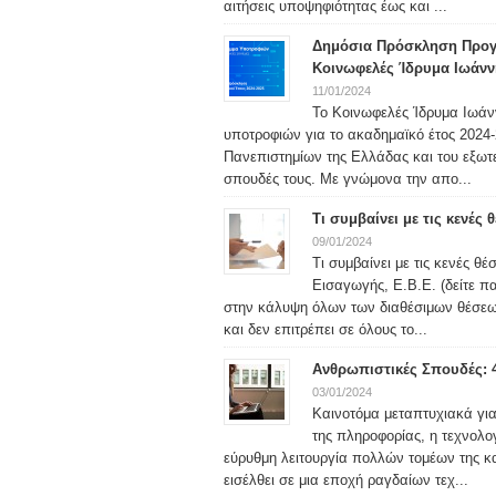
αιτήσεις υποψηφιότητας έως και ...
Δημόσια Πρόσκληση Προγ
Κοινωφελές Ίδρυμα Ιωάνν
11/01/2024
Το Κοινωφελές Ίδρυμα Ιωάν
υποτροφιών για το ακαδημαϊκό έτος 2024-2
Πανεπιστημίων της Ελλάδας και του εξωτερ
σπουδές τους. Με γνώμονα την απο...
Τι συμβαίνει με τις κενές
09/01/2024
Τι συμβαίνει με τις κενές θ
Εισαγωγής, Ε.Β.Ε. (δείτε 
στην κάλυψη όλων των διαθέσιμων θέσεω
και δεν επιτρέπει σε όλους το...
Ανθρωπιστικές Σπουδές: 
03/01/2024
Καινοτόμα μεταπτυχιακά γι
της πληροφορίας, η τεχνολο
εύρυθμη λειτουργία πολλών τομέων της κα
εισέλθει σε μια εποχή ραγδαίων τεχ...