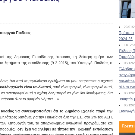
22/01/
Υπουργού Παιδείας
Πρότυπα, 
2024-25
11/12/
Έκδοση Πι
ικοί της Δημόσιας Εκπαίδευσης άκουσαν, τη δεύτερη ημέρα των
Τριτοβάθ
 ζητήματα της εκπαίδευσης (9-2-2015), τον Υπουργό Παιδείας κ.
08/12/
Ελλάδας κ
αναγνώρι
σια, ένα από τα μεγαλύτερα εγκλήματα αν μου επιτρέπεται η σχετική
Ανωτάτων 
,
καλά σχολεία είναι τα ιδιωτικά
, αυτό είναι τραγικό, είναι τραγικό αυτό,
άλλων εγ
 να αντιστραφεί αυτή η σχέση δεν μπορεί να γίνει δια διατάγματος, δια
08/12/
 θα πάρουν όλοι το βραβείο Νόμπελ…».
μαθητών 
06/12/
 να συνειδητοποιήσει ότι το Δημόσιο Σχολείο παρά την
Εισαγωγής
χαμηλότερες δαπάνες για την Παιδεία σε όλη την Ε.Ε. στο 2% του ΑΕΠ,
 των λειτουργών του, τα απαρχαιωμένα αναλυτικά προγράμματα και
Πρέπει
 υποδομές),
δεν έχει να ζηλέψει σε τίποτα την ιδιωτική εκπαίδευση