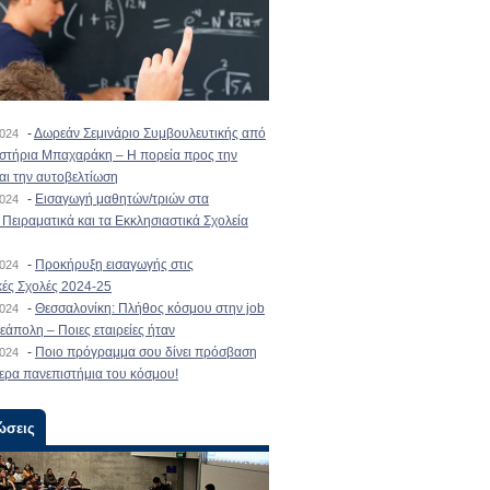
-
Δωρεάν Σεμινάριο Συμβουλευτικής από
2024
ιστήρια Μπαχαράκη – Η πορεία προς την
και την αυτοβελτίωση
-
Εισαγωγή μαθητών/τριών στα
2024
Πειραματικά και τα Εκκλησιαστικά Σχολεία
-
Προκήρυξη εισαγωγής στις
2024
κές Σχολές 2024-25
-
Θεσσαλονίκη: Πλήθος κόσμου στην job
2024
εάπολη – Ποιες εταιρείες ήταν
-
Ποιο πρόγραμμα σου δίνει πρόσβαση
2024
ερα πανεπιστήμια του κόσμου!
ώσεις