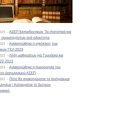
-
ΑΣΕΠ Εκπαιδευτικών: Τα στατιστικά και
2023
 συμμετεχόντων ανά ειδικότητα
-
Ανακοινώθηκε η εγκύκλιος των
2023
ικών ΓΕΛ 2023
-
Λήξη μαθημάτων για Γυμνάσια και
2023
022-2023
-
Ανακοινώθηκε η ημερομηνία του
2023
ιου Διαγωνισμού ΑΣΕΠ
-
Πότε θα ανακοινώνεται το πρόγραμμα
2023
ληνίων | Καταργείται το δεύτερο
αφικό