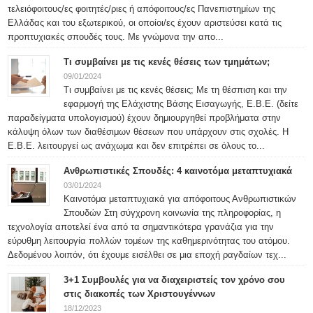
τελειόφοιτους/ες φοιτητές/ριες ή απόφοιτους/ες Πανεπιστημίων της
Ελλάδας και του εξωτερικού, οι οποίοι/ες έχουν αριστεύσει κατά τις
προπτυχιακές σπουδές τους. Με γνώμονα την απο...
Τι συμβαίνει με τις κενές θέσεις των τμημάτων;
09/01/2024
Τι συμβαίνει με τις κενές θέσεις; Με τη θέσπιση και την
εφαρμογή της Ελάχιστης Βάσης Εισαγωγής, Ε.Β.Ε. (δείτε
παραδείγματα υπολογισμού) έχουν δημιουργηθεί προβλήματα στην
κάλυψη όλων των διαθέσιμων θέσεων που υπάρχουν στις σχολές. Η
Ε.Β.Ε. λειτουργεί ως ανάχωμα και δεν επιτρέπει σε όλους το...
Ανθρωπιστικές Σπουδές: 4 καινοτόμα μεταπτυχιακά
03/01/2024
Καινοτόμα μεταπτυχιακά για απόφοιτους Ανθρωπιστικών
Σπουδών Στη σύγχρονη κοινωνία της πληροφορίας, η
τεχνολογία αποτελεί ένα από τα σημαντικότερα γρανάζια για την
εύρυθμη λειτουργία πολλών τομέων της καθημερινότητας του ατόμου.
Δεδομένου λοιπόν, ότι έχουμε εισέλθει σε μια εποχή ραγδαίων τεχ...
3+1 Συμβουλές για να διαχειριστείς τον χρόνο σου
στις διακοπές των Χριστουγέννων
18/12/2023