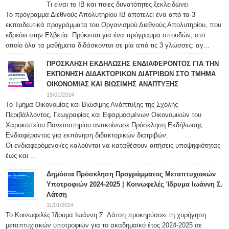
Τι είναι το IB και ποιες δυνατότητες ξεκλειδώνει
Το πρόγραμμα Διεθνούς Απολυτηρίου IB αποτελεί ένα από τα 3
εκπαιδευτικά προγράμματα του Οργανισμού Διεθνούς Απολυτηρίου, που
εδρεύει στην Ελβετία. Πρόκειται για ένα πρόγραμμα σπουδών, στο
οποίο όλα τα μαθήματα διδάσκονται σε μία από τις 3 γλώσσες: αγ...
ΠΡΟΣΚΛΗΣΗ ΕΚΔΗΛΩΣΗΣ ΕΝΔΙΑΦΕΡΟΝΤΟΣ ΓΙΑ ΤΗΝ
ΕΚΠΟΝΗΣΗ ΔΙΔΑΚΤΟΡΙΚΩΝ ΔΙΑΤΡΙΒΩΝ ΣΤΟ ΤΜΗΜΑ
ΟΙΚΟΝΟΜΙΑΣ ΚΑΙ ΒΙΩΣΙΜΗΣ ΑΝΑΠΤΥΞΗΣ
15/01/2024
Το Τμήμα Οικονομίας και Βιώσιμης Ανάπτυξης της Σχολής
Περιβάλλοντος, Γεωγραφίας και Εφαρμοσμένων Οικονομικών του
Χαροκοπείου Πανεπιστημίου ανακοίνωσε Πρόσκληση Εκδήλωσης
Ενδιαφέροντος για εκπόνηση διδακτορικών διατριβών.
Οι ενδιαφερόμενοι/ες καλούνται να καταθέσουν αιτήσεις υποψηφιότητας
έως και ...
Δημόσια Πρόσκληση Προγράμματος Μεταπτυχιακών
Υποτροφιών 2024-2025 | Κοινωφελές Ίδρυμα Ιωάννη Σ.
Λάτση
11/01/2024
Το Κοινωφελές Ίδρυμα Ιωάννη Σ. Λάτση προκηρύσσει τη χορήγηση
μεταπτυχιακών υποτροφιών για το ακαδημαϊκό έτος 2024-2025 σε