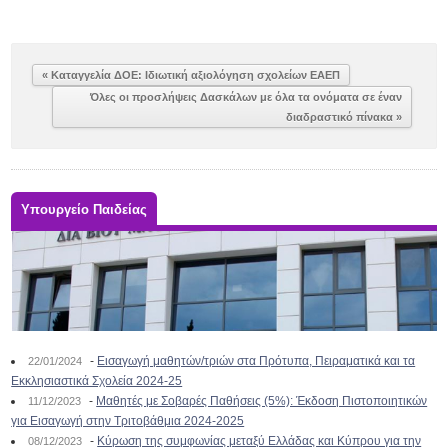
« Καταγγελία ΔΟΕ: Ιδιωτική αξιολόγηση σχολείων ΕΑΕΠ
Όλες οι προσλήψεις Δασκάλων με όλα τα ονόματα σε έναν
διαδραστικό πίνακα »
Υπουργείο Παιδείας
-
Εισαγωγή μαθητών/τριών στα Πρότυπα, Πειραματικά και τα
22/01/2024
Εκκλησιαστικά Σχολεία 2024-25
-
Μαθητές με Σοβαρές Παθήσεις (5%): Έκδοση Πιστοποιητικών
11/12/2023
για Εισαγωγή στην Τριτοβάθμια 2024-2025
-
Κύρωση της συμφωνίας μεταξύ Ελλάδας και Κύπρου για την
08/12/2023