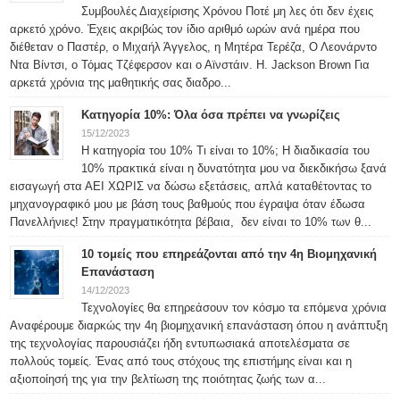
Συμβουλές Διαχείρισης Χρόνου Ποτέ μη λες ότι δεν έχεις
αρκετό χρόνο. Έχεις ακριβώς τον ίδιο αριθμό ωρών ανά ημέρα που
διέθεταν ο Παστέρ, ο Μιχαήλ Άγγελος, η Μητέρα Τερέζα, Ο Λεονάρντο
Ντα Βίντσι, ο Τόμας Τζέφερσον και ο Αϊνστάιν. H. Jackson Brown Για
αρκετά χρόνια της μαθητικής σας διαδρο...
Κατηγορία 10%: Όλα όσα πρέπει να γνωρίζεις
15/12/2023
Η κατηγορία του 10% Τι είναι το 10%; Η διαδικασία του
10% πρακτικά είναι η δυνατότητα μου να διεκδικήσω ξανά
εισαγωγή στα ΑΕΙ ΧΩΡΙΣ να δώσω εξετάσεις, απλά καταθέτοντας το
μηχανογραφικό μου με βάση τους βαθμούς που έγραψα όταν έδωσα
Πανελλήνιες! Στην πραγματικότητα βέβαια, δεν είναι το 10% των θ...
10 τομείς που επηρεάζονται από την 4η Βιομηχανική
Επανάσταση
14/12/2023
Τεχνολογίες θα επηρεάσουν τον κόσμο τα επόμενα χρόνια
Αναφέρουμε διαρκώς την 4η βιομηχανική επανάσταση όπου η ανάπτυξη
της τεχνολογίας παρουσιάζει ήδη εντυπωσιακά αποτελέσματα σε
πολλούς τομείς. Ένας από τους στόχους της επιστήμης είναι και η
αξιοποίησή της για την βελτίωση της ποιότητας ζωής των α...