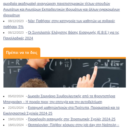
αμοιβαία ακαδημαϊκή αναγνώριση πανεπιστημιακών τίτλων σπουδών
Ανωτάτων και Ανωτέρων Εκπαιδευτικών Ιδρυμάτων και άλλων εγκεκριμένων
ιδρυμάτων
-
Νέες Παθήσεις στην κατηγορία των μαθητών με σοβαρές
08/12/2023
παθήσεις 5%
-
Οι Συντελεστές Ελάχιστης Βάσης Εισαγωγής (Ε.Β.Ε.) για τις
06/12/2023
Πανελλαδικές 2024
Πρέπει να το δεις
-
Δωρεάν Σεμινάριο Συμβουλευτικής από τα Φροντιστήρια
05/02/2024
Μπαχαράκη – Η πορεία προς την επιτυχία και την αυτοβελτίωση
-
Εισαγωγή μαθητών/τριών στα Πρότυπα, Πειραματικά και τα
22/01/2024
Εκκλησιαστικά Σχολεία 2024-25
-
Προκήρυξη εισαγωγής στις Στρατιωτικές Σχολές 2024-25
19/01/2024
-
Θεσσαλονίκη: Πλήθος κόσμου στην job day στη Νεάπολη –
18/01/2024