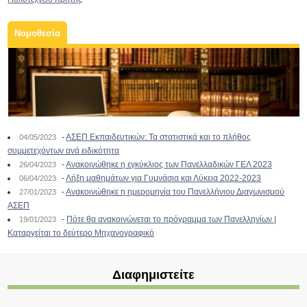
Νομοθεσία
-
ΑΣΕΠ Εκπαιδευτικών: Τα στατιστικά και το πλήθος
04/05/2023
συμμετεχόντων ανά ειδικότητα
-
Ανακοινώθηκε η εγκύκλιος των Πανελλαδικών ΓΕΛ 2023
26/04/2023
-
Λήξη μαθημάτων για Γυμνάσια και Λύκεια 2022-2023
06/04/2023
-
Ανακοινώθηκε η ημερομηνία του Πανελλήνιου Διαγωνισμού
27/01/2023
ΑΣΕΠ
-
Πότε θα ανακοινώνεται το πρόγραμμα των Πανελληνίων |
19/01/2023
Καταργείται το δεύτερο Μηχανογραφικό
Διαφημιστείτε