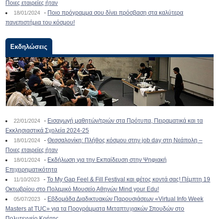
Ποιες εταιρείες ήταν
-
Ποιο πρόγραμμα σου δίνει πρόσβαση στα καλύτερα
18/01/2024
πανεπιστήμια του κόσμου!
Εκδηλώσεις
-
Εισαγωγή μαθητών/τριών στα Πρότυπα, Πειραματικά και τα
22/01/2024
Εκκλησιαστικά Σχολεία 2024-25
-
Θεσσαλονίκη: Πλήθος κόσμου στην job day στη Νεάπολη –
18/01/2024
Ποιες εταιρείες ήταν
-
Εκδήλωση για την Εκπαίδευση στην Ψηφιακή
18/01/2024
Επιχειρηματικότητα
-
To My Gap Feel & Fill Festival και φέτος κοντά σας! Πέμπτη 19
11/10/2023
Οκτωβρίου στο Πολεμικό Μουσείο Αθηνών Mind your Edu!
-
Εβδομάδα Διαδικτυακών Παρουσιάσεων «Virtual Info Week
05/07/2023
Masters at TUC» για τα Προγράμματα Μεταπτυχιακών Σπουδών στο
Πολυτεχνείο Κρήτης