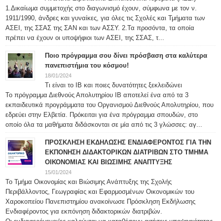
1.Δικαίωμα συμμετοχής στο διαγωνισμό έχουν, σύμφωνα με τον ν.
1911/1990, άνδρες και γυναίκες, για όλες τις Σχολές και Τμήματα των
ΑΣΕΙ, της ΣΣΑΣ της ΣΑΝ και των ΑΣΣΥ. 2.Τα προσόντα, τα οποία
πρέπει να έχουν οι υποψήφιοι των ΑΣΕΙ, της ΣΣΑΣ, τ...
Ποιο πρόγραμμα σου δίνει πρόσβαση στα καλύτερα
πανεπιστήμια του κόσμου!
18/01/2024
Τι είναι το IB και ποιες δυνατότητες ξεκλειδώνει
Το πρόγραμμα Διεθνούς Απολυτηρίου IB αποτελεί ένα από τα 3
εκπαιδευτικά προγράμματα του Οργανισμού Διεθνούς Απολυτηρίου, που
εδρεύει στην Ελβετία. Πρόκειται για ένα πρόγραμμα σπουδών, στο
οποίο όλα τα μαθήματα διδάσκονται σε μία από τις 3 γλώσσες: αγ...
ΠΡΟΣΚΛΗΣΗ ΕΚΔΗΛΩΣΗΣ ΕΝΔΙΑΦΕΡΟΝΤΟΣ ΓΙΑ ΤΗΝ
ΕΚΠΟΝΗΣΗ ΔΙΔΑΚΤΟΡΙΚΩΝ ΔΙΑΤΡΙΒΩΝ ΣΤΟ ΤΜΗΜΑ
ΟΙΚΟΝΟΜΙΑΣ ΚΑΙ ΒΙΩΣΙΜΗΣ ΑΝΑΠΤΥΞΗΣ
15/01/2024
Το Τμήμα Οικονομίας και Βιώσιμης Ανάπτυξης της Σχολής
Περιβάλλοντος, Γεωγραφίας και Εφαρμοσμένων Οικονομικών του
Χαροκοπείου Πανεπιστημίου ανακοίνωσε Πρόσκληση Εκδήλωσης
Ενδιαφέροντος για εκπόνηση διδακτορικών διατριβών.