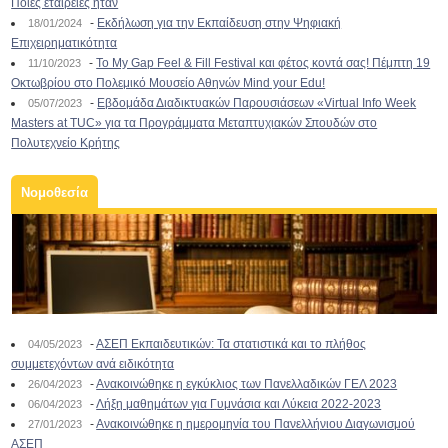
Ποιες εταιρείες ήταν
-
Εκδήλωση για την Εκπαίδευση στην Ψηφιακή
18/01/2024
Επιχειρηματικότητα
-
To My Gap Feel & Fill Festival και φέτος κοντά σας! Πέμπτη 19
11/10/2023
Οκτωβρίου στο Πολεμικό Μουσείο Αθηνών Mind your Edu!
-
Εβδομάδα Διαδικτυακών Παρουσιάσεων «Virtual Info Week
05/07/2023
Masters at TUC» για τα Προγράμματα Μεταπτυχιακών Σπουδών στο
Πολυτεχνείο Κρήτης
Νομοθεσία
-
ΑΣΕΠ Εκπαιδευτικών: Τα στατιστικά και το πλήθος
04/05/2023
συμμετεχόντων ανά ειδικότητα
-
Ανακοινώθηκε η εγκύκλιος των Πανελλαδικών ΓΕΛ 2023
26/04/2023
-
Λήξη μαθημάτων για Γυμνάσια και Λύκεια 2022-2023
06/04/2023
-
Ανακοινώθηκε η ημερομηνία του Πανελλήνιου Διαγωνισμού
27/01/2023
ΑΣΕΠ