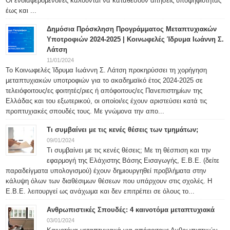
Οι ενδιαφερόμενοι/ες καλούνται να καταθέσουν αιτήσεις υποψηφιότητας
έως και ...
Δημόσια Πρόσκληση Προγράμματος Μεταπτυχιακών
Υποτροφιών 2024-2025 | Κοινωφελές Ίδρυμα Ιωάννη Σ.
Λάτση
11/01/2024
Το Κοινωφελές Ίδρυμα Ιωάννη Σ. Λάτση προκηρύσσει τη χορήγηση
μεταπτυχιακών υποτροφιών για το ακαδημαϊκό έτος 2024-2025 σε
τελειόφοιτους/ες φοιτητές/ριες ή απόφοιτους/ες Πανεπιστημίων της
Ελλάδας και του εξωτερικού, οι οποίοι/ες έχουν αριστεύσει κατά τις
προπτυχιακές σπουδές τους. Με γνώμονα την απο...
Τι συμβαίνει με τις κενές θέσεις των τμημάτων;
09/01/2024
Τι συμβαίνει με τις κενές θέσεις; Με τη θέσπιση και την
εφαρμογή της Ελάχιστης Βάσης Εισαγωγής, Ε.Β.Ε. (δείτε
παραδείγματα υπολογισμού) έχουν δημιουργηθεί προβλήματα στην
κάλυψη όλων των διαθέσιμων θέσεων που υπάρχουν στις σχολές. Η
Ε.Β.Ε. λειτουργεί ως ανάχωμα και δεν επιτρέπει σε όλους το...
Ανθρωπιστικές Σπουδές: 4 καινοτόμα μεταπτυχιακά
03/01/2024