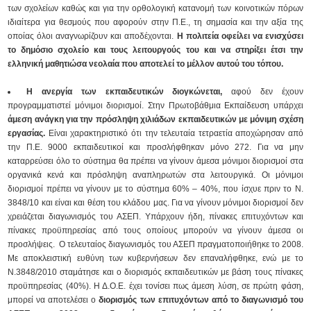
των σχολείων καθώς και για την ορθολογική κατανομή των κοινοτικών πόρων
ιδιαίτερα για θεσμούς που αφορούν στην Π.Ε., τη σημασία και την αξία της
οποίας όλοι αναγνωρίζουν και αποδέχονται.
Η πολιτεία οφείλει
να ενισχύσει
το δημόσιο σχολείο και τους λειτουργούς του και να στηρίξει έτσι την
ελληνική μαθητιώσα νεολαία που αποτελεί το μέλλον αυτού του τόπου.
Η ανεργία των εκπαιδευτικών διογκώνεται,
αφού δεν έχουν
προγραμματιστεί μόνιμοι διορισμοί. Στην Πρωτοβάθμια Εκπαίδευση υπάρχει
άμεση ανάγκη για την πρόσληψη χιλιάδων εκπαιδευτικών με μόνιμη σχέση
εργασίας.
Είναι χαρακτηριστικό ότι την τελευταία τετραετία αποχώρησαν από
την Π.Ε. 9000 εκπαιδευτικοί και προσλήφθηκαν μόνο 272. Για να μην
καταρρεύσει όλο το σύστημα θα πρέπει να γίνουν άμεσα μόνιμοι διορισμοί στα
οργανικά κενά και πρόσληψη αναπληρωτών στα λειτουργικά. Οι μόνιμοι
διορισμοί πρέπει να γίνουν με το σύστημα 60% – 40%, που ίσχυε πριν το Ν.
3848/10 και είναι και θέση του κλάδου μας. Για να γίνουν μόνιμοι διορισμοί δεν
χρειάζεται διαγωνισμός του ΑΣΕΠ. Υπάρχουν ήδη, πίνακες επιτυχόντων και
πίνακες προϋπηρεσίας από τους οποίους μπορούν να γίνουν άμεσα οι
προσλήψεις. O τελευταίος διαγωνισμός του ΑΣΕΠ πραγματοποιήθηκε το 2008.
Με αποκλειστική ευθύνη των κυβερνήσεων δεν επαναλήφθηκε, ενώ με το
Ν.3848/2010 σταμάτησε και ο διορισμός εκπαιδευτικών με βάση τους πίνακες
προϋπηρεσίας (40%). Η Δ.Ο.Ε. έχει τονίσει πως άμεση λύση, σε πρώτη φάση,
μπορεί να αποτελέσει ο
διορισμός των επιτυχόντων από το διαγωνισμό του