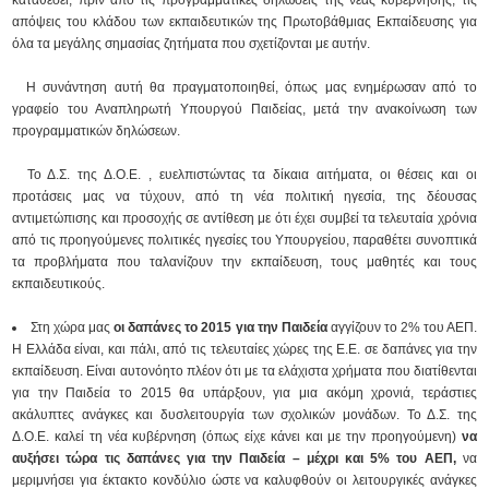
καταθέσει, πριν από τις προγραμματικές δηλώσεις της νέας κυβέρνησης, τις
απόψεις του κλάδου των εκπαιδευτικών της Πρωτοβάθμιας Εκπαίδευσης για
όλα τα μεγάλης σημασίας ζητήματα που σχετίζονται με αυτήν.
Η συνάντηση αυτή θα πραγματοποιηθεί, όπως μας ενημέρωσαν από το
γραφείο του Αναπληρωτή Υπουργού Παιδείας, μετά την ανακοίνωση των
προγραμματικών δηλώσεων.
Το Δ.Σ. της Δ.Ο.Ε. , ευελπιστώντας τα δίκαια αιτήματα, οι θέσεις και οι
προτάσεις μας να τύχουν, από τη νέα πολιτική ηγεσία, της δέουσας
αντιμετώπισης και προσοχής σε αντίθεση με ότι έχει συμβεί τα τελευταία χρόνια
από τις προηγούμενες πολιτικές ηγεσίες του Υπουργείου, παραθέτει συνοπτικά
τα προβλήματα που ταλανίζουν την εκπαίδευση, τους μαθητές και τους
εκπαιδευτικούς.
Στη χώρα μας
οι δαπάνες το 2015 για την Παιδεία
αγγίζουν το 2% του ΑΕΠ.
Η Ελλάδα είναι, και πάλι, από τις τελευταίες χώρες της Ε.Ε. σε δαπάνες για την
εκπαίδευση. Είναι αυτονόητο πλέον ότι με τα ελάχιστα χρήματα που διατίθενται
για την Παιδεία το 2015 θα υπάρξουν, για μια ακόμη χρονιά, τεράστιες
ακάλυπτες ανάγκες και δυσλειτουργία των σχολικών μονάδων. Το Δ.Σ. της
Δ.Ο.Ε. καλεί τη νέα κυβέρνηση (όπως είχε κάνει και με την προηγούμενη)
να
αυξήσει τώρα τις δαπάνες για την Παιδεία – μέχρι και 5% του ΑΕΠ,
να
μεριμνήσει για έκτακτο κονδύλιο ώστε να καλυφθούν οι λειτουργικές ανάγκες