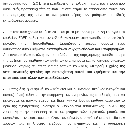
λειτουργίας του (η Δ.Ο.Ε. έχει καταθέσει στην πολιτική ηγεσία του Υπουργείου
αναλυτικές προτάσεις) τέτοιας που θα σταματήσει το απαράδεκτο φαινόμενο
της παροχής της μόνο σε ένα μικρό μέρος των μαθητών με ειδικές
εκπαιδευτικές ανάγκες.
Τα τελευταία χρόνια (από το 2011 και μετά) με πρόσχημα τη δημιουργία των
σχολείων ΕΑΕΠ καθώς και τoν «εξορθολογισμό» στην εκπαίδευση οι σχολικές
μονάδες της Πρωτοβάθμιας Εκπαίδευσης έπεσαν θύματα ενός
αντιεκπαιδευτικού
κύματος εκτεταμένων συγχωνεύσεων και υποβιβασμών.
Αποτέλεσμα όλων αυτών ήταν η υποβάθμιση της παρεχόμενης εκπαίδευσης με
την αύξηση του αριθμού των μαθητών στα τμήματα και το κλείσιμο σχολικών
μονάδων καίριας σημασίας για τις τοπικές κοινωνίες.
Θεωρούμε χρέος της
νέας πολιτικής ηγεσίας την επανεξέταση αυτού του ζητήματος και την
αποκατάσταση όλων των στρεβλώσεων.
Όπως όλη η ελληνική κοινωνία έτσι και οι εκπαιδευτικοί (εν ενεργεία και
συνταξιούχοι) είδαν με την εφαρμογή των μνημονίων τις αποδοχές τους να
μειώνονται σε τραγικό βαθμό και βρέθηκαν να ζουν με μισθούς κάτω από το
όριο της αξιοπρέπειας (ιδιαίτερα οι νεοδιόριστοι εκπαιδευτικοί). Το Δ.Σ. της
Δ.Ο.Ε. ζητά την απόσυρση όλων των μνημονιακών περικοπών μισθών και
συντάξεων, την αποκατάσταση όλων των αδικιών στο εφάπαξ στα επίπεδα των
χρόνων πριν τη ληστρική επιδρομή του μνημονίου και την ουσιαστική