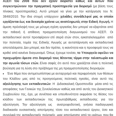
ΑΣΕΠ του 2008 που δεν έχουν διοριστεί καθώς και αυτών που
συγκεντρώνουν την πραγματική προϋπηρεσία για διορισμό
(με βάση τους
πίνακες προϋπηρεσίας). Αυτό μπορεί να γίνει με την κατάργηση του Ν.
3848/2010. Την ίδια στιγμή υπάρχουν
χιλιάδες συνάδελφοί μας οι οποίοι
εργάζονται έως και δεκατρία χρόνια ως αναπληρωτές στην Ειδική Αγωγή.
Η
άμεση πρόσληψή τους με μόνιμη σχέση εργασίας δεν μπορεί να εξαρτάται από
την πιθανή ή απίθανη πραγματοποίηση διαγωνισμού του ΑΣΕΠ. Οι
εκπαιδευτικοί αυτοί προσφέρουν επί σειρά ετών στον, εγκαταλελειμμένο από
την πολιτεία, τομέα της Ειδικής Αγωγής με αυταπάρνηση και εκπαιδευτικά
αποτελέσματα. Δεν μπορεί, και δεν πρέπει, η ικανότητα και η προσφορά τους να
κριθεί από κανένα διαγωνισμό. Όπως έχουμε τονίσει,
το Υπουργείο οφείλει να
προχωρήσει άμεσα στο διορισμό τους θέτοντας τέρμα στην ταλαιπωρία και
την αγωνία τόσων ετών.
Είναι σαφές ότι αυτό που χρειάζεται είναι η πολιτική
βούληση για τη λύση στο πρόβλημα της μη πραγματοποίησης διορισμών.
Ένα θέμα που αντιμετωπίστηκε με αυταρχισμό και περιφρόνηση των θέσεων
του Κλάδου μας από τις προηγούμενες πολιτικές ηγεσίες, είναι αυτό της
αξιολόγησης των εκπαιδευτικών
. Η Διδασκαλική Ομοσπονδία μέσα από τις
αποφάσεις των Γενικών της Συνελεύσεων καθώς και από αυτές του Διοικητικού
Συμβουλίου της, έχει, με συνέπεια και υπευθυνότητα εκφράσει τις θέσεις του
κλάδου των εκπαιδευτικών της πρωτοβάθμιας εκπαίδευσης για την
αξιολόγηση. Την αξιολόγηση ως ανατροφοδοτική, γνήσια παιδαγωγική
διαδικασία ουσιαστικής αποτίμησης τόσο του εκπαιδευτικού έργου, όσο και
συνολικά της εκπαιδευτικής πολιτικής, μιας αποτίμησης από τα «κάτω» που θα