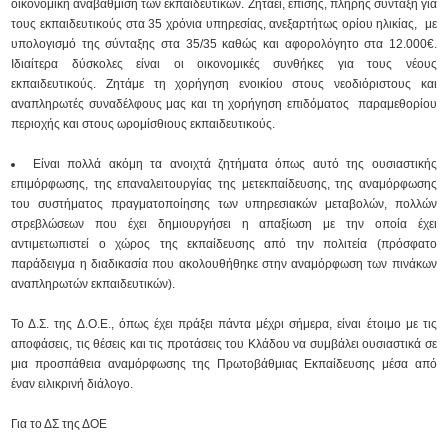
οικονομική αναβάθμιση των εκπαιδευτικών. Ζητάει, επίσης, πλήρης σύνταξη για
τους εκπαιδευτικούς στα 35 χρόνια υπηρεσίας, ανεξαρτήτως ορίου ηλικίας, με
υπολογισμό της σύνταξης στα 35/35 καθώς και αφορολόγητο στα 12.000€.
Ιδιαίτερα δύσκολες είναι οι οικονομικές συνθήκες για τους νέους
εκπαιδευτικούς. Ζητάμε τη χορήγηση ενοικίου στους νεοδιόριστους και
αναπληρωτές συναδέλφους μας και τη χορήγηση επιδόματος παραμεθορίου
περιοχής και στους ωρομίσθιους εκπαιδευτικούς.
Είναι πολλά ακόμη τα ανοιχτά ζητήματα όπως αυτό της ουσιαστικής
επιμόρφωσης, της επαναλειτουργίας της μετεκπαίδευσης, της αναμόρφωσης
του συστήματος πραγματοποίησης των υπηρεσιακών μεταβολών, πολλών
στρεβλώσεων που έχει δημιουργήσει η απαξίωση με την οποία έχει
αντιμετωπιστεί ο χώρος της εκπαίδευσης από την πολιτεία (πρόσφατο
παράδειγμα η διαδικασία που ακολουθήθηκε στην αναμόρφωση των πινάκων
αναπληρωτών εκπαιδευτικών).
Το Δ.Σ. της Δ.Ο.Ε., όπως έχει πράξει πάντα μέχρι σήμερα, είναι έτοιμο με τις
αποφάσεις, τις θέσεις και τις προτάσεις του Κλάδου να συμβάλει ουσιαστικά σε
μια προσπάθεια αναμόρφωσης της Πρωτοβάθμιας Εκπαίδευσης μέσα από
έναν ειλικρινή διάλογο.
Για το ΔΣ της ΔΟΕ