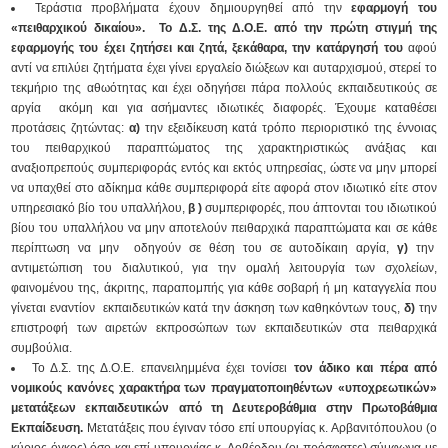
Τεράστια προβλήματα έχουν δημιουργηθεί από την
εφαρμογή του
«πειθαρχικού δικαίου».
Το Δ.Σ. της Δ.Ο.Ε. από την πρώτη στιγμή της
εφαρμογής του έχει ζητήσει και ζητά, ξεκάθαρα, την κατάργησή του
αφού
αντί να επιλύει ζητήματα έχει γίνει εργαλείο διώξεων και αυταρχισμού, στερεί το
τεκμήριο της αθωότητας και έχει οδηγήσει πάρα πολλούς εκπαιδευτικούς σε
αργία ακόμη και για ασήμαντες ιδιωτικές διαφορές. Έχουμε καταθέσει
προτάσεις ζητώντας:
α)
την εξειδίκευση κατά τρόπο περιοριστικό της έννοιας
του πειθαρχικού παραπτώματος της χαρακτηριστικώς ανάξιας και
αναξιοπρεπούς συμπεριφοράς εντός και εκτός υπηρεσίας, ώστε να μην μπορεί
να υπαχθεί στο αδίκημα κάθε συμπεριφορά είτε αφορά στον ιδιωτικό είτε στον
υπηρεσιακό βίο του υπαλλήλου,
β )
συμπεριφορές, που άπτονται του ιδιωτικού
βίου του υπαλλήλου να μην αποτελούν πειθαρχικά παραπτώματα και σε κάθε
περίπτωση να μην οδηγούν σε θέση του σε αυτοδίκαιη αργία,
γ)
την
αντιμετώπιση του διαλυτικού, για την ομαλή λειτουργία των σχολείων,
φαινομένου της, άκριτης, παραπομπής για κάθε σοβαρή ή μη καταγγελία που
γίνεται εναντίον εκπαιδευτικών κατά την άσκηση των καθηκόντων τους,
δ)
την
επιστροφή των αιρετών εκπροσώπων των εκπαιδευτικών στα πειθαρχικά
συμβούλια.
Το Δ.Σ. της Δ.Ο.Ε. επανειλημμένα έχει τονίσει
τον άδικο και πέρα από
νομικούς κανόνες χαρακτήρα των πραγματοποιηθέντων «υποχρεωτικών»
μετατάξεων εκπαιδευτικών από τη Δευτεροβάθμια στην Πρωτοβάθμια
Εκπαίδευση.
Μετατάξεις που έγιναν τόσο επί υπουργίας κ. Αρβανιτόπουλου (ο