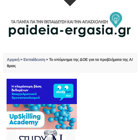
Αρχική
>
Εκπαίδευση
>
To υπόμνημα της ΔΟΕ για τα προβλήματα της Α/
θμιας