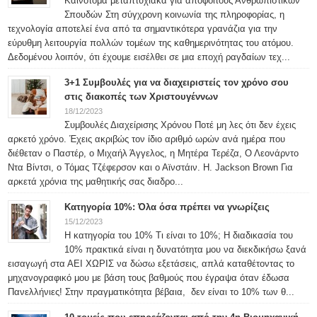
Καινοτόμα μεταπτυχιακά για απόφοιτους Ανθρωπιστικών
Σπουδών Στη σύγχρονη κοινωνία της πληροφορίας, η
τεχνολογία αποτελεί ένα από τα σημαντικότερα γρανάζια για την
εύρυθμη λειτουργία πολλών τομέων της καθημερινότητας του ατόμου.
Δεδομένου λοιπόν, ότι έχουμε εισέλθει σε μια εποχή ραγδαίων τεχ...
3+1 Συμβουλές για να διαχειριστείς τον χρόνο σου
στις διακοπές των Χριστουγέννων
18/12/2023
Συμβουλές Διαχείρισης Χρόνου Ποτέ μη λες ότι δεν έχεις
αρκετό χρόνο. Έχεις ακριβώς τον ίδιο αριθμό ωρών ανά ημέρα που
διέθεταν ο Παστέρ, ο Μιχαήλ Άγγελος, η Μητέρα Τερέζα, Ο Λεονάρντο
Ντα Βίντσι, ο Τόμας Τζέφερσον και ο Αϊνστάιν. H. Jackson Brown Για
αρκετά χρόνια της μαθητικής σας διαδρο...
Κατηγορία 10%: Όλα όσα πρέπει να γνωρίζεις
15/12/2023
Η κατηγορία του 10% Τι είναι το 10%; Η διαδικασία του
10% πρακτικά είναι η δυνατότητα μου να διεκδικήσω ξανά
εισαγωγή στα ΑΕΙ ΧΩΡΙΣ να δώσω εξετάσεις, απλά καταθέτοντας το
μηχανογραφικό μου με βάση τους βαθμούς που έγραψα όταν έδωσα
Πανελλήνιες! Στην πραγματικότητα βέβαια, δεν είναι το 10% των θ...