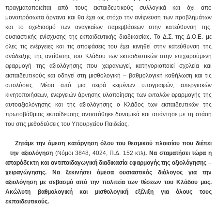
πραγματοποιείται από τους εκπαιδευτικούς συλλογικά και όχι από
μονοπρόσωπα όργανα και θα έχει ως στόχο την ανίχνευση των προβλημάτων
και το σχεδιασμό των αναγκαίων παρεμβάσεων στην κατεύθυνση της
ουσιαστικής ενίσχυσης της εκπαιδευτικής διαδικασίας. Το Δ.Σ. της Δ.Ο.Ε. με
όλες τις ενέργειες και τις αποφάσεις του έχει κινηθεί στην κατεύθυνση της
ανάδειξης της αντίθεσης του Κλάδου των εκπαιδευτικών στην επιχειρούμενη
εφαρμογή της αξιολόγησης που χειραγωγεί, κατηγοριοποιεί σχολεία και
εκπαιδευτικούς και οδηγεί στη μισθολογική – βαθμολογική καθήλωση και τις
απολύσεις. Μέσα από μια σειρά κειμένων υπογραφών, απεργιακών
κινητοποιήσεων, ενεργειών άρνησης υλοποίησης των εντολών εφαρμογής της
αυτοαξιολόγησης και της αξιολόγησης ο Κλάδος των εκπαιδευτικών της
πρωτοβάθμιας εκπαίδευσης αντιστάθηκε δυναμικά και απάντησε με τη στάση
του στις μεθοδεύσεις του Υπουργείου Παιδείας.
Ζητάμε την άμεση κατάργηση όλου του θεσμικού πλαισίου που διέπει
την αξιολόγηση
(Νόμοι 3848, 4024, Π.Δ. 152 κτλ)
. Να σταματήσει τώρα η
απαράδεκτη και αντιπαιδαγωγική διαδικασία εφαρμογής της αξιολόγησης –
χειραγώγησης. Να ξεκινήσει άμεσα ουσιαστικός διάλογος για την
αξιολόγηση με σεβασμό από την πολιτεία των θέσεων του Κλάδου μας.
Ακώλυτη βαθμολογική και μισθολογική εξέλιξη για όλους τους
εκπαιδευτικούς.