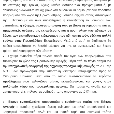
κύριος όγκος) όσο και επί υπουργίας κ. Λοβέρδου (οι πρόσφατες) σύμφωνα με
τις επιταγές της Τρόικα, δίχως κανένα εκπαιδευτικό προγραμματισμό, με
αδιαφανείς διαδικασίες και όχι μόνο δεν έλυσαν αλλά δημιούργησαν πρόσθετα
προβλήματα στο χώρο της Πρωτοβάθμιας Εκπαίδευσης και στους λειτουργούς
της. Πιστεύουμε ότι είναι επιβεβλημένη η επανεξέταση του συνόλου των
μετατάξεων, η
εξ αρχής πραγματοποίησή τους με βάση τη νομιμότητα και τις
πραγματικές ανάγκες της εκπαίδευσης και η άρση όλων των αδικιών σε
βάρος των εκπαιδευτικών ειδικοτήτων που ήδη υπηρετούν, εδώ και πολλά
χρόνια, στην Πρωτοβάθμια Εκπαίδευση.
Μετά από αυτή τη διαδικασία θα
πρέπει οπωσδήποτε να ληφθεί μέριμνα για την, με αντικειμενικό και δίκαιο
τρόπο, απόδοση οργανικών θέσεων.
Έχουμε αναδείξει πάρα πολλές φορές τον όγκο των προβλημάτων που
ταλανίζουν το χώρο της Προσχολικής Αγωγής. Πέρα από το πάγιο αίτημα για
την
υποχρεωτική εφαρμογή της δίχρονης προσχολικής αγωγής
, το Δ.Σ. της
Δ.Ο.Ε. έχει προχωρήσει στην αποστολή ιδιαίτερου υπομνήματος προς το
Υπουργείο Παιδείας μέσα από το οποίο αναδεικνύονταν τα
τεράστια
προβλήματα που ταλανίζουν νήπια, εκπαιδευτικούς και γονείς στον
πολύπαθο χώρο της προσχολικής αγωγής.
Θα πρέπει να ανοίξει και να
αντιμετωπιστεί, επιτέλους, με σοβαρότητα το σημαντικό αυτό ζήτημα.
Εικόνα εγκατάλειψης παρουσιάζει ο ευαίσθητος τομέας της Ειδικής
Αγωγής
ο οποίος χρειάζεται άμεση ενίσχυση με ειδικό εκπαιδευτικό και
βοηθητικό προσωπικό αλλά και μια βαθιά τομή στο συνολικό τρόπο