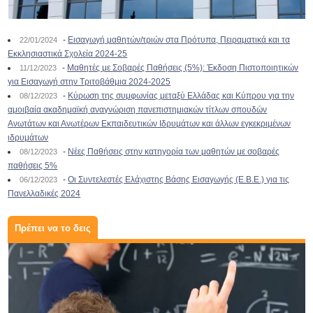
-
Εισαγωγή μαθητών/τριών στα Πρότυπα, Πειραματικά και τα
22/01/2024
Εκκλησιαστικά Σχολεία 2024-25
-
Μαθητές με Σοβαρές Παθήσεις (5%): Έκδοση Πιστοποιητικών
11/12/2023
για Εισαγωγή στην Τριτοβάθμια 2024-2025
-
Κύρωση της συμφωνίας μεταξύ Ελλάδας και Κύπρου για την
08/12/2023
αμοιβαία ακαδημαϊκή αναγνώριση πανεπιστημιακών τίτλων σπουδών
Ανωτάτων και Ανωτέρων Εκπαιδευτικών Ιδρυμάτων και άλλων εγκεκριμένων
ιδρυμάτων
-
Νέες Παθήσεις στην κατηγορία των μαθητών με σοβαρές
08/12/2023
παθήσεις 5%
-
Οι Συντελεστές Ελάχιστης Βάσης Εισαγωγής (Ε.Β.Ε.) για τις
06/12/2023
Πανελλαδικές 2024
Πρέπει να το δεις