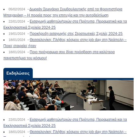
-
Δωρεάν Σεμινάριο Συμβουλευτικής από τα Φροντιστήρια
05/02/2024
Μπαχαράκη – Η πορεία προς την επιτυχία και την αυτοβελτίωση
-
Εισαγωγή μαθητών/τριών στα Πρότυπα, Πειραματικά και τα
22/01/2024
Εκκλησιαστικά Σχολεία 2024-25
-
Προκήρυξη εισαγωγής στις Στρατιωτικές Σχολές 2024-25
19/01/2024
-
Θεσσαλονίκη: Πλήθος κόσμου στην job day στη Νεάπολη –
18/01/2024
Ποιες εταιρείες ήταν
-
Ποιο πρόγραμμα σου δίνει πρόσβαση στα καλύτερα
18/01/2024
πανεπιστήμια του κόσμου!
Εκδηλώσεις
-
Εισαγωγή μαθητών/τριών στα Πρότυπα, Πειραματικά και τα
22/01/2024
Εκκλησιαστικά Σχολεία 2024-25
-
Θεσσαλονίκη: Πλήθος κόσμου στην job day στη Νεάπολη –
18/01/2024