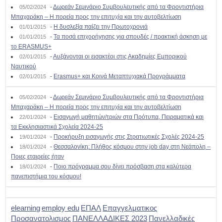
-
Δωρεάν Σεμινάριο Συμβουλευτικής από τα Φροντιστήρια
05/02/2024
Μπαχαράκη – Η πορεία προς την επιτυχία και την αυτοβελτίωση
-
Η δυσλεξία παίζει την Πρωτοχρονιά
01/01/2015
-
Τα ποσά επιχορήγησης για σπουδές / πρακτική άσκηση με
01/01/2015
το ERASMUS+
-
Αυξάνονται οι εισακτέοι στις Ακαδημίες Εμπορικού
02/01/2015
Ναυτικού
-
Erasmus+ και Κοινά Μεταπτυχιακά Προγράμματα
02/01/2015
-
Δωρεάν Σεμινάριο Συμβουλευτικής από τα Φροντιστήρια
05/02/2024
Μπαχαράκη – Η πορεία προς την επιτυχία και την αυτοβελτίωση
-
Εισαγωγή μαθητών/τριών στα Πρότυπα, Πειραματικά και
22/01/2024
τα Εκκλησιαστικά Σχολεία 2024-25
-
Προκήρυξη εισαγωγής στις Στρατιωτικές Σχολές 2024-25
19/01/2024
-
Θεσσαλονίκη: Πλήθος κόσμου στην job day στη Νεάπολη –
18/01/2024
Ποιες εταιρείες ήταν
-
Ποιο πρόγραμμα σου δίνει πρόσβαση στα καλύτερα
18/01/2024
πανεπιστήμια του κόσμου!
elearning
employ edu
ΕΠΑΛ
Επαγγελματικος
Προσανατολισμος
ΠΑΝΕΛΛΑΔΙΚΕΣ 2023
Πανελλαδικές