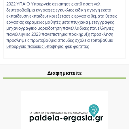
2022
ΥΠΑΙΘ
Υπουργείο
αει
αιτησεις
απθ
ασεπ
γελ
δευτεροβαθμια
εγγραφες
εγκυκλιος
ειδικη αγωγη
εκετα
εκπαιδευση
εκπαιδευτικοι
εξετασεις
εργασια
θεματα
θεσεις
εργασιας
κεραμεως
μαθητές
μεταπτυχιακα
μετεγγραφες
μηχανογραφικο
μοριοδοτηση
πανελλαδικες
πανελληνιες
πανελληνιες 2023
πανεπιστημια
προκηρυξη
προσκληση
προσληψεις
πρωτοβαθμια
σπουδες
σχολεία
τριτοβαθμια
υπουργειο παιδειας
υποψηφιοι
φεκ
φοιτητες
Διαφημιστείτε