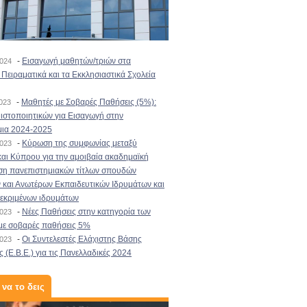
-
Εισαγωγή μαθητών/τριών στα
2024
Πειραματικά και τα Εκκλησιαστικά Σχολεία
-
Μαθητές με Σοβαρές Παθήσεις (5%):
2023
στοποιητικών για Εισαγωγή στην
μια 2024-2025
-
Κύρωση της συμφωνίας μεταξύ
2023
αι Κύπρου για την αμοιβαία ακαδημαϊκή
ση πανεπιστημιακών τίτλων σπουδών
και Ανωτέρων Εκπαιδευτικών Ιδρυμάτων και
κεκριμένων ιδρυμάτων
-
Νέες Παθήσεις στην κατηγορία των
2023
με σοβαρές παθήσεις 5%
-
Οι Συντελεστές Ελάχιστης Βάσης
2023
 (Ε.Β.Ε.) για τις Πανελλαδικές 2024
 να το δεις