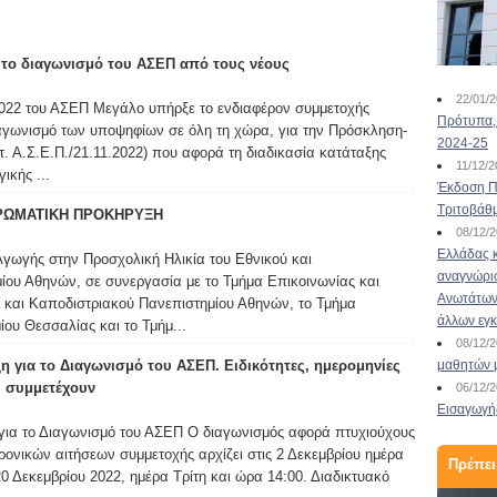
Προκήρυξη Εισαγωγής
 το διαγωνισμό του ΑΣΕΠ από τους νέους
στις Σχολές Λιμενικού
22/01/
022 του ΑΣΕΠ Μεγάλο υπήρξε το ενδιαφέρον συμμετοχής
2023-24
Πρότυπα, 
αγωνισμό των υποψηφίων σε όλη τη χώρα, για την Πρόσκληση-
2024-25
. Α.Σ.Ε.Π./21.11.2022) που αφορά τη διαδικασία κατάταξης
26/01/2023
11/12/
ικής ...
Προκήρυξη Εισαγωγής στις Σχολές Λιμενικού
Έκδοση Πι
2023-24 Ο αριθμός των υποψηφίων που θα
Τριτοβάθ
ΡΩΜΑΤΙΚΗ ΠΡΟΚΗΡΥΞΗ
εισαχθούν στις Σχολές Δοκίμων Σημαιοφόρων
08/12/
Λ.Σ.-ΕΛ.ΑΚΤ. και Δοκίμων Λιμενοφυλάκων του
Ελλάδας κ
Αγωγής στην Προσχολική Ηλικία του Εθνικού και
Λιμενικού Σώματος – Ελληνικής Ακτοφυλακής,
αναγνώρι
ίου Αθηνών, σε συνεργασία με το Τμήμα Επικοινωνίας και
κατά το ακαδημαϊκό έτος 2023-2024, με το
Ανωτάτων 
και Καποδιστριακού Πανεπιστημίου Αθηνών, το Τμήμα
σύστημα των Πανελλαδικών Εξετάσεων
άλλων εγ
ου Θεσσαλίας και το Τμήμ...
εισαγωγής στην τριτοβάθμια εκπαί...
08/12/
 για το Διαγωνισμό του ΑΣΕΠ. Ειδικότητες, ημερομηνίες
μαθητών 
Διαβάστε περισσότερα
υ συμμετέχουν
06/12/
Εισαγωγής
για το Διαγωνισμό του ΑΣΕΠ Ο διαγωνισμός αφορά πτυχιούχους
ονικών αιτήσεων συμμετοχής αρχίζει στις 2 Δεκεμβρίου ημέρα
Πρέπει
20 Δεκεμβρίου 2022, ημέρα Τρίτη και ώρα 14:00. Διαδικτυακό