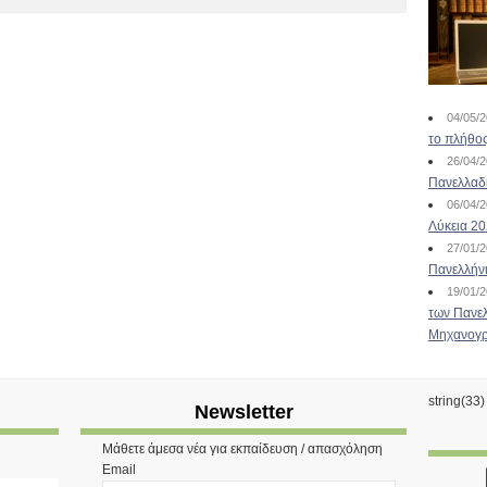
04/05/
το πλήθος
26/04/
Πανελλαδ
06/04/
Λύκεια 2
27/01/
Πανελλήν
19/01/
των Πανελ
Μηχανογρ
string(33
Newsletter
Μάθετε άμεσα νέα για εκπαίδευση / απασχόληση
Email