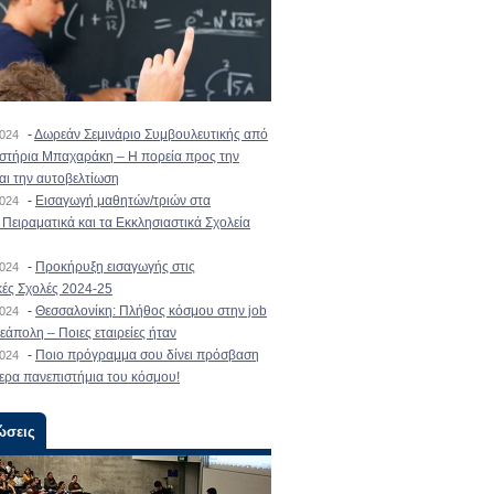
-
Δωρεάν Σεμινάριο Συμβουλευτικής από
2024
ιστήρια Μπαχαράκη – Η πορεία προς την
και την αυτοβελτίωση
-
Εισαγωγή μαθητών/τριών στα
2024
Πειραματικά και τα Εκκλησιαστικά Σχολεία
-
Προκήρυξη εισαγωγής στις
2024
κές Σχολές 2024-25
-
Θεσσαλονίκη: Πλήθος κόσμου στην job
2024
εάπολη – Ποιες εταιρείες ήταν
-
Ποιο πρόγραμμα σου δίνει πρόσβαση
2024
ερα πανεπιστήμια του κόσμου!
ώσεις