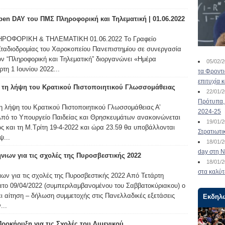
en DAY του ΠΜΣ Πληροφορική και Τηλεματική | 01.06.2022
ΛΗΡΟΦΟΡΙΚΗ & ΤΗΛΕΜΑΤΙΚΗ 01.06.2022 Το Γραφείο
ταδιοδρομίας του Χαροκοπείου Πανεπιστημίου σε συνεργασία
 “Πληροφορική και Τηλεματική” διοργανώνει «Ημέρα
05/02/
τη 1 Ιουνίου 2022...
τα Φροντ
επιτυχία 
 τη λήψη του Κρατικού Πιστοποιητικού Γλωσσομάθειας
22/01/
Πρότυπα, 
η λήψη του Κρατικού Πιστοποιητικού Γλωσσομάθειας Α’
2024-25
 Από το Υπουργείο Παιδείας και Θρησκευμάτων ανακοινώνεται
19/01/
έως και τη M.Τρίτη 19-4-2022 και ώρα 23.59 θα υποβάλλονται
Στρατιωτι
ψ...
18/01/
day στη Ν
ιων για τις σχολές της Πυροσβεστικής 2022
18/01/
στα καλύτ
ων για τις σχολές της Πυροσβεστικής 2022 Από Τετάρτη
ατο 09/04/2022 (συμπεριλαμβανομένου του Σαββατοκύριακου) ο
ι αίτηση – δήλωση συμμετοχής στις Πανελλαδικές εξετάσεις
Εκδηλ
...
Προκήρυξη για τις Σχολές του Λιμενικού