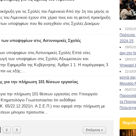
κήρυξη για τις Σχολές του Λιμενικού Από την 1η του μηνός οι
ές του Λιμενικού έχουν στα χέρια τους και τη φετινή προκήρυξη
ς των υποψηφίων που θα εισαχθούν στις Σχολές Δοκίμων
22/01/
Πρότυπα, 
ή των υποψηφίων στις Αστυνομικές Σχολές
2024-25
18/01/
των υποψηφίων στις Αστυνομικές Σχολές Επτά νέες
day στη Ν
ωγή των υποψηφίων στις Σχολές Αξιωματικών και
18/01/
στην Εφημερίδα της Κυβέρνησης. Άρθρο 1 1. Η παράγραφος 3
Ψηφιακή 
ται ως εξής:...
11/10/
κοντά σας
 για την πλήρωση 101 θέσεων εργασίας
Μουσείο 
05/07/
για την πλήρωση 101 θέσεων εργασίας στο Υπουργείο
Παρουσιάσ
 Κτηματολόγιο Γνωστοποιείται ότι εκδόθηκε
τα Προγρ
Κ. 65/22.12.2021/τ. Α.Σ.Ε.Π.) που αφορά στην πλήρωση με
Πολυτεχν
θέσεων μόνιμου προσωπικ...
Νομοθ
2
3
Επόμενη »