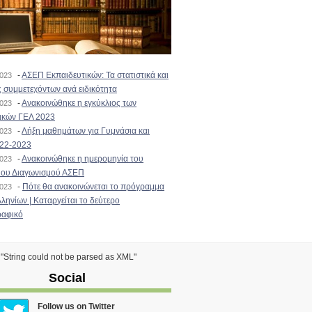
-
ΑΣΕΠ Εκπαιδευτικών: Τα στατιστικά και
2023
 συμμετεχόντων ανά ειδικότητα
-
Ανακοινώθηκε η εγκύκλιος των
2023
ικών ΓΕΛ 2023
-
Λήξη μαθημάτων για Γυμνάσια και
2023
022-2023
-
Ανακοινώθηκε η ημερομηνία του
2023
ιου Διαγωνισμού ΑΣΕΠ
-
Πότε θα ανακοινώνεται το πρόγραμμα
2023
ληνίων | Καταργείται το δεύτερο
αφικό
) "String could not be parsed as XML"
Social
Follow us on Twitter