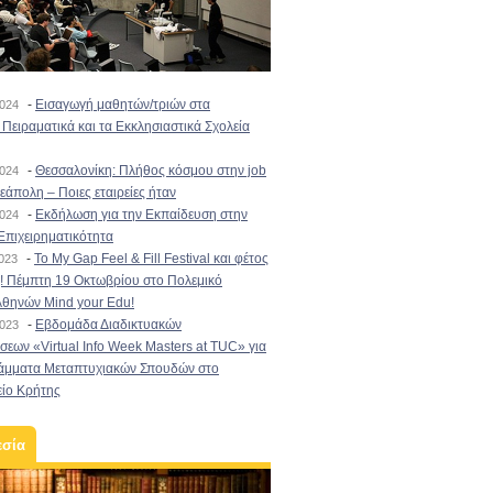
-
Εισαγωγή μαθητών/τριών στα
2024
Πειραματικά και τα Εκκλησιαστικά Σχολεία
-
Θεσσαλονίκη: Πλήθος κόσμου στην job
2024
εάπολη – Ποιες εταιρείες ήταν
-
Εκδήλωση για την Εκπαίδευση στην
2024
Επιχειρηματικότητα
-
To My Gap Feel & Fill Festival και φέτος
2023
! Πέμπτη 19 Οκτωβρίου στο Πολεμικό
Αθηνών Mind your Edu!
-
Εβδομάδα Διαδικτυακών
2023
εων «Virtual Info Week Masters at TUC» για
άμματα Μεταπτυχιακών Σπουδών στο
είο Κρήτης
εσία