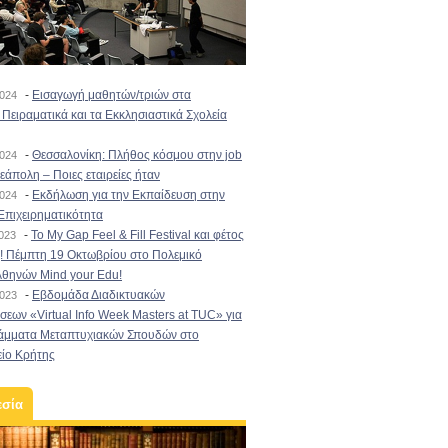
-
Εισαγωγή μαθητών/τριών στα
2024
Πειραματικά και τα Εκκλησιαστικά Σχολεία
-
Θεσσαλονίκη: Πλήθος κόσμου στην job
2024
εάπολη – Ποιες εταιρείες ήταν
-
Εκδήλωση για την Εκπαίδευση στην
2024
Επιχειρηματικότητα
-
To My Gap Feel & Fill Festival και φέτος
2023
! Πέμπτη 19 Οκτωβρίου στο Πολεμικό
Αθηνών Mind your Edu!
-
Εβδομάδα Διαδικτυακών
2023
εων «Virtual Info Week Masters at TUC» για
άμματα Μεταπτυχιακών Σπουδών στο
είο Κρήτης
εσία