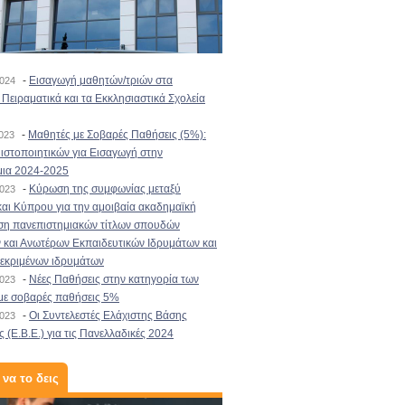
-
Εισαγωγή μαθητών/τριών στα
2024
Πειραματικά και τα Εκκλησιαστικά Σχολεία
-
Μαθητές με Σοβαρές Παθήσεις (5%):
2023
στοποιητικών για Εισαγωγή στην
μια 2024-2025
-
Κύρωση της συμφωνίας μεταξύ
2023
αι Κύπρου για την αμοιβαία ακαδημαϊκή
ση πανεπιστημιακών τίτλων σπουδών
και Ανωτέρων Εκπαιδευτικών Ιδρυμάτων και
κεκριμένων ιδρυμάτων
-
Νέες Παθήσεις στην κατηγορία των
2023
με σοβαρές παθήσεις 5%
-
Οι Συντελεστές Ελάχιστης Βάσης
2023
 (Ε.Β.Ε.) για τις Πανελλαδικές 2024
 να το δεις