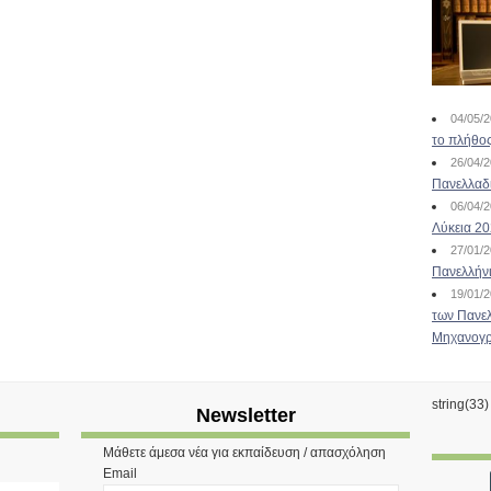
04/05/
το πλήθος
26/04/
Πανελλαδ
06/04/
Λύκεια 2
27/01/
Πανελλήν
19/01/
των Πανελ
Μηχανογρ
string(33
Newsletter
Μάθετε άμεσα νέα για εκπαίδευση / απασχόληση
Email