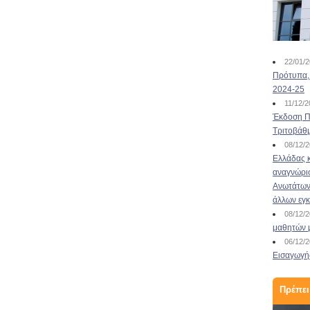
Τα μεγαλύτερα μουσεία
του κόσμου έρχονται…στο
22/01/
σπίτ...
Πρότυπα, 
2024-25
23/11/2020
11/12/
Τα μεγαλύτερα μουσεία του κόσμου έρχονται…
Έκδοση Πι
στο σπίτι σας! Με τα μεγαλύτερα μουσεία του
Τριτοβάθ
κόσμου να είναι κλειστά εξαιτίας της
08/12/
ανεξέλεγκτης εξάπλωσης του κορωνοϊού σε όλο
Ελλάδας κ
τον κόσμο, και εμάς στο σπίτι προκειμένου να μη
αναγνώρι
συμβάλλουμε στη διάδοση του ιού και τις
Ανωτάτων 
καταστροφικές του συνέπειες είναι μι...
άλλων εγ
Διαβάστε περισσότερα
08/12/
μαθητών 
06/12/
Εισαγωγής
Πρέπει