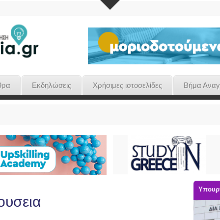
θρα
Εκδηλώσεις
Χρήσιμες ιστοσελίδες
Βήμα Ανα
Υπουργ
μουσεια