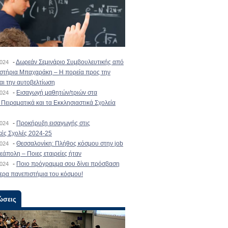
-
Δωρεάν Σεμινάριο Συμβουλευτικής από
2024
ιστήρια Μπαχαράκη – Η πορεία προς την
και την αυτοβελτίωση
-
Εισαγωγή μαθητών/τριών στα
2024
Πειραματικά και τα Εκκλησιαστικά Σχολεία
-
Προκήρυξη εισαγωγής στις
2024
κές Σχολές 2024-25
-
Θεσσαλονίκη: Πλήθος κόσμου στην job
2024
εάπολη – Ποιες εταιρείες ήταν
-
Ποιο πρόγραμμα σου δίνει πρόσβαση
2024
ερα πανεπιστήμια του κόσμου!
ώσεις