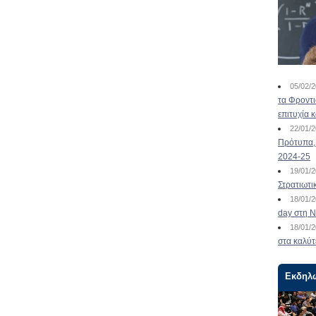
05/02/
τα Φροντ
επιτυχία 
22/01/
Πρότυπα, 
2024-25
19/01/
Στρατιωτι
18/01/
day στη Ν
18/01/
στα καλύτ
Εκδηλ