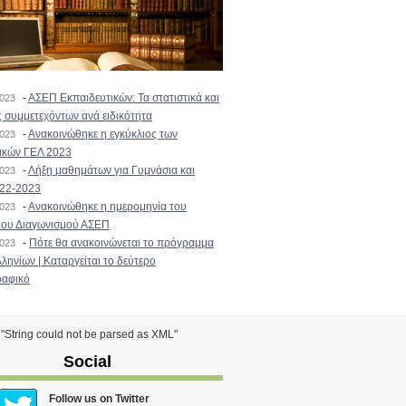
-
ΑΣΕΠ Εκπαιδευτικών: Τα στατιστικά και
2023
 συμμετεχόντων ανά ειδικότητα
-
Ανακοινώθηκε η εγκύκλιος των
2023
ικών ΓΕΛ 2023
-
Λήξη μαθημάτων για Γυμνάσια και
2023
022-2023
-
Ανακοινώθηκε η ημερομηνία του
2023
ιου Διαγωνισμού ΑΣΕΠ
-
Πότε θα ανακοινώνεται το πρόγραμμα
2023
ληνίων | Καταργείται το δεύτερο
αφικό
) "String could not be parsed as XML"
Social
Follow us on Twitter