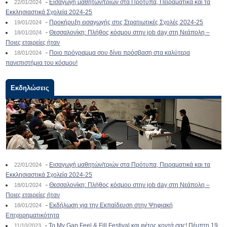
-
Εισαγωγή μαθητών/τριών στα Πρότυπα, Πειραματικά και τα
22/01/2024
Εκκλησιαστικά Σχολεία 2024-25
-
Προκήρυξη εισαγωγής στις Στρατιωτικές Σχολές 2024-25
19/01/2024
-
Θεσσαλονίκη: Πλήθος κόσμου στην job day στη Νεάπολη –
18/01/2024
Ποιες εταιρείες ήταν
-
Ποιο πρόγραμμα σου δίνει πρόσβαση στα καλύτερα
18/01/2024
πανεπιστήμια του κόσμου!
Εκδηλώσεις
-
Εισαγωγή μαθητών/τριών στα Πρότυπα, Πειραματικά και τα
22/01/2024
Εκκλησιαστικά Σχολεία 2024-25
-
Θεσσαλονίκη: Πλήθος κόσμου στην job day στη Νεάπολη –
18/01/2024
Ποιες εταιρείες ήταν
-
Εκδήλωση για την Εκπαίδευση στην Ψηφιακή
18/01/2024
Επιχειρηματικότητα
-
To My Gap Feel & Fill Festival και φέτος κοντά σας! Πέμπτη 19
11/10/2023