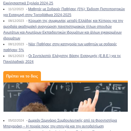
Εκκλησιαστικά Σχολεία 2024-25
-
Μαθητές με Σοβαρές Παθήσεις (5%): Έκδοση Πιστοποιητικών
11/12/2023
για Εισαγωγή στην Τριτοβάθμια 2024-2025
-
Κύρωση της συμφωνίας μεταξύ Ελλάδας και Κύπρου για την
08/12/2023
αμοιβαία ακαδημαϊκή αναγνώριση πανεπιστημιακών τίτλων σπουδών
Ανωτάτων και Ανωτέρων Εκπαιδευτικών Ιδρυμάτων και άλλων εγκεκριμένων
ιδρυμάτων
-
Νέες Παθήσεις στην κατηγορία των μαθητών με σοβαρές
08/12/2023
παθήσεις 5%
-
Οι Συντελεστές Ελάχιστης Βάσης Εισαγωγής (Ε.Β.Ε.) για τις
06/12/2023
Πανελλαδικές 2024
Πρέπει να το δεις
-
Δωρεάν Σεμινάριο Συμβουλευτικής από τα Φροντιστήρια
05/02/2024
Μπαχαράκη – Η πορεία προς την επιτυχία και την αυτοβελτίωση