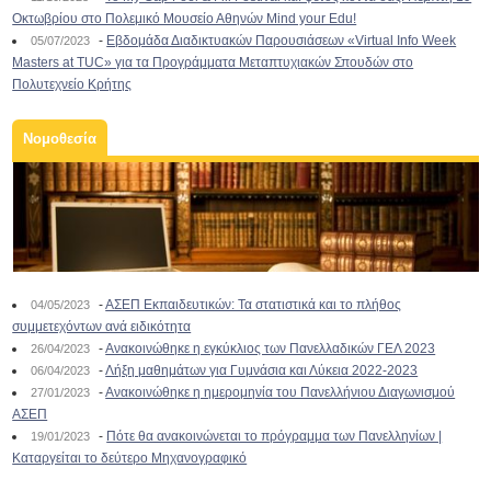
Οκτωβρίου στο Πολεμικό Μουσείο Αθηνών Mind your Edu!
-
Εβδομάδα Διαδικτυακών Παρουσιάσεων «Virtual Info Week
05/07/2023
Masters at TUC» για τα Προγράμματα Μεταπτυχιακών Σπουδών στο
Πολυτεχνείο Κρήτης
Νομοθεσία
-
ΑΣΕΠ Εκπαιδευτικών: Τα στατιστικά και το πλήθος
04/05/2023
συμμετεχόντων ανά ειδικότητα
-
Ανακοινώθηκε η εγκύκλιος των Πανελλαδικών ΓΕΛ 2023
26/04/2023
-
Λήξη μαθημάτων για Γυμνάσια και Λύκεια 2022-2023
06/04/2023
-
Ανακοινώθηκε η ημερομηνία του Πανελλήνιου Διαγωνισμού
27/01/2023
ΑΣΕΠ
-
Πότε θα ανακοινώνεται το πρόγραμμα των Πανελληνίων |
19/01/2023
Καταργείται το δεύτερο Μηχανογραφικό